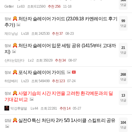
댓글
Gettier
Lv.63
조회 611590
추천 256
11-18
처단자 슬레이어 가이드 (23.09.18 카멘레이드 후기
정보
99
추가)
댓글
재으닝닝
Lv.18
조회 242530
추천 37
08-23
처단자 슬레이어 입문 세팅 공유 (1415부터 고대까
정보
21
지)
댓글
산타는있단다
Lv.2
조회 35029
추천 34
08-07
포식자 슬레이어 가이드
정보
268
댓글
하양베리
Lv.23
조회 549499
추천 123
07-24
사멸기습의 시간 지연을 고려한 환각예둔과의 딜
정보
13
기대값 비교
댓글
막강후덜덜
Lv.44
조회 22281
추천 14
05-27
실전O 특신 처단자 2카 5/3 1사이클 스킬트리 공유
잡담
104
댓글