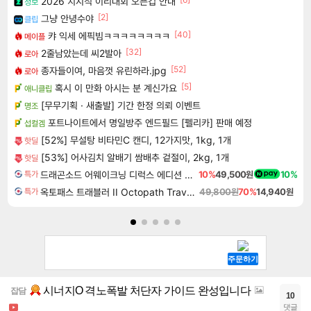
2026 치지직 이리대회 오픈컵 안내
정보
[2]
그냥 안녕수야
클립
[40]
캬 익세 에픽빔ㅋㅋㅋㅋㅋㅋㅋㅋ
메이플
[32]
2줄남았는데 씨2발아
로아
[52]
종자들이여, 마음껏 유린하라.jpg
로아
[5]
혹시 이 만화 아시는 분 계신가요
애니클립
[무무기획 · 새출발] 기간 한정 의뢰 이벤트
명조
포트나이트에서 명일방주 엔드필드 [펠리카] 판매 예정
섭컬겜
[52%] 무설탕 비타민C 캔디, 12가지맛, 1kg, 1개
핫딜
[53%] 어사김치 알배기 쌈배추 겉절이, 2kg, 1개
핫딜
드래곤소드 어웨이크닝 디럭스 에디션 DragonSword Awakening Deluxe Edition
10%
49,500원
10%
특가
옥토패스 트래블러 II Octopath Traveler II
49,800원
70%
14,940원
특가
시너지O 격노폭발 처단자 가이드 완성입니다
잡담
10
댓글