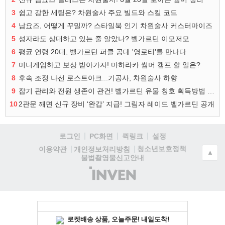
3
쉽고 강한 세팅은? 차원술사 주요 빌드와 스킬 코드
4
남요즈, 어떻게 꾸밀까? 스타일북 인기 차원술사 커스터마이즈
5
성자라도 상대하고 있는 줄 알았나? 벨가르딘 이모저모
6
평균 연령 20대, 벨가르딘 퍼클 공대 '영로티'를 만나다
7
미니게임하고 보상 받아가자! 마하라카 썸머 캠프 할 일은?
8
후속 조정 나선 로스트아크...기공사, 차원술사 하향
9
잡기 관리와 전원 생존이 관건! 벨가르딘 유물 칭호 획득방법 정리
10
2관문 깨면 신규 장비 ‘완갑’ 지급! 그림자 레이드 벨가르딘 공개
로그인
PC화면
퀵링크
설정
청소년보호정책
이용약관
개인정보처리방침
▲
불법촬영물신고안내
(주)
인
벤