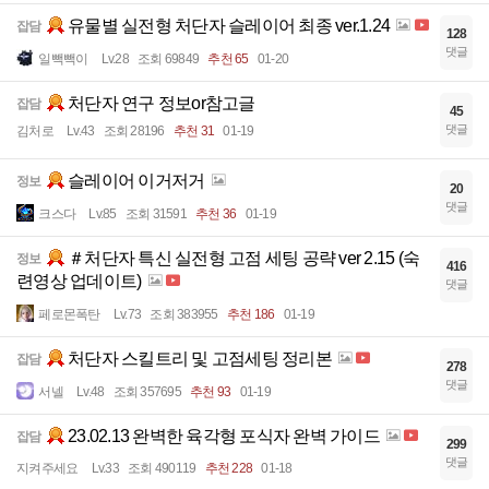
유물별 실전형 처단자 슬레이어 최종 ver.1.24
잡담
128
댓글
일빽빽이
Lv.28
조회 69849
추천 65
01-20
처단자 연구 정보or참고글
잡담
45
댓글
김처로
Lv.43
조회 28196
추천 31
01-19
슬레이어 이거저거
정보
20
댓글
크스다
Lv.85
조회 31591
추천 36
01-19
＃처단자 특신 실전형 고점 세팅 공략 ver 2.15 (숙
정보
416
련영상 업데이트)
댓글
페로몬폭탄
Lv.73
조회 383955
추천 186
01-19
처단자 스킬트리 및 고점세팅 정리본
잡담
278
댓글
서넬
Lv.48
조회 357695
추천 93
01-19
23.02.13 완벽한 육각형 포식자 완벽 가이드
잡담
299
댓글
지켜주세요
Lv.33
조회 490119
추천 228
01-18