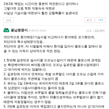
2초3초 백잡는 시간이면 충분히 역전된다고 생각하니
그렇다면 요즘 핫한 악몽속속 데헌은
사실상 기습사멸 데헌보다 휠씬 강할확률이 높겠네요
답글
1
0
꽃님뭉뭉이
23-05-27 13:01
신고
|
공감 확인
개인적으로 환각예둔/기습사멸 비교하다가 환각예둔 포기했던게,
처단자의 특수성때문이었음...
처단자의 경우, 타 사멸들에 비해서 환각을 입어서 쿨로스를 없애서 얻
을 수 있는 이득이 상대적으로 적은 편임..
1.첫번째 길로틴은 딜사이클 오프닝스킬이기 때문에 쿨로스에 관계없
는 확정백어택이라 봐야함.(환각도 오프닝 길로틴을 쿨로스없애겠다
고 대가리에 박지는 않을테니)
2. 길로틴에 이어서 연계되는 즉발 브루탈도 사이클 오프닝 스킬에 가까
워서 쿨로스와는 무관해질 가능성이 큼
3. 퓨리는 2길 2퓨에서는 유의미하지만 애초에 2길 1퓨를 쓴다면 쿨로스
와 상관없이 다음사이클에서는 돌아와 있음
4. 볼케이노 이럽션은 브루탈과 쿨을 맞춰놓은경우는 쿨로스로 인해 다음
사이클에 영향을 주지만, 양쪽다 10홍인경우에는 브루탈보다 쿨이 짧기
때문에 자동정렬되는 경우가 많음.
5. 2번째 길로틴은 어차피 백잡겠다고 쿨지연하는게 아니라 걍 대가리에