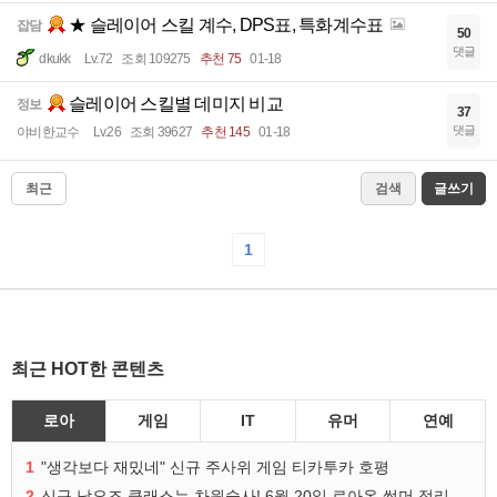
★ 슬레이어 스킬 계수, DPS표, 특화계수표
잡담
50
댓글
dkukk
Lv.72
조회 109275
추천 75
01-18
슬레이어 스킬별 데미지 비교
정보
37
댓글
야비한교수
Lv.26
조회 39627
추천 145
01-18
최근
검색
글쓰기
1
최근 HOT한 콘텐츠
로아
게임
IT
유머
연예
1
"생각보다 재밌네" 신규 주사위 게임 티카투카 호평
2
신규 남요즈 클래스는 차원술사! 6월 20일 로아온 썸머 정리