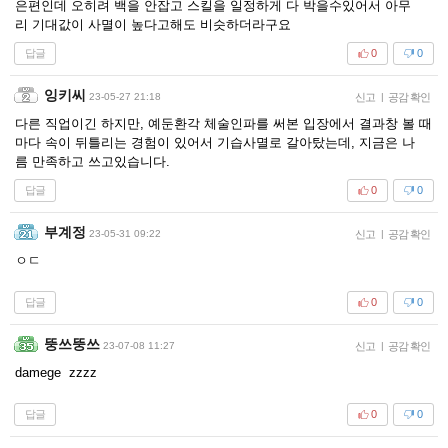
은편인데 오히려 백을 안잡고 스킬을 일정하게 다 박을수있어서 아무
리 기대값이 사멸이 높다고해도 비슷하더라구요
답글
0
0
잉키씨
23-05-27 21:18
신고
|
공감 확인
다른 직업이긴 하지만, 예둔환각 체술인파를 써본 입장에서 결과창 볼 때
마다 속이 뒤틀리는 경험이 있어서 기습사멸로 갈아탔는데, 지금은 나
름 만족하고 쓰고있습니다.
답글
0
0
부계정
23-05-31 09:22
신고
|
공감 확인
ㅇㄷ
답글
0
0
뚱쓰뚱쓰
23-07-08 11:27
신고
|
공감 확인
damege zzzz
답글
0
0