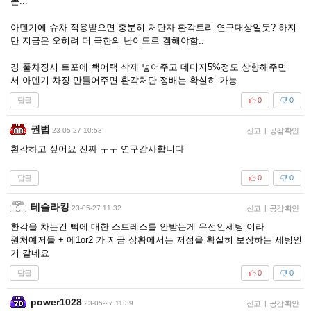
뿐...
아덴기에 슈차 적용받으면 충분히 처단자 환각트리 연구대상일듯? 하지
만 지금은 오히려 더 극한의 난이도로 겜해야함..
걍 풀차징시 트포에 빽어택 삭제 넣어주고 데미지5%정도 상향해주면
서 아덴기 차징 만들어주면 환각처단 정배는 확실히 가능
답글
0
0
권법
23-05-27 10:53
신고
|
공감 확인
환각하고 싶어요 진짜 ㅜㅜ 연구감사합니다
답글
0
0
테슬라킹
23-05-27 11:32
신고
|
공감 확인
환각을 차는건 빽에 대한 스트레스를 안받는게 우선인세팅 이라
원처예저돌 + 에1or2 가 지금 상황에서는 저점을 확실히 보장하는 세팅인
거 같네요
답글
0
0
power1028
23-05-27 11:39
신고
|
공감 확인