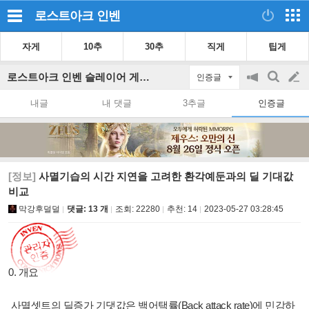
로스트아크
인벤
자게
10추
30추
직게
팁게
로스트아크 인벤 슬레이어 게시판
인증글
공
검
글
지
색
내글
내 댓글
3추글
인증글
on/off
쓰
기
[정보]
사멸기습의 시간 지연을 고려한 환각예둔과의 딜 기대값
비교
막강후덜덜
댓글: 13 개
조회:
22280
추천:
14
2023-05-27 03:28:45
0. 개요
사멸셋트의 딜증가 기댓값은 백어택률(Back attack rate)에 민감하