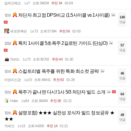
칼픽안해요
Lv.7
조회 59038
추천 34
02-09
처단자 최고점 DPS비교 (1.5사이클 vs 1사이클)
정보
140
댓글
페로몬폭탄
Lv.73
조회 57394
추천 56
02-03
특치 1사이클 5초폭주 2길로틴 가이드 (단심O)
잡담
57
댓글
Son1c
Lv.73
조회 30702
추천 44
01-30
스킬트리별 폭주를 위한 특화 최소컷 공략
정보
46
댓글
비영리신궁
Lv.15
조회 48441
추천 63
01-28
폭주가 끝나면 다시! 1사 5/3 처단자 빌드 소개
정보
64
댓글
Hako
Lv.84
조회 39494
추천 36
01-21
설명포함) ★★★ 실전성 포식자 빌드 정보공유 ★
정보
49
★★
댓글
적폐인
Lv.13
조회 44200
추천 14
01-21