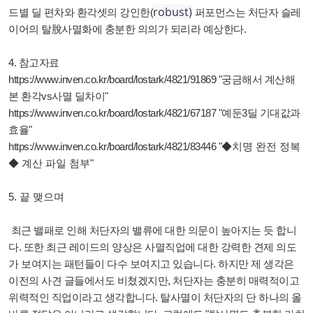
robust)
드별 딜 편차와 환각셋의 강인한(
퍼포먼스는 처단자 슬레
이어의 탈脫사멸화에 충분한 의의가 되리라 예상한다.
4. 참고자료
https://www.inven.co.kr/board/lostark/4821/91869 "궁금해서 계산해
본 환각vs사멸 딜차이"
https://www.inven.co.kr/board/lostark/4821/67187 "예둔3딜 기대값과
효율"
https://www.inven.co.kr/board/lostark/4821/83446
"
◆
치명 완전 정복
◆ 계산 파일 첨부"
5. 끝 맺으며
최근 밸패로 인해 처단자의 밸류에 대한 의문이 높아지는 듯 합니
다. 또한 최근 레이드의 양상은 사멸직업에 대한 강력한 견제 의도
가 보여지는 패턴들이 다수 보여지고 있습니다. 하지만 제 생각은
이전의 사견 글들에서도 비쳤겠지만, 처단자는 충분히 매력적이고
위력적인 직업이라고 생각합니다. 탈사멸이 처단자의 단 하나의 올