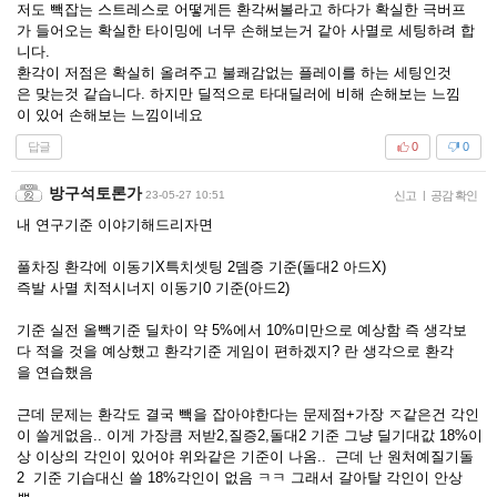
저도 빽잡는 스트레스로 어떻게든 환각써볼라고 하다가 확실한 극버프
가 들어오는 확실한 타이밍에 너무 손해보는거 같아 사멸로 세팅하려 합
니다.
환각이 저점은 확실히 올려주고 불쾌감없는 플레이를 하는 세팅인것
은 맞는것 같습니다. 하지만 딜적으로 타대딜러에 비해 손해보는 느낌
이 있어 손해보는 느낌이네요
답글
0
0
방구석토론가
23-05-27 10:51
신고
|
공감 확인
내 연구기준 이야기해드리자면
풀차징 환각에 이동기X특치셋팅 2뎀증 기준(돌대2 아드X)
즉발 사멸 치적시너지 이동기0 기준(아드2)
기준 실전 올빽기준 딜차이 약 5%에서 10%미만으로 예상함 즉 생각보
다 적을 것을 예상했고 환각기준 게임이 편하겠지? 란 생각으로 환각
을 연습했음
근데 문제는 환각도 결국 빽을 잡아야한다는 문제점+가장 ㅈ같은건 각인
이 쓸게없음.. 이게 가장큼 저받2,질증2,돌대2 기준 그냥 딜기대값 18%이
상 이상의 각인이 있어야 위와같은 기준이 나옴.. 근데 난 원처예질기돌
2 기준 기습대신 쓸 18%각인이 없음 ㅋㅋ 그래서 갈아탈 각인이 안상