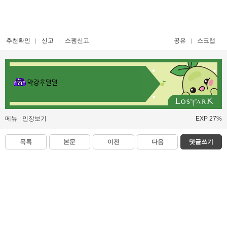
추천확인
신고
스팸신고
공유
스크랩
막강후덜덜
메뉴
인장보기
EXP 27%
목록
본문
이전
다음
댓글쓰기