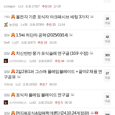
Lonegun
Lv.3
조회 17927
추천 16
12-28
올전각 기준 포식자 아크패시브 세팅 3가지
기타
28
댓글
늦은밤
Lv.39
조회 87089
추천 15
11-04
1.5싸 처단자 공략 (2025/03/14)
정보
42
댓글
Dwlf
Lv.27
조회 32475
추천 14
10-26
치신반반 뭉가 포식슬레 연구글 (10.9 수정)
잡담
303
댓글
스카이어비스
Lv.63
조회 62637
추천 44
10-06
2길2퓨1퍼 그스매 플레임블레이드 + 끝마2 채용 연
잡담
27
구공유
댓글
지하세
Lv.2
조회 16503
추천 7
09-03
포식자 플레임 블레이드 연구글
잡담
36
댓글
스카이어비스
Lv.62
조회 25120
추천 5
08-30
[처단&포식&앜패학개론] / (24.10.24개정판)
잡담
306