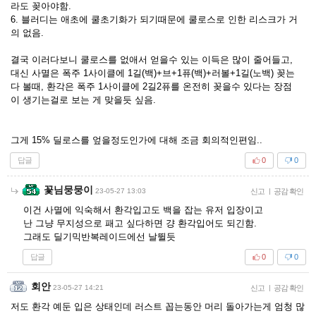
라도 꽂아야함.
6. 블러디는 애초에 쿨초기화가 되기때문에 쿨로스로 인한 리스크가 거
의 없음.
결국 이러다보니 쿨로스를 없애서 얻을수 있는 이득은 많이 줄어들고,
대신 사멸은 폭주 1사이클에 1길(백)+브+1퓨(백)+러볼+1길(노백) 꽂는
다 볼때, 환각은 폭주 1사이클에 2길2퓨를 온전히 꽂을수 있다는 장점
이 생기는걸로 보는 게 맞을듯 싶음.
그게 15% 딜로스를 엎을정도인가에 대해 조금 회의적인편임..
답글
0
0
꽃님뭉뭉이
23-05-27 13:03
신고
|
공감 확인
이건 사멸에 익숙해서 환각입고도 백을 잡는 유저 입장이고
난 그냥 무지성으로 패고 싶다하면 걍 환각입어도 되긴함.
그래도 딜기믹반복레이드에선 날뛸듯
답글
0
0
회안
23-05-27 14:21
신고
|
공감 확인
저도 환각 예둔 입은 상태인데 러스트 꼽는동안 머리 돌아가는게 엄청 많