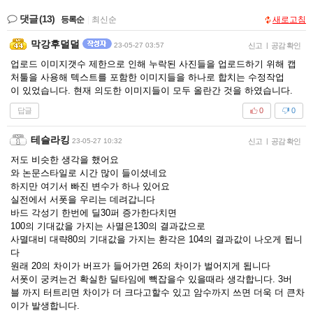
댓글
(13)
등록순
|
최신순
새로고침
막강후덜덜
23-05-27 03:57
신고
|
공감 확인
업로드 이미지갯수 제한으로 인해 누락된 사진들을 업로드하기 위해 캡
처툴을 사용해 텍스트를 포함한 이미지들을 하나로 합치는 수정작업
이 있었습니다. 현재 의도한 이미지들이 모두 올란간 것을 하였습니다.
답글
0
0
테슬라킹
23-05-27 10:32
신고
|
공감 확인
저도 비슷한 생각을 했어요
와 논문스타일로 시간 많이 들이셨네요
하지만 여기서 빠진 변수가 하나 있어요
실전에서 서폿을 우리는 데려갑니다
바드 각성기 한번에 딜30퍼 증가한다치면
100의 기대값을 가지는 사멸은130의 결과값으로
사멸대비 대략80의 기대값을 가지는 환각은 104의 결과값이 나오게 됩니
다
원래 20의 차이가 버프가 들어가면 26의 차이가 벌어지게 됩니다
서폿이 궁켜는건 확실한 딜타임에 빽잡을수 있을때라 생각합니다. 3버
블 까지 터트리면 차이가 더 크다고할수 있고 암수까지 쓰면 더욱 더 큰차
이가 발생합니다.