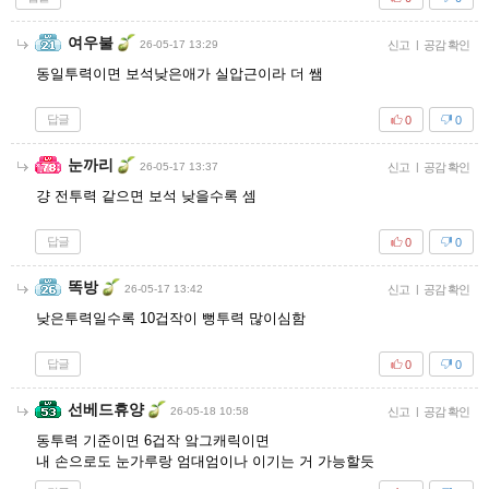
여우불
26-05-17 13:29
신고
|
공감 확인
동일투력이면 보석낮은애가 실압근이라 더 쌤
답글
0
0
눈까리
26-05-17 13:37
신고
|
공감 확인
걍 전투력 같으면 보석 낮을수록 셈
답글
0
0
똑방
26-05-17 13:42
신고
|
공감 확인
낮은투력일수록 10겁작이 뻥투력 많이심함
답글
0
0
선베드휴양
26-05-18 10:58
신고
|
공감 확인
동투력 기준이면 6겁작 앜그캐릭이면
내 손으로도 눈가루랑 엄대엄이나 이기는 거 가능할듯