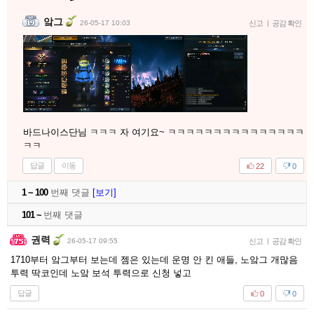
앜그
26-05-17 10:03
신고
|
공감 확인
바드나이스단님 ㅋㅋㅋ 자 여기요~ ㅋㅋㅋㅋㅋㅋㅋㅋㅋㅋㅋㅋㅋㅋㅋ
ㅋㅋ
답글
이동
22
0
1 ~ 100
번째 댓글
[보기]
101 ~
번째 댓글
권력
26-05-17 09:55
신고
|
공감 확인
1710부터 앜그부터 보는데 젬은 있는데 운명 안 킨 애들, 노앜그 개많음
투력 딱코인데 노앜 보석 투력으로 신청 넣고
답글
0
0