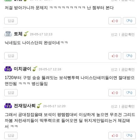
저걸 받아가니까 문제지 ㅋㅋㅋㅋㅋㅋㅋㅋㅋ 난 젬부터 본다
답글
0
0
토체
26-05-17 12:13
신고
|
공감 확인
닉네임도 나이스단의 완성이네ㅋㅋ
답글
0
0
미치광이
26-05-17 12:16
신고
|
공감 확인
1720부터 구멍 숭숭 뚫려잇는 보석뻥투력 나이스단새끼들이면 절대받으
면안됨 ㅋㅋㅋ 병신들임
답글
0
0
전재앙사퇴
26-05-17 12:20
신고
|
공감 확인
그래서 공대장잡을때 보석이 평템렙대비 이상하게 높으면 무조건 그리드
까봄 저런새끼들이 딱투력으로 들어오면 딜 뒤지게안밀리는거 체감돼
서 ㅋㅋ
답글
0
0