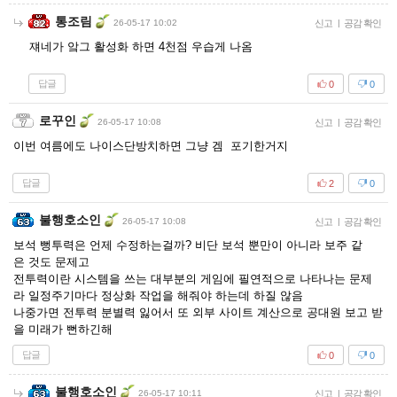
통조림
26-05-17 10:02
신고
|
공감 확인
쟤네가 앜그 활성화 하면 4천점 우습게 나옴
답글
0
0
로꾸인
26-05-17 10:08
신고
|
공감 확인
이번 여름에도 나이스단방치하면 그냥 겜 포기한거지
답글
2
0
불행호소인
26-05-17 10:08
신고
|
공감 확인
보석 뻥투력은 언제 수정하는걸까? 비단 보석 뿐만이 아니라 보주 같
은 것도 문제고
전투력이란 시스템을 쓰는 대부분의 게임에 필연적으로 나타나는 문제
라 일정주기마다 정상화 작업을 해줘야 하는데 하질 않음
나중가면 전투력 분별력 잃어서 또 외부 사이트 계산으로 공대원 보고 받
을 미래가 뻔하긴해
답글
0
0
불행호소인
26-05-17 10:11
신고
|
공감 확인