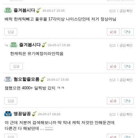
즐겨봅시다
26-05-17 15:35
신고
|
공감 확인
배럭 한캐릭빼고 풀유물 17각이상 나이스단인데 저거 정상아님
답글
0
0
즐겨봅시다
26-05-17 15:36
신고
|
공감 확인
한캐릭은 유기예정이라안깍음
답글
0
0
혐오할줄모름
26-05-17 15:50
신고
|
공감 확인
잼했으면 4000+ 딜찍방 갔지 ㅋㅋ
답글
0
0
맹꽁달꽁
26-05-17 18:20
신고
|
공감 확인
야 근데 저분꺼 검색해보니까 딱 막내 캐릭 저것만 안해둔건데
다른건 다 해놨던데 ... ;;;;;;
답글
0
0