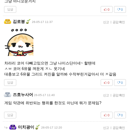
그냥 아니꼬운거지
답글
0
0
김로붕
26-05-17 11:37
신고
|
공감 확인
차라리 코어 다빼고있으면 그냥 나이스단이네~ 할텐데
ㅅㅂ 코어 6유물 껴둔게 ㅈㄴ 웃기네
대충보고 6유물 그리드 켜진줄 알까봐 수작부린거같아서 더 ㅈ같음
답글
0
0
즈흐누사어
26-05-17 11:40
신고
|
공감 확인
게임 약관에 위반되는 행위를 한것도 아닌데 뭐가 문제임?
답글
0
0
미치광이
26-05-17 12:20
신고
|
공감 확인