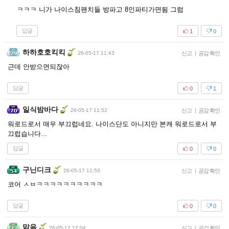
ㅋㅋㅋ 니가 나이스침팬치들 방파고 8인파티가면됨 그럼
답글
1
0
하하호호킥킥
26-05-17 11:43
신고
|
공감 확인
근데 안받으면되잖아
답글
0
1
일식밤바다
26-05-17 11:52
신고
|
공감 확인
워로드로서 매우 부끄럽네요. 나이스단도 아니지만 본캐 워로드로서 부
끄럽습니다...
답글
0
0
구닌디크
26-05-17 11:53
신고
|
공감 확인
코어 ㅅㅂㅋㅋㅋㅋㅋㅋㅋㅋㅋㅋ
답글
0
0
맑음
26-05-17 12:04
신고
|
공감 확인