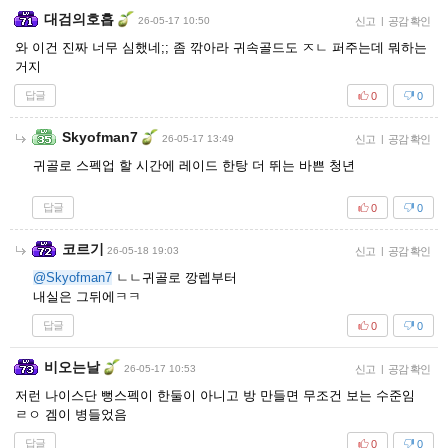
대검의호흡
26-05-17 10:50
신고
|
공감 확인
와 이건 진짜 너무 심했네;; 좀 깎아라 귀속골드도 ㅈㄴ 퍼주는데 뭐하는
거지
답글
0
0
Skyofman7
26-05-17 13:49
신고
|
공감 확인
귀골로 스펙업 할 시간에 레이드 한탕 더 뛰는 바쁜 청년
답글
0
0
코르기
26-05-18 19:03
신고
|
공감 확인
@Skyofman7
ㄴㄴ귀골로 깡렙부터
내실은 그뒤에ㅋㅋ
답글
0
0
비오는날
26-05-17 10:53
신고
|
공감 확인
저런 나이스단 뻥스펙이 한둘이 아니고 방 만들면 무조건 보는 수준임
ㄹㅇ 겜이 병들었음
답글
0
0