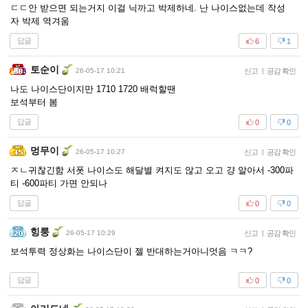
ㄷㄷ안 받으면 되는거지 이걸 닉까고 박제하네. 난 나이스없는데 작성
자 박제 역겨움
답글
6
1
토순이
26-05-17 10:21
신고
|
공감 확인
나도 나이스단이지만 1710 1720 배럭할땐
보석부터 봄
답글
0
0
멍무이
26-05-17 10:27
신고
|
공감 확인
ㅈㄴ귀찮긴함 서폿 나이스도 해달별 켜지도 않고 오고 걍 알아서 -300파
티 -600파티 가면 안되나
답글
0
0
힝룽
26-05-17 10:29
신고
|
공감 확인
보석투력 정상화는 나이스단이 젤 반대하는거아니엇음 ㅋㅋ?
답글
0
0