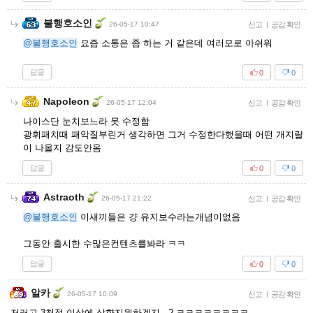
불행호소인
26-05-17 10:47
신고
|
공감 확인
@불행호소인
요즘 소통은 좀 하는 거 같은데 여러모로 아쉬워
답글
0
0
Napoleon
26-05-17 12:04
신고
|
공감 확인
나이스단 눈치보느라 못 수정함
광휘패치때 패악질부린거 생각하면 그거 수정한다했을때 어떤 개지랄
이 나올지 감도안옴
답글
0
0
Astraoth
26-05-17 21:22
신고
|
공감 확인
@불행호소인
이새끼들은 걍 유지보수라는개념이없음
그동안 출시한 수많은컨텐츠를봐라 ㅋㅋ
답글
0
0
알카
26-05-17 10:09
신고
|
공감 확인
저러고 3천점 이상에 상향지원하겠지...? ㅋㅋㅋㅋㅋㅋㅋㅋ