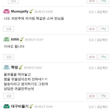
답글
0
0
Mumujelly
26-05-17 13:08
신고
|
공감 확인
나도 저번주에 저거랑 똑같은 스커 만났음
답글
0
0
Iiillili
26-05-17 13:27
신고
|
공감 확인
가셔도 됩니다
답글
0
0
똑방
26-05-17 13:41
신고
|
공감 확인
올유물을 먹어놓고
젬을 깎을생각조차 안하네ㄷㄷ
쌀숭이라고 생각하기도 그런게
성당은 귀골만주는데
답글
0
0
대구비둘기
26-05-17 13:44
신고
|
공감 확인