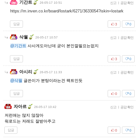
기간트
26-05-17 10:51
신고
|
공감 확인
https://m.inven.co.kr/board/lostark/6271/3633054?iskin=lostark
답글
3
0
삭월
26-05-17 10:57
신고
|
공감 확인
@기간트
사사게도아닌데 굳이 본인깔필요는없지
답글
3
0
아시리
26-05-17 11:33
신고
|
공감 확인
@삭월
글쓴이가 분탕이라는건 팩트인듯
답글
0
0
자아르
26-05-17 10:42
신고
|
공감 확인
저런애는 많지 않잖아
워로드는 저래도 잘받아주고
답글
0
0