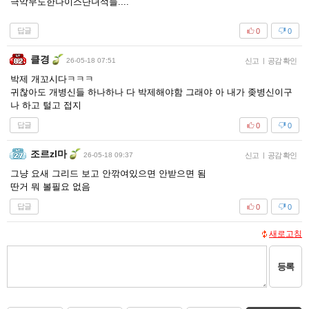
극악무도한나이스단녀석들....
답글
0
0
클경
26-05-18 07:51
신고
|
공감 확인
박제 개꼬시다ㅋㅋㅋ
귀찮아도 개병신들 하나하나 다 박제해야함 그래야 아 내가 좆병신이구
나 하고 털고 접지
답글
0
0
조르zl마
26-05-18 09:37
신고
|
공감 확인
그냥 요새 그리드 보고 안깎여있으면 안받으면 됨
딴거 뭐 볼필요 없음
답글
0
0
새로고침
등록