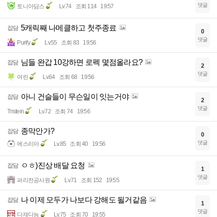
댓글
토니아담스
Lv.74
조회 114
19:57
5캐릭째 나메클하고 첫주종료
잡담
0
댓글
Purify
Lv.55
조회 83
19:56
님들 완갑 10강하면 로펙 몇점올라요?
잡담
2
댓글
여린
Lv.64
조회 68
19:56
아니 건슬들이 무슨일이 잇는거야
잡담
2
댓글
Tristein
Lv.72
조회 74
19:56
종막안가?
잡담
0
댓글
에스리아
Lv.85
조회 40
19:56
ㅇㅎ)진상 배달 요청
잡담
1
댓글
퍼리전공사원
Lv.71
조회 152
19:55
나 이제 모두가 나보다 강해도 될거같음
잡담
1
댓글
다재다능
Lv.75
조회 70
19:55