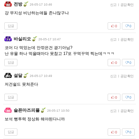
전방
26-05-17 10:46
신고
|
공감 확인
걍 무지성 비난하는애들 존나많구나
답글
0
0
바실리오
26-05-17 10:47
신고
|
공감 확인
코어 다 먹었는데 안깎은건 광기아님?
난 유물 하나 먹을때마다 못참고 17포 꾸역꾸역 찍는데ㅋㅋㅋ
답글
0
0
설달
26-05-17 10:49
신고
|
공감 확인
저건쉴드 못쳐준다
답글
0
0
슬픈마즈피플
26-05-17 10:50
신고
|
공감 확인
보석 뻥투력 정상화 해야된다니까
답글
0
0