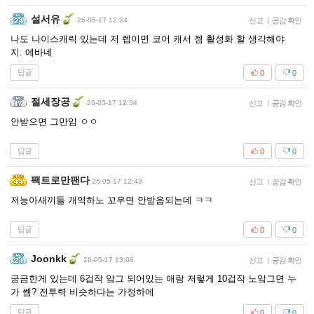
설서유
26-05-17 12:24
신고
|
공감 확인
나도 나이스캐릭 있는데 저 렙이면 코어 캐서 젬 활성화 할 생각해야
지. 에바네
답글
0
0
절세장공
26-05-17 12:34
신고
|
공감 확인
안받으면 그만임 ㅇㅇ
답글
0
0
팩트로만팬다
26-05-17 12:43
신고
|
공감 확인
저능아새끼들 개역하노 꼬우면 안받음되는데 ㅋㅋ
답글
0
0
Joonkk
26-05-17 13:06
신고
|
공감 확인
궁금한게 있는데 6겁작 앜그 되어있는 애랑 저렇게 10겁작 노앜그면 누
가 쎔? 전투력 비슷하다는 가정하에
답글
0
0