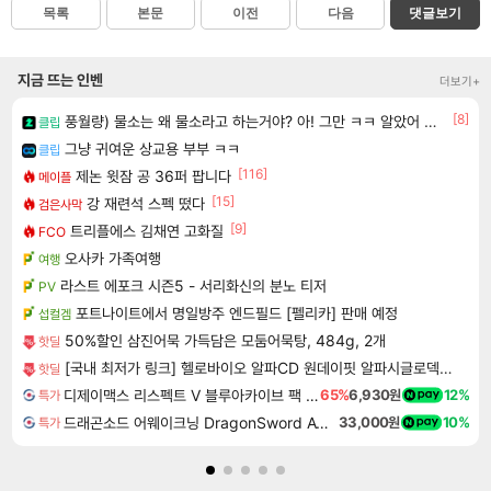
목록
본문
이전
다음
댓글보기
지금 뜨는 인벤
더보기+
[8]
풍월량) 물소는 왜 물소라고 하는거야? 아! 그만 ㅋㅋ 알았어 ㅋㅋ
클립
그냥 귀여운 상교용 부부 ㅋㅋ
클립
[116]
제논 윗잠 공 36퍼 팝니다
메이플
[15]
강 재련석 스펙 떴다
검은사막
[9]
트리플에스 김채연 고화질
FCO
오사카 가족여행
여행
라스트 에포크 시즌5 - 서리화신의 분노 티저
PV
포트나이트에서 명일방주 엔드필드 [펠리카] 판매 예정
섭컬겜
50%할인 삼진어묵 가득담은 모둠어묵탕, 484g, 2개
핫딜
[국내 최저가 링크] 헬로바이오 알파CD 원데이핏 알파시글로덱스트린, 3g, 14포, 12개
핫딜
디제이맥스 리스펙트 V 블루아카이브 팩 DJMAX RESPECT V Blue Archive Pack DLC
65%
6,930원
12%
특가
드래곤소드 어웨이크닝 DragonSword Awakening
33,000원
10%
특가