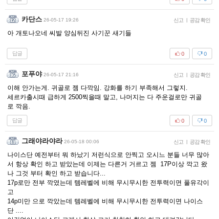
카단스
26-05-17 19:26
신고
|
공감 확인
아 개토나오네 씨발 양심뒤진 사기꾼 새기들
답글
0
0
포푸야
26-05-17 21:16
신고
|
공감 확인
이해 안가는게. 귀골로 젬 다깍임. 강화를 하기 부족해서 그렇지.
세르카출시때 급하게 2500찍을때 말고, 나머지는 다 주운걸로만 귀골
로 깍음.
답글
0
0
그래야라야라
26-05-18 00:06
신고
|
공감 확인
나이스단 예전부터 뭐 하났기 저런식으로 안찍고 오시느 분들 너무 많아
서 항상 확인 하고 받았는데 이제는 다른거 거르고 젬 17P이상 깍고 왔
나 그것 부터 확인 하고 받습니다...
17p로만 전부 깍였는데 템레벨에 비해 무시무시한 전투력이면 풀유각이
고
14p미만 으로 깍았는데 템레벨에 비해 무시무시한 전투력이면 나이스
단 ....