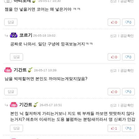
아리도네
26-05-17 10:30
신고
|
공감 확인
젬을 안 넣을거면 코어는 왜 넣은거야 ㅋㅋ
답글
0
0
코르기
26-05-18 19:02
신고
|
공감 확인
공짜로 나와서. 일단 구녕에 낑궈보능거지ㅋㅋ
답글
0
0
기간트
26-05-17 10:39
신고
|
공감 확인
남을 박제할꺼면 본인도 까야되는게맞지않음?
답글
0
0
기간트
26-05-17 10:51
신고
|
공감 확인
본인 닉 철저하게 가리는거보니 지도 뭐 부캐들 까보면 떳떳하지 않다
는거지? 애초어 이새끼는 도용 불펌하는 분탕새끼라서 영 신뢰가 안감
답글
1
0