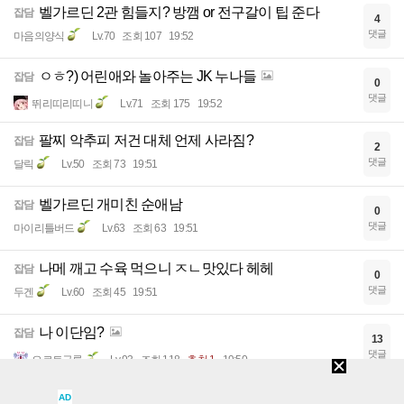
벨가르딘 2관 힘들지? 방깸 or 전구갈이 팁 준다
잡담
4
댓글
마음의양식
Lv.70
조회 107
19:52
ㅇㅎ?) 어린애와 놀아주는 JK 누나들
잡담
0
댓글
뛰리띠리띠니
Lv.71
조회 175
19:52
팔찌 악추피 저건 대체 언제 사라짐?
잡담
2
댓글
달릭
Lv.50
조회 73
19:51
벨가르딘 개미친 순애남
잡담
0
댓글
마이리틀버드
Lv.63
조회 63
19:51
나메 깨고 수육 먹으니 ㅈㄴ맛있다 헤헤
잡담
0
댓글
두겐
Lv.60
조회 45
19:51
나 이단임?
잡담
13
댓글
오르트구름
Lv.93
조회 118
추천 1
19:50
1~3분 짜리 전투시스템 일일 가토 숙제에서 하늘무적
잡담
AD
3