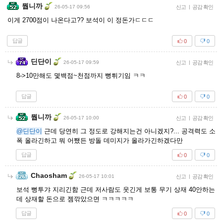
뭡니까
26-05-17 09:56
신고
|
공감 확인
이게 2700점이 나온다고?? 보석이 이 정돈가ㄷㄷㄷ
답글
0
0
딘단이
26-05-17 09:59
신고
|
공감 확인
8->10만해도 몇백점~천점까지 뻥튀기임 ㅋㅋ
답글
0
0
뭡니까
26-05-17 10:00
신고
|
공감 확인
@딘단이
근데 당연히 그 정도로 강해지는건 아니겠지?... 공격력도 소
폭 올라긴하고 뭐 어쨌든 방돌 데미지가 올라가긴하겠다만
답글
0
0
Chaosham
26-05-17 10:01
신고
|
공감 확인
보석 뻥투갸 지리긴함 근데 저사람도 웃긴게 보통 무기 상재 40안하는
데 상재할 돈으로 젬깎았으면 ㅋㅋㅋㅋㅋ
답글
0
0