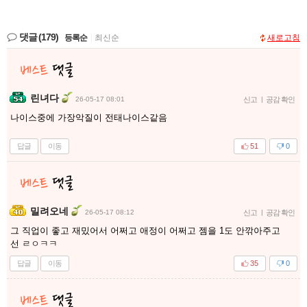
댓글
(179)
등록순
|
최신순
새로고침
린녀다
26-05-17 08:01
신고
|
공감 확인
나이스중에 가장악질이 전태나이스같음
답글
이동
51
0
밀려오네
26-05-17 08:12
신고
|
공감 확인
그 직업이 좋고 재밌어서 어쩌고 애정이 어쩌고 젬을 1도 안깎아주고
선 ㄹㅇㅋㅋ
답글
이동
35
0