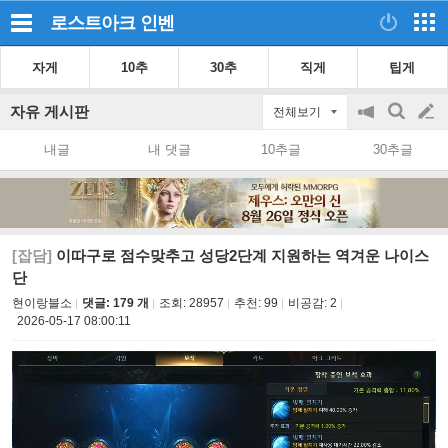
로스트아크
인벤
자게
10추
30추
직게
팁게
자유 게시판
전체보기
공
검
글
지
색
내글
내 댓글
10추글
30추글
on/off
쓰
기
[잡담]
이따구로 점수맞추고 성당2단계 지원하는 역겨운 나이스
단
현이랑블소
댓글: 179 개
조회:
28957
추천:
99
비공감:
2
2026-05-17 08:00:11