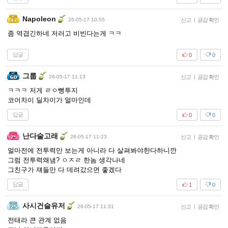
Napoleon
26-05-17 10:55
신고
|
공감 확인
좀 역겹긴하네 저러고 비빈다는게 ㅋㅋ
답글
0
0
그룹
26-05-17 11:13
신고
|
공감 확인
ㅋㅋㅋ 저게 ㄹㅇ뻥투지
코어차이 딜차이가 얼마인데
답글
0
0
난다술고래
26-05-17 11:23
신고
|
공감 확인
얼마전에 전투력만 보는게 아니라 다 살펴봐야한다하니깐
그럼 전투력왜냄? ㅇㅈㄹ 한놈 생각나네
그친구가 쟤들만 다 데려갔으면 좋겠다
답글
1
0
사시건슬유저
26-05-17 11:31
신고
|
공감 확인
전태라 큰 관계 없음