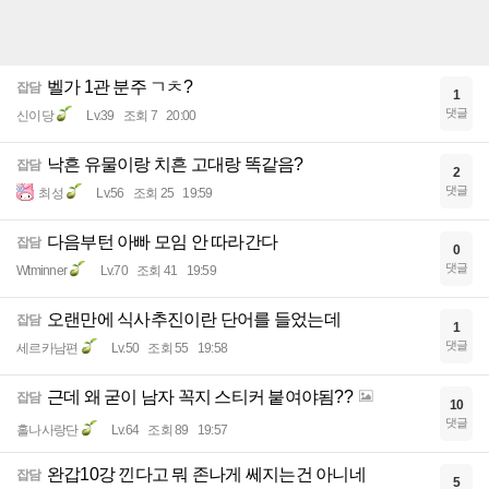
벨가 1관 분주 ㄱㅊ?
잡담
1
댓글
신이당
Lv.39
조회 7
20:00
낙흔 유물이랑 치흔 고대랑 똑같음?
잡담
2
댓글
최성
Lv.56
조회 25
19:59
다음부턴 아빠 모임 안 따라간다
잡담
0
댓글
Wtminner
Lv.70
조회 41
19:59
오랜만에 식사추진이란 단어를 들었는데
잡담
1
댓글
세르카남편
Lv.50
조회 55
19:58
근데 왜 굳이 남자 꼭지 스티커 붙여야됨??
잡담
10
댓글
홀나사랑단
Lv.64
조회 89
19:57
완갑10강 낀다고 뭐 존나게 쎄지는건 아니네
잡담
5