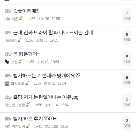
랏폿이라매!!!
잡담
1
댓글
에티시온
Lv.76
조회 76
19:55
근데 진짜 트라이 할 때마다 느끼는 건데
잡담
0
댓글
Hoooon
Lv.65
조회 56
19:55
응 형은깻어~
잡담
0
댓글
모링
Lv.55
조회 42
19:54
벨가하드는 기본데카 몇개에요??
잡담
6
댓글
말차초코
Lv.67
조회 71
19:54
홀딩 저가 논란일어나는 이유.jpg
잡담
1
댓글
차단링크전문
Lv.58
조회 114
19:54
벨가 하드 후기 5500+
잡담
2
댓글
어디까지맞춰
Lv.41
조회 128
19:53