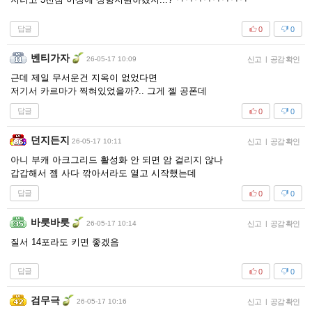
답글
0
0
벤티가자
26-05-17 10:09
신고
|
공감 확인
근데 제일 무서운건 지옥이 없었다면
저기서 카르마가 찍혀있었을까?.. 그게 젤 공폰데
답글
0
0
던지든지
26-05-17 10:11
신고
|
공감 확인
아니 부캐 아크그리드 활성화 안 되면 암 걸리지 않나
갑갑해서 젬 사다 깎아서라도 열고 시작했는데
답글
0
0
바릇바릇
26-05-17 10:14
신고
|
공감 확인
질서 14포라도 키면 좋겠음
답글
0
0
검무극
26-05-17 10:16
신고
|
공감 확인