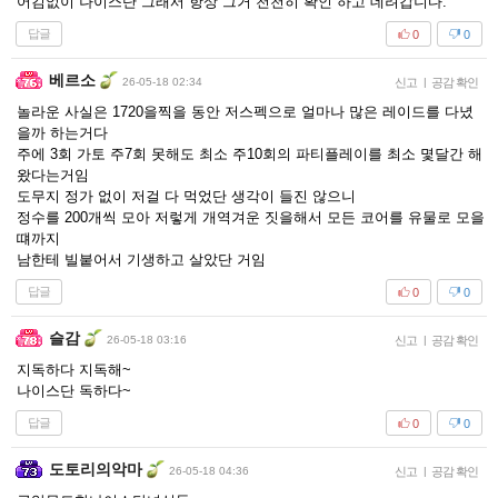
어김없이 나이스단 그래서 항상 그거 천천히 확인 하고 데려갑니다.
답글
0
0
베르소
26-05-18 02:34
신고
|
공감 확인
놀라운 사실은 1720을찍을 동안 저스펙으로 얼마나 많은 레이드를 다녔
을까 하는거다
주에 3회 가토 주7회 못해도 최소 주10회의 파티플레이를 최소 몇달간 해
왔다는거임
도무지 정가 없이 저걸 다 먹었단 생각이 들진 않으니
정수를 200개씩 모아 저렇게 개역겨운 짓을해서 모든 코어를 유물로 모을
떄까지
남한테 빌붙어서 기생하고 살았단 거임
답글
0
0
슬감
26-05-18 03:16
신고
|
공감 확인
지독하다 지독해~
나이스단 독하다~
답글
0
0
도토리의악마
26-05-18 04:36
신고
|
공감 확인