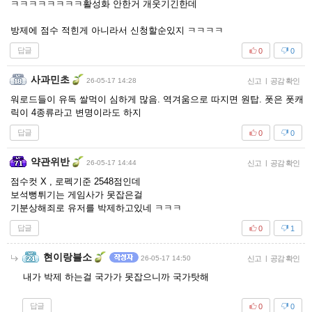
ㅋㅋㅋㅋㅋㅋㅋㅋ활성화 안한거 개웃기긴한데
방제에 점수 적힌게 아니라서 신청할순있지 ㅋㅋㅋㅋ
답글
0
0
사과민초
26-05-17 14:28
신고
|
공감 확인
워로드들이 유독 쌀먹이 심하게 많음. 역겨움으로 따지면 원탑. 폿은 폿캐
릭이 4종류라고 변명이라도 하지
답글
0
0
약관위반
26-05-17 14:44
신고
|
공감 확인
점수컷 X , 로펙기준 2548점인데
보석뻥튀기는 게임사가 못잡은걸
기분상해죄로 유저를 박제하고있네 ㅋㅋㅋ
답글
0
1
현이랑블소
26-05-17 14:50
신고
|
공감 확인
내가 박제 하는걸 국가가 못잡으니까 국가탓해
답글
0
0