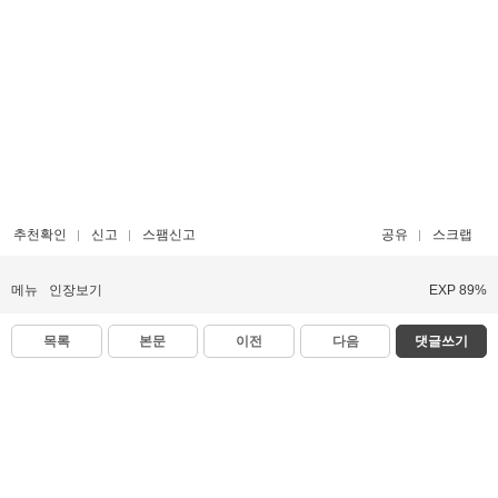
추천확인
신고
스팸신고
공유
스크랩
메뉴
인장보기
EXP 89%
목록
본문
이전
다음
댓글쓰기