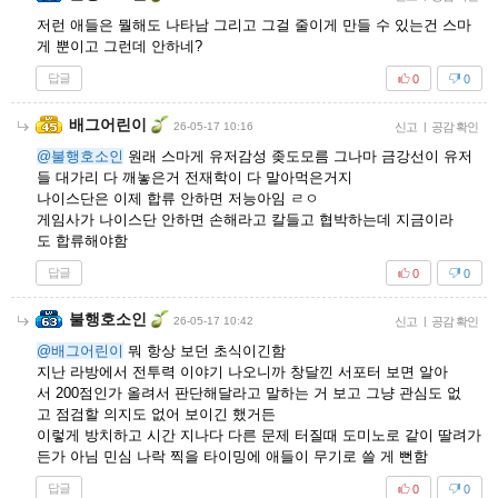
저런 애들은 뭘해도 나타남 그리고 그걸 줄이게 만들 수 있는건 스마
게 뿐이고 그런데 안하네?
답글
0
0
배그어린이
26-05-17 10:16
신고
|
공감 확인
@불행호소인
원래 스마게 유저감성 좆도모름 그나마 금강선이 유저
들 대가리 다 깨놓은거 전재학이 다 말아먹은거지
나이스단은 이제 합류 안하면 저능아임 ㄹㅇ
게임사가 나이스단 안하면 손해라고 칼들고 협박하는데 지금이라
도 합류해야함
답글
0
0
불행호소인
26-05-17 10:42
신고
|
공감 확인
@배그어린이
뭐 항상 보던 초식이긴함
지난 라방에서 전투력 이야기 나오니까 창달낀 서포터 보면 알아
서 200점인가 올려서 판단해달라고 말하는 거 보고 그냥 관심도 없
고 점검할 의지도 없어 보이긴 했거든
이렇게 방치하고 시간 지나다 다른 문제 터질때 도미노로 같이 딸려가
든가 아님 민심 나락 찍을 타이밍에 애들이 무기로 쓸 게 뻔함
답글
0
0