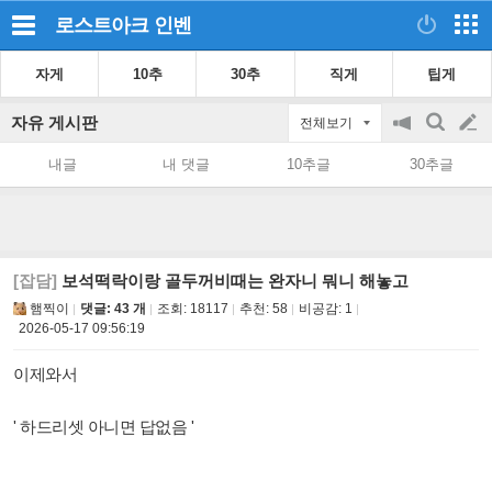
로스트아크
인벤
자게
10추
30추
직게
팁게
자유 게시판
전체보기
공
검
글
지
색
내글
내 댓글
10추글
30추글
on/off
쓰
기
[잡담]
보석떡락이랑 골두꺼비때는 완자니 뭐니 해놓고
햄찍이
댓글: 43 개
조회:
18117
추천:
58
비공감:
1
2026-05-17 09:56:19
이제와서
' 하드리셋 아니면 답없음 '