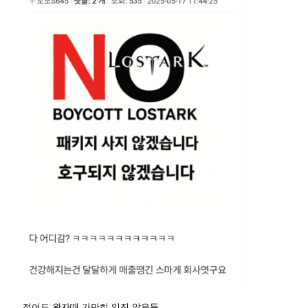
적어도 완자때 가만히 있진 않은듯.....