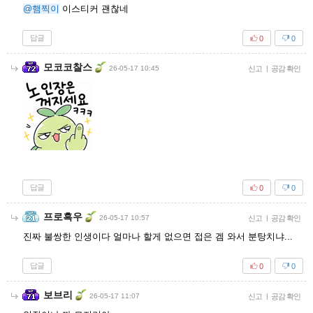
@햄찍이
이스티커 괜찮네
답글
0
0
모코코찰스
26-05-17 10:45
신고
|
공감 확인
답글
0
0
프로흑우
26-05-17 10:57
신고
|
공감 확인
진짜 불쌍한 인생이다 얼마나 할게 없으면 접은 겜 와서 분탕치냐...
답글
0
0
보브리
26-05-17 11:07
신고
|
공감 확인