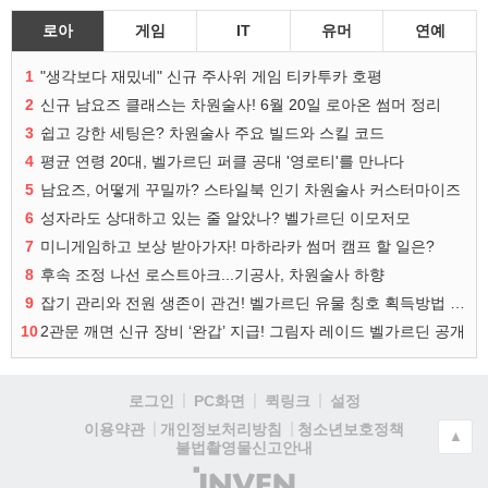
로아
게임
IT
유머
연예
1
"생각보다 재밌네" 신규 주사위 게임 티카투카 호평
2
신규 남요즈 클래스는 차원술사! 6월 20일 로아온 썸머 정리
3
쉽고 강한 세팅은? 차원술사 주요 빌드와 스킬 코드
4
평균 연령 20대, 벨가르딘 퍼클 공대 '영로티'를 만나다
5
남요즈, 어떻게 꾸밀까? 스타일북 인기 차원술사 커스터마이즈
6
성자라도 상대하고 있는 줄 알았나? 벨가르딘 이모저모
7
미니게임하고 보상 받아가자! 마하라카 썸머 캠프 할 일은?
8
후속 조정 나선 로스트아크...기공사, 차원술사 하향
9
잡기 관리와 전원 생존이 관건! 벨가르딘 유물 칭호 획득방법 정리
10
2관문 깨면 신규 장비 ‘완갑’ 지급! 그림자 레이드 벨가르딘 공개
로그인
PC화면
퀵링크
설정
청소년보호정책
이용약관
개인정보처리방침
▲
불법촬영물신고안내
(주)