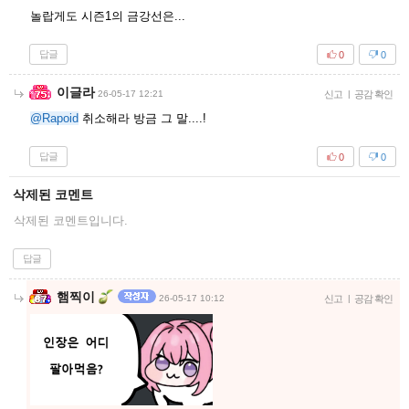
놀랍게도 시즌1의 금강선은...
답글
0
0
이글라
26-05-17 12:21
신고
|
공감 확인
@Rapoid
취소해라 방금 그 말....!
답글
0
0
삭제된 코멘트
삭제된 코멘트입니다.
답글
햄찍이
26-05-17 10:12
신고
|
공감 확인