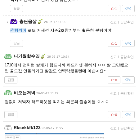
답글
1
0
충단을살
26-05-17 11:00
신고
|
공감 확인
@햄찍이
로또 저새낀 시즌2초창기부터 활동한 분탕이야
답글
1
0
니가뭘할수있
26-05-17 10:54
신고
|
공감 확인
1710에서 전처럼 쌀캐기 힘드니까 하드리셋 원하지 ㅇㅇ 쌀 그만캤으
면 골드값 안올라가고 쌀값도 안떡락했을텐데 아쉽네요~
답글
0
0
비오는저녁
26-05-17 11:22
신고
|
공감 확인
쌀값이 쳐박자 하드리셋을 외치는 의문의 쌀숭이들 ㅇㅅㅇ
답글
0
0
Rksekkfk123
26-05-17 11:27
신고
|
공감 확인