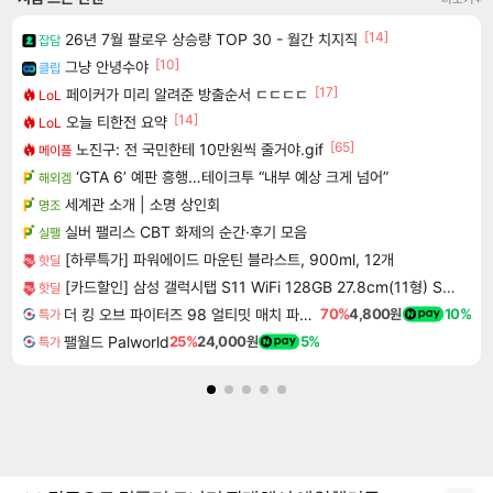
[14]
26년 7월 팔로우 상승량 TOP 30 - 월간 치지직
잡담
[10]
그냥 안녕수야
클립
[17]
페이커가 미리 알려준 방출순서 ㄷㄷㄷㄷ
LoL
[14]
오늘 티한전 요약
LoL
[65]
노진구: 전 국민한테 10만원씩 줄거야.gif
메이플
‘GTA 6’ 예판 흥행…테이크투 “내부 예상 크게 넘어”
해외겜
세계관 소개 | 소명 상인회
명조
실버 팰리스 CBT 화제의 순간·후기 모음
실팰
[하루특가] 파워에이드 마운틴 블라스트, 900ml, 12개
핫딜
[카드할인] 삼성 갤럭시탭 S11 WiFi 128GB 27.8cm(11형) S펜포함 태블릿PC
핫딜
더 킹 오브 파이터즈 98 얼티밋 매치 파이널 에디션 THE KING OF FIGHTERS 98 ULTIMATE MATCH FINAL EDITION
70%
4,800원
10%
특가
팰월드 Palworld
25%
24,000원
5%
특가