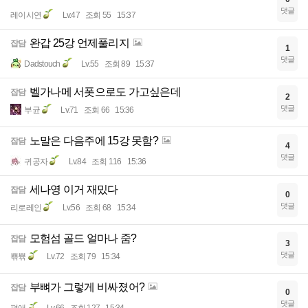
댓글
레이시연
Lv.47
조회 55
15:37
완갑 25강 언제풀리지
잡담
1
댓글
Dadstouch
Lv.55
조회 89
15:37
벨가나메 서폿으로도 가고싶은데
잡담
2
댓글
부균
Lv.71
조회 66
15:36
노말은 다음주에 15강 못함?
잡담
4
댓글
귀공자
Lv.84
조회 116
15:36
세나영 이거 재밌다
잡담
0
댓글
리로레인
Lv.56
조회 68
15:34
모험섬 골드 얼마나 줌?
잡담
3
댓글
뾲쀾
Lv.72
조회 79
15:34
부뼈가 그렇게 비싸졌어?
잡담
0
댓글