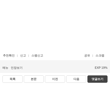
추천확인
신고
스팸신고
공유
스크랩
메뉴
인장보기
EXP 19%
목록
본문
이전
다음
댓글쓰기