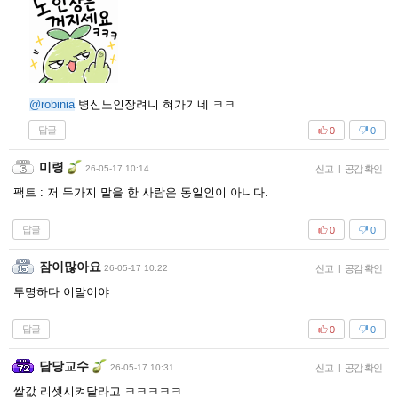
@robinia
병신노인장려니 혀가기네 ㅋㅋ
답글
0
0
미령
26-05-17 10:14
신고
|
공감 확인
팩트 : 저 두가지 말을 한 사람은 동일인이 아니다.
답글
0
0
잠이많아요
26-05-17 10:22
신고
|
공감 확인
투명하다 이말이야
답글
0
0
담당교수
26-05-17 10:31
신고
|
공감 확인
쌀값 리셋시켜달라고 ㅋㅋㅋㅋㅋ