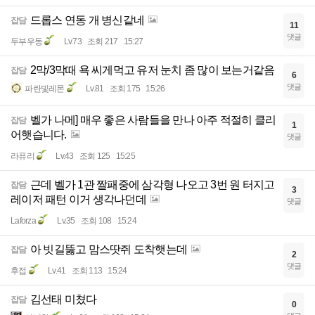
드롭스 연동 개 병신같네
잡담
11
댓글
두부우동
Lv.73
조회 217
15:27
2막/3막때 욕 씨게먹고 유저 눈치 좀 많이 보는거같음
잡담
6
댓글
파란빛레몬
Lv.81
조회 175
15:26
벨가 나메] 매우 좋은 사람들을 만나 아주 적절히 클리
잡담
1
어햇습니다.
댓글
라퓨리
Lv.43
조회 125
15:25
근데 벨가 1관 짤패중에 삼각형 나오고 3번 원 터지고
잡담
3
레이저 패턴 이거 생각나던데
댓글
Laforza
Lv.35
조회 108
15:24
아 빗길뚫고 맘스땃쥐 도착햇는데
잡담
2
댓글
후접
Lv.41
조회 113
15:24
김선태 미쳤다
잡담
0