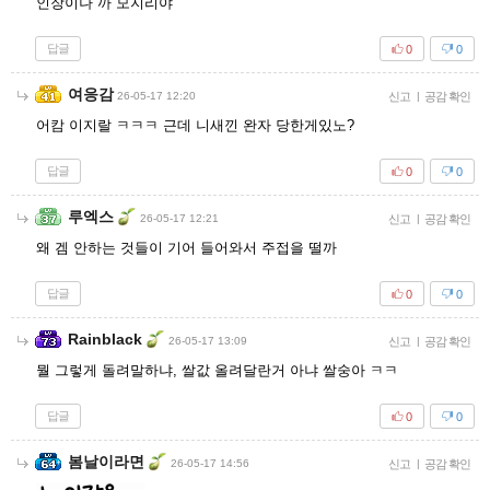
인장이나 까 모지리야
답글
0
0
여응감
26-05-17 12:20
신고
|
공감 확인
어캄 이지랄 ㅋㅋㅋ 근데 니새낀 완자 당한게있노?
답글
0
0
루엑스
26-05-17 12:21
신고
|
공감 확인
왜 겜 안하는 것들이 기어 들어와서 주접을 떨까
답글
0
0
Rainblack
26-05-17 13:09
신고
|
공감 확인
뭘 그렇게 돌려말하냐, 쌀값 올려달란거 아냐 쌀숭아 ㅋㅋ
답글
0
0
봄날이라면
26-05-17 14:56
신고
|
공감 확인