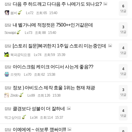
다음 주 하드깨고 다다음 주 나메가도 되나요?
잡담
6
댓글
븜비
Lv.72
조회 65
15:40
내 벨가나메 적정컷은 7500++인거같은데
잡담
3
댓글
Sowajai
Lv.73
조회 88
15:40
[스토리 질문]복귀한지 1주일 스토리 미는중인데
잡담
4
댓글
북파공익요원
Lv.74
조회 59
15:39
아이스크림 케이크 어디서 사는게 좋음??
잡담
4
댓글
으럇챠
Lv.70
조회 62
15:38
정보 ) 아비도스 제작 효울 1위는 현재 채광
잡담
3
댓글
Zindo
Lv.89
조회 126
15:38
클경보다 성불이 더 잘하네
잡담
4
댓글
먹고싶어요
Lv.34
조회 114
15:37
이예에에 ~ 쉬보루 깼써이!!!
잡담
0