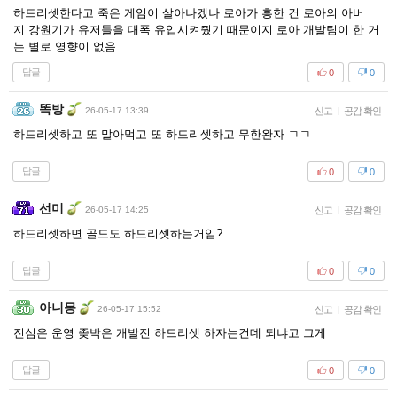
하드리셋한다고 죽은 게임이 살아나겠나 로아가 흥한 건 로아의 아버
지 강원기가 유저들을 대폭 유입시켜줬기 때문이지 로아 개발팀이 한 거
는 별로 영향이 없음
답글
0
0
똑방
26-05-17 13:39
신고
|
공감 확인
하드리셋하고 또 말아먹고 또 하드리셋하고 무한완자 ㄱㄱ
답글
0
0
선미
26-05-17 14:25
신고
|
공감 확인
하드리셋하면 골드도 하드리셋하는거임?
답글
0
0
아니몽
26-05-17 15:52
신고
|
공감 확인
진심은 운영 좆박은 개발진 하드리셋 하자는건데 되냐고 그게
답글
0
0