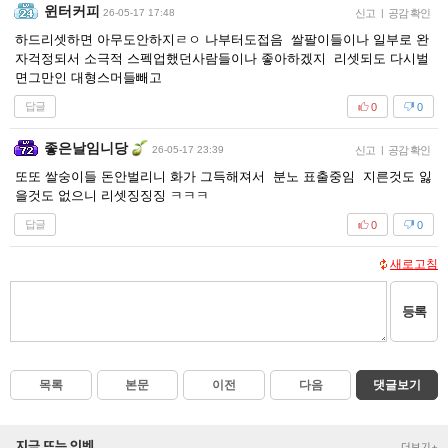
윈터커피
26-05-17 17:48
신고
|
공감 확인
하드리셋하면 아무도안하지ㄹㅇ 나부터도접음 쌀팔이들이나 일부로 완
자걱정되서 소극적 스펙업했던사람들이나 좋아하겠지 리셋되도 다시벌
면그만인 대형스머들빼고
답글
0
0
좋은날임니당
26-05-17 23:39
신고
|
공감 확인
또또 쌀숭이들 돈안벌리니 화가 그득해져서 분노 표출중임 지른것도 잃
을것도 없으니 리셋징징징 ㅋㅋㅋ
답글
0
0
새로고침
등록
목록
본문
이전
다음
댓글보기
지금 뜨는 인벤
더보기+