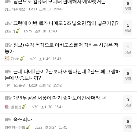
당근으로 컴퓨터 모니터 판매해서 예약햇거든
잡담
0
댓글
윙크해주세요
Lv.33
조회 13
15:44
그런데 이번 벨가 나메도 1조 넣으면 많이 넣은거임?
잡담
1
댓글
컨트리
Lv.75
조회 18
15:43
정보) 수익 목적으로 아비도스를 제작하는 사람은 저
잡담
1
능아
댓글
Zindo
Lv.89
조회 49
15:43
근데 나메1관이 2관보다 어렵다던데 2관도 꽤 고생하
잡담
0
는데 방송보니까?
댓글
에이메스불꽃
Lv.28
조회 42
15:42
개인무공은 서폿이 따기 좋아보이긴하더라
잡담
3
댓글
삘삘잉
Lv.70
조회 70
15:41
속쓰리다
잡담
0
댓글
경력있는신입
Lv.32
조회 24
15:41