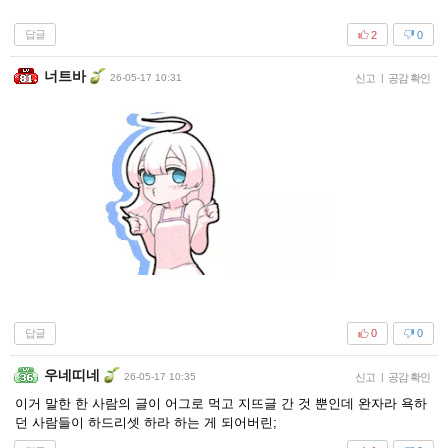
답글
2
0
너트바
26-05-17 10:31
신고
|
공감 확인
답글
0
0
우네띠네
26-05-17 10:35
신고
|
공감 확인
이거 말한 한 사람의 글이 어그로 먹고 지뜨글 간 것 뿐인데 완자라 욕하
던 사람들이 하드리셋 하라 하는 게 되어버린;