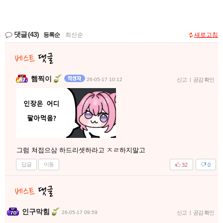
댓글
(43)
등록순
|
최신순
새로고침
햄찍이
26-05-17 10:12
신고
|
공감 확인
그럼 쳐접으삼 하드리셋하라고 ㅈㄹ하지말고
답글
이동
32
0
인구막힘
26-05-17 09:59
신고
|
공감 확인