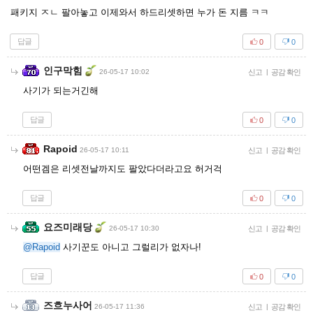
패키지 ㅈㄴ 팔아놓고 이제와서 하드리셋하면 누가 돈 지름 ㅋㅋ
답글
0
0
인구막힘
26-05-17 10:02
신고
|
공감 확인
사기가 되는거긴해
답글
0
0
Rapoid
26-05-17 10:11
신고
|
공감 확인
어떤겜은 리셋전날까지도 팔았다더라고요 허거걱
답글
0
0
요즈미래당
26-05-17 10:30
신고
|
공감 확인
@Rapoid
사기꾼도 아니고 그럴리가 없자나!
답글
0
0
즈흐누사어
26-05-17 11:36
신고
|
공감 확인