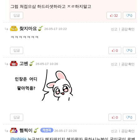
그럼 쳐접으삼 하드리셋하라고 ㅈㄹ하지말고
답글
32
0
찾지마요
26-05-17 10:22
신고
|
공감 확인
ㅋㅋㅋㅋㅋㅋㅋ
답글
0
0
고벤
26-05-17 10:26
신고
|
공감 확인
답글
0
0
햄찍이
26-05-17 10:26
신고
|
공감 확인
@robinia
누구보다 혜자패키지 혜자완자 욕하시는분이 굳이굳이 로벤