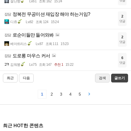
댓글
설난향
Lv.61
조회 162
15:24
정복전 무공미션 재입장 해야 하는거임?
잡담
2
댓글
디쥬
Lv.82
조회 124
15:24
로순이들만 들어와봐
잡담
2
댓글
베아트리스
Lv.87
조회 111
15:23
도로롱 마우스 커서
잡담
6
댓글
김워붕
Lv.75
조회 147
추천 1
15:22
최근
다음
검색
글쓰기
1
2
3
4
5
최근 HOT한 콘텐츠