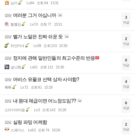
님아
Lv.64
조회 64
15:31
여러분 그거 아십니까
잡담
3
댓글
삘삘잉
Lv.70
조회 77
15:31
벨가 노말은 진짜 쉬운 듯
잡담
2
댓글
하얀키네
Lv.59
조회 133
15:30
정지에 관해 일반인들의 최고수준의 반응
잡담
0
댓글
설난향
Lv.61
조회 112
15:30
어비스 유물코 선택 상자 사야함?
잡담
4
댓글
뾲쀾
Lv.72
조회 81
15:29
내 원대 체급이면 어느정도임??
잡담
6
댓글
소라카의마음
Lv.3
조회 142
15:29
실링 파밍 어케함
잡담
2
댓글
스페이스
Lv.63
조회 74
15:28