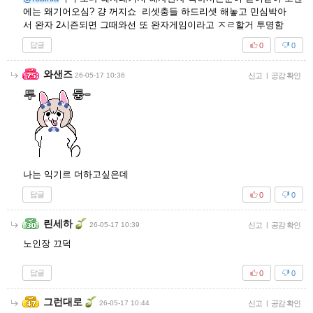
에는 왜기어오심? 걍 꺼지쇼 리셋충들 하드리셋 해놓고 민심박아
서 완자 2시즌되면 그때와선 또 완자게임이라고 ㅈㄹ할거 투명함
답글
0
0
와샌즈
26-05-17 10:36
신고
|
공감 확인
나는 익기르 더하고싶은데
답글
0
0
린세하
26-05-17 10:39
신고
|
공감 확인
노인장 끄덕
답글
0
0
그런대로
26-05-17 10:44
신고
|
공감 확인