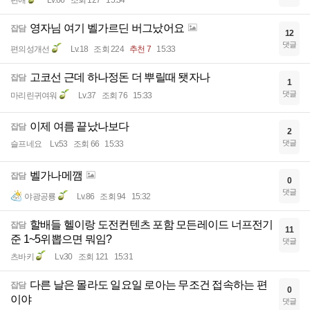
편애
Lv.66
조회 127
15:34
영자님 여기 벨가르딘 버그났어요
잡담
12
댓글
편의성개선
Lv.18
조회 224
추천 7
15:33
고코선 근데 하나정돈 더 뿌릴때 됏자나
잡담
1
댓글
마리린귀여워
Lv.37
조회 76
15:33
이제 여름 끝났나보다
잡담
2
댓글
슬프네요
Lv.53
조회 66
15:33
벨가나메깸
잡담
0
댓글
야광공룡
Lv.86
조회 94
15:32
할배들 헬이랑 도전컨텐츠 포함 모든레이드 너프전기
잡담
11
준 1~5위뽑으면 뭐임?
댓글
츠바키
Lv.30
조회 121
15:31
다른 날은 몰라도 일요일 로아는 무조건 접속하는 편
잡담
0
이야
댓글