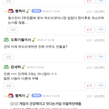
답글
1
0
햄찍이
26-05-17 10:40
신고
|
공감 확인
동수칸이 2주전쯤에 로아 하드리셋아니면 답없다 한이후로 개소리하
는사람 많음....
답글
0
0
도화가들어서
26-05-17 10:39
신고
|
공감 확인
근데 이제 하드리셋하면 진짜 아무도 안할걸?
답글
0
0
린세하
26-05-17 10:41
신고
|
공감 확인
인벤 <<< 인격체 1개는 아니잖아 ㅇㅇ
말한 사람이 다른데 우째
답글
0
0
햄찍이
26-05-17 10:50
신고
|
공감 확인