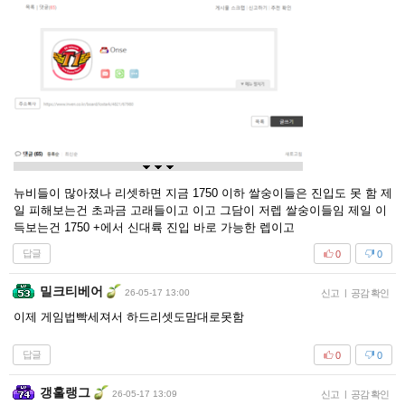
뉴비들이 많아졌나 리셋하면 지금 1750 이하 쌀숭이들은 진입도 못 함 제
일 피해보는건 초과금 고래들이고 이고 그담이 저렙 쌀숭이들임 제일 이
득보는건 1750 +에서 신대륙 진입 바로 가능한 렙이고
답글
0
0
밀크티베어
26-05-17 13:00
신고
|
공감 확인
이제 게임법빡세져서 하드리셋도맘대로못함
답글
0
0
갱훌랭그
26-05-17 13:09
신고
|
공감 확인