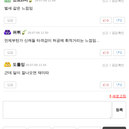
조르zl마
26-07-09 11:49
신고
|
공감 확인
벌새 같은 느낌임
답글
0
0
퍼뤼
26-07-09 11:50
신고
|
공감 확인
언제부턴가 신캐들 타격감이 허공에 휘적거리는 느낌임...
답글
0
0
도톨잉
26-07-09 11:54
신고
|
공감 확인
근데 딜이 잘나오면 재미따
답글
0
0
새로고침
등록