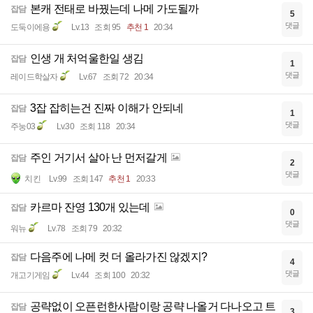
본캐 전태로 바꿨는데 나메 가도될까
잡담
5
댓글
도둑이에용
Lv.13
조회 95
추천 1
20:34
인생 개 처억울한일 생김
잡담
1
댓글
레이드학살자
Lv.67
조회 72
20:34
3잡 잡히는건 진짜 이해가 안되네
잡담
1
댓글
주눙03
Lv.30
조회 118
20:34
주인 거기서 살아 난 먼저갈게
잡담
2
댓글
치킨
Lv.99
조회 147
추천 1
20:33
카르마 잔영 130개 있는데
잡담
0
댓글
워뉴
Lv.78
조회 79
20:32
다음주에 나메 컷 더 올라가진 않겠지?
잡담
4
댓글
개고기게임
Lv.44
조회 100
20:32
공략없이 오픈런한사람이랑 공략 나올거 다나오고 트
잡담
3