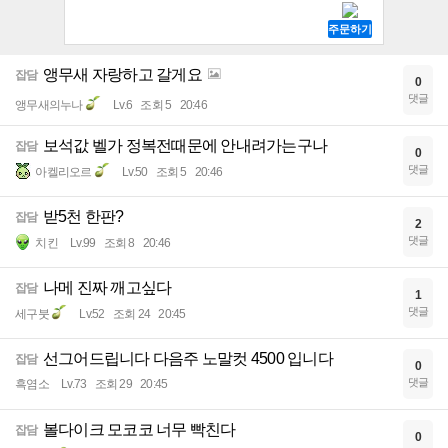
앵무새 자랑하고 갈게요
잡담
0
댓글
앵무새의누나
Lv.6
조회 5
20:46
보석값 벨가 정복전때문에 안내려가는구나
잡담
0
댓글
아켈리오르
Lv.50
조회 5
20:46
받5천 한판?
잡담
2
댓글
치킨
Lv.99
조회 8
20:46
나메 진짜 깨고싶다
잡담
1
댓글
세구붓
Lv.52
조회 24
20:45
선그어드립니다 다음주 노말컷 4500 입니다
잡담
0
댓글
흑염소
Lv.73
조회 29
20:45
볼다이크 모코코 너무 빡친다
잡담
0