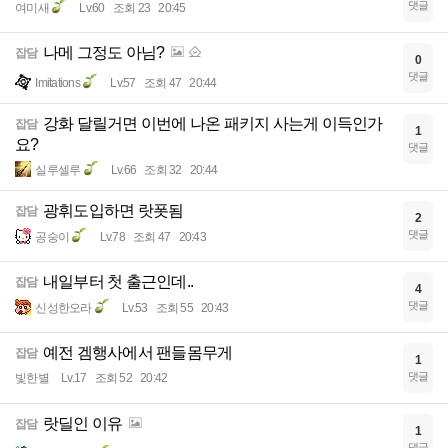
댓글
여미새
Lv.60
조회 23
20:45
나메 그정도 아님?
잡담
0
댓글
Imitations
Lv.57
조회 47
20:44
강화 달릴거면 이번에 나온 패키지 사는게 이득인가
잡담
1
요?
댓글
실루셀루
Lv.66
조회 32
20:44
광휘도입하면 랏폿됨
잡담
2
댓글
공숭이
Lv.78
조회 47
20:43
내일부터 첫 출근인데..
잡담
4
댓글
신성한오라
Lv.53
조회 55
20:43
예전 겜행사에서 팬들몸무게
잡담
1
댓글
빛한별
Lv.17
조회 52
20:42
랏딜인 이유
잡담
1
댓글