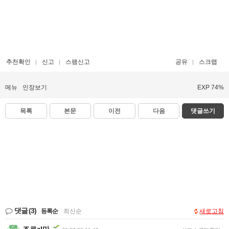
추천확인
신고
스팸신고
공유
스크랩
메뉴
인장보기
EXP 74%
목록
본문
이전
다음
댓글쓰기
댓글
(3)
등록순
|
최신순
새로고침