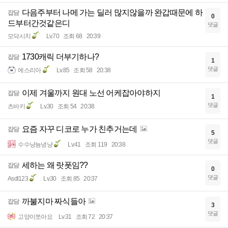
다음주부터 나메 가는 딜러 많지않을까 완갑때문에 하
잡담
0
드부터간것같은디
댓글
모닥시치
Lv.70
조회 68
20:39
1730캐릭 더부기하나?
잡담
1
댓글
에스리아
Lv.85
조회 58
20:38
이제 겨울까지 원대 노선 어케잡아야하지
잡담
1
댓글
츠바키
Lv.30
조회 54
20:38
요즘 자꾸 디코로 누가 친추거는데
잡담
5
댓글
수수냥뇽녕냥
Lv.41
조회 119
20:38
세하는 왜 랏폿임??
잡담
0
댓글
Asdl123
Lv.30
조회 85
20:37
까불지마 짜식들아
잡담
3
댓글
고양이쪼아요
Lv.31
조회 72
20:37