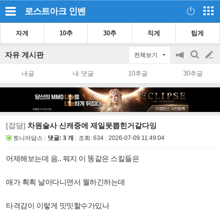
로스트아크
인벤
자게
10추
30추
직게
팁게
자유 게시판
전체보기
공
검
글
지
색
내글
내 댓글
10추글
30추글
on/off
쓰
기
[잡담]
차원술사 신캐중에 제일못뽑힌거같다잉
토니아담스
댓글: 3 개
조회:
634
2026-07-09 11:49:04
어제해보는데 음.. 뭐지 이 똥같은 스킬들은
애가 흭흭 날아다니면서 뭘하긴하는데
타격감이 이렇게 밋밋할수가있나