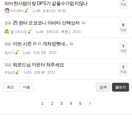
라이한사람이랑 DPS가 같을수가없지않나
댓글
아마추어
Lv.48
조회 122
20:32
25 윈터 모코코니 아바타 선택상자
잡담
8
댓글
울산최사장
Lv.44
조회 115
추천 1
20:31
이번 시즌 ㄹㅇ 개쳐망햇네...
잡담
1
댓글
혐서기
Lv.41
조회 159
20:31
워로드님 카운터 쳐주세요
잡담
2
댓글
주눙03
Lv.30
조회 99
20:31
최근
다음
검색
글쓰기
1
2
3
4
5