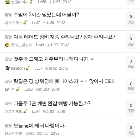
눈길따라서
Lv.56
조회 67
20:42
주말이 3시간 남았는데 어쩔까?
잡담
0
댓글
아르모체스
Lv.47
조회 36
20:42
다음 레이드 장비 계승 주려나요? 상재 주려나요?
잡담
0
댓글
못해도열심히
Lv.49
조회 27
20:42
첫주 하드깨고 차주부터 나메다니면
잡담
3
댓글
Imitations
Lv.57
조회 62
20:42
랏딜은 걍 상위권에 폿나이스가 ㅈㄴ많아서 그래
잡담
7
댓글
율마이
Lv.63
조회 103
20:40
다음주 1관 깨면 완갑 해방 가능한가?
잡담
2
댓글
개고기게임
Lv.44
조회 83
20:39
오늘 낮에 깨서 다행이다...
잡담
0
댓글
용보다전령
Lv.33
조회 65
20:39