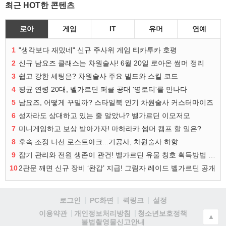
최근 HOT한 콘텐츠
로아
게임
IT
유머
연예
1
"생각보다 재밌네" 신규 주사위 게임 티카투카 호평
2
신규 남요즈 클래스는 차원술사! 6월 20일 로아온 썸머 정리
3
쉽고 강한 세팅은? 차원술사 주요 빌드와 스킬 코드
4
평균 연령 20대, 벨가르딘 퍼클 공대 '영로티'를 만나다
5
남요즈, 어떻게 꾸밀까? 스타일북 인기 차원술사 커스터마이즈
6
성자라도 상대하고 있는 줄 알았나? 벨가르딘 이모저모
7
미니게임하고 보상 받아가자! 마하라카 썸머 캠프 할 일은?
8
후속 조정 나선 로스트아크...기공사, 차원술사 하향
9
잡기 관리와 전원 생존이 관건! 벨가르딘 유물 칭호 획득방법 정리
10
2관문 깨면 신규 장비 ‘완갑’ 지급! 그림자 레이드 벨가르딘 공개
로그인
PC화면
퀵링크
설정
청소년보호정책
이용약관
개인정보처리방침
▲
불법촬영물신고안내