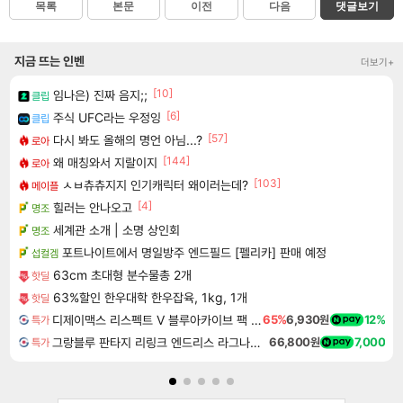
목록
본문
이전
다음
댓글보기
지금 뜨는 인벤
더보기+
[10]
임나은) 진짜 음지;;
클립
[6]
주식 UFC라는 우정잉
클립
[57]
다시 봐도 올해의 명언 아님...?
로아
[144]
왜 매칭와서 지랄이지
로아
[103]
ㅅㅂ츄츄지지 인기캐릭터 왜이러는데?
메이플
[4]
힐러는 안나오고
명조
세계관 소개 | 소명 상인회
명조
포트나이트에서 명일방주 엔드필드 [펠리카] 판매 예정
섭컬겜
63cm 초대형 분수물총 2개
핫딜
63%할인 한우대학 한우잡육, 1kg, 1개
핫딜
디제이맥스 리스펙트 V 블루아카이브 팩 DJMAX RESPECT V Blue Archive Pack DLC
65%
6,930원
12%
특가
그랑블루 판타지 리링크 엔드리스 라그나로크 Granblue Fantasy Relink Endless Ragnarok
66,800원
7,000
특가