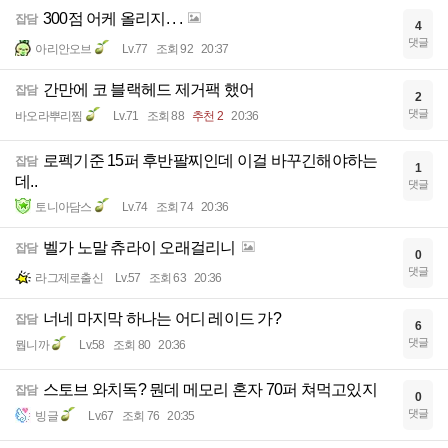
300점 어케 올리지. . .
잡담
4
댓글
아리안오브
Lv.77
조회 92
20:37
간만에 코 블랙헤드 제거팩 했어
잡담
2
댓글
바오라뿌리찜
Lv.71
조회 88
추천 2
20:36
로펙기준 15퍼 후반팔찌인데 이걸 바꾸긴해야하는
잡담
1
데..
댓글
토니아담스
Lv.74
조회 74
20:36
벨가 노말 츄라이 오래걸리니
잡담
0
댓글
라그제로출신
Lv.57
조회 63
20:36
너네 마지막 하나는 어디 레이드 가?
잡담
6
댓글
뭡니까
Lv.58
조회 80
20:36
스토브 와치독? 뭔데 메모리 혼자 70퍼 쳐먹고있지
잡담
0
댓글
빙글
Lv.67
조회 76
20:35