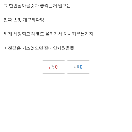
그 한번날아올랏다 쿵찍는거 말고는
진짜 손맛 개구리다잉
싸게 세팅되고 레벨도 올라가서 하나키우는거지
예전같은 기조였으면 절대안키웠을듯..
0
0