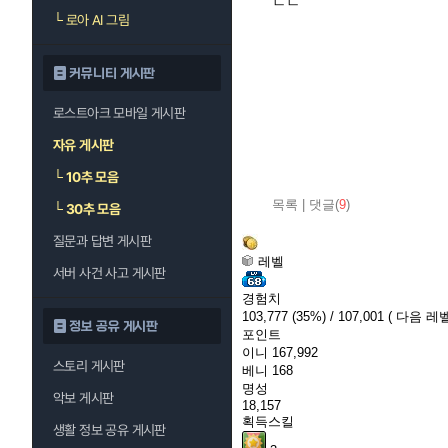
ㄷㄷ
└
로아 AI 그림
커뮤니티 게시판
로스트아크 모바일 게시판
자유 게시판
└
10추 모음
목록
|
댓글(
9
)
└
30추 모음
질문과 답변 게시판
레벨
서버 사건 사고 게시판
경험치
103,777
(35%)
/ 107,001
( 다음 레벨
정보 공유 게시판
포인트
이니
167,992
스토리 게시판
베니
168
명성
악보 게시판
18,157
획득스킬
생활 정보 공유 게시판