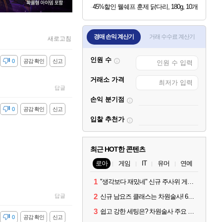
45%할인 웰쉐프 훈제 닭다리, 180g, 10개
경매 손익 계산기
거래 수수료 계산기
새로고침
인원 수
감
0
공감 확인
신고
거래소 가격
답글
손익 분기점
감
0
공감 확인
신고
입찰 추천가
최근 HOT한 콘텐츠
로아
게임
IT
유머
연예
1
"생각보다 재밌네" 신규 주사위 게임 티카투카 호평
2
답글
신규 남요즈 클래스는 차원술사! 6월 20일 로아온 썸머 정리
3
쉽고 강한 세팅은? 차원술사 주요 빌드와 스킬 코드
감
0
공감 확인
신고