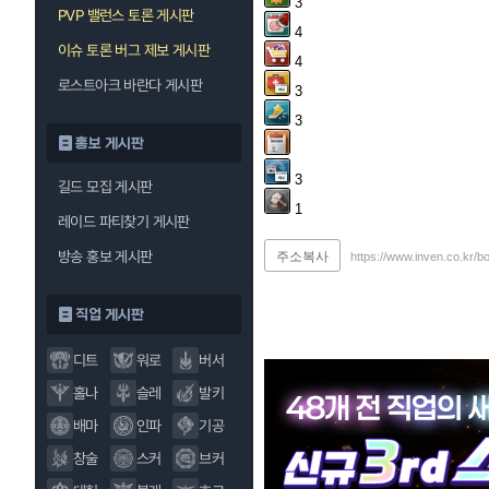
3
PVP 밸런스 토론 게시판
4
이슈 토론 버그 제보 게시판
4
로스트아크 바란다 게시판
3
3
홍보 게시판
3
길드 모집 게시판
1
레이드 파티찾기 게시판
방송 홍보 게시판
주소복사
https://www.inven.co.kr/b
직업 게시판
디트
워로
버서
홀나
슬레
발키
배마
인파
기공
창술
스커
브커