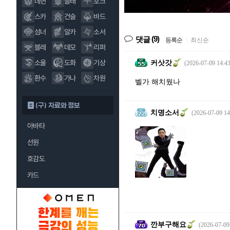
데헌
블래
호크
스카
건슬
바드
섬너
알카
소서
(9)
댓글
등록순
|
최신순
블레
데모
리퍼
소울
도화
기상
커삿갓
(2026-07-09 14:43
환수
가나
차원
벨가 해치웠나
(구) 자료와 정보
치명소서
(2026-07-09 14
아바타
선원
호감도
카드
깐부구해요
(2026-07-09