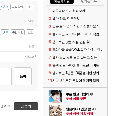
자유게시판
팁과노하우
감
0
공감 확인
신고
1
퍼클영상 보다 현타오네
2
벨가 하드 찐 투력컷
답글
3
요즘 로아 클라 저만 이상한가요?
감
0
공감 확인
신고
4
벨가르딘 나이트메어 TOP 10 직업별 분포
5
벨가르딘 맛본 시점 민심 췤
답글
6
도화가들 슬슬 WWE할 때가 됫는데..
새로고침
7
벨가 노말 랏폿 보고 50찍고 싶은 폿들
8
로펙 평균 5943점 벨가르딘 나이트메어 1관 클리어
9
벨가르딘 1관문 190줄 짤패턴 정리
등록
10
시발 벨가르딘 트라이 올거면 하얀 옷 입고오세요
쿠폰 받고 게임하자!
로아 여름 쿠폰
맨위로
글쓰기
인증하GO 인장 받GO
로아 인벤 전용 인장