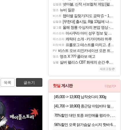
넷마블, 신작 서브컬쳐 게임 [펄 인 블루] 티저 사이트 오픈
섭컬겜
뉴비 질문
명조
챕터별 길찾기/지도 공략 (1 ~ 12장)
비스트
[무한대] 출시일, 8월 13일에 나오나
섭컬겜
올해 청룡 수상자의 본업 영상 - 스테이씨 윤
걸그룹
아사쿠라 마이 성우 정보 및 주요 필모
아스오라
캐릭터 소개 - 카가미하라 하루
아스오라
프롤로그 테스트를 마치고.. (feat. 리아)
리밋제로
비스트 오브 리인카네이션 오픈 트레일러
PV
명조 X ??? 콜라보 예고
명조
실버 팰리스 CBT 화제의 순간·후기 모음
실팰
새로고침
목록
글쓰기
핫딜
게시판
더보기+
[45,000 -> 13,900] 납작숏다리 300g
[41,700 -> 18,900] 종근당 아임비타 멀티비타민 30정 x 3박스
70%할인 대만 토종 파인애플 펑리수, 180g, 2박스
56%할인 오쿡 닭가슴살 소시지 핫바 6종, 70g, 12개