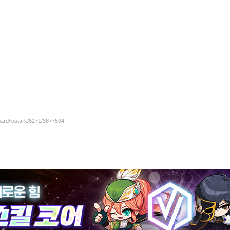
oard/lostark/6271/3877594