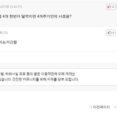
-07-09 15:43:17)
공감
비공
0
렙 4개 한번더 딸깍이면 4개추가인데 사겠음?
40:55)
공감
비공
0
어지는거긴함
이전페이지