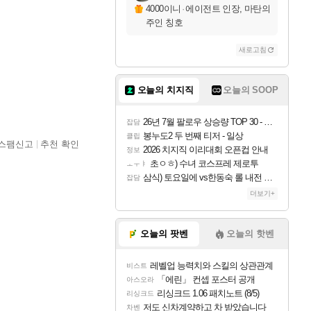
4000이니
·
에이전트 인장, 마탄의
주인 칭호
새로고침
오늘의 치지직
오늘의 SOOP
26년 7월 팔로우 상승량 TOP 30 - 월간 치지직
잡담
봉누도2 두 번째 티저 - 일상
클립
스팸신고
추천 확인
2026 치지직 이리대회 오픈컵 안내
정보
초ㅇㅎ) 수녀 코스프레 제로투
ㅗㅜㅑ
삼식) 토요일에 vs한동숙 롤 내전 예정
잡담
더보기+
오늘의 팟벤
오늘의 핫벤
레벨업 능력치와 스킬의 상관관계
비스트
「에린」 컨셉 포스터 공개
아스오라
리싱크드 1.06 패치노트 (8/5)
리싱크드
저도 신차계약하고 차 받았습니다
차벤