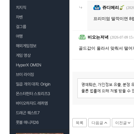
치지직
쥬디메리
(2026
차벤
프리미엄 딸깍이면 8
걸그룹
여행
비오는저녁
(2026-07-09 15:
해외게임정보
골드값이 올라서 맞춰서 떨
게임 영상
HyperX OMEN
브이 라이징
일곱 개의 대죄: Origin
몬스터헌터 스토리즈3
바이오하자드 레퀴엠
드래곤 퀘스트7
풋볼 매니저26
목록
다음글
이전글