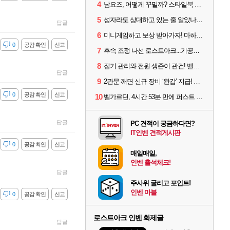
4
남요즈, 어떻게 꾸밀까? 스타일북 인기 차원술사 커스터마이즈
5
성자라도 상대하고 있는 줄 알았나? 벨가르딘 이모저모
답글
6
미니게임하고 보상 받아가자! 마하라카 썸머 캠프 할 일은?
감
0
공감 확인
신고
7
후속 조정 나선 로스트아크...기공사, 차원술사 하향
8
잡기 관리와 전원 생존이 관건! 벨가르딘 유물 칭호 획득방법 정리
답글
9
2관문 깨면 신규 장비 ‘완갑’ 지급! 그림자 레이드 벨가르딘 공개
감
0
공감 확인
신고
10
벨가르딘, 4시간 53분 만에 퍼스트 클리어 나왔다
답글
PC 견적이 궁금하다면?
IT인벤 견적게시판
감
0
공감 확인
신고
매일매일,
인벤 출석체크!
답글
주사위 굴리고 포인트!
인벤 마블
감
0
공감 확인
신고
로스트아크 인벤 화제글
답글