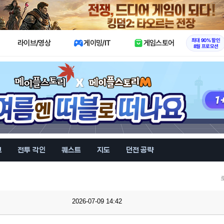
X
최대 90% 할인
라이브/영상
게이밍/IT
게임스토어
8월 프로모션
브
전투 각인
퀘스트
지도
던전 공략
2026-07-09 14:42