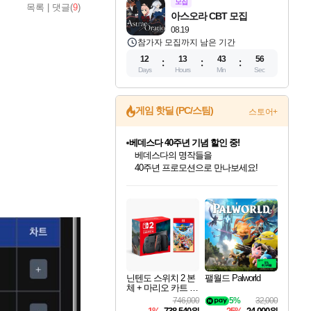
모집
목록
|
댓글(
9
)
아스오라 CBT 모집
08.19
참가자 모집까지 남은 기간
12
13
43
55
Days
Hours
Min
Sec
게임 핫딜 (PC/스팀)
스토어+
베데스다 40주년 기념 할인 중!
베데스다의 명작들을
40주년 프로모션으로 만나보세요!
인벤게임즈 8월 특별 할인!
드래곤소드: 어웨이크닝 입점!
문명 7 특별 할인!
귀무자: 검의 길 예약 판매 중!
비스트 오브 리인카네이션 정식 출시!
커세어 코브 출시 기념 할인!
더 렐릭 퍼스트 가디언 정식 출시
마블 투혼 파이팅 소울즈 예약 판매 중!
캡콤 프렌차이즈 할인 진행 중!
캡콤 일부 상품 상시 할인
스타워즈 은하계 레이서
로블록스 기프트 카드 공식 입점
인기 퍼블리셔 모음!
스팀으로 만나는 드래곤소드!
조선&고려 DLC 출시 예정
10% 할인과
게임프릭 신작 IP
해적'섬'을 발전시키자!
설화x하드코어 액션!
마블 히어로 총 출동&화려한 격투!
몬헌, 바하 등 인기 IP를
몬헌 와일즈 & 드래곤즈 도그마2
인벤게임즈에서 10% 추가 적립
Robux를 가장 안전하고
최대 90% 할인가를 만나보세요!
네이버혜택과 함께 만나보세요!
50%할인&추가 적립까지!
이니&베니 혜택까지!
네이버 혜택가와 함께 예약하세요!
할인&네이버혜택으로 만나보세요!
네이버페이 혜택과 만나보세요!
네이버 포인트 혜택까지!
할인가에 만나보세요!
일부 에디션 상시 할인!
혜택으로 예약 판매 중
편안하게 충전하세요
닌텐도 스위치 2 본
팰월드 Palworld
체 + 마리오 카트 월
드
746,000
5%
32,000