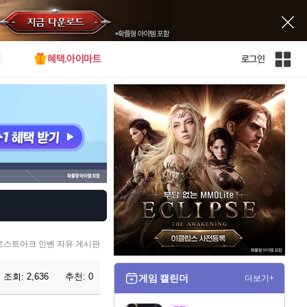
혜택.아이마트
로그인
인
벤
전
체
사
이
트
맵
로스트아크 인벤 자유 게시판
조회:
2,636
추천:
0
게임 캘린더
더보기+