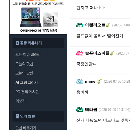
던지고 떠나ㅏㅏ
아켈리오르
(2026-07-09
골드값이 올라서 떨어진거
공통 커뮤니티
슬픈마즈피플
(2026-07-
오픈 이슈 갤러리
오늘의 핫벤
국장인갇ㄷ
오늘의 팟벤
immer
(2026-07-09 15:28
AI 그림 그리기
PC 견적 게시판
응비싸
더보기
베라핌
(2026-07-09 15:31:46
인기 팟벤
신캐 나왔으면 너도나도 맞춰
팟벤 바로가기