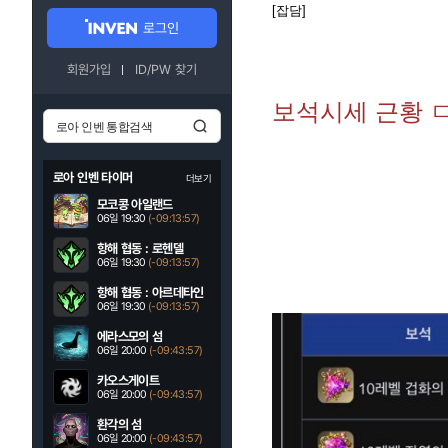
[잡담]
로그인
회원가입
ID/PW 찾기
보석시세 근황
로아 인벤 타이머
더보기
모코콩 아일랜드
06일 19:30
(-09:13:55)
항해 협동 : 로헨델
06일 19:30
(-09:13:55)
항해 협동 : 아르데타인
06일 19:30
(-09:13:55)
에라스모의 섬
06일 20:00
(-09:43:55)
카오스게이트
06일 20:00
(-09:43:55)
환각의 섬
06일 20:00
(-09:43:55)