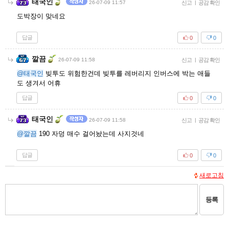
태국인
26-07-09 11:57
신고
|
공감 확인
도박장이 맞네요
답글
0
0
깔끔
26-07-09 11:58
신고
|
공감 확인
@태국인
빚투도 위험한건데 빚투를 레버리지 인버스에 박는 애들
도 생겨서 어휴
답글
0
0
태국인
26-07-09 11:58
신고
|
공감 확인
@깔끔
190 자덩 매수 걸어놨는데 사지것네
답글
0
0
새로고침
등록