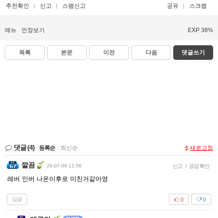
추천확인
신고
스팸신고
공유
스크랩
메뉴
인장보기
EXP 38%
목록
본문
이전
다음
댓글쓰기
댓글
(4)
등록순
|
최신순
새로고침
깔끔
26-07-09 11:56
신고
|
공감 확인
레버 인버 나온이후로 미친거같아영
답글
0
0