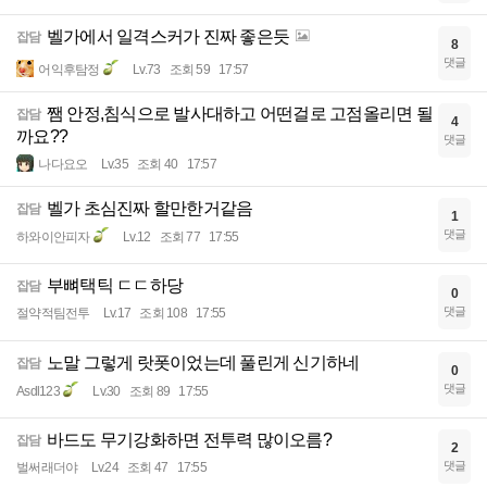
벨가에서 일격스커가 진짜 좋은듯
잡담
8
댓글
어익후탐정
Lv.73
조회 59
17:57
쨈 안정,침식으로 발사대하고 어떤걸로 고점올리면 될
잡담
4
까요??
댓글
나다요오
Lv.35
조회 40
17:57
벨가 초심진짜 할만한거같음
잡담
1
댓글
하와이안피자
Lv.12
조회 77
17:55
부뼈택틱 ㄷㄷ하당
잡담
0
댓글
절약적팀전투
Lv.17
조회 108
17:55
노말 그렇게 랏폿이었는데 풀린게 신기하네
잡담
0
댓글
Asdl123
Lv.30
조회 89
17:55
바드도 무기강화하면 전투력 많이오름?
잡담
2
댓글
벌써래더야
Lv.24
조회 47
17:55