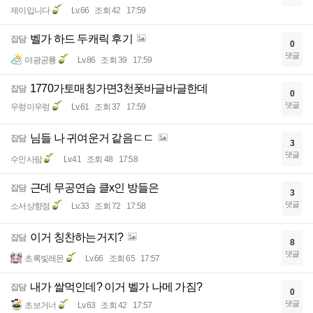
제이입니다
Lv.66
조회 42
17:59
벨가 하드 두캐릭 후기
잡담
0
댓글
야광공룡
Lv.86
조회 39
17:59
1770가토매칭가면3천폿바글바글한데
잡담
0
댓글
우렁이우렁
Lv.61
조회 37
17:59
님들 나 귀여운거 같음ㄷㄷ
잡담
3
댓글
수인사람
Lv.41
조회 48
17:58
근데 무공연습 클x인 방들은
잡담
3
댓글
소서상향점
Lv.33
조회 72
17:58
이거 칭찬하는거지?
잡담
8
댓글
초록빛레몬
Lv.66
조회 65
17:57
내가 쌀먹인데? 이거 벨가 나메 가짐?
잡담
0
댓글
초보거너
Lv.63
조회 42
17:57