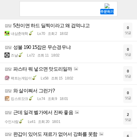
5천이면 하드 딜찍이라고 왜 겁먹냐고
잡담
0
댓글
내삼춘재학
Lv.70
조회 2
18:02
성불 190 15잡은 무슨경우냐
잡담
0
댓글
즈냘
Lv.72
조회 11
18:02
파스타 뭐 넣으면 맛도리일까
잡담
0
댓글
팩트는게임이
Lv.58
조회 15
18:02
와 살이쪄서 그런가?
잡담
0
댓글
킹스트갓크
Lv.74
조회 9
18:01
근데 일격 벨가에서 진짜 좋음
잡담
2
댓글
수인사람
Lv.41
조회 20
18:01
완갑이 있어도 재료가 없어서 강화를 못함
잡담
6