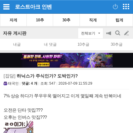
로스트아크
인벤
자게
10추
30추
직게
팁게
자유 게시판
전체보기
공
검
글
지
색
내글
내 댓글
10추글
30추글
on/off
쓰
기
[잡담]
하닉스가 주식인가? 도박인가?
태국인
댓글: 4 개
조회:
547
2026-07-09 11:55:29
7% 상승 하다가 쭈우우욱 떨어지고 이게 몇일째 계속 반복이네
오전은 단타 맛집???
오후는 인버스 맛집???