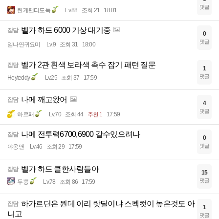
댓글
란게팬티도둑
Lv.88
조회 21
18:01
벨가 하드 6000 기상 대기중
잡담
0
댓글
임나연귀요미
Lv.9
조회 31
18:00
벨가 2관 흰색 보라색 촉수 잡기 패턴 질문
잡담
1
댓글
Heyteddy
Lv.25
조회 37
17:59
나메 깨고왔어
잡담
4
댓글
하르패
Lv.70
조회 44
추천 1
17:59
나메 전투력6700,6900 갈수있으려나
잡담
0
댓글
야옹맨
Lv.46
조회 29
17:59
벨가 하드 클한사람들아
잡담
15
댓글
두뿡
Lv.78
조회 86
17:59
하가르딘은 뭔데 이리 랏딜이냐 스펙컷이 높은것도 아
잡담
1
니고
댓글