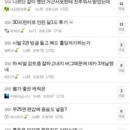
나르딘 같이 깼던 거근서풋한테 친추와서 받았는데
잡담
11
댓글
내삼춘재학
Lv.70
조회 124
17:52
3D프린터로 만든 딜1도 후기
잡담
13
댓글
세르카
Lv.71
조회 136
17:52
시발 2관 빙글 돌고 헤드 홀딩저가하는거
잡담
2
댓글
말짜쓰
Lv.65
조회 78
17:52
하 씨발 검토좀 잘하고내지 버그때문에 데카 3개날렸
잡담
0
네
댓글
메이지
Lv.15
조회 63
17:52
벨가 좋은 캐릭은
잡담
3
댓글
아재아닙니다
Lv.81
조회 97
17:51
무25면 완갑에 용숨도 넣음?
잡담
0
댓글
에스리아
Lv.85
조회 69
17:51
혼돈을 모으면 죽은자도 살리는데