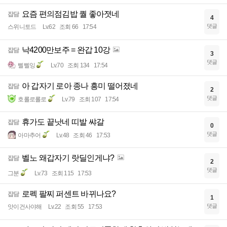
요즘 편의점김밥 퀄 좋아졋네
잡담
4
댓글
스위니토드
Lv.62
조회 66
17:54
낙4200만보주 = 완갑 10강
잡담
3
댓글
삘삘잉
Lv.70
조회 134
17:54
아 갑자기 로아 종나 흥미 떨어졌네
잡담
2
댓글
호롤로롤로
Lv.79
조회 107
17:54
휴가도 끝낫네 띠발 쌰갈
잡담
0
댓글
아마추어
Lv.48
조회 46
17:53
벨노 왜갑자기 랏딜인게냐?
잡담
2
댓글
그분
Lv.73
조회 115
17:53
로펙 팔찌 퍼센트 바뀌나요?
잡담
1
댓글
앗이건사야해
Lv.22
조회 55
17:53