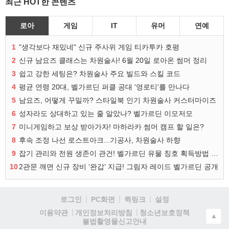
최근 HOT한 콘텐츠
로아
게임
IT
유머
연예
1
"생각보다 재밌네" 신규 주사위 게임 티카투카 호평
2
신규 남요즈 클래스는 차원술사! 6월 20일 로아온 썸머 정리
3
쉽고 강한 세팅은? 차원술사 주요 빌드와 스킬 코드
4
평균 연령 20대, 벨가르딘 퍼클 공대 '영로티'를 만나다
5
남요즈, 어떻게 꾸밀까? 스타일북 인기 차원술사 커스터마이즈
6
성자라도 상대하고 있는 줄 알았나? 벨가르딘 이모저모
7
미니게임하고 보상 받아가자! 마하라카 썸머 캠프 할 일은?
8
후속 조정 나선 로스트아크...기공사, 차원술사 하향
9
잡기 관리와 전원 생존이 관건! 벨가르딘 유물 칭호 획득방법 정리
10
2관문 깨면 신규 장비 ‘완갑’ 지급! 그림자 레이드 벨가르딘 공개
로그인
PC화면
퀵링크
설정
청소년보호정책
이용약관
개인정보처리방침
▲
불법촬영물신고안내