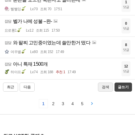
잡담
1
댓글
삘삘잉
Lv.70
조회 70
17:51
벨가 나메 성불 --완-
잡담
0
댓글
요로롱1
Lv.12
조회 115
17:50
와 팔찌 고민중이였는데 쓸만한거 떴다
잡담
8
댓글
여우별
Lv.80
조회 152
17:49
아니 특재 1500개
잡담
12
댓글
하아프
Lv.74
조회 188
추천 1
17:49
최근
다음
검색
글쓰기
1
2
3
4
5