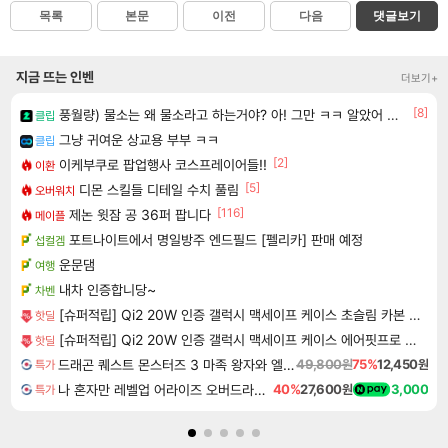
목록
본문
이전
다음
댓글보기
지금 뜨는 인벤
더보기+
[8]
풍월량) 물소는 왜 물소라고 하는거야? 아! 그만 ㅋㅋ 알았어 ㅋㅋ
클립
그냥 귀여운 상교용 부부 ㅋㅋ
클립
[2]
이케부쿠로 팝업행사 코스프레이어들!!
이환
[5]
디몬 스킬들 디테일 수치 풀림
오버워치
[116]
제논 윗잠 공 36퍼 팝니다
메이플
포트나이트에서 명일방주 엔드필드 [펠리카] 판매 예정
섭컬겜
운문댐
여행
내차 인증합니당~
차벤
[슈퍼적립] Qi2 20W 인증 갤럭시 맥세이프 케이스 초슬림 카본 에어스킨아라미드 맥핏 갤럭시Z 폴드8 울트라, 아라미드, 블랙
핫딜
[슈퍼적립] Qi2 20W 인증 갤럭시 맥세이프 케이스 에어핏프로 맥핏 블랙, 갤럭시Z 폴드8 울트라
핫딜
드래곤 퀘스트 몬스터즈 3 마족 왕자와 엘프의 여행 Dragon Quest Monsters The Dark Prince
49,800원
75%
12,450원
특가
나 혼자만 레벨업 어라이즈 오버드라이브 Solo Leveling Arise
40%
27,600원
3,000
특가