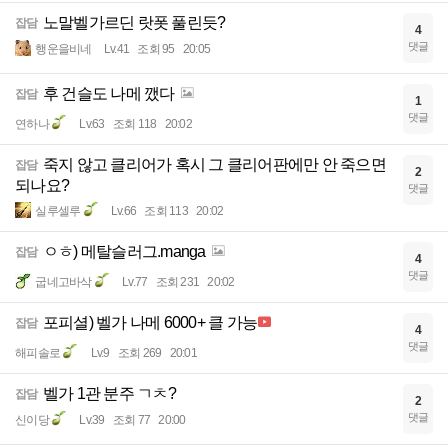
노말벨가르딘 랏폿 풀린듯?
잡담
4
댓글
행운을비네
Lv.41
조회 95
20:05
후 건슬도 나메 깼다
잡담
1
댓글
연하나
Lv.63
조회 118
20:02
죽지 않고 클리어가 혹시 그 클리어판에만 안 죽으면
잡담
2
되나요?
댓글
실루셀루
Lv.66
조회 113
20:02
ㅇㅎ) 메탈슬러그.manga
잡담
4
댓글
굽네고바삭
Lv.77
조회 231
20:02
포피셜) 벨가 나메 6000+ 클 가능
잡담
4
댓글
해피솔로
Lv.9
조회 269
20:01
벨가 1관 분주 ㄱㅊ?
잡담
2
댓글
신이당
Lv.39
조회 77
20:00