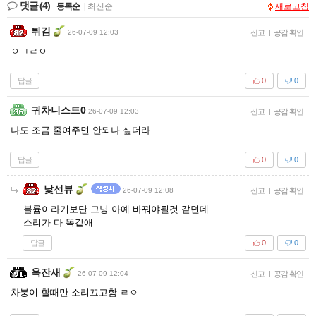
댓글
(4)
등록순
|
최신순
새로고침
튀김
26-07-09 12:03
신고
|
공감 확인
ㅇㄱㄹㅇ
답글
0
0
귀차니스트0
26-07-09 12:03
신고
|
공감 확인
나도 조금 줄여주면 안되나 싶더라
답글
0
0
낯선뷰
26-07-09 12:08
신고
|
공감 확인
볼륨이라기보단 그냥 아예 바꿔야될것 같던데
소리가 다 똑같애
답글
0
0
옥잔새
26-07-09 12:04
신고
|
공감 확인
차붕이 할때만 소리끄고함 ㄹㅇ