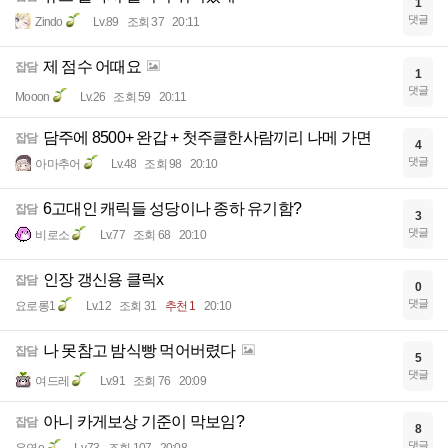
1
댓글
Zindo
Lv.89
조회 37
20:11
제 점수 어때요
잡담
1
댓글
Mooon
Lv.26
조회 59
20:11
담주에 8500+ 완갑 + 첫주클한사람끼리 나메 가면
잡담
4
댓글
아마추어
Lv.48
조회 98
20:10
6고대인 캐릭들 성당이나 종하 유기함?
잡담
3
댓글
비로소
Lv.77
조회 68
20:10
인장 갱신용 클릭x
잡담
0
댓글
요로롱1
Lv.12
조회 31
추천 1
20:10
나 못참고 밤식빵 먹어버렸다
잡담
5
댓글
여드레
Lv.91
조회 76
20:09
아니 카게보상 기준이 막보임?
잡담
8
댓글
은연o
Lv.73
조회 107
20:08