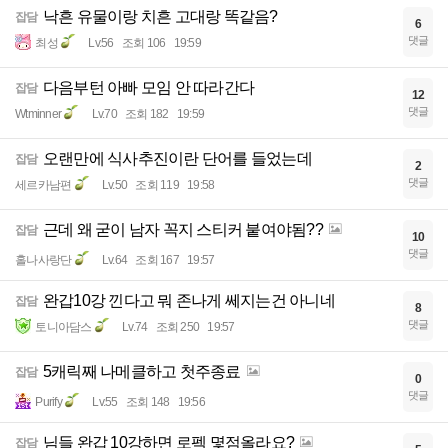
낙흔 유물이랑 치흔 고대랑 똑같음?
잡담
6
댓글
최성
Lv.56
조회 106
19:59
다음부턴 아빠 모임 안 따라간다
잡담
12
댓글
Wtminner
Lv.70
조회 182
19:59
오랜만에 식사추진이란 단어를 들었는데
잡담
2
댓글
세르카남편
Lv.50
조회 119
19:58
근데 왜 굳이 남자 꼭지 스티커 붙여야됨??
잡담
10
댓글
홀나사랑단
Lv.64
조회 167
19:57
완갑10강 낀다고 뭐 존나게 쎄지는건 아니네
잡담
8
댓글
토니아담스
Lv.74
조회 250
19:57
5캐릭째 나메클하고 첫주종료
잡담
0
댓글
Purify
Lv.55
조회 148
19:56
님들 완갑 10강하면 로펙 몇점올라요?
잡담