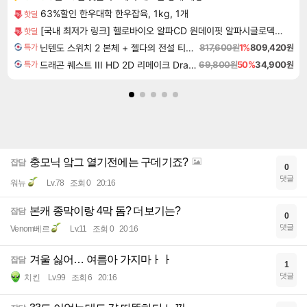
63%할인 한우대학 한우잡육, 1kg, 1개
핫딜
[국내 최저가 링크] 헬로바이오 알파CD 원데이핏 알파시글로덱스트린, 3g, 14포, 12개
핫딜
닌텐도 스위치 2 본체 + 젤다의 전설 티어스 오브 더 킹덤 닌텐도 스위치 2 에디션 + 젤다의 전설 브레스 오브 더 와일드 닌텐도 스위치 2 에디션 번들
817,600원
1%
809,420원
특가
드래곤 퀘스트 III HD 2D 리메이크 Dragon Quest III HD 2D Remake
69,800원
50%
34,900원
특가
충모닉 앜그 열기전에는 구데기죠?
잡담
0
댓글
워뉴
Lv.78
조회 0
20:16
본캐 종막이랑 4막 돔? 더보기는?
잡담
0
댓글
Venom베르
Lv.11
조회 0
20:16
겨울 싫어… 여름아 가지마ㅏㅏ
잡담
1
댓글
치킨
Lv.99
조회 6
20:16