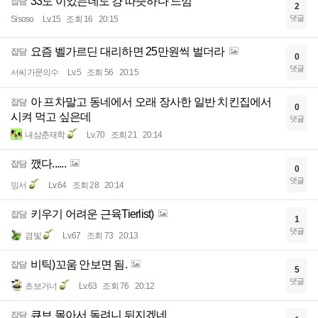
33도 이었는데도 걍 따뜻하다 느낌
잡담
2
댓글
Sisoso
Lv.15
조회 16
20:15
요즘 벨가르딘 대리하면 25만원씩 벌더라
잡담
0
댓글
서씨가문의수
Lv.5
조회 56
20:15
아 프차말고 동네에서 오래 장사한 일반 치킨집에서
잡담
0
시켜 먹고 싶은데
댓글
내삼춘재학
Lv.70
조회 21
20:14
깼다......
잡담
0
댓글
밍서
Lv.64
조회 28
20:14
키우기 어려운 근육Tierlist)
잡담
1
댓글
겸빛
Lv.67
조회 73
20:13
비틱)꼬움 안보면 됨.
잡담
5
댓글
초보거너
Lv.63
조회 76
20:12
큐브 몰아서 돌려니 뒤지겠네
잡담