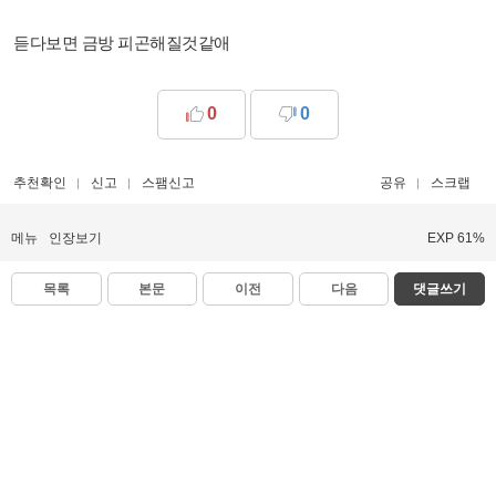
듣다보면 금방 피곤해질것같애
0
0
추천확인
신고
스팸신고
공유
스크랩
메뉴
인장보기
EXP 61%
목록
본문
이전
다음
댓글쓰기