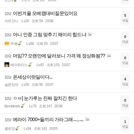
이번겨울 모베캠대비질문있어요
잡담
5
댓글
아르갓나
Lv.20
조회 54
20:08
아니 인증 그림 맞추기 왜이리 힘드냐
잡담
0
댓글
무쌩
Lv.66
조회 55
20:07
머임?? 오랜만에 달러보니 가격 왜 정상화됨??
잡담
0
댓글
베아트리스
Lv.87
조회 101
20:07
온세상이랏딜이다...
잡담
4
댓글
슬픈잉여
Lv.55
조회 95
20:07
ㅇㅂ] 눈가루는 진짜 잘치긴 한다
잡담
0
댓글
Bombtrack
Lv.70
조회 147
20:06
에라이 7000+들끼리 가라그래ㅡ,.ㅡ
잡담
1
댓글
클로앙
Lv.34
조회 143
20:05