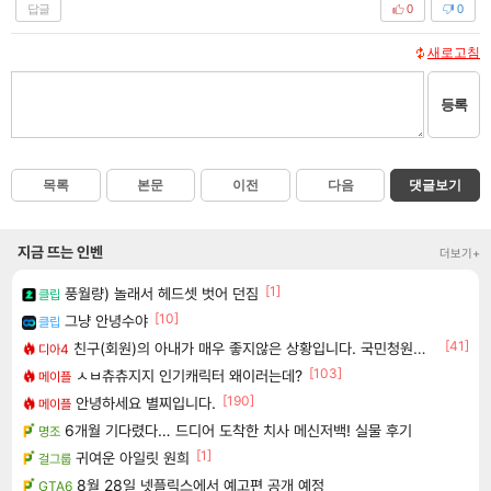
답글
0
0
새로고침
등록
목록
본문
이전
다음
댓글보기
지금 뜨는 인벤
더보기+
[1]
풍월량) 놀래서 헤드셋 벗어 던짐
클립
[10]
그냥 안녕수야
클립
[41]
친구(회원)의 아내가 매우 좋지않은 상황입니다. 국민청원동의를 부탁드립니다.(췌장암 신약)
디아4
[103]
ㅅㅂ츄츄지지 인기캐릭터 왜이러는데?
메이플
[190]
안녕하세요 별찌입니다.
메이플
6개월 기다렸다… 드디어 도착한 치사 메신저백! 실물 후기
명조
[1]
귀여운 아일릿 원희
걸그룹
8월 28일 넷플릭스에서 예고편 공개 예정
GTA6