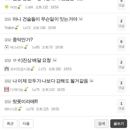
5
댓글
여린
Lv.64
조회 132
19:56
아니 건슬들이 무슨일이 잇는거야
잡담
2
댓글
Tristein
Lv.72
조회 148
19:56
종막안가?
잡담
0
댓글
에스리아
Lv.85
조회 70
19:56
ㅇㅎ)진상 배달 요청
잡담
2
댓글
퍼리전공사원
Lv.71
조회 282
19:55
나 이제 모두가 나보다 강해도 될거같음
잡담
2
댓글
다재다능
Lv.75
조회 132
19:55
랏폿이라매!!!
잡담
1
댓글
에티시온
Lv.76
조회 125
19:55
최근
다음
검색
글쓰기