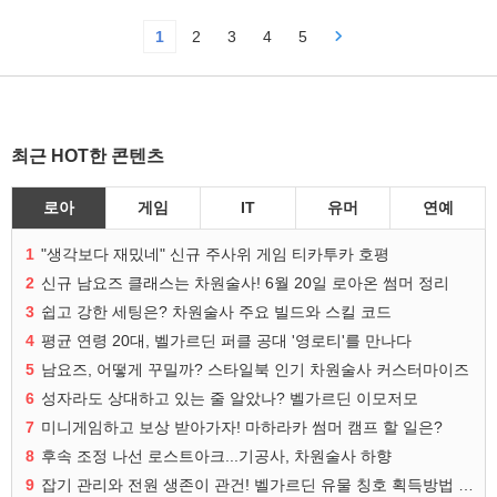
1
2
3
4
5
최근 HOT한 콘텐츠
로아
게임
IT
유머
연예
1
"생각보다 재밌네" 신규 주사위 게임 티카투카 호평
2
신규 남요즈 클래스는 차원술사! 6월 20일 로아온 썸머 정리
3
쉽고 강한 세팅은? 차원술사 주요 빌드와 스킬 코드
4
평균 연령 20대, 벨가르딘 퍼클 공대 '영로티'를 만나다
5
남요즈, 어떻게 꾸밀까? 스타일북 인기 차원술사 커스터마이즈
6
성자라도 상대하고 있는 줄 알았나? 벨가르딘 이모저모
7
미니게임하고 보상 받아가자! 마하라카 썸머 캠프 할 일은?
8
후속 조정 나선 로스트아크...기공사, 차원술사 하향
9
잡기 관리와 전원 생존이 관건! 벨가르딘 유물 칭호 획득방법 정리