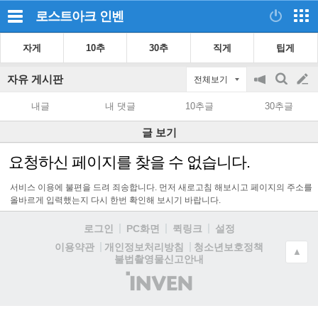
로스트아크
인벤
자게
10추
30추
직게
팁게
자유 게시판
전체보기
공
검
글
지
색
내글
내 댓글
10추글
30추글
on/off
쓰
글 보기
기
요청하신 페이지를 찾을 수 없습니다.
서비스 이용에 불편을 드려 죄송합니다. 먼저 새로고침 해보시고 페이지의 주소를
올바르게 입력했는지 다시 한번 확인해 보시기 바랍니다.
로그인
PC화면
퀵링크
설정
청소년보호정책
이용약관
개인정보처리방침
▲
불법촬영물신고안내
(주)
인
벤