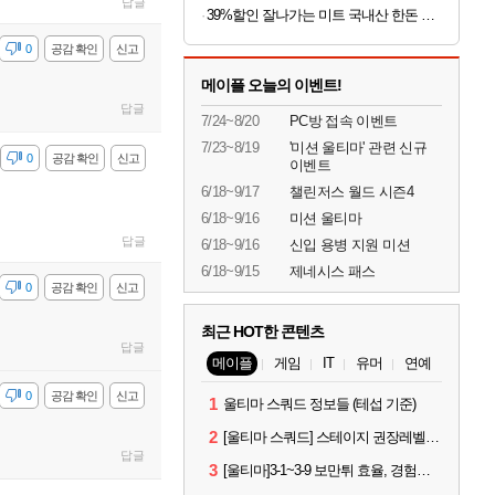
답글
39%할인 잘나가는 미트 국내산 한돈 꽃목살, 500g, 2팩
감
0
공감 확인
신고
메이플 오늘의 이벤트!
답글
7/24~8/20
PC방 접속 이벤트
7/23~8/19
'미션 울티마' 관련 신규
감
0
공감 확인
신고
이벤트
6/18~9/17
챌린저스 월드 시즌4
6/18~9/16
미션 울티마
답글
6/18~9/16
신입 용병 지원 미션
6/18~9/15
제네시스 패스
감
0
공감 확인
신고
최근 HOT한 콘텐츠
답글
메이플
게임
IT
유머
연예
감
0
공감 확인
신고
1
울티마 스쿼드 정보들 (테섭 기준)
2
[울티마 스쿼드] 스테이지 권장레벨, 잠재옵션표, 스킬퍼뎀, 장비 리스트 및 능력치 공유
답글
3
[울티마]3-1~3-9 보만튀 효율, 경험치 공략 및 소소한 컨트롤 팁