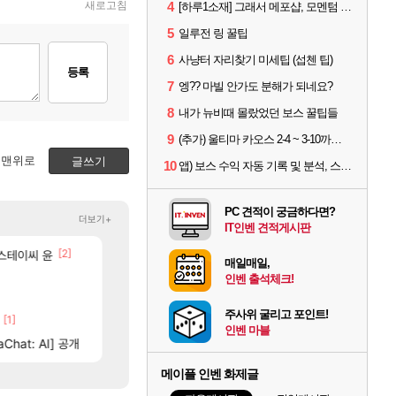
새로고침
4
[하루1소재] 그래서 메포샵, 모멘텀 효율 얼마나 좋음?
5
일루전 링 꿀팁
6
사냥터 자리찾기 미세팁 (섭첸 팁)
등록
7
엥?? 마빌 안가도 분해가 되네요?
8
내가 뉴비때 몰랐었던 보스 꿀팁들
9
(추가) 울티마 카오스 2-4 ~ 3-10까지 공략 스펙 및 팁 공유
맨위로
글쓰기
10
앱) 보스 수익 자동 기록 및 분석, 스케줄러 알림
PC 견적이 궁금하다면?
더보기+
IT인벤 견적게시판
[45]
[2]
[33]
ㅋㅋㅋ
 스테이씨 윤
오늘 갑자기 떡상한 팔찌옵션
섬란 카구라 개발사 신작 [시노비 넥서스] 연내 출시 
로아
섭컬겜
매일매일,
615]
[9]
오 0.1% 뚫었다
넷마블, 신작 서브컬쳐 게임 [펄 인 블루] 티저 사이트 
리니지M
섭컬겜
인벤 출석체크!
[64]
에마삼 6억컷ㅋㅋㅋ
4컷 만화 | 야간 보초는 너무 힘들어
메이플
아주프로
주사위 굴리고 포인트!
[1]
[25]
[
해보십셔ㅁㅊ
[벨가르딘] 나이트메어 클리어 TOP10 알려드립니다.
테스트 때는 로비에 온라인 기능이 있는데
로아
리밋제로
인벤 마블
[74]
[63]
 축하 Ai짤
Chat: AI] 공개
와 ㅁㅊ 컴플뜸ㅋㅋ
챕터별 길찾기/지도 공략 (1 ~ 12장)
메이플
비스트
메이플 인벤 화제글