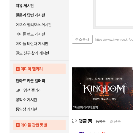
자유 게시판
질문과 답변 게시판
에오스 핼리오스 게시판
메이플 랜드 게시판
주소복사
https://www.inven.co.kr/
메이플 바란다 게시판
길드 친구 찾기 게시판
미디어 갤러리
팬아트 카툰 갤러리
코디 염색 갤러리
공작소 게시판
동영상 게시판
(9)
댓글
등록순
|
최신순
메이플 관련 팟벤