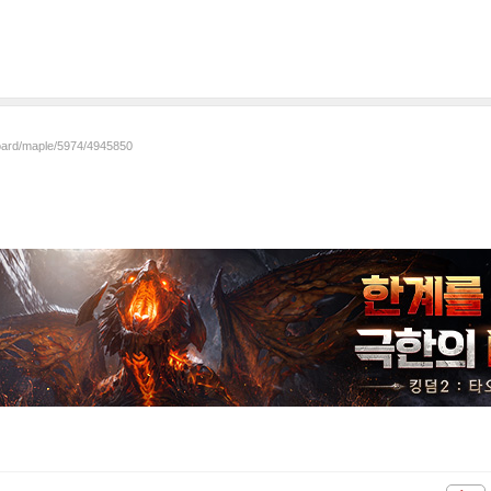
board/maple/5974/4945850