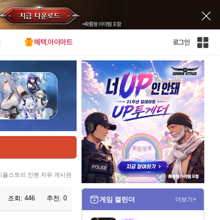
혜택.아이마트
로그인
인
벤
전
체
사
이
트
맵
이플스토리 인벤 자유 게시판
조회:
446
추천:
0
게임 캘린더
더보기+