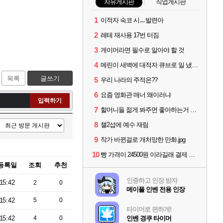
자유게시판
직업게시판
1
이적자 숙코 시ㅡ발련아
2
레테 재사용 17번 터짐
3
게이머라면 필수로 알아야 할 것
4
메린이 새벽에 대적자 큐브로 일 냈읍니다...
목록
글쓰기
5
우리 나라의 주적은??
6
요즘 영화관 매너 왜이러냐
입력하기
7
할머니들 젊게 봐주면 좋아하는거 아니었냐?
8
챌2섭에 예수 재림
9
작가 바뀐걸로 개처망한 만화.jpg
10
빵 가격이 24500원 이라길래 결제 취소하고 나왔다
등록일
조회
추천
인증하고 인장 받자
15:42
2
0
메이플 인벤 전용 인장
15:42
5
0
타이머로 편하게!
15:42
4
0
인벤 경쿠 타이머