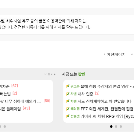
이전페이지
지금 뜨는
팟벤
더보기+
[67]
이션 오픈 트레일러
림차순
ㅇㅂ) 쫀지 채팅창 ㅋㅋㅋㅋㅋㅋㅋㅋ
올해 청룡 수상자의 본업 영상 -
로아
걸그룹
[2]
[2]
[
인버는법
터 공개
메이플 렉걸리는 애들은 참고해라
내차 인증
메이플
차벤
[1]
[59]
[241]
너무 심하네 예의가 없어(?)
 다녀왔습니다.
“ 경기도 사실상 부도. ”
저도 신차계약하고 차 받았습니다
메이플
차벤
[43]
 먹은 플레이임
기습하는 법
와ㅅㅂ 현질 금액 1억이 넘네요..다들 꼭 
FF7 외전 세계관, 완결편에 집결
FCO
해외겜
치노트 (8/5)
[벨가르딘 The FIRST] 운영 후기 + 1~3위 공대
라이자 AI 채팅 RPG 게임 [Ryza
로아
섭컬겜