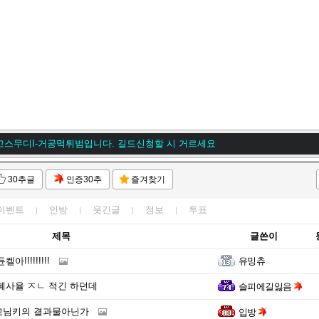
고스무디I-거공먹튀범입니다. 길드신청할 시 거르세요
고스무디I-거공먹튀범입니다. 길드신청할 시 거르세요
토리 인벤에 오신 것을 환영합니다~★
30추글
인증30추
즐겨찾기
고스무디I-거공먹튀범입니다. 길드신청할 시 거르세요
이벤트
인방
웃긴글
정보
투표
제목
글쓴이
아!!!!!!!!!
유밍츄
폐사율 ㅈㄴ 적긴 하던데
슬피에길잃음
꼬님키의 결과물아닌가
입방