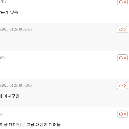
:52)
공감
비공
0
같은게 맞음
(2025-04-29 19:39:45)
공감
비공
0
:08)
공감
비공
0
(2025-04-29 19:40:00)
공감
비공
0
게 아니구만
6)
공감
비공
0
메이플 데미안은 그냥 패턴이 더러움