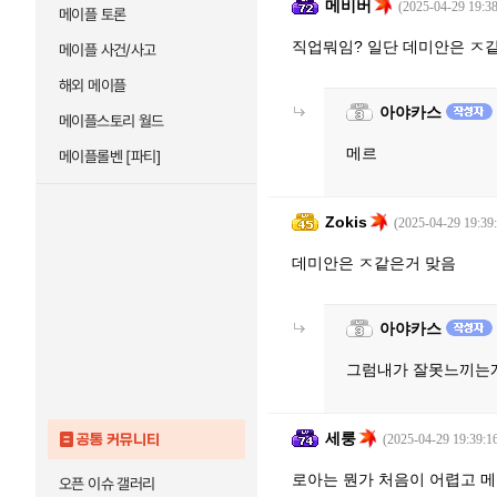
메비버
(2025-04-29 19:38
메이플 토론
직업뭐임? 일단 데미안은 ㅈ
메이플 사건/사고
해외 메이플
아야카스
메이플스토리 월드
메르
메이플롤벤 [파티]
Zokis
(2025-04-29 19:39
데미안은 ㅈ같은거 맞음
아야카스
그럼내가 잘못느끼는
세룽
공통 커뮤니티
(2025-04-29 19:39:1
로아는 뭔가 처음이 어렵고 
오픈 이슈 갤러리