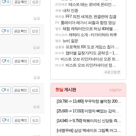
감
0
공감 확인
신고
테스트 때는 로비에 온라인 기능이 있는데
리밋제로
내차 인증
차벤
FF7 외전 세계관, 완결편에 집결
해외겜
답글
툼레이더 레가시 퍼즐과 함정 영상
PV
체험 캐릭터만으로 허상 40레벨 하이와티아 5분 컷!｜에이메스·린네·모니에 명함
명조
감
0
공감 확인
신고
캐릭터 소개 - 카가미하라 하루
아스오라
뉴비 질문
명조
프로젝트 RX 도쿄 게임쇼 참가 결정
섭컬겜
답글
챕터별 길찾기/지도 공략 (1 ~ 12장)
비스트
비스트 오브 리인카네이션 오픈 트레일러
PV
감
0
공감 확인
신고
비스트 오브 리인카네이션 정보/공략글 모음
비스트
새로고침
답글
핫딜
게시판
더보기+
감
0
공감 확인
신고
[19,790 -> 13,480] 무무막창 불막창 200g x 4개
답글
[25,600 -> 17,010] 이영자 뼈없는 감자탕 900g x 2개
[14,940 -> 9,750] 떡볶이의신 신당동 즉석쫄볶이 397g x 3개
감
0
공감 확인
신고
[네맴무배] 삼성 맥세이프 그립톡 마그넷 링 홀더 스마트톡 스탠드 (꽃 전통 문양)