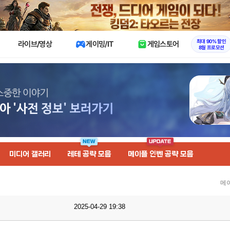
X
최대 90% 할인
라이브/영상
게이밍/IT
게임스토어
8월 프로모션
미디어 갤러리
레테 공략 모음
메이플 인벤 공략 모음
메
2025-04-29 19:38