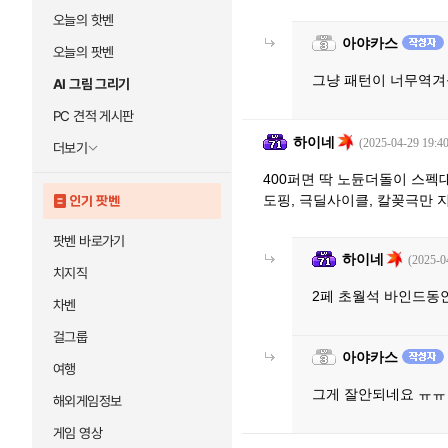
오늘의 핫벤
아야카스
오늘의 팟벤
그냥 패턴이 너무역겨
AI 그림 그리기
PC 견적 게시판
하이네
(2025-04-29 19:40
더보기
400퍼면 딱 노듄더돌이 스펙
도핑, 극딜사이클, 칼꽂극만 
인기 팟벤
팟벤 바로가기
하이네
(2025-0
치지직
2페 초월석 바인드동
차벤
걸그룹
아야카스
여행
그게 잘안되네요 ㅠㅠ
해외게임정보
게임 영상