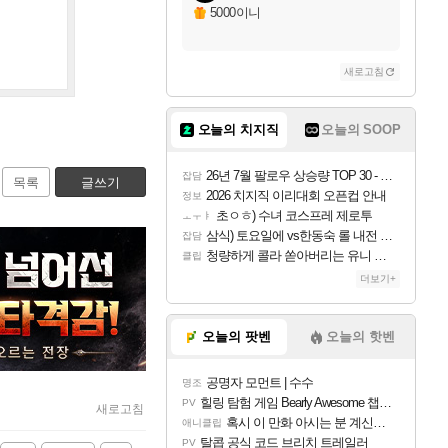
5000이니
새로고침
오늘의 치지직
오늘의 SOOP
26년 7월 팔로우 상승량 TOP 30 - 월간 치지직
잡담
목록
글쓰기
2026 치지직 이리대회 오픈컵 안내
정보
초ㅇㅎ) 수녀 코스프레 제로투
ㅗㅜㅑ
삼식) 토요일에 vs한동숙 롤 내전 예정
잡담
청량하게 콜라 쏟아버리는 유니 ㅋㅋㅋ
클립
더보기+
오늘의 팟벤
오늘의 핫벤
공명자 모먼트 | 수수
명조
힐링 탐험 게임 Bearly Awesome 챕터 1 트레일러
PV
새로고침
혹시 이 만화 아시는 분 계신가요
애니클립
탈콥 공식 코드 브리치 트레일러
PV