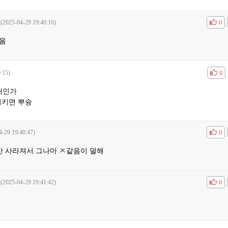
(2025-04-29 19:40:16)
공감
비공
0
움
:15)
공감
비공
0
대인가
지키면 뿌슝
4-29 19:40:47)
공감
비공
0
안 사라져서 그나마 ㅈ같음이 덜해
(2025-04-29 19:41:42)
공감
비공
0