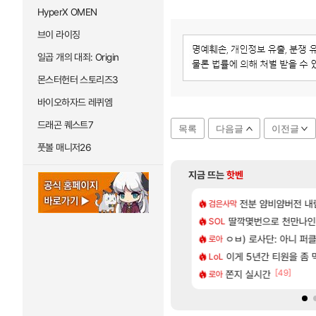
HyperX OMEN
브이 라이징
일곱 개의 대죄: Origin
몬스터헌터 스토리즈3
바이오하자드 레퀴엠
드래곤 퀘스트7
목록
다음글
이전글
풋볼 매니저26
지금 뜨는
핫벤
[33]
기 떡상한 팔찌옵션
카구라 개발사 신작 [시노비 넥서스] 연내 출시 예정
비스트 오브 리인카네
전분 얌비얌버전 내
검은사막
PV
[9]
.1% 뚫었다
, 신작 서브컬쳐 게임 [펄 인 블루] 티저 사이트 오픈
딸깍몇번으로 천만나
「에린」 컨셉 포스
SOL
아스오라
[64]
 6억컷ㅋㅋㅋ
컷 만화 | 야간 보초는 너무 힘들어
ㅇㅂ) 로사단: 아니 퍼클팟 
7년만에 가족여행을
로아
여행
[37]
 나이트메어 클리어 TOP10 알려드립니다.
스트 때는 로비에 온라인 기능이 있는데
이게 5년간 티원을 좀
쿠를 먼저 보내서 
LoL
비스트
[63]
[49]
 컴플뜸ㅋㅋ
 길찾기/지도 공략 (1 ~ 12장)
쫀지 실시간
리싱크드 1.06 패
로아
리싱크드