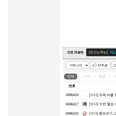
[먼고는제논]
I망
[먼고는제논]
I망
인벤 전광판
메이플스
10추글
[먼고는제논]
I망
전체
수다
테섭
번호
6996418
[수다]
어예 띠빨 듄켈
[수다]
이번 챌섭 
6996417
[수다]
몸보조가 
6996416