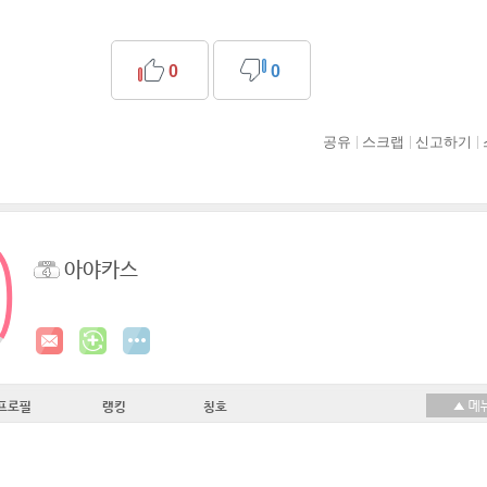
0
0
공유
스크랩
신고하기
아야카스
프로필
랭킹
칭호