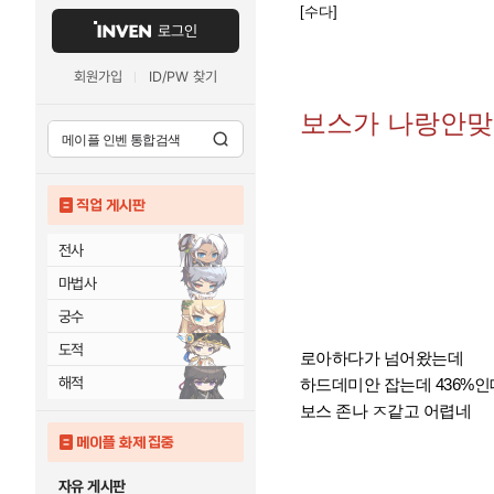
[수다]
로그인
회원가입
ID/PW 찾기
보스가 나랑안맞
직업 게시판
전사
마법사
궁수
도적
로아하다가 넘어왔는데
해적
하드데미안 잡는데 436%인
보스 존나 ㅈ같고 어렵네
메이플 화제 집중
자유 게시판