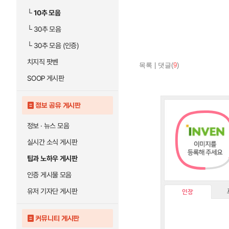
└
10추 모음
└
30추 모음
└
30추 모음 (인증)
치지직 팟벤
목록
|
댓글(
9
)
SOOP 게시판
정보 공유 게시판
정보 · 뉴스 모음
실시간 소식 게시판
팁과 노하우 게시판
인증 게시물 모음
유저 기자단 게시판
인장
커뮤니티 게시판