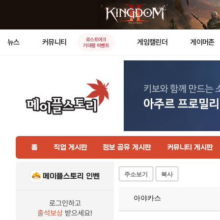
로스트아크
뉴스
커뮤니티
게임캘린더
게이머존
기대평 이벤트
홈
직업 게시판
정보 공유 게시판
커뮤니티 게시판
주소보기
복사
메이플스토리 인벤
아야카스
로그인하고
출석보상
받으세요!