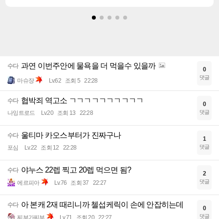
과연 이번주안에 물욕을 더 먹을수 있을까
수다
0
댓글
마슈쟝
Lv.62
조회 5
22:28
협박죄 역고소 ㄱㄱㄱㄱㄱㄱㄱㄱㄱㄱ
수다
0
댓글
나잉트로드
Lv.20
조회 13
22:28
울티마 카오스부터가 진짜구나
수다
1
댓글
포심
Lv.22
조회 12
22:28
야누스 22렙 찍고 20렙 먹으면 됨?
수다
2
댓글
에르피아
Lv.76
조회 37
22:27
아 본캐 2재 때리니까 첼섭케릭이 손에 안잡히는데
수다
0
댓글
찌부가찌부
Lv.71
조회 20
22:27