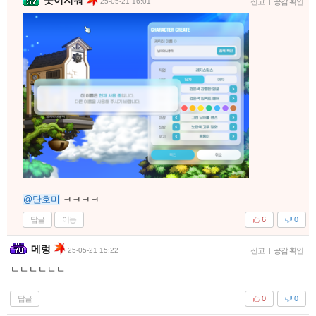
25-05-21 16:01
신고
|
공감 확인
@단호미
ㅋㅋㅋㅋ
답글
이동
6
0
메렁
25-05-21 15:22
신고
|
공감 확인
ㄷㄷㄷㄷㄷㄷ
답글
0
0