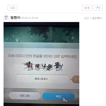
답글
0
0
띵한이
25-05-21 22:43
신고
|
공감 확인