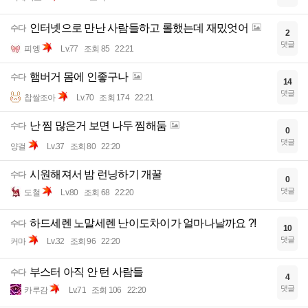
인터넷으로 만난 사람들하고 롤했는데 재밌엇어
수다
2
댓글
피엥
Lv.77
조회 85
22:21
햄버거 몸에 인좋구나
수다
14
댓글
찹쌀조아
Lv.70
조회 174
22:21
난 찜 많은거 보면 나두 찜해둠
수다
0
댓글
양걸
Lv.37
조회 80
22:20
시원해져서 밤 런닝하기 개꿀
수다
0
댓글
도철
Lv.80
조회 68
22:20
하드세렌 노말세렌 난이도차이가 얼마나날까요 ?!
수다
10
댓글
커마
Lv.32
조회 96
22:20
부스터 아직 안 턴 사람들
수다
4
댓글
카루감
Lv.71
조회 106
22:20