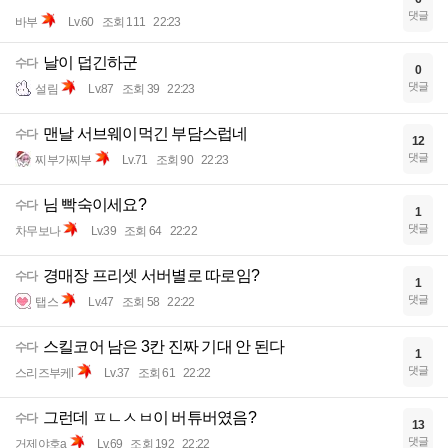
댓글
바부
Lv.60
조회 111
22:23
날이 덥긴하군
수다
0
댓글
설림
Lv.87
조회 39
22:23
맨날 서브웨이먹긴 부담스럽네
수다
12
댓글
찌부가찌부
Lv.71
조회 90
22:23
님 빡숙이세요?
수다
1
댓글
차무보나
Lv.39
조회 64
22:22
경매장 프리셋 서버별로 따로임?
수다
1
댓글
탭스
Lv.47
조회 58
22:22
스킬코어 남은 3칸 진짜 기대 안 된다
수다
1
댓글
스리즈부케l
Lv.37
조회 61
22:22
그런데 ㅍㄴㅅㅂ이 버튜버였음?
수다
13
댓글
거제야호a
Lv.69
조회 192
22:22