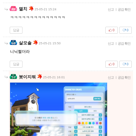
멸치
25-05-21 15:24
신고
|
공감 확인
ㅋㅋㅋㅋㅋㅋㅋㅋㅋㅋㅋㅋㅋㅋ
답글
0
0
살모솔
25-05-21 15:50
신고
|
공감 확인
니닉쩔더라
답글
0
0
봇이지뭐
25-05-21 16:01
신고
|
공감 확인