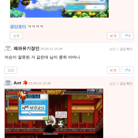
@단호미
ㅋㅋㅋㅋ
답글
6
0
패파유기장인
25-05-21 15:36
신고
|
공감 확인
어순이 잘못된 거 같은데 님이 콩쥐 어머니
답글
0
0
Arrt
25-05-21 15:46
신고
|
공감 확인