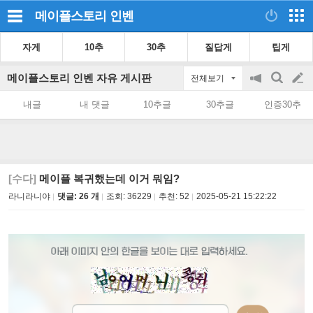
메이플스토리
인벤
자게
10추
30추
질답게
팁게
메이플스토리 인벤 자유 게시판
전체보기
공
검
글
지
색
내글
내 댓글
10추글
30추글
인증30추
on/off
쓰
기
[수다]
메이플 복귀했는데 이거 뭐임?
라니라니야
댓글: 26 개
조회:
36229
추천:
52
2025-05-21 15:22:22