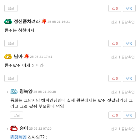
답글
0
0
정신좀차려라
25-05-21 16:21
신고
|
공감 확인
콩쥐는 칭찬이지
답글
0
0
님아
25-05-21 17:41
신고
|
공감 확인
콩쥐팥쥐 어케 되더라
답글
0
0
청녹양
25-05-21 20:38
신고
|
공감 확인
동화는 그냥저냥 해피엔딩인데 실제 원본에서는 팥쥐 젓갈담가짐 그
리고 그걸 팥쥐 부모한테 먹임
답글
0
0
숭이
25-05-22 07:20
신고
|
공감 확인
@청녹양
진짜임??;;