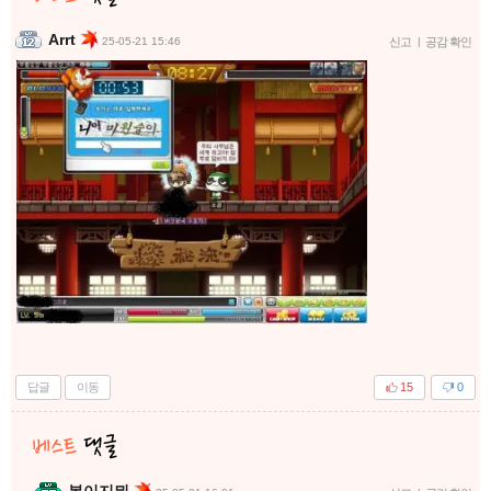
Arrt
25-05-21 15:46
신고
|
공감 확인
답글
이동
15
0
봇이지뭐