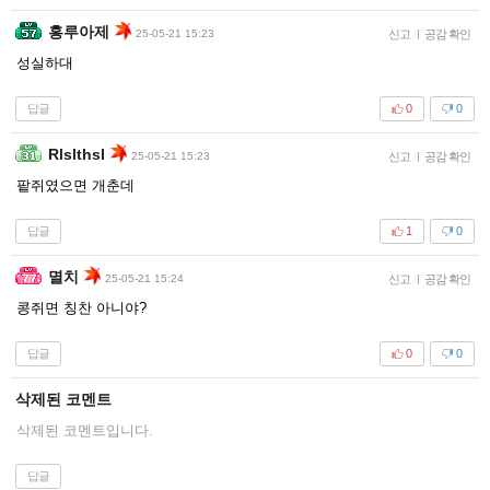
홍루아제
25-05-21 15:23
신고
|
공감 확인
성실하대
답글
0
0
Rlslthsl
25-05-21 15:23
신고
|
공감 확인
팥쥐였으면 개춘데
답글
1
0
멸치
25-05-21 15:24
신고
|
공감 확인
콩쥐면 칭찬 아니야?
답글
0
0
삭제된 코멘트
삭제된 코멘트입니다.
답글