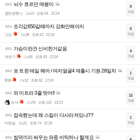
뇌수 흐르던 메붕이
수다
0
댓글
캡틴망햇나
Lv.10
조회 54
22:24
조각값650갈떄까지 강화안해야지
수다
0
댓글
고딩
Lv.38
조회 42
22:24
가슴이란건 신비한거같음
수다
4
댓글
게샛기
Lv.26
조회 93
22:24
숏 트윈 테일 헤어 / 여자얼굴4 재출시 기원 28일차
수다
1
댓글
Ill1lll
Lv.12
조회 62
22:24
와 미트라 3줄 떳어!!
수다
12
댓글
유저
Lv.79
조회 115
22:23
접속했는데 왜 스킬이 다사라져있냐??
수다
1
댓글
비영설
Lv.21
조회 74
22:23
씹덕끼리 싸우는 와중 비틱하나 할게요
수다
6