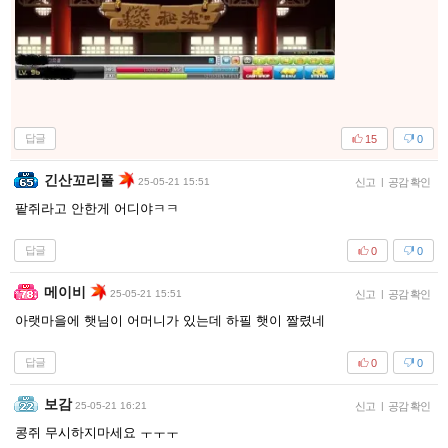
답글
15
0
긴산꼬리풀
25-05-21 15:51
신고
|
공감 확인
팥쥐라고 안한게 어디야ㅋㅋ
답글
0
0
메이비
25-05-21 15:51
신고
|
공감 확인
아랫마을에 햇님이 어머니가 있는데 하필 햇이 짤렸네
답글
0
0
보감
25-05-21 16:21
신고
|
공감 확인
콩쥐 무시하지마세요 ㅜㅜㅜ