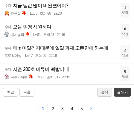
지금 템값 많이 비싼편이지?
수다
1
댓글
연구실
Lv.65
조회 86
22:20
오늘 엄청 시원하다
수다
0
댓글
내셔남작
Lv.81
조회 63
22:19
메m 마일리지때문에 일일 과제 오랜만에 하는데
수다
2
댓글
도도리아상
Lv.47
조회 96
22:19
시즌 200호 버튜버 떡밥이네
수다
6
댓글
찌부가찌부
Lv.71
조회 136
22:19
최근
다음
검색
글쓰기
1
2
3
4
5