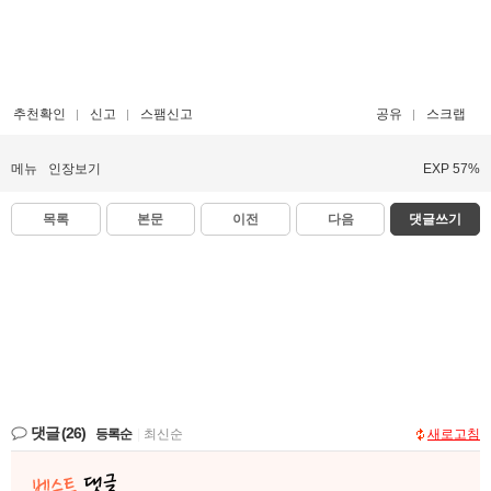
추천확인
신고
스팸신고
공유
스크랩
메뉴
인장보기
EXP 57%
목록
본문
이전
다음
댓글쓰기
댓글
(26)
등록순
|
최신순
새로고침