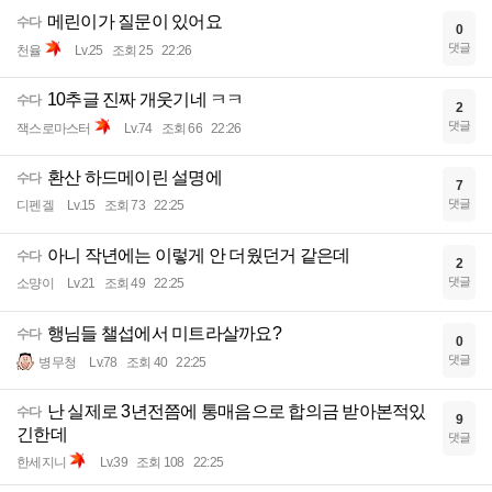
메린이가 질문이 있어요
수다
0
댓글
천율
Lv.25
조회 25
22:26
10추글 진짜 개웃기네 ㅋㅋ
수다
2
댓글
잭스로마스터
Lv.74
조회 66
22:26
환산 하드메이린 설명에
수다
7
댓글
디펜겔
Lv.15
조회 73
22:25
아니 작년에는 이렇게 안 더웠던거 같은데
수다
2
댓글
소먕이
Lv.21
조회 49
22:25
행님들 챌섭에서 미트라살까요?
수다
0
댓글
병무청
Lv.78
조회 40
22:25
난 실제로 3년전쯤에 통매음으로 합의금 받아본적있
수다
9
긴한데
댓글
한세지니
Lv.39
조회 108
22:25