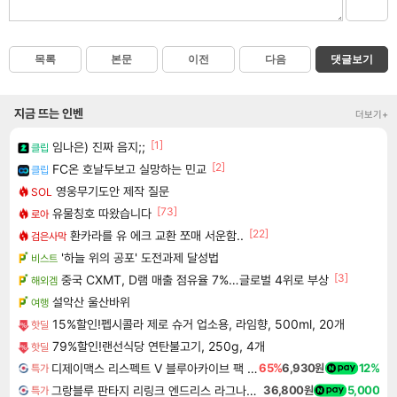
목록
본문
이전
다음
댓글보기
지금 뜨는 인벤
더보기+
[1]
임나은) 진짜 음지;;
클립
[2]
FC온 호날두보고 실망하는 민교
클립
영웅무기도안 제작 질문
SOL
[73]
유물칭호 따왔습니다
로아
[22]
환카라를 유 에크 교환 쪼매 서운함..
검은사막
'하늘 위의 공포' 도전과제 달성법
비스트
[3]
중국 CXMT, D램 매출 점유율 7%…글로벌 4위로 부상
해외겜
설악산 울산바위
여행
15%할인!펩시콜라 제로 슈거 업소용, 라임향, 500ml, 20개
핫딜
79%할인!랜선식당 연탄불고기, 250g, 4개
핫딜
디제이맥스 리스펙트 V 블루아카이브 팩 DJMAX RESPECT V Blue Archive Pack DLC
65%
6,930원
12%
특가
그랑블루 판타지 리링크 엔드리스 라그나로크 업그레이드 킷 Granblue Fantasy Relink Endless Ragnarok Upgrade Kit DLC
36,800원
5,000
특가