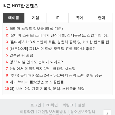
최근 HOT한 콘텐츠
메이플
게임
IT
유머
연예
1
울티마 스쿼드 정보들 (테섭 기준)
2
[울티마 스쿼드] 스테이지 권장레벨, 잠재옵션표, 스킬퍼뎀, 장비 리스트 및 능력치 공유
3
[울티마]3-1~3-9 보만튀 효율, 경험치 공략 및 소소한 컨트롤 팁
4
[하루1소재] 그래서 메포샵, 모멘텀 효율 얼마나 좋음?
5
일루전 링 꿀팁
6
엥?? 마빌 안가도 분해가 되네요?
7
뉴비에서 메잘알까지 1편 - 쿨타임 시스템
8
(추가) 울티마 카오스 2-4 ~ 3-10까지 공략 스펙 및 팁 공유
9
내가 뉴비때 몰랐었던 보스 꿀팁들
10
앱) 보스 수익 자동 기록 및 분석, 스케줄러 알림
로그인
PC화면
퀵링크
설정
청소년보호정책
이용약관
개인정보처리방침
▲