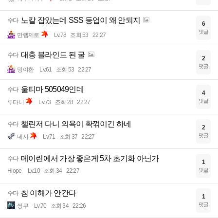
노칼 잡았는데 SSS 등업이 왜 안되지
수다
6
댓글
만렙제로
Lv.78
조회 53
22:27
대충 블라인드 된 굴
수다
2
댓글
밍야한
Lv.61
조회 53
22:27
울티마 505049인데
수다
4
댓글
루다니
Lv.73
조회 28
22:27
챌린저 다니 의욕이 확꺾이긴 하네
수다
2
댓글
네시
Lv.71
조회 37
22:27
메이린에서 가장 좋은게 5차 초기화 아닌가
수다
1
댓글
Hiope
Lv.10
조회 34
22:27
참 이해가 안간다
수다
1
댓글
씽쿠
Lv.70
조회 34
22:26