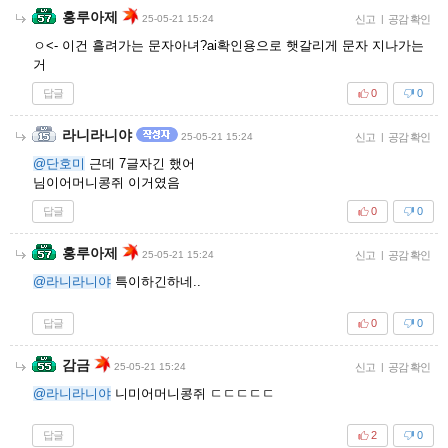
홍루아제
25-05-21 15:24
신고
|
공감 확인
ㅇ<- 이건 흘려가는 문자아녀?ai확인용으로 햇갈리게 문자 지나가는
거
답글
0
0
라니라니야
25-05-21 15:24
신고
|
공감 확인
@단호미
근데 7글자긴 했어
님이어머니콩쥐 이거였음
답글
0
0
홍루아제
25-05-21 15:24
신고
|
공감 확인
@라니라니야
특이하긴하네..
답글
0
0
감금
25-05-21 15:24
신고
|
공감 확인
@라니라니야
니미어머니콩쥐 ㄷㄷㄷㄷㄷ
답글
2
0