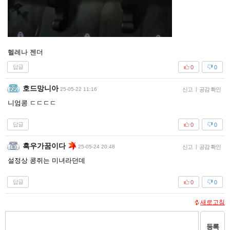
헬레나 젠더
답글
0
0
호드망니아
25-05-22 11:16
신고
|
공감 확인
니엄콩 ㄷㄷㄷㄷ
답글
0
0
흑우가꿈이다
25-05-24 20:48
신고
|
공감 확인
설정상 콩쥐는 미녀라던데
답글
0
0
새로고침
등록