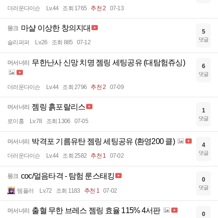
더러운다이슨
Lv.44
조회 1765
추천 2
07-13
마샬 이상한 창의지대
몽크
5
댓글
슬리퍼퍼
Lv.26
조회 885
07-12
무한난사 신망 치명 젬링 세팅공유 (대탐험쥬싱)
머서너리
6
댓글
더러운다이슨
Lv.44
조회 2796
추천 2
07-09
젬링 흙포랄리스
머서너리
1
댓글
로이홍
Lv.78
조회 1306
07-05
박격포 기름유탄 젬링 세팅공유 (환영200 클)
머서너리
4
댓글
더러운다이슨
Lv.44
조회 2582
추천 1
07-02
coc/얼음타격 - 탐험 룬스태킹
몽크
0
댓글
템플러
Lv.72
조회 1183
추천 1
07-02
출혈 무한 브레스 젬링 효율 115% 4서판
머서너리
0