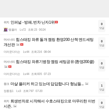
인퍼널 - 방패, 번차 닌자1위
위치
0
댓글
템플러
Lv.72
조회 23
00:24
힘스태킹 와류 돌개 젬링 환영200 산책 엔드세팅
머서너리
0
개선판
댓글
더러운다이슨
Lv.44
조회 216
08-04
힘스태킹 와류기병창 젬링 세팅공유 (환영200클)
머서너리
0
댓글
더러운다이슨
Lv.44
조회 835
07-23
마샬 플리커 하고 있는데 답답합니다 형님들...
몽크
1
댓글
정릉동1
Lv.3
조회 797
07-20
회생번차로 시작해서 수호스태킹으로 마무리한 이번
위치
0
시즌.
댓글