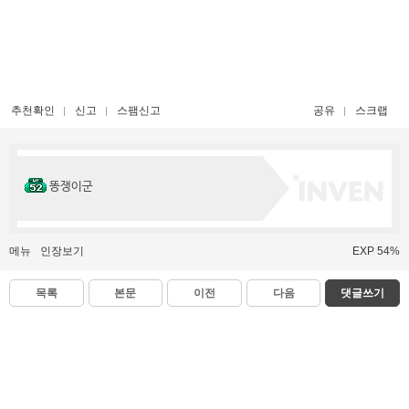
추천확인
신고
스팸신고
공유
스크랩
똥쟁이군
메뉴
인장보기
EXP 54%
목록
본문
이전
다음
댓글쓰기