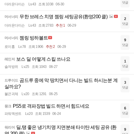
댓글
더러운다이슨
Lv.43
조회 1038
06-30
무한 브레스 치명 젬링 세팅공유(환영200 클)
머서너리
2
댓글
더러운다이슨
Lv.43
조회 2783
추천 1
06-29
젬링 빙하볼트
머서너리
9
댓글
로이홍
Lv.78
조회 1906
추천 2
06-29
보스 딜 어떻게 스킬 쓰나요
레인저
1
댓글
솔져방위
Lv.25
조회 1043
06-27
곰드루 중에 막 땅치면서 다니는 빌드 하시는분 계
드루이드
3
실까요?
댓글
불끈괴체
Lv.20
조회 1291
06-25
PS5로 격파장법 빌드 하면서 힘드네요
몽크
6
댓글
파워엑센트
Lv.20
조회 1539
06-24
딜,탱 좋은 냉기치명 지면분쇄 타이탄 세팅 공유 (환
워리어
9
영 200 클)