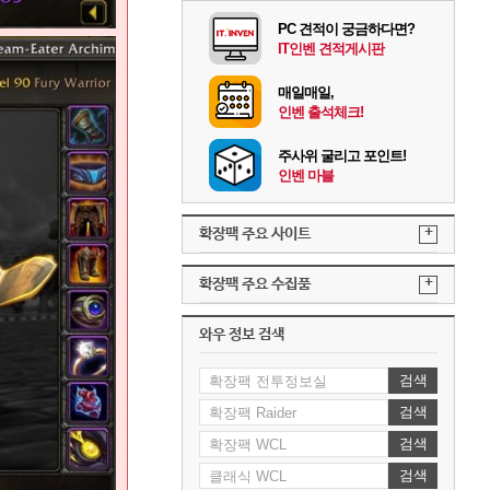
PC 견적이 궁금하다면?
IT인벤 견적게시판
매일매일,
인벤 출석체크!
주사위 굴리고 포인트!
인벤 마블
+
확장팩 주요 사이트
+
확장팩 주요 수집품
와우 정보 검색
검색
검색
검색
검색