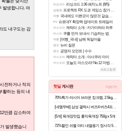
이 확률은 낮지만
리싱크드 1.06 패치노트 (8/5)
리싱크드
 발생합니다. 여
프로젝트 RX 도쿄 게임쇼 참가 결정
섭컬겜
국내에도 이쁜곳이 많은것 같습니다
여행
슈로대Y 확장팩 업데이트 트레일러
PV
캐릭터 소개 - 카가미하라 하루
아스오라
더라도 내구도는 감
쿠를 먼저 보내서 기습하는 법
비스트
[여행_국내] 남해 독일마을
여행
뉴비 질문
명조
공명자 모먼트 | 수수
명조
캐릭터 소개 - 아사쿠라 마이
아스오라
오늘도 아스오라! No.12 마법사 클랜: 신주쿠구
아스오라
새로고침
을 시전하거나 적의
핫딜
게시판
더보기+
부활하는 등의 내
70%특가 러시아 브라운 킹크랩, 2.5kg, 1박스
[네맴무배] 삼성 갤럭시 버즈4 버즈4프로 케이스 패브릭 커버
 12만큼 감소하여
[5개] 육개장맛집 홍익육개장 750g x 5개
72%할인 쉬젤 아티 내열용기 정사각 5종 세트, 320ml 3개 + 520ml 2개, 1세트
비가 발생
했습니