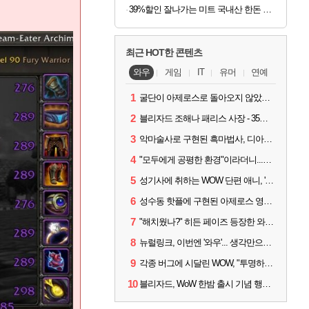
39%할인 잘나가는 미트 국내산 한돈 꽃목살, 500g, 2팩
최근 HOT한 콘텐츠
와우
게임
IT
유머
연예
1
굴단이 아제로스로 돌아오지 않았다면? 와우 클래식+ 주목
2
블리자드 조해나 패리스 사장 - 35년 역사, 그리고 비전
3
악마술사로 구현된 흑마법사, 디아4 x 와우 콜라보 살펴보기
4
"모두에게 공평한 환경"이라더니...여전히 살아있는 애드온
5
성기사에 취하는 WOW 단편 애니, '신성한 모든 것'
6
성수동 핫플에 구현된 아제로스 영웅들의 안식처, WoW 홈스윗홈
7
"해치웠나?" 히든 페이즈 등장한 와우 '한밤', 세계 최초 킬은 '팀 리퀴드'
8
뉴럴링크, 이번엔 '와우'... 생각만으로 게임하는 시대 성큼
9
각종 버그에 시달린 WOW, "투명하고 신속한 소통과 대응 약속"
10
블리자드, WoW 한밤 출시 기념 행사 '홈스윗홈' 28일 개최