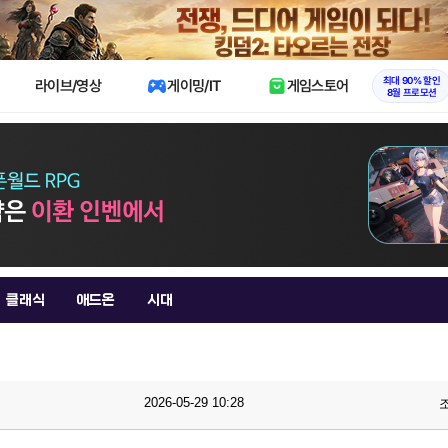
X
최대 90% 할인
라이브/영상
게이밍/IT
게임스토어
8월 프로모션
클래식
애드온
시대
2026-05-29 10:28