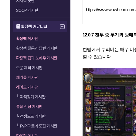
치지직 팟벤
https://www.wowhead.com/n
SOOP 게시판
확장팩 커뮤니티
12.0.7 전투 중 무기와 
확장팩 게시판
확장팩 질문과 답변 게시판
한밤에서 수리비는 매우 비쌉
낄 수 있습니다.
확장팩 팁과 노하우 게시판
주문 제작 게시판
쐐기돌 게시판
레이드 게시판
└
파티찾기 게시판
통합 전장 게시판
└
전쟁모드 게시판
└
PvP 파트너 모집 게시판
하우징 게시판