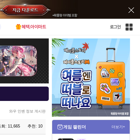
혜택.아이마트
로그인
인
벤
전
체
사
이
트
맵
와우 인벤 정보 게시판
조회:
11,665
추천:
10
게임 캘린더
더보기+