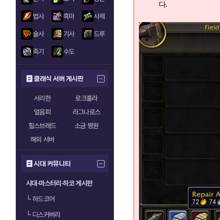
다.
법사
흑마
사제
술사
기사
드루
죽기
수도
클래식 서버 게시판
서리한
로크홀라
얼음피
라그나로스
힐스브래드
소금 평원
해외 서버
시대 커뮤니티
시대·마스터리·하코 게시판
└
하드코어
└
디스커버리