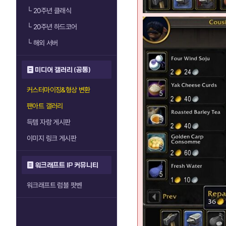
└
20주년 클래식
└
20주년 하드코어
└
해외 서버
미디어 갤러리 (공통)
커스터마이징&형상 변환
팬아트 갤러리
득템 자랑 게시판
이미지 링크 게시판
워크래프트 IP 커뮤니티
워크래프트 럼블 팟벤