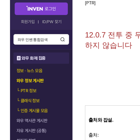
[PTR]
로그인
회원가입
ID/PW 찾기
12.0.7 전투 
하지 않습니다
와우 화제 집중
정보 · 뉴스 모음
와우 정보 게시판
└
PTR 정보
└
클래식 정보
└
인증 게시물 모음
출처와 잡설.
와우 역사관 게시판
자유 게시판 (공통)
출처: