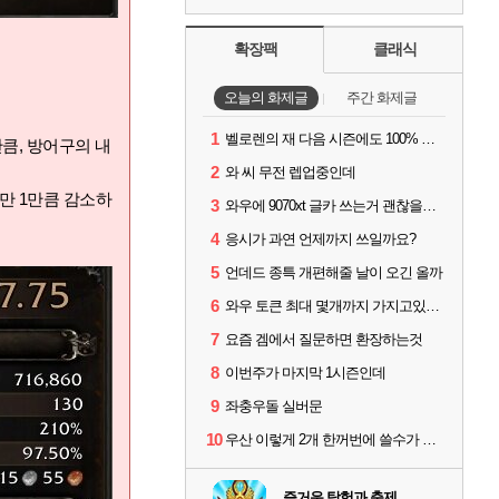
확장팩
클래식
오늘의 화제글
주간 화제글
1
벨로렌의 재 다음 시즌에도 100% 드랍이죠??
큼, 방어구의 내
2
와 씨 무전 렙업중인데
도만 1만큼 감소하
3
와우에 9070xt 글카 쓰는거 괜찮을까요?
4
응시가 과연 언제까지 쓰일까요?
5
언데드 종특 개편해줄 날이 오긴 올까
6
와우 토큰 최대 몇개까지 가지고있을수있나요?
7
요즘 겜에서 질문하면 환장하는것
8
이번주가 마지막 1시즌인데
9
좌충우돌 실버문
10
우산 이렇게 2개 한꺼번에 쓸수가 있네요
즐거운 탐험과 축제