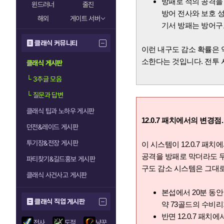
방패로 적의 공격을
윈드러너
줄진
방어 전사와 보호 
해외
게이트 서버
기서 방패는 방어구
클래식 커뮤니티
이런 내구도 감소 확률은 
소한다는 것입니다. 전투 
클래식 게시판
└
3추글 모음
└
질문과 답변
클래식 팁과 노하우 게시판
12.0.7 패치에서의 변경점
던전&레이드 게시판
투기장&전장 게시판
이 시스템이 12.0.7 패
공격을 방패로 막더라도 
파티찾기&길드홍보 게시판
구도 감소 시스템은 그대
클래식 사건사고 게시판
본섭에서 20분 동안
클래식 직업 게시판
약 73골드의 수비리
반면 12.0.7 패
전사
도적
냥꾼