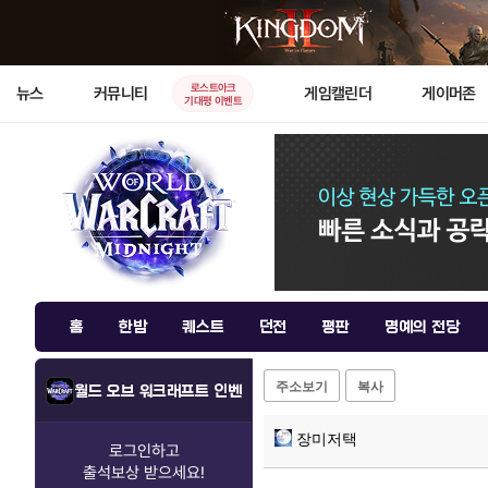
로스트아크
뉴스
커뮤니티
게임캘린더
게이머존
기대평 이벤트
홈
한밤
퀘스트
던전
평판
명예의 전당
주소보기
복사
월드 오브 워크래프트 인벤
장미저택
로그인하고
출석보상
받으세요!