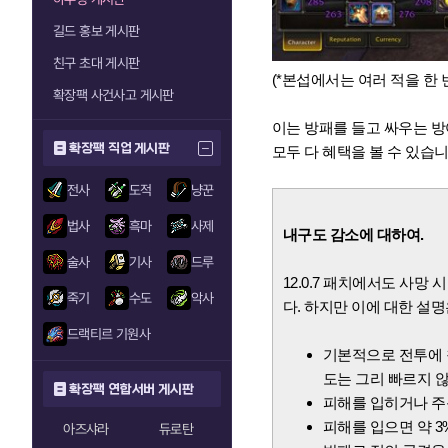
길드 홍보 게시판
친구 초대 게시판
(*본섭에서는 여러 적을 한
확장팩 사건사고 게시판
이는 방패를 들고 싸우는 방
확장팩 직업 게시판
모두 다 혜택을 볼 수 있습니
전사
도적
냥꾼
법사
흑마
사제
내구도 감소에 대하여.
술사
기사
드루
12.0.7 패치에서도 사
죽기
수도
악사
다. 하지만 이에 대한 설
드랙티르 기원사
기본적으로 전투에 
도는 그리 빠르지 않
확장팩 연합서버 게시판
피해를 입히거나 주문
피해를 입으면
약 3
아즈샤라
듀로탄