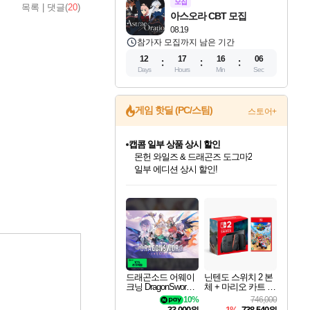
모집
목록
|
댓글(
20
)
아스오라 CBT 모집
08.19
참가자 모집까지 남은 기간
12
17
16
05
Days
Hours
Min
Sec
게임 핫딜 (PC/스팀)
스토어+
캡콤 일부 상품 상시 할인
몬헌 와일즈 & 드래곤즈 도그마2
일부 에디션 상시 할인!
인벤게임즈 8월 특별 할인!
드래곤소드: 어웨이크닝 입점!
문명 7 특별 할인!
귀무자: 검의 길 예약 판매 중!
비스트 오브 리인카네이션 정식 출시!
커세어 코브 출시 기념 할인!
더 렐릭 퍼스트 가디언 정식 출시
베데스다 40주년 기념 할인 중!
마블 투혼 파이팅 소울즈 예약 판매 중!
캡콤 프렌차이즈 할인 진행 중!
스타워즈 은하계 레이서
로블록스 기프트 카드 공식 입점
인기 퍼블리셔 모음!
스팀으로 만나는 드래곤소드!
조선&고려 DLC 출시 예정
10% 할인과
게임프릭 신작 IP
해적'섬'을 발전시키자!
설화x하드코어 액션!
베데스다의 명작들을
마블 히어로 총 출동&화려한 격투!
몬헌, 바하 등 인기 IP를
인벤게임즈에서 10% 추가 적립
Robux를 가장 안전하고
최대 90% 할인가를 만나보세요!
네이버혜택과 함께 만나보세요!
50%할인&추가 적립까지!
이니&베니 혜택까지!
네이버 혜택가와 함께 예약하세요!
할인&네이버혜택으로 만나보세요!
네이버페이 혜택과 만나보세요!
40주년 프로모션으로 만나보세요!
네이버 포인트 혜택까지!
할인가에 만나보세요!
혜택으로 예약 판매 중
편안하게 충전하세요
드래곤소드 어웨이
닌텐도 스위치 2 본
크닝 DragonSword A
체 + 마리오 카트 월
wakening
드
10%
746,000