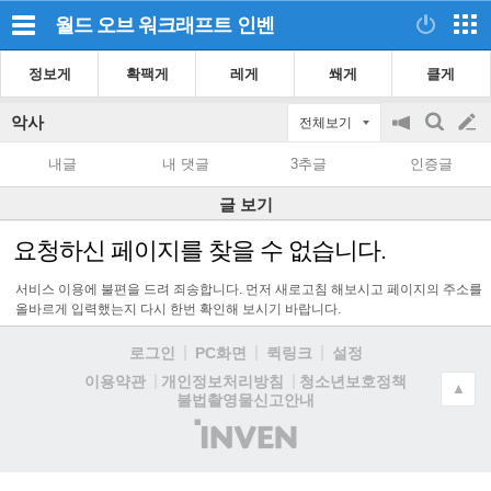
월드 오브 워크래프트
인벤
정보게
확팩게
레게
쐐게
클게
악사
전체보기
공
검
글
지
색
내글
내 댓글
3추글
인증글
on/off
쓰
글 보기
기
요청하신 페이지를 찾을 수 없습니다.
서비스 이용에 불편을 드려 죄송합니다. 먼저 새로고침 해보시고 페이지의 주소를
올바르게 입력했는지 다시 한번 확인해 보시기 바랍니다.
로그인
PC화면
퀵링크
설정
청소년보호정책
이용약관
개인정보처리방침
▲
불법촬영물신고안내
(주)
인
벤