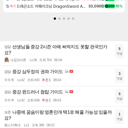
드래곤소드 어웨이크닝 DragonSword Awakening
33,000원
10%
특가
선생님들 증강 2시즌 아예 써먹지도 못할 판국인가
잡담
5
요?
댓글
내꿈은바론
Lv.36
조회 784
08-04
증강 삼두정의 권좌 가이드
잡담
3
댓글
두두투
Lv.42
조회 400
추천 1
08-04
증강 윈드러너 첨탑 가이드
잡담
5
댓글
두두투
Lv.42
조회 699
추천 1
08-03
나중에 꿈숨이랑 영혼만개 택1로 해줄 가능성 있을까
보존
1
요?
댓글
햄스터확대
Lv.1
조회 389
08-02