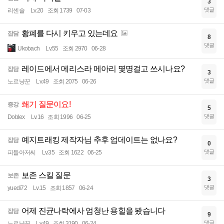
3
댓글
리센슐
Lv.20
조회 1739
07-03
황폐를 다시 키우고 있는데요
잡담
8
댓글
Ukobach
Lv.55
조회 2970
06-28
레이드에서 메리스라 메아리 몇명걸고 쓰시나요?
잡담
3
댓글
노르냥꾼
Lv.49
조회 2075
06-26
쐐기 질문이요!
증강
5
댓글
Doblex
Lv.16
조회 1996
06-25
예지트래킹 제작자님 추후 업데이트는 없나요?
잡담
0
댓글
피들아저씨
Lv.35
조회 1622
06-25
보존 스킬 질문
보존
3
댓글
yuedi72
Lv.15
조회 1857
06-24
어제 진균나락에사 엄청난 용힐을 봤습니다
잡담
9
댓글
노르냥꾼
Lv.49
조회 3190
06-24