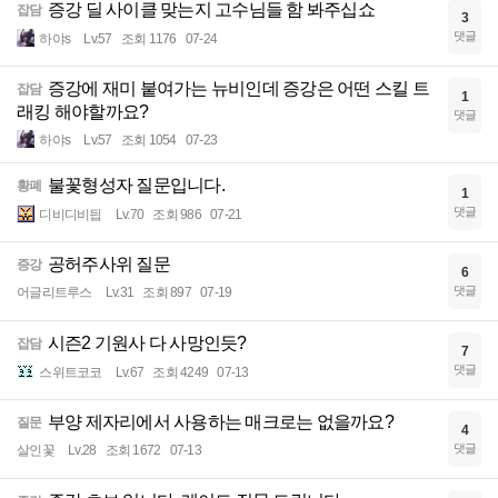
증강 딜 사이클 맞는지 고수님들 함 봐주십쇼
잡담
3
댓글
하야s
Lv.57
조회 1176
07-24
증강에 재미 붙여가는 뉴비인데 증강은 어떤 스킬 트
잡담
1
래킹 해야할까요?
댓글
하야s
Lv.57
조회 1054
07-23
불꽃형성자 질문입니다.
황폐
1
댓글
디비디비딉
Lv.70
조회 986
07-21
공허주사위 질문
증강
6
댓글
어글리트루스
Lv.31
조회 897
07-19
시즌2 기원사 다 사망인듯?
잡담
7
댓글
스위트코코
Lv.67
조회 4249
07-13
부양 제자리에서 사용하는 매크로는 없을까요?
질문
4
댓글
살인꽃
Lv.28
조회 1672
07-13