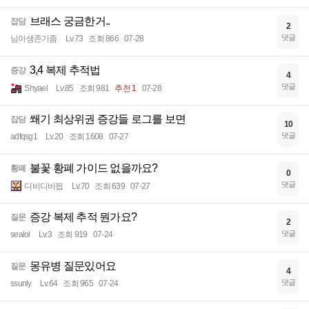
브래스 궁금한거..
잡담
2
댓글
님아생존기좀
Lv.73
조회 866
07-28
3,4 복제 추적법
증강
4
댓글
Shyael
Lv.85
조회 981
추천 1
07-28
쐐기 최상위권 증강들 로그를 보면
잡담
10
댓글
adfqsg1
Lv.20
조회 1608
07-27
불꽃 황폐 가이드 없을까요?
황폐
0
댓글
디비디비딉
Lv.70
조회 639
07-27
증강 복제 추적 뭔가요?
질문
2
댓글
sealol
Lv.3
조회 919
07-24
몽유병 질문있어요
질문
4
댓글
ssunly
Lv.64
조회 965
07-24