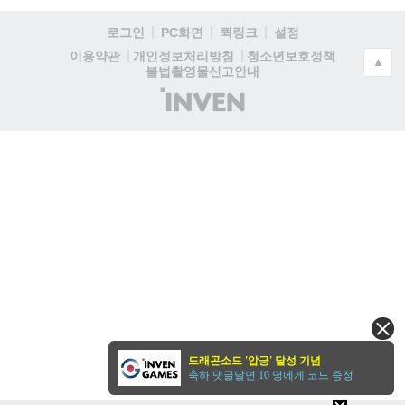
로그인
PC화면
퀵링크
설정
청소년보호정책
이용약관
개인정보처리방침
▲
불법촬영물신고안내
(주)
인
벤
드래곤소드 '압긍' 달성 기념
축하 댓글달면 10 명에게 코드 증정