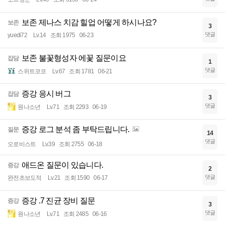
보존 제나스 치감 힐업 어떻게 하시나요?
보존
3
댓글
yuedi72
Lv.14
조회 1975
06-23
보존 불꽃형성자 에꽃 질문이요
잡담
1
댓글
스위트코코
Lv.67
조회 1781
06-21
증강 응시 버그
잡담
3
댓글
원나소년
Lv.71
조회 2293
06-19
증강 로그 분석 좀 부탁드립니다.
질문
14
댓글
오로비스트
Lv.39
조회 2755
06-18
애드온 질문이 있습니다.
증강
2
댓글
완전초보도적
Lv.21
조회 1590
06-17
증강 .7 진균 장비 질문
증강
3
댓글
원나소년
Lv.71
조회 2485
06-16