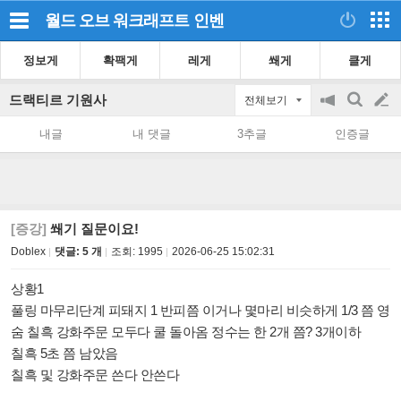
월드 오브 워크래프트
인벤
정보게
확팩게
레게
쐐게
클게
드랙티르 기원사
전체보기
공
검
글
지
색
내글
내 댓글
3추글
인증글
on/off
쓰
기
[증강]
쐐기 질문이요!
Doblex
댓글: 5 개
조회:
1995
2026-06-25 15:02:31
상황1
풀링 마무리단계 피돼지 1 반피쯤 이거나 몇마리 비슷하게 1/3 쯤 영
숨 칠흑 강화주문 모두다 쿨 돌아옴 정수는 한 2개 쯤? 3개이하
칠흑 5초 쯤 남았음
칠흑 및 강화주문 쓴다 안쓴다