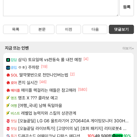
등록
목록
본문
이전
다음
댓글보기
지금 뜨는 인벤
더보기+
[4]
삼식) 토요일에 vs한동숙 롤 내전 예정
잡담
[19]
ㅇㅎ) 주하랑
클립
[2]
딸깍몇번으로 천만나인버는법
SOL
[46]
쫀지 실시간
로아
[580]
메이플 렉걸리는 애들은 참고해라
메이플
명조 X ??? 콜라보 예고
명조
[여행_국내] 남해 독일마을
여행
레벨업 능력치와 스킬의 상관관계
비스트
[오늘끝딜] LG G6 울트라기어 27G640A 게이밍모니터 300Hz IPS QHD 68.3cm(27인치) 1ms
핫딜
[오늘끝딜 라이브특가] [고양이의 날] [호퍼 패키지] 리터로봇4 고양이 자동 화장실(블랙) + 리터호퍼
핫딜
드래곤소드 어웨이크닝 디럭스 에디션 DragonSword Awakening Deluxe Edition
10%
49,500원
10%
특가