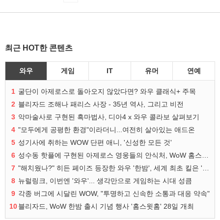
최근 HOT한 콘텐츠
와우
게임
IT
유머
연예
1
굴단이 아제로스로 돌아오지 않았다면? 와우 클래식+ 주목
2
블리자드 조해나 패리스 사장 - 35년 역사, 그리고 비전
3
악마술사로 구현된 흑마법사, 디아4 x 와우 콜라보 살펴보기
4
"모두에게 공평한 환경"이라더니...여전히 살아있는 애드온
5
성기사에 취하는 WOW 단편 애니, '신성한 모든 것'
6
성수동 핫플에 구현된 아제로스 영웅들의 안식처, WoW 홈스윗홈
7
"해치웠나?" 히든 페이즈 등장한 와우 '한밤', 세계 최초 킬은 '팀 리퀴드'
8
뉴럴링크, 이번엔 '와우'... 생각만으로 게임하는 시대 성큼
9
각종 버그에 시달린 WOW, "투명하고 신속한 소통과 대응 약속"
10
블리자드, WoW 한밤 출시 기념 행사 '홈스윗홈' 28일 개최