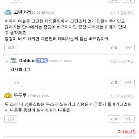
고만머겅
26-06-26 09:04
신고
|
공감 확인
어차피 더높은 고단은 체인풀링해서 고민조차 없게 만들어주지만요..
끊어가는 단수에서는 증강이 버프아끼면 증강 대려가는 이유가 없다
고 생각해요
증강이 버프 아끼면 다른딜러 대려가는게 훨신 빠르잖아요
답글
0
0
Doblex
26-06-26 10:38
신고
|
공감 확인
감사합니다
답글
0
0
두두투
26-06-26 17:01
신고
|
공감 확인
두 조건 다 강화스킬은 무조건 쓰는거고 영숨은 아군쿨기 들어가고있는
지 다음풀 동선이 뭔지에따라 다를듯
답글
0
0
새로고침