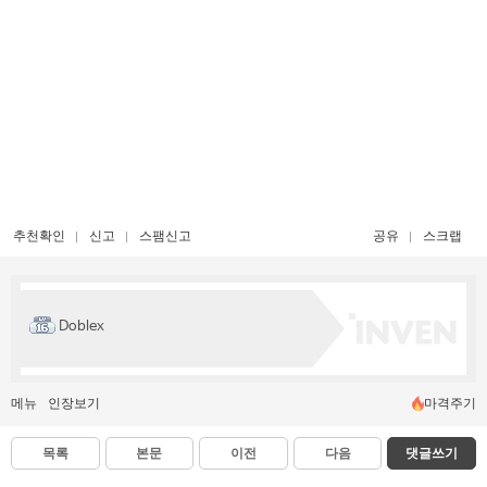
추천확인
신고
스팸신고
공유
스크랩
Doblex
메뉴
인장보기
마격주기
목록
본문
이전
다음
댓글쓰기