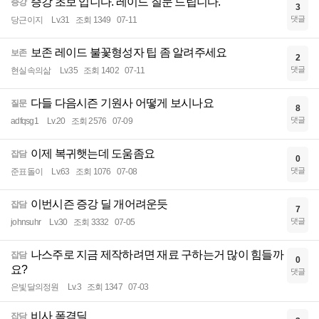
증강 초보 입니다. 레이드 질문 드립니다.
증강
3
댓글
당근이지
Lv.31
조회 1349
07-11
보존 레이드 불꽃형성자 팁 좀 알려주세요
보존
2
댓글
현실속의삶
Lv.35
조회 1402
07-11
다들 다음시즌 기원사 어떻게 보시나요
질문
8
댓글
adfqsg1
Lv.20
조회 2576
07-09
이제 복귀햇는데 도움좀요
잡담
0
댓글
준표돌이
Lv.63
조회 1076
07-08
이번시즌 증강 딜 개어려운듯
잡담
7
댓글
johnsuhr
Lv.30
조회 3332
07-05
나스주로 지금 제작하려면 재료 구하는거 많이 힘들까
잡담
0
요?
댓글
은빛달의정원
Lv.3
조회 1347
07-03
비사 폭격딜
잡담