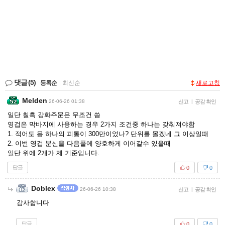
댓글
(5)
등록순
|
최신순
새로고침
Melden
26-06-26 01:38
신고
|
공감 확인
일단 칠흑 강화주문은 무조건 씀
영겁은 막바지에 사용하는 경우 2가지 조건중 하나는 갖춰져야함
1. 적어도 몹 하나의 피통이 300만이었나? 단위를 몰겠네 그 이상일때
2. 이번 영겁 분신을 다음풀에 양호하게 이어갈수 있을때
일단 위에 2개가 제 기준입니다.
답글
0
0
Doblex
26-06-26 10:38
신고
|
공감 확인
감사합니다
답글
0
0