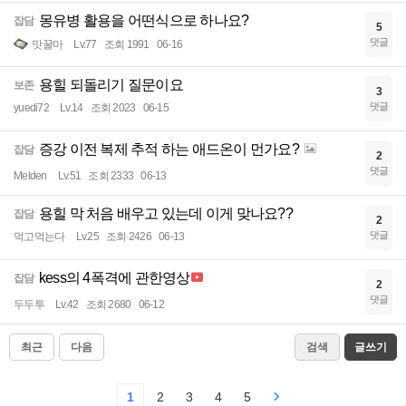
몽유병 활용을 어떤식으로 하나요?
잡담
5
댓글
맛꿀마
Lv.77
조회 1991
06-16
용힐 되돌리기 질문이요
보존
3
댓글
yuedi72
Lv.14
조회 2023
06-15
증강 이전 복제 추적 하는 애드온이 먼가요?
잡담
2
댓글
Melden
Lv.51
조회 2333
06-13
용힐 막 처음 배우고 있는데 이게 맞나요??
잡담
2
댓글
먹고먹는다
Lv.25
조회 2426
06-13
kess의 4폭격에 관한영상
잡담
2
댓글
두두투
Lv.42
조회 2680
06-12
최근
다음
검색
글쓰기
1
2
3
4
5