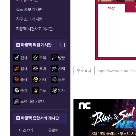
인장
길드 홍보 게시판
친구 초대 게시판
확장팩 사건사고 게시판
확장팩 직업 게시판
전사
도적
냥꾼
법사
흑마
사제
주소복사
https://www.inven.co.kr/
술사
기사
드루
죽기
수도
악사
드랙티르 기원사
확장팩 연합서버 게시판
아즈샤라
듀로탄