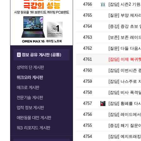
4766
[잡담]
시즌2 기원
4765
[질문]
부양 제자리
4764
[증강]
증강 초보 
4763
[보존]
보존 레이드
4762
[질문]
다들 다음시
정보 공유 게시판 (공통)
4761
[잡담]
이제 복귀
성약의 단 게시판
4760
[잡담]
이번시즌 증
위크오라 게시판
4759
[잡담]
나스주로 지
매크로 게시판
4758
[잡담]
비사 폭격
전문기술 게시판
4757
[잡담]
황폐를 다시
업적 정보 게시판
4756
[잡담]
레이드에서 
애완동물 대전 게시판
4755
[증강]
쐐기 질문이
워3 리포지드 게시판
4754
[잡담]
예지트래킹 