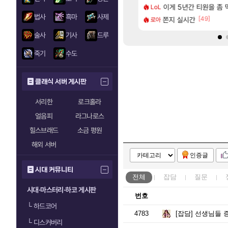
[37]
 나이트메어 클리어 TOP10 알려드립니다.
 길찾기/지도 공략 (1 ~ 12장)
이게 5년간 티원을 좀
쿠를 먼저 보내서 
LoL
비스트
법사
흑마
사제
[64]
[49]
 컴플뜸ㅋㅋ
스트 때는 로비에 온라인 기능이 있는데
쫀지 실시간
리싱크드 1.06 패
로아
리싱크드
술사
기사
드루
죽기
수도
클래식 서버 게시판
서리한
로크홀라
얼음피
라그나로스
힐스브래드
소금 평원
해외 서버
인증글
시대 커뮤니티
전체
잡담
질문
시대·마스터리·하코 게시판
번호
└
하드코어
4783
[잡담]
선생님들 증
└
디스커버리