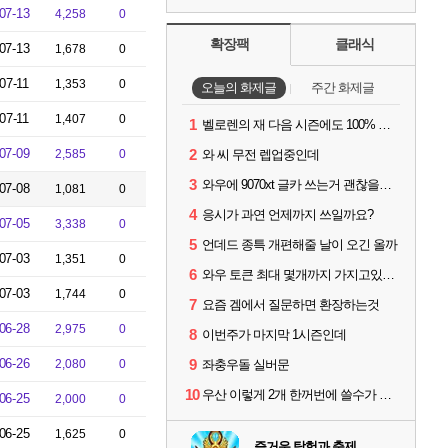
07-13
4,258
0
확장팩
클래식
07-13
1,678
0
07-11
1,353
0
오늘의 화제글
주간 화제글
07-11
1,407
0
1
벨로렌의 재 다음 시즌에도 100% 드랍이죠??
07-09
2
2,585
0
와 씨 무전 렙업중인데
3
와우에 9070xt 글카 쓰는거 괜찮을까요?
07-08
1,081
0
4
응시가 과연 언제까지 쓰일까요?
07-05
3,338
0
5
언데드 종특 개편해줄 날이 오긴 올까
07-03
1,351
0
6
와우 토큰 최대 몇개까지 가지고있을수있나요?
07-03
1,744
0
7
요즘 겜에서 질문하면 환장하는것
06-28
2,975
0
8
이번주가 마지막 1시즌인데
06-26
9
2,080
0
좌충우돌 실버문
10
우산 이렇게 2개 한꺼번에 쓸수가 있네요
06-25
2,000
0
06-25
1,625
0
즐거운 탐험과 축제