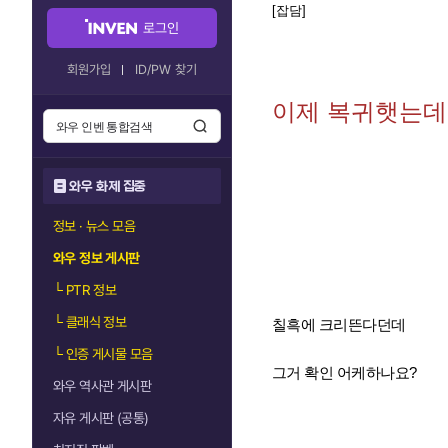
[잡담]
로그인
회원가입
ID/PW 찾기
이제 복귀햇는데
와우 화제 집중
정보 · 뉴스 모음
와우 정보 게시판
└
PTR 정보
└
클래식 정보
칠흑에 크리뜬다던데
└
인증 게시물 모음
그거 확인 어케하나요?
와우 역사관 게시판
자유 게시판 (공통)