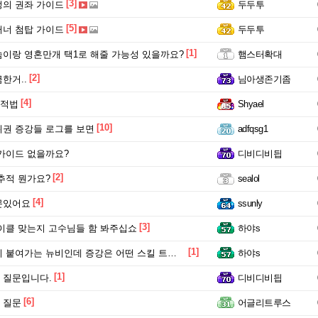
[3]
의 권좌 가이드
두두투
[5]
너 첨탑 가이드
두두투
[1]
이랑 영혼만개 택1로 해줄 가능성 있을까요?
햄스터확대
[2]
한거..
님아생존기좀
[4]
추적법
Shyael
[10]
권 증강들 로그를 보면
adfqsg1
가이드 없을까요?
디비디비딉
[2]
추적 뭔가요?
sealol
[4]
문있어요
ssunly
[3]
이클 맞는지 고수님들 함 봐주십쇼
하야s
[1]
여가는 뉴비인데 증강은 어떤 스킬 트래킹 해야할까요?
하야s
[1]
 질문입니다.
디비디비딉
[6]
 질문
어글리트루스