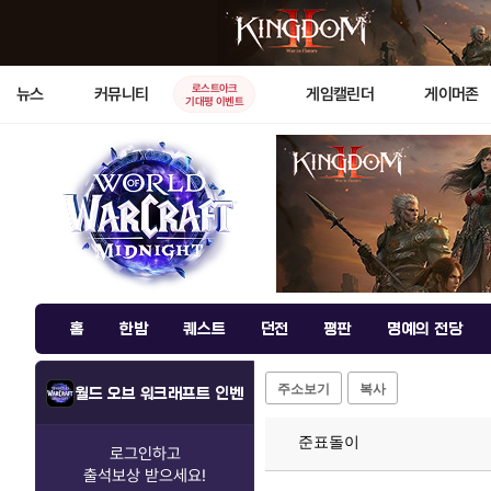
로스트아크
뉴스
커뮤니티
게임캘린더
게이머존
기대평 이벤트
홈
한밤
퀘스트
던전
평판
명예의 전당
주소보기
복사
월드 오브 워크래프트 인벤
준표돌이
로그인하고
출석보상
받으세요!