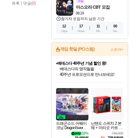
모집
목록
|
댓글(
0
)
아스오라 CBT 모집
08.19
참가자 모집까지 남은 기간
12
17
10
59
Days
Hours
Min
Sec
게임 핫딜 (PC/스팀)
스토어+
베데스다 40주년 기념 할인 중!
베데스다의 명작들을
40주년 프로모션으로 만나보세요!
인벤게임즈 8월 특별 할인!
드래곤소드: 어웨이크닝 입점!
문명 7 특별 할인!
귀무자: 검의 길 예약 판매 중!
비스트 오브 리인카네이션 정식 출시!
커세어 코브 출시 기념 할인!
더 렐릭 퍼스트 가디언 정식 출시
마블 투혼 파이팅 소울즈 예약 판매 중!
캡콤 프렌차이즈 할인 진행 중!
캡콤 일부 상품 상시 할인
스타워즈 은하계 레이서
로블록스 기프트 카드 공식 입점
인기 퍼블리셔 모음!
스팀으로 만나는 드래곤소드!
조선&고려 DLC 출시 예정
10% 할인과
게임프릭 신작 IP
해적'섬'을 발전시키자!
설화x하드코어 액션!
마블 히어로 총 출동&화려한 격투!
몬헌, 바하 등 인기 IP를
몬헌 와일즈 & 드래곤즈 도그마2
인벤게임즈에서 10% 추가 적립
Robux를 가장 안전하고
최대 90% 할인가를 만나보세요!
네이버혜택과 함께 만나보세요!
50%할인&추가 적립까지!
이니&베니 혜택까지!
네이버 혜택가와 함께 예약하세요!
할인&네이버혜택으로 만나보세요!
네이버페이 혜택과 만나보세요!
네이버 포인트 혜택까지!
할인가에 만나보세요!
일부 에디션 상시 할인!
혜택으로 예약 판매 중
편안하게 충전하세요
드래곤소드 어웨이
닌텐도 스위치 2 본
크닝 DragonSword A
체 + 마리오 카트 월
wakening
드
10%
746,000