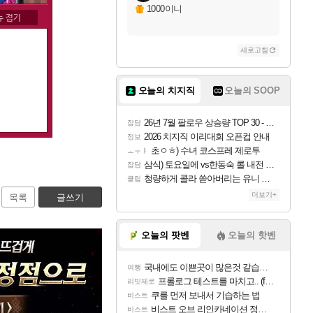
1000이니
새로고침
오늘의 치지직
오늘의 SOOP
26년 7월 팔로우 상승량 TOP 30 - 월간 치지직
잡담
2026 치지직 이리대회 오픈컵 안내
정보
초ㅇㅎ) 수녀 코스프레 제로투
ㅗㅜㅑ
삼식) 토요일에 vs한동숙 롤 내전 예정
잡담
청량하게 콜라 쏟아버리는 유니 ㅋㅋㅋ
클립
더보기+
목록
글쓰기
오늘의 팟벤
오늘의 핫벤
국내에도 이쁜곳이 많은것 같습니다
여행
프롤로그 테스트를 마치고.. (feat. 리아)
리밋제로
쿠를 먼저 보내서 기습하는 법
비스트
비스트 오브 리인카네이션 정보/공략글 모음
비스트