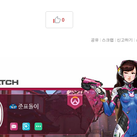
0
공유
스크랩
신고하기
준표돌이