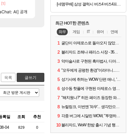
[1]
[25]
[
해보십셔ㅁㅊ
[벨가르딘] 나이트메어 클리어 TOP10 알려드립니다.
챕터별 길찾기/지도 공략 (1 ~ 12장)
로아
비스트
[네맴무배] 삼성 갤럭시 버즈4 버즈4프로 케이스 레트로 픽셀 숲(크림)
[74]
[64]
 축하 Ai짤
Chat: AI] 공개
와 ㅁㅊ 컴플뜸ㅋㅋ
테스트 때는 로비에 온라인 기능이 있는데
메이플
리밋제로
최근 HOT한 콘텐츠
와우
게임
IT
유머
연예
1
굴단이 아제로스로 돌아오지 않았다면? 와우 클래식+ 주목
2
블리자드 조해나 패리스 사장 - 35년 역사, 그리고 비전
3
악마술사로 구현된 흑마법사, 디아4 x 와우 콜라보 살펴보기
4
"모두에게 공평한 환경"이라더니...여전히 살아있는 애드온
목록
글쓰기
5
성기사에 취하는 WOW 단편 애니, '신성한 모든 것'
6
성수동 핫플에 구현된 아제로스 영웅들의 안식처, WoW 홈스윗홈
7
"해치웠나?" 히든 페이즈 등장한 와우 '한밤', 세계 최초 킬은 '팀 리퀴드'
8
뉴럴링크, 이번엔 '와우'... 생각만으로 게임하는 시대 성큼
9
각종 버그에 시달린 WOW, "투명하고 신속한 소통과 대응 약속"
등록일
조회
추천
10
블리자드, WoW 한밤 출시 기념 행사 '홈스윗홈' 28일 개최
08-04
829
0