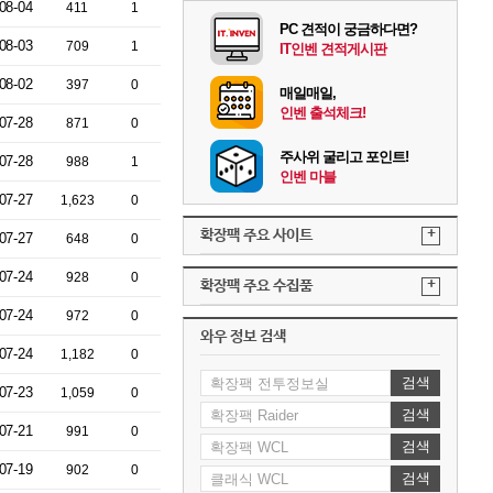
08-04
411
1
PC 견적이 궁금하다면?
08-03
709
1
IT인벤 견적게시판
08-02
397
0
매일매일,
인벤 출석체크!
07-28
871
0
주사위 굴리고 포인트!
07-28
988
1
인벤 마블
07-27
1,623
0
+
확장팩 주요 사이트
07-27
648
0
07-24
928
0
+
확장팩 주요 수집품
07-24
972
0
와우 정보 검색
07-24
1,182
0
검색
07-23
1,059
0
검색
07-21
991
0
검색
07-19
902
0
검색