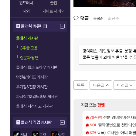
윈드러너
줄진
해외
게이트 서버
댓글
등록순
|
최신순
클래식 커뮤니티
클래식 게시판
└
3추글 모음
└
질문과 답변
클래식 팁과 노하우 게시판
던전&레이드 게시판
목록
다음글
이전글
투기장&전장 게시판
파티찾기&길드홍보 게시판
지금 뜨는
핫벤
클래식 사건사고 게시판
[33]
기 떡상한 팔찌옵션
카구라 개발사 신작 [시노비 넥서스] 연내 출시 예정
비스트 오브 리인카네
전분 얌비얌버전 내
검은사막
PV
클래식 직업 게시판
[9]
.1% 뚫었다
, 신작 서브컬쳐 게임 [펄 인 블루] 티저 사이트 오픈
딸깍몇번으로 천만나
「에린」 컨셉 포스
SOL
아스오라
[64]
 6억컷ㅋㅋㅋ
컷 만화 | 야간 보초는 너무 힘들어
ㅇㅂ) 로사단: 아니 퍼클팟 
7년만에 가족여행을
로아
여행
전사
도적
냥꾼