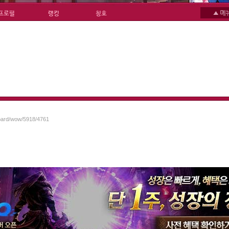
프로필
랭킹
칭호
board/wow/5918/4761