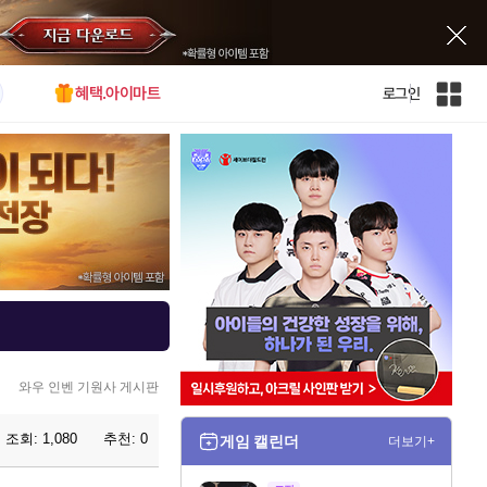
혜택.아이마트
로그인
인
벤
전
체
사
이
트
맵
와우 인벤 기원사 게시판
조회:
1,080
추천:
0
게임 캘린더
더보기+