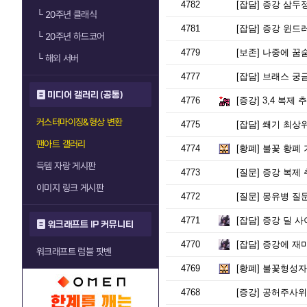
4782
[잡담]
증강 삼두정
└
20주년 클래식
4781
[잡담]
증강 윈드러
└
20주년 하드코어
4779
[보존]
나중에 꿈숨
└
해외 서버
4777
[잡담]
브래스 궁금
미디어 갤러리 (공통)
4776
[증강]
3,4 복제 
커스터마이징&형상 변환
4775
[잡담]
쐐기 최상위
팬아트 갤러리
4774
[황폐]
불꽃 황폐 
득템 자랑 게시판
4773
[질문]
증강 복제 
이미지 링크 게시판
4772
[질문]
몽유병 질
4771
[잡담]
증강 딜 사
워크래프트 IP 커뮤니티
4770
[잡담]
증강에 재미 붙
워크래프트 럼블 팟벤
4769
[황폐]
불꽃형성자
4768
[증강]
공허주사위