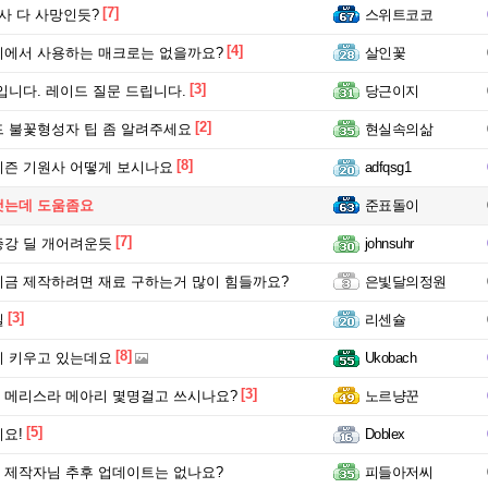
[7]
사 다 사망인듯?
스위트코코
[4]
에서 사용하는 매크로는 없을까요?
살인꽃
[3]
입니다. 레이드 질문 드립니다.
당근이지
[2]
 불꽃형성자 팁 좀 알려주세요
현실속의삶
[8]
즌 기원사 어떻게 보시나요
adfqsg1
햇는데 도움좀요
준표돌이
[7]
강 딜 개어려운듯
johnsuhr
금 제작하려면 재료 구하는거 많이 힘들까요?
은빛달의정원
[3]
딜
리센슐
[8]
 키우고 있는데요
Ukobach
[3]
메리스라 메아리 몇명걸고 쓰시나요?
노르냥꾼
[5]
요!
Doblex
제작자님 추후 업데이트는 없나요?
피들아저씨