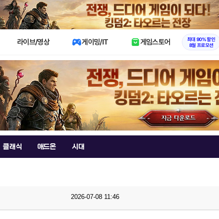
X
최대 90% 할인
라이브/영상
게이밍/IT
게임스토어
8월 프로모션
클래식
애드온
시대
2026-07-08 11:46