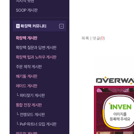
치지직 팟벤
SOOP 게시판
확장팩 커뮤니티
확장팩 게시판
목록
|
댓글(
0
)
확장팩 질문과 답변 게시판
확장팩 팁과 노하우 게시판
주문 제작 게시판
쐐기돌 게시판
레이드 게시판
└
파티찾기 게시판
통합 전장 게시판
└
전쟁모드 게시판
└
PvP 파트너 모집 게시판
하우징 게시판