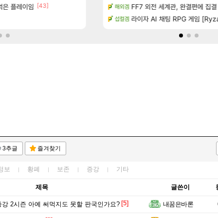
[43]
 먹은 플레이임
기습하는 법
와ㅅㅂ 현질 금액 1억이 넘네요..다들 꼭 
FF7 외전 세계관, 완결편에 집결
FCO
해외겜
치노트 (8/5)
[벨가르딘 The FIRST] 운영 후기 + 1~3위 공대
라이자 AI 채팅 RPG 게임 [Ryza
로아
섭컬겜
3추글
즐겨찾기
정보
황폐
보존
증강
기타
제목
글쓴이
[5]
강 2시즌 아예 써먹지도 못할 판국인가요?
내꿈은바론