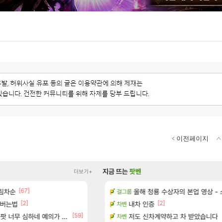
이전페이지
지금 뜨는
팟벤
더보기+
[67]
이션 오픈 트레일러
림차순
ㅇㅂ) 쫀지 채팅창 ㅋㅋㅋㅋㅋㅋㅋㅋ
올해 청룡 수상자의 본업 영상 -
로아
걸그룹
[2]
[2]
[
인버는법
터 공개
메이플 렉걸리는 애들은 참고해라
내차 인증
메이플
차벤
[1]
[59]
[244]
너무 심하네 예의가 없어(?)
 다녀왔습니다.
“ 경기도 사실상 부도. ”
저도 신차계약하고 차 받았습니다
메이플
차벤