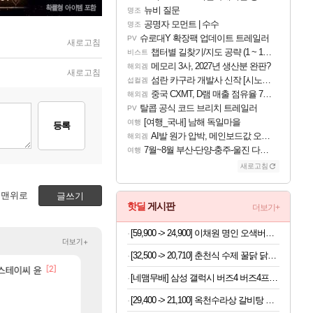
뉴비 질문
명조
공명자 모먼트 | 수수
명조
슈로대Y 확장팩 업데이트 트레일러
PV
새로고침
챕터별 길찾기/지도 공략 (1 ~ 12장)
비스트
메모리 3사, 2027년 생산분 완판?
해외겜
새로고침
섬란 카구라 개발사 신작 [시노비 넥서스] 연내 출시 예정
섭컬겜
중국 CXMT, D램 매출 점유율 7%…글로벌 4위로 부상
해외겜
탈콥 공식 코드 브리치 트레일러
PV
[여행_국내] 남해 독일마을
여행
등록
AI발 원가 압박, 메인보드값 오르나
해외겜
7월~8월 부산-단양-충주-울진 다녀왔어요~
여행
새로고침
맨위로
글쓰기
핫딜
게시판
더보기+
[59,900 -> 24,900] 이채원 명인 오색버섯 들깨탕 600g x 7팩
더보기+
[32,500 -> 20,710] 춘천식 수제 꿀닭 닭갈비 1kg x 2개
[45]
[2]
[33]
ㅋㅋㅋ
 스테이씨 윤
오늘 갑자기 떡상한 팔찌옵션
섬란 카구라 개발사 신작 [시노비 넥서스] 연내 출시 
로아
섭컬겜
[네맴무배] 삼성 갤럭시 버즈4 버즈4프로 케이스 패브릭 커버
615]
[9]
오 0.1% 뚫었다
넷마블, 신작 서브컬쳐 게임 [펄 인 블루] 티저 사이트 
리니지M
섭컬겜
[29,400 -> 21,100] 옥천수라상 갈비탕 밀키트 600g x 5개
[64]
에마삼 6억컷ㅋㅋㅋ
4컷 만화 | 야간 보초는 너무 힘들어
메이플
아주프로