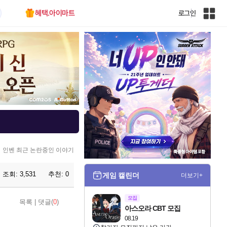
혜택.아이마트
로그인
인
벤
전
체
사
이
트
맵
인벤 최근 논란중인 이야기
조회:
3,531
추천:
0
게임 캘린더
더보기+
모집
목록
|
댓글(
0
)
아스오라 CBT 모집
08.19