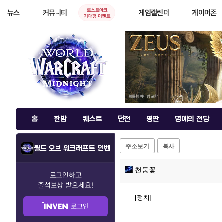
로스트아크
뉴스
커뮤니티
게임캘린더
게이머존
기대평 이벤트
홈
한밤
퀘스트
던전
평판
명예의 전당
주소보기
복사
월드 오브 워크래프트 인벤
천둥꽃
로그인하고
출석보상
받으세요!
[정치]
로그인