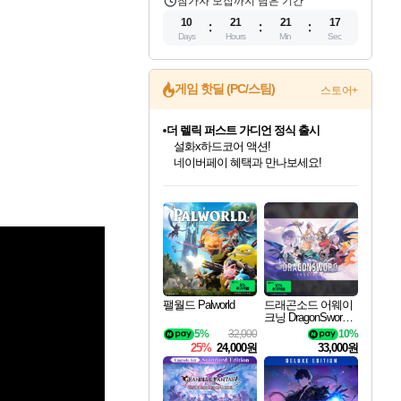
참가자 모집까지 남은 기간
10
21
21
16
Days
Hours
Min
Sec
게임 핫딜 (PC/스팀)
스토어+
더 렐릭 퍼스트 가디언 정식 출시
설화x하드코어 액션!
네이버페이 혜택과 만나보세요!
인벤게임즈 8월 특별 할인!
드래곤소드: 어웨이크닝 입점!
문명 7 특별 할인!
마블 투혼 파이팅 소울즈 정식출시!
귀무자: 검의 길 예약 판매 중!
비스트 오브 리인카네이션 정식 출시!
커세어 코브 출시 기념 할인!
베데스다 40주년 기념 할인 중!
캡콤 프렌차이즈 할인 진행 중!
캡콤 일부 상품 상시 할인
스타워즈 은하계 레이서
로블록스 기프트 카드 공식 입점
인기 퍼블리셔 모음!
스팀으로 만나는 드래곤소드!
조선&고려 DLC 출시 예정
마블 히어로 총 출동&화려한 격투!
10% 할인과
게임프릭 신작 IP
해적'섬'을 발전시키자!
베데스다의 명작들을
몬헌, 바하 등 인기 IP를
몬헌 와일즈 & 드래곤즈 도그마2
인벤게임즈에서 10% 추가 적립
Robux를 가장 안전하고
최대 90% 할인가를 만나보세요!
네이버혜택과 함께 만나보세요!
50%할인&추가 적립까지!
네이버 포인트 혜택까지!
이니&베니 혜택까지!
네이버 혜택가와 함께 예약하세요!
할인&네이버혜택으로 만나보세요!
40주년 프로모션으로 만나보세요!
할인가에 만나보세요!
일부 에디션 상시 할인!
혜택으로 예약 판매 중
편안하게 충전하세요
팰월드 Palworld
드래곤소드 어웨이
크닝 DragonSword A
wakening
5%
32,000
10%
25%
24,000원
33,000원