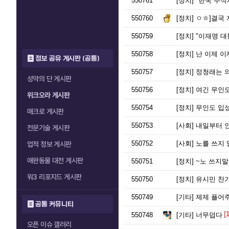
550761
[정치]
"한국 주식
550760
[정치]
ㅇㅎ]결국 
550759
[정치]
"이재명 대
550758
[정치]
난 이제 이
정보 공유 게시판 (공통)
550757
[정치]
정청래는 
성약의 단 게시판
550756
[정치]
여긴 무인도
위크오라 게시판
550754
[정치]
무인도 입성
매크로 게시판
550753
[사회]
내일부터 
전문기술 게시판
550752
[사회]
노를 쓰지 
업적 정보 게시판
애완동물 대전 게시판
550751
[정치]
~노 쓰지말
워3 리포지드 게시판
550750
[정치]
유시민 찬
550749
[기타]
제제 플어주
공통 커뮤니티
[1
550748
[기타]
너무덥다
오픈 이슈 갤러리