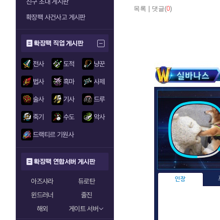
친구 초대 게시판
목록
|
댓글(
0
)
확장팩 사건사고 게시판
확장팩 직업 게시판
전사
도적
냥꾼
법사
흑마
사제
술사
기사
드루
죽기
수도
악사
드랙티르 기원사
확장팩 연합서버 게시판
인장
아즈샤라
듀로탄
윈드러너
줄진
해외
게이트 서버