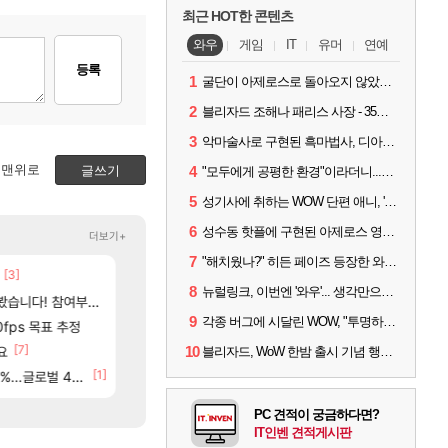
최근 HOT한 콘텐츠
와우
게임
IT
유머
연예
등록
1
굴단이 아제로스로 돌아오지 않았다면? 와우 클래식+ 주목
2
블리자드 조해나 패리스 사장 - 35년 역사, 그리고 비전
3
악마술사로 구현된 흑마법사, 디아4 x 와우 콜라보 살펴보기
맨위로
글쓰기
4
"모두에게 공평한 환경"이라더니...여전히 살아있는 애드온
5
성기사에 취하는 WOW 단편 애니, '신성한 모든 것'
6
성수동 핫플에 구현된 아제로스 영웅들의 안식처, WoW 홈스윗홈
더보기+
7
"해치웠나?" 히든 페이즈 등장한 와우 '한밤', 세계 최초 킬은 '팀 리퀴드'
[3]
[48]
ㅇㅂ)진짜 개웃기네 ㅋㅋ
AI발 원가 압박, 메인보드값 오르나
메이플
해외겜
8
뉴럴링크, 이번엔 '와우'... 생각만으로 게임하는 시대 성큼
[117]
여부터 추첨까지????
씨발 컬프프 클릭 미스낫네
메모리 3사, 2027년 생산분 완판?
메이플
해외겜
9
각종 버그에 시달린 WOW, "투명하고 신속한 소통과 대응 약속"
[9]
[132]
고 ????
0fps 목표 추정
파리바게트 본사에서 연락왔음
아사쿠라 마이 성우 정보 및 주요 필모
메이플
아스오라
[7]
[2
요
베라서버 1위길드 내 대규모 인원이탈종용 추정사건
아스오라 성우 정보 및 출연작 모음
10
메이플
아스오라
블리자드, WoW 한밤 출시 기념 행사 '홈스윗홈' 28일 개최
84]
[1]
[15]
글로벌 4위로 부상
02년생 헬스녀 레깅스핏 ㄷㄷ
아키츠 아키나 성우 정보 및 주요 필모
FCO
아스오라
PC 견적이 궁금하다면?
IT인벤 견적게시판