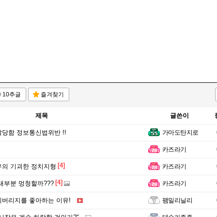
10추글
즐겨찾기
제목
글쓴이
당함 정보통신법위반 !!
가마도탄지로
카즈라기
[4]
우의 기괴한 정치지형
카즈라기
[4]
대부분 멍청할까???
카즈라기
버리지를 좋아하는 이유!
팸밀리닐리