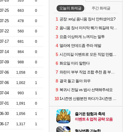
07-28
320
0
오늘의 화제글
주간 화제글
07-25
663
0
1
공장: xx님 옴니움 장서 안하셨어요?
07-25
478
0
2
옴니움 장서 마지막 퀘가 뭐길래 악명이 높은거임?
07-22
560
0
3
요즘 이상하게 느껴지는 말투
07-17
681
0
4
얼라에 언데드좀 주라 제발
07-14
864
0
5
시간의길 이벤트로 모든 직업 만렙찍었는데...
07-09
988
0
6
화요일 미리 말한다
7
와린이 부부 직업 조합 추천 좀 부탁드립니다! 형님들!
07-06
1,058
0
8
결국 돌고 돌아 와우
07-06
1,002
1
9
복귀시 전딜 vs 법사 선택해주세요
07-04
993
1
10
1시즌엔 산왕분전 하다가 2시즌엔 학살무전을 하려고 알아보는데
07-01
1,091
0
06-30
1,056
1
즐거운 탐험과 축제
이벤트 & 업적 공략 모음
06-17
1,317
1
형상변환 가능한