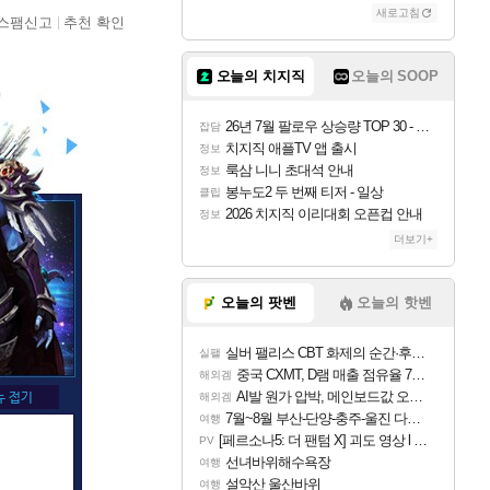
새로고침
스팸신고
추천 확인
오늘의 치지직
오늘의 SOOP
26년 7월 팔로우 상승량 TOP 30 - 월간 치지직
잡담
치지직 애플TV 앱 출시
정보
룩삼 니니 초대석 안내
정보
봉누도2 두 번째 티저 - 일상
클립
2026 치지직 이리대회 오픈컵 안내
정보
더보기+
오늘의 팟벤
오늘의 핫벤
실버 팰리스 CBT 화제의 순간·후기 모음
실팰
중국 CXMT, D램 매출 점유율 7%…글로벌 4위로 부상
해외겜
AI발 원가 압박, 메인보드값 오르나
해외겜
7월~8월 부산-단양-충주-울진 다녀왔어요~
여행
[페르소나5: 더 팬텀 X] 괴도 영상 l 타카마키 안·댄싱 스타
PV
선녀바위해수욕장
여행
설악산 울산바위
여행