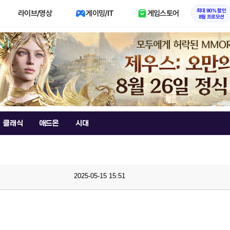
최대 90% 할인
라이브/영상
게이밍/IT
게임스토어
8월 프로모션
클래식
애드온
시대
2025-05-15 15:51