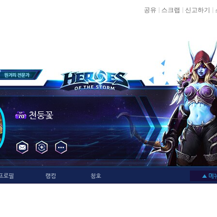
공유
스크랩
신고하기
천둥꽃
프로필
랭킹
칭호