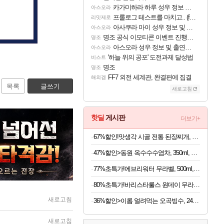
카가미하라 하루 성우 정보 및 주요 필모
아스오라
프롤로그 테스트를 마치고.. (feat. 리아)
리밋제로
아사쿠라 마이 성우 정보 및 주요 필모
아스오라
명조 공식 이모티콘 이벤트 진행해봤습니다! 참여부터 추첨까지????
명조
아스오라 성우 정보 및 출연작 모음
아스오라
'하늘 위의 공포' 도전과제 달성법
비스트
명조
명조
FF7 외전 세계관, 완결편에 집결
해외겜
목록
글쓰기
새로고침
핫딜
게시판
더보기+
67%할인!맛생각 시골 전통 된장찌개, 600g, 5개
47%할인>동원 옥수수수염차, 350ml, 24개
77%초특가!에브리워터 무라벨, 500ml, 40개
80%초특가!바리스타룰스 원데이 무라벨, 아메리카노, 350ml, 20개
새로고침
36%할인>이롬 얼려먹는 오곡빙수, 24팩 + 통통단팥 4캔, 1세트
새로고침