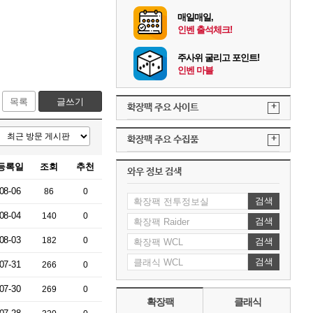
매일매일,
인벤 출석체크!
주사위 굴리고 포인트!
인벤 마블
목록
글쓰기
+
확장팩 주요 사이트
+
확장팩 주요 수집품
등록일
조회
추천
와우 정보 검색
08-06
86
0
검색
08-04
140
0
검색
08-03
182
0
검색
검색
07-31
266
0
07-30
269
0
확장팩
클래식