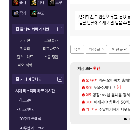
술사
기사
드루
죽기
수도
클래식 서버 게시판
서리한
로크홀라
얼음피
라그나로스
목록
다음글
이전글
힐스브래드
소금 평원
해외 서버
지금 뜨는
핫벤
시대 커뮤니티
[48]
짜 개웃기네 ㅋㅋ
발 원가 압박, 메인보드값 오르나
넥슨 오버워치 홈페이
모든 성소 위치 공략 
오버워치
비스트
[117]
[7]
프프 클릭 미스낫네
 3사, 2027년 생산분 완판?
도와주세요..!
프롤로그 테스트를 
SOL
리밋제로
시대·마스터리·하코 게시판
[132]
게트 본사에서 연락왔음
사쿠라 마이 성우 정보 및 주요 필모
공장: xx님 옴니움 장
모든 바우에라 업그레이
와우
비스트
└
하드코어
[214]
 1위길드 내 대규모 인원이탈종용 추정사건
스오라 성우 정보 및 출연작 모음
이제서야 힘들게 50찍고
카가미하라 하루 
SOL
아스오라
[15]
 헬스녀 레깅스핏 ㄷㄷ
키츠 아키나 성우 정보 및 주요 필모
주말패키지가 나왔
8월 28일 넷플릭
└
디스커버리
리니지M
GTA6
└
20주년 클래식
└
20주년 하드코어