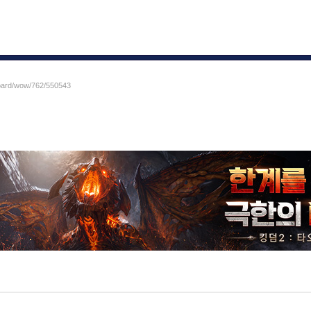
board/wow/762/550543