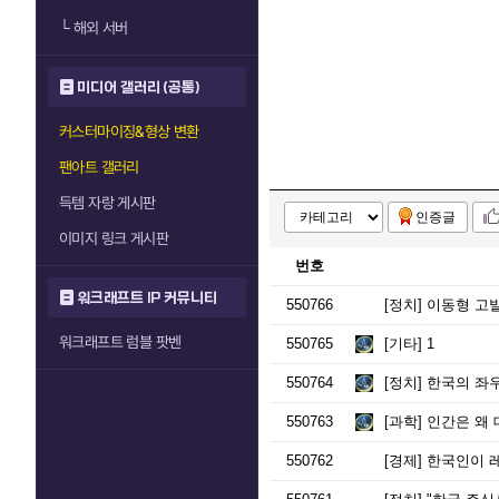
└
해외 서버
미디어 갤러리 (공통)
커스터마이징&형상 변환
팬아트 갤러리
득템 자랑 게시판
인증글
이미지 링크 게시판
번호
워크래프트 IP 커뮤니티
550766
[정치]
이동형 고발
워크래프트 럼블 팟벤
550765
[기타]
1
550764
[정치]
한국의 좌
550763
[과학]
인간은 왜 
550762
[경제]
한국인이 레