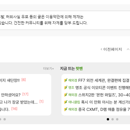
이전페이지
지금 뜨는
팟벤
더보기+
[6]
[16]
지 새단장!!
(40개) - 귀환한 영혼 도전과제
아떨린다 한시간후면
FF7 외전 세계관, 완결편에 집결
리니지M
해외겜
[5]
마치고.. (feat. 리아)
명조 공식 이모티콘 이벤트 진행해봤습니다! 참
대충 연구소요약
검은사막
명조
[17]
서 안하셨어요?
드 아이템 획득 위치 공략 (89개)
풍풍풍 군왕주차가 씹이득 가성비라
스위치2판 ‘몬헌 와일즈’, 30~4
검은사막
해외겜
[1]
[196]
 나가 장궁 받았는데...
성우 정보 및 주요 필모
골드 파는 게 왜 쌀숭이임?
혹시 이 만화 아시는 분 계신가
로아
애니클립
[16]
[
읍니다.
스에서 예고편 공개 예정
현재 나무위키 실검 1위인 김규원
중국 CXMT, D램 매출 점유율 7%…
메이플
해외겜