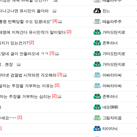
시장은 계속 하락할 것인가?"
테슬라주주
지나고나면 유시민이 옳더라
진느
[4]
통령 탄핵당할 수도 있겠네요"
테슬라주주
[2]
재명에 지쳐간다 유시민작가 말이맞다
가마도탄지로
[2]
의지가 있는건가?
존투러너
[3]
맞네 글이 안올라오네 ㅋㅋ
가마도탄지로
...젠장
가마도탄지로
[3]
인터넷 검열법 시작되면 각오해라
아싸리아싸
[2]
말자는 주장을 거부하는 이유는
아싸리아싸
[2]
자는 주장을 거부하는 심리는
존투러너
가
네모0990
[1]
세요~~~
그림자의꿈
]
타이타닉