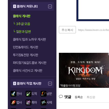
클래식 커뮤니티
클래식 게시판
└
3추글 모음
주소복사
https://www.inven.co.kr/
└
질문과 답변
클래식 팁과 노하우 게시판
던전&레이드 게시판
투기장&전장 게시판
파티찾기&길드홍보 게시판
클래식 사건사고 게시판
클래식 직업 게시판
전사
도적
냥꾼
댓글
등록순
|
최신순
법사
흑마
사제