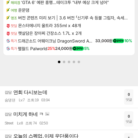
‘GTA 6’ 예판 흥행…테이크투 “내부 예상 크게 넘어”
해외겜
운문댐
여행
버전 콘텐츠 미리 보기 | 3.6 버전 「신기루 속 등불 그림자, 속세에 깃든 검의 결심」이 8월 20일에 업데이트됩니다!
명조
몬스터에너지 울트라 355ml x 48개
핫딜
햇살담은 장아찌 간장소스 1.7L x 2개
핫딜
드래곤소드 어웨이크닝 DragonSword Awakening
33,000원
10%
특가
팰월드 Palworld
25%
24,000원
5%
특가
연회 다시보는데
잡담
0
댓글
숨댕댄
Lv.7
조회 19
03:04
미치게 하네 ㅋ
잡담
0
댓글
Street
Lv.8
조회 74
02:50
오늘의 스펙업. 이제 우단풍이다
잡담