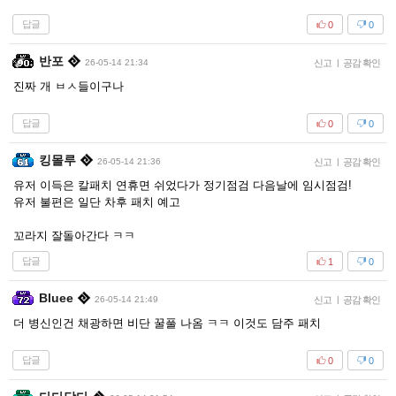
답글
0
0
반포
26-05-14 21:34
신고
|
공감 확인
진짜 개 ㅂㅅ들이구나
답글
0
0
킹몰루
26-05-14 21:36
신고
|
공감 확인
유저 이득은 칼패치 연휴면 쉬었다가 정기점검 다음날에 임시점검!
유저 불편은 일단 차후 패치 예고
꼬라지 잘돌아간다 ㅋㅋ
답글
1
0
Bluee
26-05-14 21:49
신고
|
공감 확인
더 병신인건 채광하면 비단 꿀풀 나옴 ㅋㅋ 이것도 담주 패치
답글
0
0