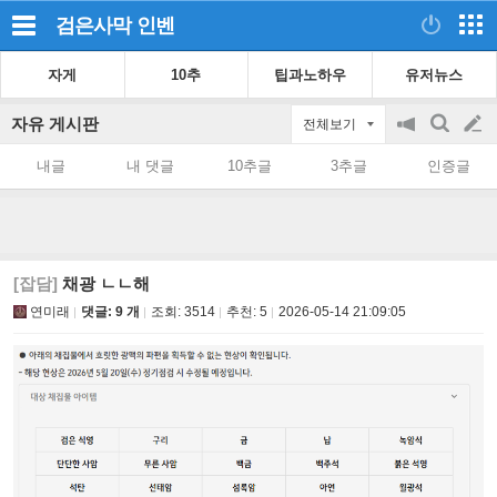
검은사막
인벤
자게
10추
팁과노하우
유저뉴스
자유 게시판
전체보기
공
검
글
지
색
내글
내 댓글
10추글
3추글
인증글
on/off
쓰
기
[잡담]
채광 ㄴㄴ해
연미래
댓글: 9 개
조회:
3514
추천:
5
2026-05-14 21:09:05