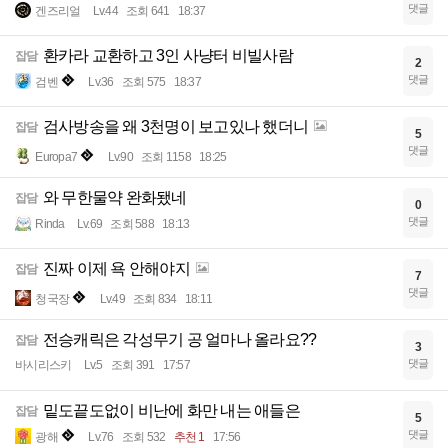
댓글
겐즈리얼
Lv.44
조회 641
18:37
환카라 교환하고 3인 사냥터 비빌사람
잡담
2
댓글
검벤
Lv.36
조회 575
18:37
검사방송을 왜 3천명이 보고있나 했더니
잡담
5
댓글
Europa7
Lv.90
조회 1158
18:25
와 무한물약 완화됐네
잡담
0
댓글
Rinda
Lv.69
조회 588
18:13
진짜 이제 욕 안해야지
잡담
7
댓글
청국장
Lv.49
조회 834
18:11
전승캐릭은 각성무기 공 얼마나 올라요??
잡담
3
댓글
바시리스키
Lv.5
조회 391
17:57
밑도끝도없이 비난에 화만 내는 애들은
잡담
5
댓글
광해
Lv.76
조회 532
추천 1
17:56