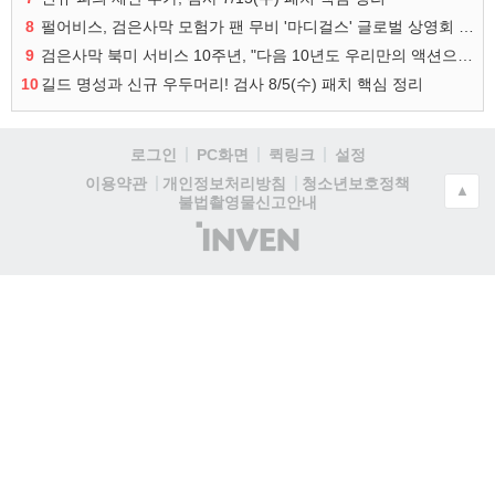
8
펄어비스, 검은사막 모험가 팬 무비 '마디걸스' 글로벌 상영회 개최
9
검은사막 북미 서비스 10주년, "다음 10년도 우리만의 액션으로"
10
길드 명성과 신규 우두머리! 검사 8/5(수) 패치 핵심 정리
로그인
PC화면
퀵링크
설정
청소년보호정책
이용약관
개인정보처리방침
▲
불법촬영물신고안내
(주)
인
벤