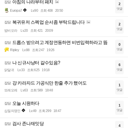
아침의 나라부터 패치
잡담
2
댓글
Europa7
Lv.90
조회 408
20:50
복귀유저 스펙업 순서좀 부탁드립니다
잡담
2
댓글
밤비오라
Lv.20
조회 421
20:09
드롭스 받으려고 계정연동하면 비번입력하라고 뜸
잡담
0
댓글
Ripley
Lv.88
조회 247
19:26
나 신규사냥터 갈수있음?
잡담
6
댓글
닭달귀
Lv.33
조회 625
19:18
걍 카라자드 가공식만 한줄 추가 했어도
잡담
1
댓글
또레오레
Lv.63
조회 589
18:48
오늘 시원하다
잡담
1
댓글
삽질의명인
Lv.49
조회 299
18:47
검사 존나재밋당
잡담
4