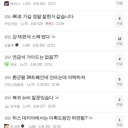
댓글
뭐하냐
Lv.53
조회 614
23:22
4K로 가길 정말 잘한거 같습니다
잡담
4
댓글
쿠앙크앙
Lv.70
조회 525
추천 1
22:54
강 재련석 스펙 떴다
잡담
12
댓글
킹몰루
Lv.65
조회 954
22:53
연금석 가이드는 없음??
잡담
4
댓글
루레
Lv.73
조회 265
22:51
환군왕 34트째인데 안뜨는데 어떡하져
잡담
5
댓글
자연산참돔회
Lv.70
조회 532
22:48
복귀 뉴비 질문있슴다
잡담
2
댓글
에두윌
Lv.70
조회 227
22:35
히스 데키아에서는 아획도핑만 하면됨?
잡담
1
댓글
킹크랑
Lv.88
조회 241
22:33