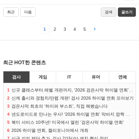
최근
다음
검색
글쓰기
1
2
3
4
5
최근 HOT한 콘텐츠
검사
게임
IT
유머
연예
1
신규 클래스부터 레벨 개편까지, '2026 검은사막 하이델 연회' 총정리
2
신캐 출시와 경험치/만렙 개편! 검사 2026 하이델 연회 모아보기
3
검은사막 최초의 '하이퍼 부스트', 직접 해봤습니다
4
넨도로이드로 만나는 우사! '2026 하이델 연회' 막바지 깜짝 공개
5
북미 서비스 10주년! 미국에서 열린 '검은사막 하이델 연회'
6
2026 하이델 연회, 캘리포니아에서 개최
7
신규 피의 제단 추가, 검사 7/15(수) 패치 핵심 정리