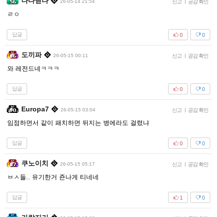
다다닫다
26-05-14 21:54
신고
|
공감 확인
ㄹㅇ
답글
0
0
도끼파
26-05-15 00:11
신고
|
공감 확인
와 레전드네ㅋㅋㅋ
답글
0
0
Europa7
26-05-15 03:04
신고
|
공감 확인
임점하면서 같이 패치하면 뒤지는 병에라도 걸렸냐
답글
0
0
쿠노이치
26-05-15 05:17
신고
|
공감 확인
ㅂㅅ들.. 유기한거 죤나게 티네네
답글
1
0