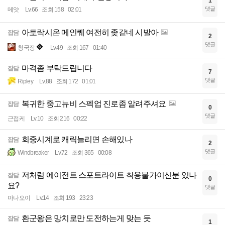
1
댓글
메얏
Lv.66
조회 158
02:01
아토락시온 메인퀘 여전히 좆같네 시발아
잡담
2
댓글
청국장
Lv.49
조회 167
01:40
마격좀 부탁드립니다
잡담
7
댓글
Ripley
Lv.88
조회 172
01:01
복귀한 중고뉴비 스펙업 진로좀 알려주셔요
잡담
0
댓글
근접케
Lv.10
조회 216
00:22
회중시계로 캐릭늘리면 손해있나
잡담
2
댓글
Windbreaker
Lv.72
조회 365
00:08
저처럼 에이전트 스포트라이트 착용불가이신분 있나
잡담
0
요?
댓글
마나오이
Lv.14
조회 193
23:23
환군왕은 망치로만 도전하는게 맞는 듯
잡담
1