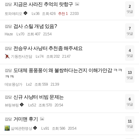
지금은 사라진 추억의 랏항구
잡담
2
댓글
토와애리오
Lv.36
조회 426
추천 1
22:03
검사 스틸 개념 있음?
잡담
7
댓글
Haze
Lv.70
조회 407
21:54
전승우사 사냥터 추천좀 해주세요
잡담
4
댓글
기동전사건담
Lv.74
조회 202
21:47
도대체 풍풍풍이 왜 불쌍하다는건지 이해가안감 ㅋㅋ
잡담
13
ㅋㅋ
댓글
데보몽상가
Lv.2
조회 559
21:39
신규 사냥터 비빔 문제는
잡담
6
댓글
뷰링뷰링
Lv.52
조회 570
20:54
거미맨 후기
잡담
11
댓글
삶에관한명상
Lv.91
조회 586
20:54