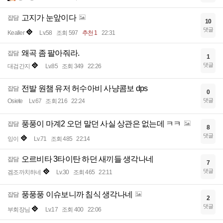
고지가 눈앞이다
잡담
10
댓글
Kealler
Lv.58
조회 597
추천 1
22:31
왜곡 좀 팔아줘라.
잡담
1
댓글
대검간지
Lv.85
조회 349
22:26
전발 원챔 유저 허수아비 사냥콤보 dps
잡담
0
댓글
Osiete
Lv.67
조회 216
22:24
풍풍이 마계2 오던 말던 사실 상관은 없는데 ㅋㅋ
잡담
8
댓글
잉이
Lv.71
조회 485
22:14
오르비타 3타이탄 하던 새끼들 생각나네
잡담
7
댓글
겜조까치하네
Lv.30
조회 465
22:11
풍풍풍 이슈보니까 침식 생각나네
잡담
2
댓글
부회장님
Lv.17
조회 400
22:06