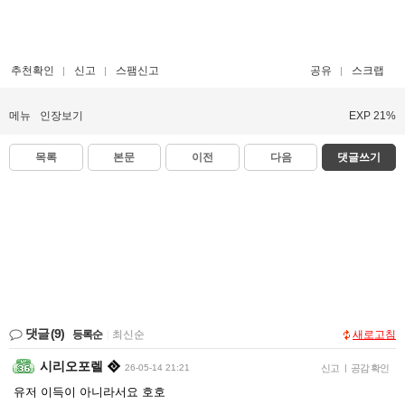
추천확인
신고
스팸신고
공유
스크랩
메뉴
인장보기
EXP 21%
목록
본문
이전
다음
댓글쓰기
댓글
(9)
등록순
|
최신순
새로고침
시리오포렐
26-05-14 21:21
신고
|
공감 확인
유저 이득이 아니라서요 호호