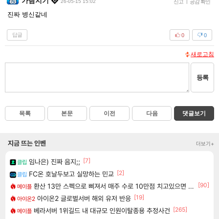
가람지기
26-05-15 15:02
신고
|
공감 확인
진짜 병신같네
답글
0
0
새로고침
등록
목록
본문
이전
다음
댓글보기
지금 뜨는 인벤
더보기+
[7]
임나은) 진짜 음지;;
클립
[2]
FC온 호날두보고 실망하는 민교
클립
[90]
환산 13만 스펙으로 삐져서 매주 수로 10만점 치고있으면 ㅋㅋ
메이플
[19]
아이온2 글로벌서버 해외 유저 반응
아이온2
[265]
베라서버 1위길드 내 대규모 인원이탈종용 추정사건
메이플