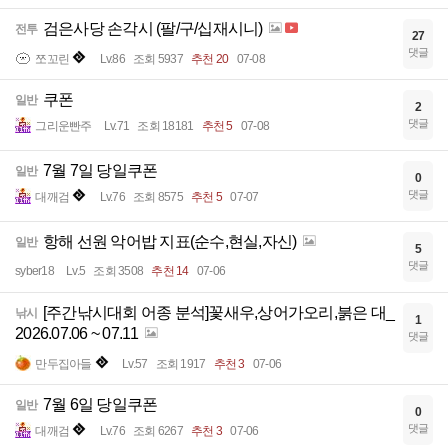
검은사당 손각시 (팔/구/십재시니)
전투
27
댓글
쪼꼬린
Lv.86
조회 5937
추천 20
07-08
쿠폰
일반
2
댓글
그리운빤주
Lv.71
조회 18181
추천 5
07-08
7월 7일 당일쿠폰
일반
0
댓글
대깨검
Lv.76
조회 8575
추천 5
07-07
항해 선원 악어밥 지표(순수,현실,자신)
일반
5
댓글
syber18
Lv.5
조회 3508
추천 14
07-06
[주간낚시대회 어종 분석]꽃새우,상어가오리,붉은 대_
낚시
1
2026.07.06 ~ 07.11
댓글
만두집아들
Lv.57
조회 1917
추천 3
07-06
7월 6일 당일쿠폰
일반
0
댓글
대깨검
Lv.76
조회 6267
추천 3
07-06