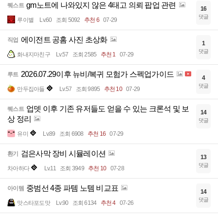
gm노트에 나와있지 않은 4태고 의뢰 팝업 관련
퀘스트
16
댓글
루이별
Lv.60
조회 5092
추천 6
07-29
에이전트 공홈 사진 초상화
직업
1
댓글
화내지마친구
Lv.57
조회 2585
추천 1
07-29
2026.07.29이후 뉴비/복귀 모험가 스펙업가이드
루트
4
댓글
만두집아들
Lv.57
조회 9895
추천 10
07-29
업뎃 이후 기존 유저들도 얻을 수 있는 크론석 및 보
퀘스트
14
상 정리
댓글
유미
Lv.89
조회 6908
추천 16
07-29
검은사막 장비 시뮬레이션
환기
13
댓글
차아하다
Lv.11
조회 3949
추천 10
07-28
중범선 4종 파템 노템 비교표
아이템
14
댓글
맛스타포도맛
Lv.90
조회 6134
추천 4
07-26