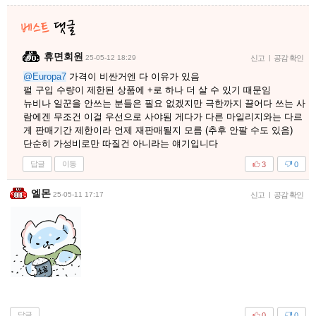
휴면회원
25-05-12 18:29
신고
|
공감 확인
@Europa7
가격이 비싼거엔 다 이유가 있음
펄 구입 수량이 제한된 상품에 +로 하나 더 살 수 있기 때문임
뉴비나 일꾼을 안쓰는 분들은 필요 없겠지만 극한까지 끌어다 쓰는 사
람에겐 무조건 이걸 우선으로 사야됨 게다가 다른 마일리지와는 다르
게 판매기간 제한이라 언제 재판매될지 모름 (추후 안팔 수도 있음)
단순히 가성비로만 따질건 아니라는 얘기입니다
답글
이동
3
0
엘몬
25-05-11 17:17
신고
|
공감 확인
답글
0
0