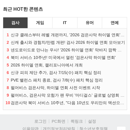
최근 HOT한 콘텐츠
검사
게임
IT
유머
연예
1
신규 클래스부터 레벨 개편까지, '2026 검은사막 하이델 연회' 총정리
2
신캐 출시와 경험치/만렙 개편! 검사 2026 하이델 연회 모아보기
3
넨도로이드로 만나는 우사! '2026 하이델 연회' 막바지 깜짝 공개
4
북미 서비스 10주년! 미국에서 열린 '검은사막 하이델 연회'
5
2026 하이델 연회, 캘리포니아에서 개최
6
신규 피의 제단 추가, 검사 7/15(수) 패치 핵심 정리
7
PVE 밸런스 패치 종료, 검사 7/8(수) 패치 핵심 정리
8
펄어비스 검은사막, 하이델 연회 사전 이벤트 시작
9
펄어비스, 검은사막 모험가 팬 무비 '마디걸스' 글로벌 상영회 개최
10
검은사막 북미 서비스 10주년, "다음 10년도 우리만의 액션으로"
로그인
PC화면
퀵링크
설정
청소년보호정책
이용약관
개인정보처리방침