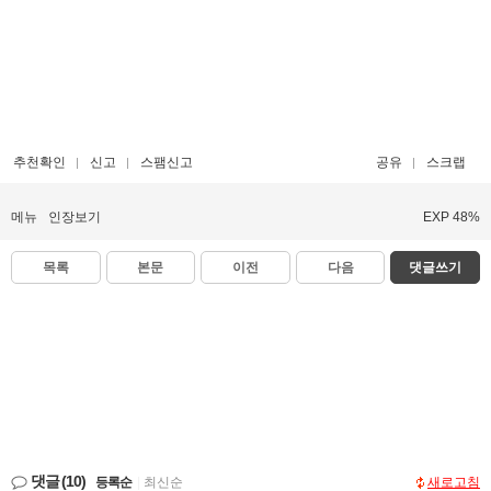
추천확인
신고
스팸신고
공유
스크랩
메뉴
인장보기
EXP 48%
목록
본문
이전
다음
댓글쓰기
댓글
(10)
등록순
|
최신순
새로고침