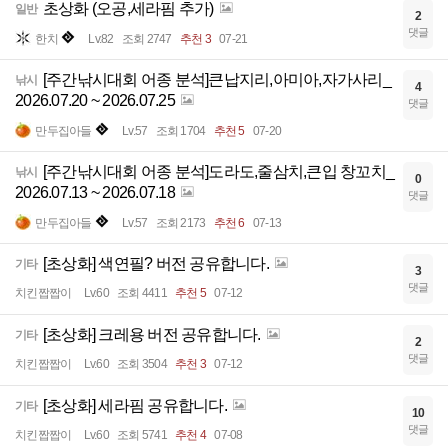
초상화 (오공,세라핌 추가)
일반
2
댓글
한치
Lv.82
조회 2747
추천 3
07-21
[주간낚시대회 어종 분석]큰납지리,아미아,자가사리_
낚시
4
2026.07.20 ~ 2026.07.25
댓글
만두집아들
Lv.57
조회 1704
추천 5
07-20
[주간낚시대회 어종 분석]도라도,줄삼치,큰입 창꼬치_
낚시
0
2026.07.13 ~ 2026.07.18
댓글
만두집아들
Lv.57
조회 2173
추천 6
07-13
[초상화] 색연필? 버전 공유합니다.
기타
3
댓글
치킨짭짭이
Lv.60
조회 4411
추천 5
07-12
[초상화] 크레용 버전 공유합니다.
기타
2
댓글
치킨짭짭이
Lv.60
조회 3504
추천 3
07-12
[초상화] 세라핌 공유합니다.
기타
10
댓글
치킨짭짭이
Lv.60
조회 5741
추천 4
07-08