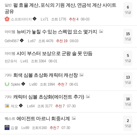
펄 효율 계산, 포식의 기원 계산, 연금석 계산 사이트
일반
6
공유
댓글
소프트이미지
Lv.71
조회 1776
추천 4
08-03
뉴비가 놓칠 수 있는 스펙업 요소 몇가지
아이템
15
댓글
Gdh4567
Lv.67
조회 4476
추천 19
08-03
샤이 부스터 보상으로 군왕 솔 못 만듬
아이템
5
댓글
린2유저
Lv.41
조회 3364
08-01
회색 심볼 초상화 캐릭터 캐선창
기타
13
댓글
Spiele
Lv.80
조회 1994
추천 7
08-01
캐릭터 심볼 초상화(에이전트 추가)
기타
16
댓글
제오
Lv.64
조회 3177
추천 7
07-30
에이전트 마르니 회중시계
퀘스트
2
댓글
김쿨
Lv.89
조회 6160
추천 7
07-30