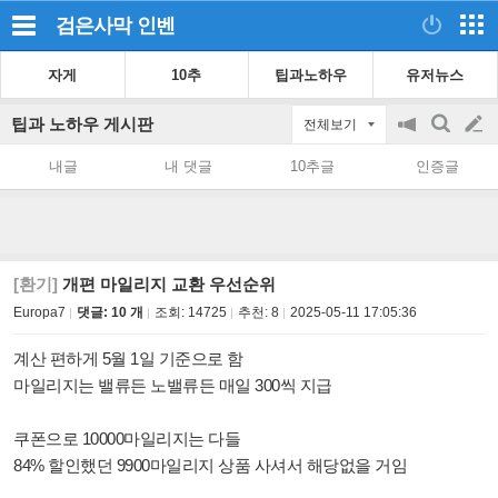
검은사막
인벤
자게
10추
팁과노하우
유저뉴스
팁과 노하우 게시판
전체보기
공
검
글
지
색
내글
내 댓글
10추글
인증글
on/off
쓰
기
[환기]
개편 마일리지 교환 우선순위
Europa7
댓글: 10 개
조회:
14725
추천:
8
2025-05-11 17:05:36
계산 편하게 5월 1일 기준으로 함
마일리지는 밸류든 노밸류든 매일 300씩 지급
쿠폰으로 10000마일리지는 다들
84% 할인했던 9900마일리지 상품 사셔서 해당없을 거임