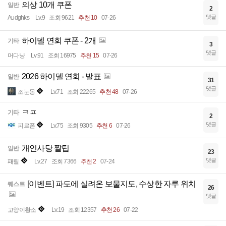
의상 10개 쿠폰
일반
2
댓글
Audghks
Lv.9
조회 9621
추천 10
07-26
하이델 연회 쿠폰 - 2개
기타
3
댓글
머다냥
Lv.91
조회 16975
추천 15
07-26
2026 하이델 연회 - 발표
일반
31
댓글
조눈몽
Lv.71
조회 22265
추천 48
07-26
ㅋㅍ
기타
2
댓글
피르폰
Lv.75
조회 9305
추천 6
07-26
개인사당 짤팁
일반
23
댓글
패릴
Lv.27
조회 7366
추천 2
07-24
[이벤트] 파도에 실려온 보물지도, 수상한 자루 위치
퀘스트
26
댓글
고양이황소
Lv.19
조회 12357
추천 26
07-22