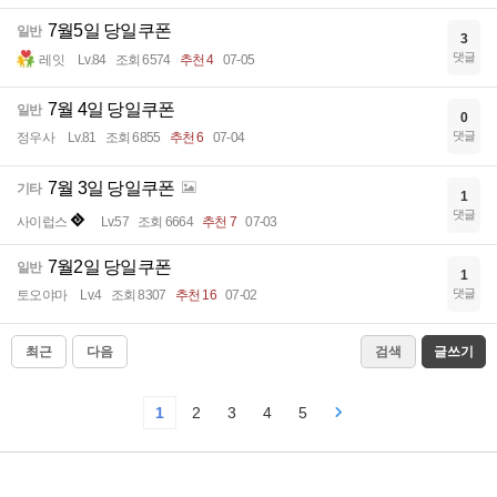
7월5일 당일쿠폰
일반
3
댓글
레잇
Lv.84
조회 6574
추천 4
07-05
7월 4일 당일쿠폰
일반
0
댓글
정우사
Lv.81
조회 6855
추천 6
07-04
7월 3일 당일쿠폰
기타
1
댓글
사이럽스
Lv.57
조회 6664
추천 7
07-03
7월2일 당일쿠폰
일반
1
댓글
토오야마
Lv.4
조회 8307
추천 16
07-02
최근
다음
검색
글쓰기
1
2
3
4
5