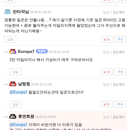
반타작님
25-05-11 18:34
신고
|
공감 확인
영롱한 일꾼은 안뚫나용....? 제가 알기론 이전에 기존 일꾼 6마리만 고용
가능한데 + @로 뚫어주는게 마일리지쪽에 팔았었는데 그거 우선으로 해
야되는게 아닌가해용~
답글
0
0
Europa7
25-05-11 18:50
신고
|
공감 확인
2만 마일리지나 해서 가성비가 매우 구려보여서요
답글
0
0
남찡찡
25-05-12 11:00
신고
|
공감 확인
@Europa7
펄질도안되는건데 일꾼으로간다!
답글
0
0
휴면회원
25-05-12 18:29
신고
|
공감 확인
@Europa7
가격이 비싼거엔 다 이유가 있음