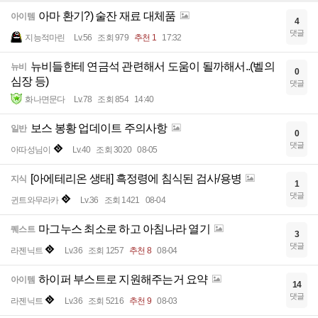
아마 환기?) 술잔 재료 대체품
아이템
4
댓글
지능적마린
Lv.56
조회 979
추천 1
17:32
뉴비들한테 연금석 관련해서 도움이 될까해서..(벨의
뉴비
0
심장 등)
댓글
화나면문다
Lv.78
조회 854
14:40
보스 봉황 업데이트 주의사항
일반
0
댓글
아따성님이
Lv.40
조회 3020
08-05
[아에테리온 생태] 흑정령에 침식된 검사/용병
지식
1
댓글
귄트와무라카
Lv.36
조회 1421
08-04
마그누스 최소로 하고 아침나라 열기
퀘스트
3
댓글
라젠닉트
Lv.36
조회 1257
추천 8
08-04
하이퍼 부스트로 지원해주는거 요약
아이템
14
댓글
라젠닉트
Lv.36
조회 5216
추천 9
08-03