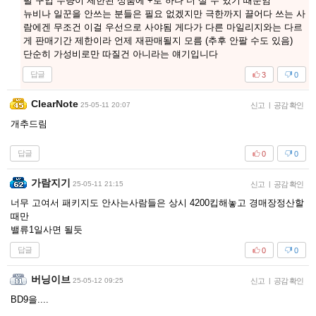
펄 구입 수량이 제한된 상품에 +로 하나 더 살 수 있기 때문임
뉴비나 일꾼을 안쓰는 분들은 필요 없겠지만 극한까지 끌어다 쓰는 사
람에겐 무조건 이걸 우선으로 사야됨 게다가 다른 마일리지와는 다르
게 판매기간 제한이라 언제 재판매될지 모름 (추후 안팔 수도 있음)
단순히 가성비로만 따질건 아니라는 얘기입니다
답글
3
0
ClearNote
25-05-11 20:07
신고
|
공감 확인
개추드림
답글
0
0
가람지기
25-05-11 21:15
신고
|
공감 확인
너무 고여서 패키지도 안사는사람들은 상시 4200킵해놓고 경매장정산할
때만
밸류1일사면 될듯
답글
0
0
버닝이브
25-05-12 09:25
신고
|
공감 확인
BD9을....