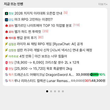
지금 뜨는 인벤
더보기+
[5]
2026 치지직 이리대회 오픈컵 안내
정보
마크 RPG 고민하는 이경민?
클립
[118]
벨가르딘 나이트메어 TOP 10 직업별 분포
로아
[35]
벨가 하드 찐 투력컷
로아
[82]
빵값 문의 후기
메이플
라이자 AI 채팅 RPG 게임 [RyzaChat: AI] 공개
섭컬겜
섬란 카구라 개발사 신작 [시노비 넥서스] 연내 출시 예정
섭컬겜
4컷 만화 | 야간 보초는 너무 힘들어
아주프로
[18,900 -> 6,090] 크리스탈 생수 2L x 12개
핫딜
[25,900 -> 15,720] 묵호 흑골뱅이 2kg
핫딜
드래곤소드 어웨이크닝 DragonSword Awakening
33,000원
10%
특가
루나 리마스터드 컬렉션 Lunar Remastered Collection
69,000원
30%
48,300원
특가