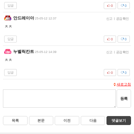
답글
0
0
안드레이아
25-05-12 12:37
신고
|
공감 확인
ㅊㅊ
답글
0
0
누벨릭칸트
25-05-12 14:39
신고
|
공감 확인
ㅊㅊ
답글
0
0
새로고침
등록
목록
본문
이전
다음
댓글보기