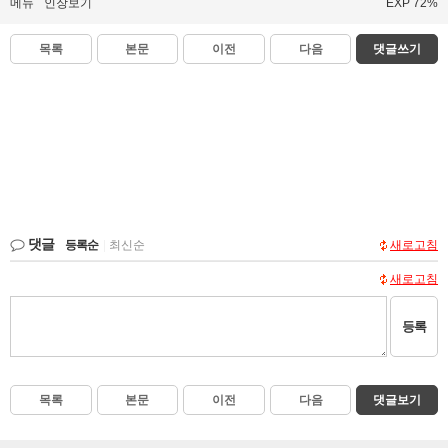
메뉴
인장보기
EXP 72%
목록
본문
이전
다음
댓글쓰기
댓글
등록순
|
최신순
새로고침
새로고침
등록
목록
본문
이전
다음
댓글보기