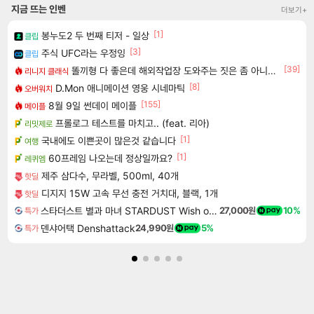
지금 뜨는 인벤
더보기+
[1]
봉누도2 두 번째 티저 - 일상
클립
[3]
주식 UFC라는 우정잉
클립
[39]
똘끼형 다 좋은데 해외작업장 도와주는 짓은 좀 아니지않냐?
리니지 클래식
[8]
D.Mon 애니메이션 영웅 시네마틱
오버워치
[155]
8월 9일 썬데이 메이플
메이플
프롤로그 테스트를 마치고.. (feat. 리아)
리밋제로
[1]
국내에도 이쁜곳이 많은것 같습니다
여행
[1]
60프레임 나오는데 정상일까요?
레퀴엠
제주 삼다수, 무라벨, 500ml, 40개
핫딜
디지지 15W 고속 무선 충전 거치대, 블랙, 1개
핫딜
스타더스트 별과 마녀 STARDUST Wish of Witch
27,000원
10%
특가
덴샤어택 Denshattack
24,990원
5%
특가