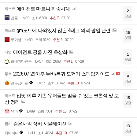
에이전트 마르니 회중시계
퀘스트
2
댓글
김쿨
Lv.89
조회 6300
추천 7
07-30
gm노트에 나와있지 않은 4태고 의뢰 팝업 관련
퀘스트
16
댓글
루이별
Lv.60
조회 5180
추천 6
07-29
에이전트 공홈 사진 초상화
직업
1
댓글
화내지마친구
Lv.57
조회 2668
추천 1
07-29
2026.07.29이후 뉴비/복귀 모험가 스펙업가이드
루트
4
댓글
만두집아들
Lv.57
조회 10342
추천 10
07-29
업뎃 이후 기존 유저들도 얻을 수 있는 크론석 및 보
퀘스트
15
상 정리
댓글
유미
Lv.89
조회 7061
추천 16
07-29
검은사막 장비 시뮬레이션
환기
13
댓글
차아하다
Lv.11
조회 4024
추천 10
07-28