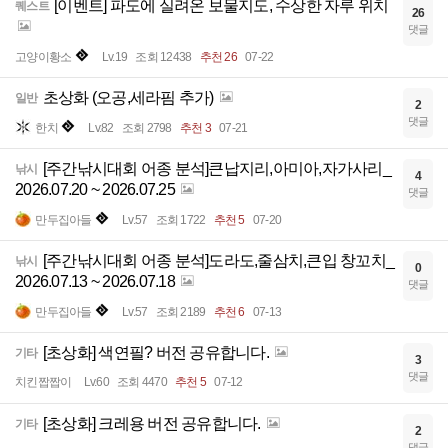
[이벤트] 파도에 실려온 보물지도, 수상한 자루 위치
퀘스트
26
댓글
고양이황소
Lv.19
조회 12438
추천 26
07-22
초상화 (오공,세라핌 추가)
일반
2
댓글
한치
Lv.82
조회 2798
추천 3
07-21
[주간낚시대회 어종 분석]큰납지리,아미아,자가사리_
낚시
4
2026.07.20 ~ 2026.07.25
댓글
만두집아들
Lv.57
조회 1722
추천 5
07-20
[주간낚시대회 어종 분석]도라도,줄삼치,큰입 창꼬치_
낚시
0
2026.07.13 ~ 2026.07.18
댓글
만두집아들
Lv.57
조회 2189
추천 6
07-13
[초상화] 색연필? 버전 공유합니다.
기타
3
댓글
치킨짭짭이
Lv.60
조회 4470
추천 5
07-12
[초상화] 크레용 버전 공유합니다.
기타
2
댓글