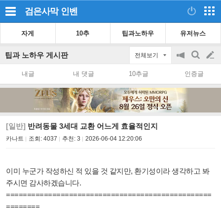
검은사막
인벤
자게
10추
팁과노하우
유저뉴스
팁과 노하우 게시판
전체보기
공
검
글
지
색
내글
내 댓글
10추글
인증글
on/off
쓰
기
[일반]
반려동물 3세대 교환 어느게 효율적인지
카나트
조회:
4037
추천:
3
2026-06-04 12:20:06
이미 누군가 작성하신 적 있을 것 같지만, 환기성이라 생각하고 봐
주시면 감사하겠습니다.
=================================================
========