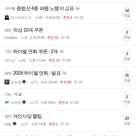
중범선 4종 파템 노템 비교표
아이템
14
댓글
맛스타포도맛
Lv.90
조회 6252
추천 4
07-26
의상 10개 쿠폰
일반
2
댓글
Audghks
Lv.9
조회 9780
추천 10
07-26
하이델 연회 쿠폰 - 2개
기타
3
댓글
머다냥
Lv.91
조회 17144
추천 15
07-26
2026 하이델 연회 - 발표
일반
31
댓글
조눈몽
Lv.71
조회 22445
추천 48
07-26
ㅋㅍ
기타
2
댓글
피르폰
Lv.75
조회 9391
추천 6
07-26
개인사당 짤팁
일반
23
댓글
패릴
Lv.27
조회 7438
추천 2
07-24