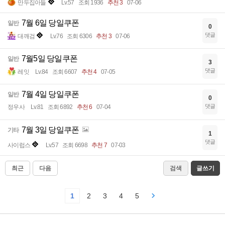
만두집아들
Lv.57
조회 1936
추천 3
07-06
7월 6일 당일쿠폰
일반
0
댓글
대깨검
Lv.76
조회 6306
추천 3
07-06
7월5일 당일쿠폰
일반
3
댓글
레잇
Lv.84
조회 6607
추천 4
07-05
7월 4일 당일쿠폰
일반
0
댓글
정우사
Lv.81
조회 6892
추천 6
07-04
7월 3일 당일쿠폰
기타
1
댓글
사이럽스
Lv.57
조회 6698
추천 7
07-03
최근
다음
검색
글쓰기
1
2
3
4
5