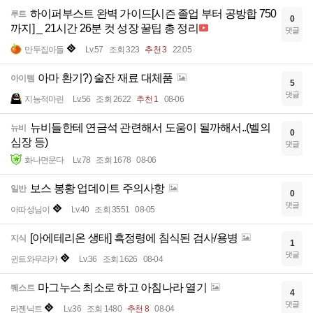
하이퍼부스트 완벽 가이드[시즌 졸업 부터 공방합 750
루트
0
까지] _ 21시간 26분 컷 성장 꿀팁 총 정리
댓글
만두집아들
Lv.57
조회 323
추천 3
22:05
아마 환기?) 술잔 재료 대체품
아이템
5
댓글
지능적마린
Lv.56
조회 2622
추천 1
08-06
뉴비들한테 연금석 관련해서 도움이 될까해서..(벨의
뉴비
0
심장 등)
댓글
화나면문다
Lv.78
조회 1678
08-06
보스 봉황 업데이트 주의사항
일반
0
댓글
아따성님이
Lv.40
조회 3551
08-05
[아에테리온 생태] 흑정령에 침식된 검사/용병
지식
1
댓글
귄트와무라카
Lv.36
조회 1626
08-04
마그누스 최소로 하고 아침나라 열기
퀘스트
4
댓글
라젠닉트
Lv.36
조회 1480
추천 8
08-04