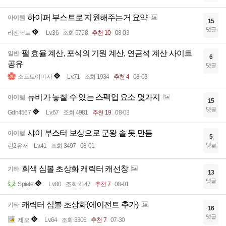
하이퍼 부스트로 지원해주는거 요약
아이템
15
댓글
라젠닉트
Lv.36
조회 5758
추천 10
08-03
펄 효율 계산, 포식의 기원 계산, 연금석 계산 사이트
일반
6
공유
댓글
소프트이미지
Lv.71
조회 1934
추천 4
08-03
뉴비가 놓칠 수 있는 스펙업 요소 몇가지
아이템
15
댓글
Gdh4567
Lv.67
조회 4981
추천 19
08-03
샤이 부스터 보상으로 군왕 솔 못 만듬
아이템
5
댓글
린2유저
Lv.41
조회 3497
08-01
회색 심볼 초상화 캐릭터 캐선창
기타
13
댓글
Spiele
Lv.80
조회 2147
추천 7
08-01
캐릭터 심볼 초상화(에이전트 추가)
기타
16
댓글
제오
Lv.64
조회 3306
추천 7
07-30