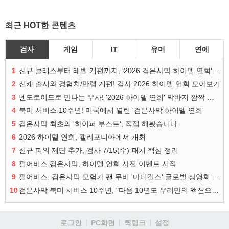
최근 HOT한 콘텐츠
검사
게임
IT
유머
연예
1
신규 클래스부터 레벨 개편까지, '2026 검은사막 하이델 연회' 총정리
2
신캐 출시와 경험치/만렙 개편! 검사 2026 하이델 연회 모아보기
3
넨도로이드로 만나는 우사! '2026 하이델 연회' 막바지 깜짝 공개
4
북미 서비스 10주년! 미국에서 열린 '검은사막 하이델 연회'
5
검은사막 최초의 '하이퍼 부스트', 직접 해봤습니다
6
2026 하이델 연회, 캘리포니아에서 개최
7
신규 피의 제단 추가, 검사 7/15(수) 패치 핵심 정리
8
펄어비스 검은사막, 하이델 연회 사전 이벤트 시작
9
펄어비스, 검은사막 모험가 팬 무비 '마디걸스' 글로벌 상영회 개최
10
검은사막 북미 서비스 10주년, "다음 10년도 우리만의 액션으로"
로그인
PC화면
퀵링크
설정