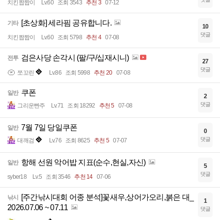
치킨짭짭이
Lv.60
조회 3543
추천 3
07-12
[초상화] 세라핌 공유합니다.
기타
10
댓글
치킨짭짭이
Lv.60
조회 5798
추천 4
07-08
검은사당 손각시 (팔/구/십재시니)
전투
27
댓글
쪼꼬린
Lv.86
조회 5998
추천 20
07-08
쿠폰
일반
2
댓글
그리운빤주
Lv.71
조회 18292
추천 5
07-08
7월 7일 당일쿠폰
일반
0
댓글
대깨검
Lv.76
조회 8625
추천 5
07-07
항해 선원 악어밥 지표(순수,현실,자신)
일반
5
댓글
syber18
Lv.5
조회 3546
추천 14
07-06
[주간낚시대회 어종 분석]꽃새우,상어가오리,붉은 대_
낚시
1
2026.07.06 ~ 07.11
댓글