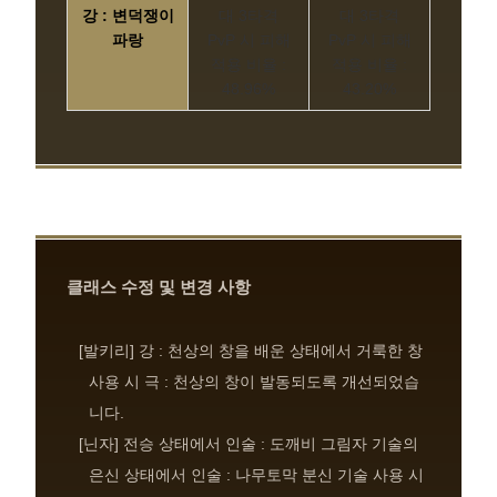
강 : 변덕쟁이
대 3타격
대 3타격
파랑
PvP 시 피해
PvP 시 피해
적용 비율 :
적용 비율 :
48.96%
43.20%
클래스 수정 및 변경 사항
[발키리] 강 : 천상의 창을 배운 상태에서 거룩한 창
사용 시 극 : 천상의 창이 발동되도록 개선되었습
니다.
[닌자] 전승 상태에서 인술 : 도깨비 그림자 기술의
은신 상태에서 인술 : 나무토막 분신 기술 사용 시