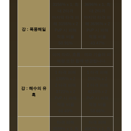
3156% x 1, 최
3696% x 1, 최
대 2타격
대 2타격
마지막 타격 피
마지막 타격 피
해 3156% x 2
해 3696% x 2
강 : 폭풍해일
PvP 시 피해
PvP 시 피해
적용 비율
적용 비율
50.91%
43.47%
이에 따라, 흐름 : 여파 기술의 피
해량 또한 함께 변경됩니다.
1 타격 피해
1 타격 피해
1395% x 2
1582% x 2
2 타격 피해
2 타격 피해
강 : 해수의 유
3721% x 2
4218% x 2
혹
PvP 시 피해
PvP 시 피해
적용 비율
적용 비율
66.49%
58.66%
타격 피해
타격 피해
3588% x 1, 최
4067% x 1, 최