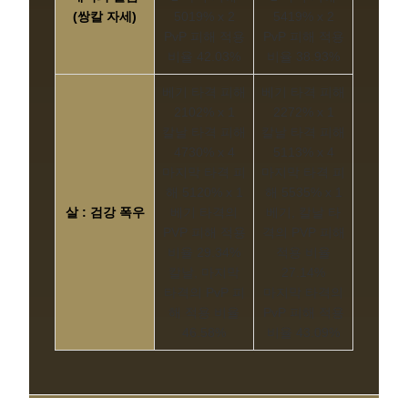
(쌍칼 자세)
5019% x 2
5419% x 2
PvP 피해 적용
PvP 피해 적용
비율 42.03%
비율 38.93%
베기 타격 피해
베기 타격 피해
2102% x 1
2272% x 1
칼날 타격 피해
칼날 타격 피해
4730% x 4
5113% x 4
마지막 타격 피
마지막 타격 피
해 5120% x 1
해 5535% x 1
살 : 검강 폭우
베기 타격의
베기, 칼날 타
PVP 피해 적용
격의 PVP 피해
비율 29.34%
적용 비율
칼날, 마지막
27.14%
타격의 PvP 피
마지막 타격의
해 적용 비율
PvP 피해 적용
46.58%
비율 43.09%