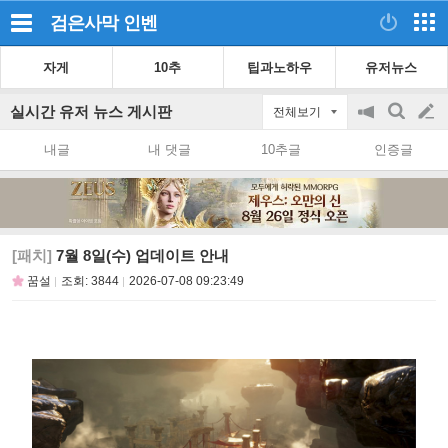
검은사막
인벤
자게
10추
팁과노하우
유저뉴스
실시간 유저 뉴스 게시판
전체보기
공
검
글
지
색
내글
내 댓글
10추글
인증글
on/off
쓰
기
[패치]
7월 8일(수) 업데이트 안내
꿈설
조회:
3844
2026-07-08 09:23:49
공
유
하
기