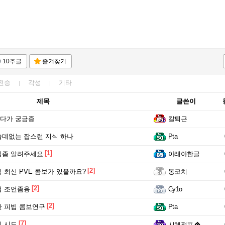
10추글
즐겨찾기
전승
각성
기타
제목
글쓴이
다가 궁금증
칼퇴근
데없는 잡스런 지식 하나
Pta
[1]
팁좀 알려주세요
아래아한글
[2]
 최신 PVE 콤보가 있을까요?
통코치
[2]
업 조언좀용
Cy1o
[2]
 피빕 콤보연구
Pta
[7]
 시도
시체점프