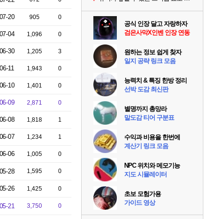
07-20
905
0
공식 인장 달고 자랑하자
검은사막X인벤 인장 연동
07-04
1,096
0
06-30
1,205
3
원하는 정보 쉽게 찾자
일지 공략 링크 모음
06-11
1,943
0
능력치 & 특징 한방 정리
06-10
1,401
0
선박 도감 최신판
06-09
2,871
0
별명까지 총망라
말도감 티어 구분표
06-08
1,818
1
06-07
1,234
1
수익과 비용을 한번에
계산기 링크 모음
06-06
1,005
0
NPC 위치와 메모기능
05-28
1,595
0
지도 시뮬레이터
05-26
1,425
0
초보 모험가용
가이드 영상
05-21
3,750
0