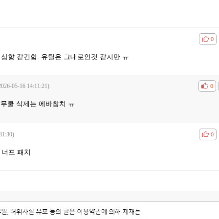
공감
비공
0
는 상향 같긴함. 유틸은 그대로인것 같지만 ㅠ
2026-05-16 14:11:21)
공감
비공
0
 무쿨 삭제는 에바참치 ㅠ
31:30)
공감
비공
0
 너프 패치