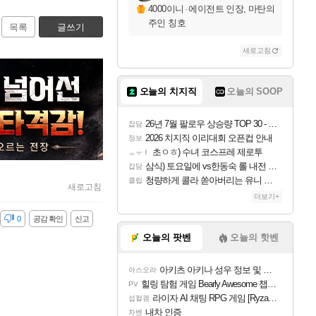
4000이니
·
에이전트 인장, 마탄의
주인 칭호
목록
글쓰기
새로고침
오늘의 치지직
오늘의 SOOP
26년 7월 팔로우 상승량 TOP 30 - 월간 치지직
잡담
2026 치지직 이리대회 오픈컵 안내
정보
초ㅇㅎ) 수녀 코스프레 제로투
ㅗㅜㅑ
삼식) 토요일에 vs한동숙 롤 내전 예정
잡담
청량하게 콜라 쏟아버리는 유니 ㅋㅋㅋ
클립
새로고침
더보기+
감
0
공감 확인
신고
오늘의 팟벤
오늘의 핫벤
아키츠 아키나 성우 정보 및 주요 필모
아스오라
힐링 탐험 게임 Bearly Awesome 챕터 1 트레일러
PV
라이자 AI 채팅 RPG 게임 [RyzaChat: AI] 공개
섭컬겜
내차 인증
차벤