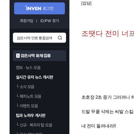
[잡담]
로그인
회원가입
ID/PW 찾기
조땟다 전미 너
검은사막 화제 집중
정보 · 뉴스 모음
실시간 유저 뉴스 게시판
└
소식 모음
└
패치노트 모음
초호장 2초 증가 그러려니 
└
이벤트 모음
드발 무쿨 삭제는 씨발 스
팁과 노하우 게시판
└
신규 · 복귀자 팁 모음
내 전미 돌려내라!!