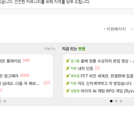
이전페이지
지금 뜨는
팟벤
더보기+
[49]
[289]
 먹은 플레이임
이션 오픈 트레일러
“ 경기도 사실상 부도. ”
올해 청룡 수상자의 본업 영상 -
메이플
걸그룹
[2]
터 공개
문도가 너무 후진입만 하려고하던데
내차 인증
LoL
차벤
[626]
[1]
[33]
은 참고해라
 다녀왔습니다.
오늘 갑자기 떡상한 팔찌옵션
FF7 외전 세계관, 완결편에 집결
로아
해외겜
[27]
[6]
네요..다들 꼭 해보십셔ㅁㅊ
기습하는 법
저도 신차계약하고 차 받았습니다
오 미쳣네..
리니지M
차벤
0]
치노트 (8/5)
[벨가르딘] 나이트메어 클리어 TOP10 알
라이자 AI 채팅 RPG 게임 [Ryza
로아
섭컬겜