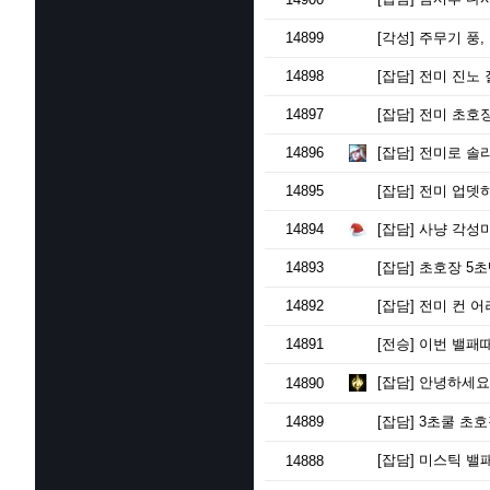
14899
[각성]
주무기 풍,
14898
[잡담]
전미 진노
14897
[잡담]
전미 초호장
14896
[잡담]
전미로 솔
14895
[잡담]
전미 업뎃
14894
[잡담]
사냥 각성
14893
[잡담]
초호장 5초
14892
[잡담]
전미 컨 어
14891
[전승]
이번 밸패때
[잡담]
안녕하세요
14890
14889
[잡담]
3초쿨 초호
[잡담]
미스틱 밸패
14888