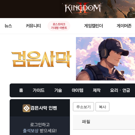
로스트아크
뉴스
커뮤니티
게임캘린더
게이머존
기대평 이벤트
홈
가이드
기술
아이템
제작
요리 · 연금
주소보기
복사
검은사막 인벤
패릴
로그인하고
출석보상
받으세요!