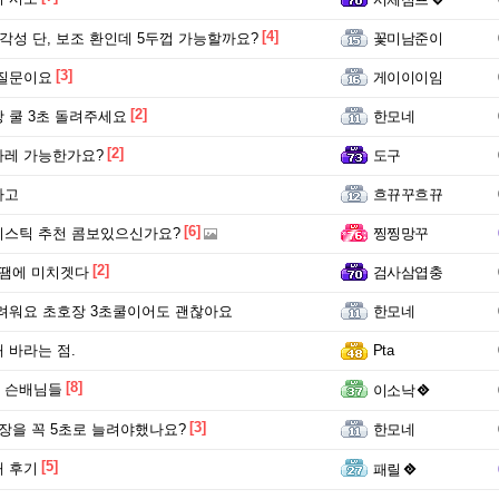
[4]
 각성 단, 보조 환인데 5두껍 가능할까요?
꽃미남준이
[3]
 질문이요
게이이이임
[2]
 쿨 3초 돌려주세요
한모네
[2]
라레 가능한가요?
도구
하고
흐뀨꾸흐뀨
[6]
미스틱 추천 콤보있으신가요?
찡찡망꾸
[2]
땜에 미치겟다
검사삼엽충
려워요 초호장 3초쿨이어도 괜찮아요
한모네
 바라는 점.
Pta
[8]
 슨배님들
이소낙
[3]
장을 꼭 5초로 늘려야했나요?
한모네
[5]
 후기
패릴