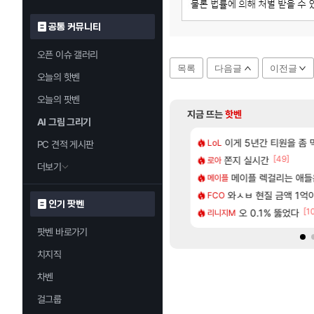
공통 커뮤니티
오픈 이슈 갤러리
목록
다음글
이전글
오늘의 핫벤
오늘의 팟벤
지금 뜨는
핫벤
AI 그림 그리기
[10]
놈들아니야 ㅡㅡ
카구라 개발사 신작 [시노비 넥서스] 연내 출시 예정
이게 5년간 티원을 좀
비스트 오브 리인카네
LoL
PV
PC 견적 게시판
[64]
[49]
 컴플뜸ㅋㅋ
, 신작 서브컬쳐 게임 [펄 인 블루] 티저 사이트 오픈
쫀지 실시간
「에린」 컨셉 포스
로아
아스오라
더보기
[12]
 3세트 경기 딜량..jpg
컷 만화 | 야간 보초는 너무 힘들어
메이플 렉걸리는 애들
7년만에 가족여행을
메이플
여행
[327]
 숙코 시ㅡ발련아
 길찾기/지도 공략 (1 ~ 12장)
와ㅅㅂ 현질 금액 1억이 넘
쿠를 먼저 보내서 
FCO
비스트
인기 팟벤
[44]
[1
 초스피드 효율 요약
스트 때는 로비에 온라인 기능이 있는데
오 0.1% 뚫었다
리싱크드 1.06 패
리니지M
리싱크드
팟벤 바로가기
치지직
차벤
걸그룹