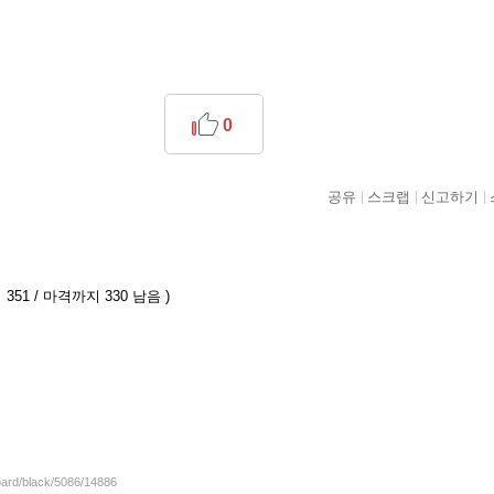
0
공유
스크랩
신고하기
351 / 마격까지 330 남음 )
oard/black/5086/14886