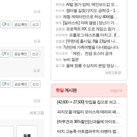
AI발 원가 압박, 메인보드값 오르나
해외겜
챕터별 길찾기/지도 공략 (1 ~ 12장)
비스트
답글
체험 캐릭터만으로 허상 40레벨 하이와티아 5분 컷!｜에이메스·린네·모니에 명함
명조
[일러스트] 자매 앨범 | 장난기 가득한 오후의 공원 (리메이크판)
명조
감
0
공감 확인
신고
프로젝트 RX 도쿄 게임쇼 참가 결정
섭컬겜
프롤로그 테스트를 마치고.. (feat. 리아)
리밋제로
[무한대] 출시일, 8월 13일에 나오나
답글
섭컬겜
7년만에 가족여행을 다녀왔습니다.
여행
「에린」 컨셉 포스터 공개
아스오라
감
0
공감 확인
신고
뉴비 질문
명조
올해 청룡 수상자의 본업 영상 - 스테이씨 윤
걸그룹
답글
새로고침
감
0
공감 확인
신고
핫딜
게시판
더보기+
답글
[42,600 -> 27,500] 맛집을 집으로 쇠고기 샤브샤브 밀키트 1.2kg
피지오겔 데일리 모이스쳐 테라피 페이셜 크림, 75ml, 1개
새로고침
[하루견과 36%할인]산과들에 마이포켓넛츠, 20g, 50봉
터치 고농축 아토캡파우치 라벤더 캡슐세제 8g 120개입x2개
등록