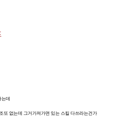
프
하는데
킬조또 없는데 그거가져가면 있는 스킬 다쓰라는건가