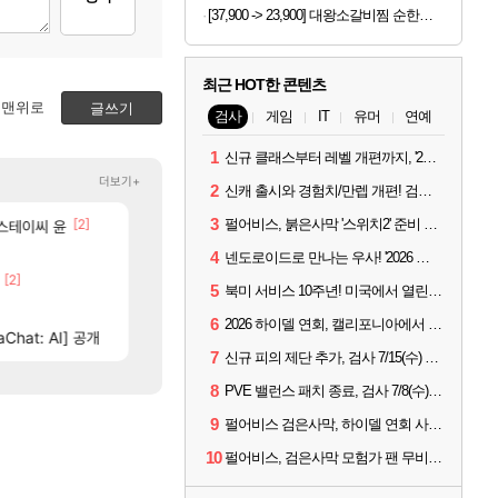
[37,900 -> 23,900] 대왕소갈비찜 순한맛 1.2kg
최근 HOT한 콘텐츠
맨위로
글쓰기
검사
게임
IT
유머
연예
1
신규 클래스부터 레벨 개편까지, '2026 검은사막 하이델 연회' 총정리
더보기+
2
신캐 출시와 경험치/만렙 개편! 검사 2026 하이델 연회 모아보기
3
[2]
[10]
펄어비스, 붉은사막 '스위치2' 준비 중... 도깨비는 28년 목표
 스테이씨 윤
미친놈들아니야 ㅡㅡ
섬란 카구라 개발사 신작 [시노비 넥서스] 연내 출시 
리니지M
섭컬겜
[33]
[64]
와 ㅁㅊ 컴플뜸ㅋㅋ
넷마블, 신작 서브컬쳐 게임 [펄 인 블루] 티저 사이트 
메이플
섭컬겜
4
넨도로이드로 만나는 우사! '2026 하이델 연회' 막바지 깜짝 공개
[2]
[12]
젠지 한화 3세트 경기 딜량..jpg
4컷 만화 | 야간 보초는 너무 힘들어
LoL
아주프로
5
북미 서비스 10주년! 미국에서 열린 '검은사막 하이델 연회'
[327]
이적자 숙코 시ㅡ발련아
챕터별 길찾기/지도 공략 (1 ~ 12장)
메이플
비스트
6
2026 하이델 연회, 캘리포니아에서 개최
[37]
[44]
려드립니다.
Chat: AI] 공개
완갑 정보 초스피드 효율 요약
테스트 때는 로비에 온라인 기능이 있는데
로아
리밋제로
7
신규 피의 제단 추가, 검사 7/15(수) 패치 핵심 정리
8
PVE 밸런스 패치 종료, 검사 7/8(수) 패치 핵심 정리
9
펄어비스 검은사막, 하이델 연회 사전 이벤트 시작
10
펄어비스, 검은사막 모험가 팬 무비 '마디걸스' 글로벌 상영회 개최