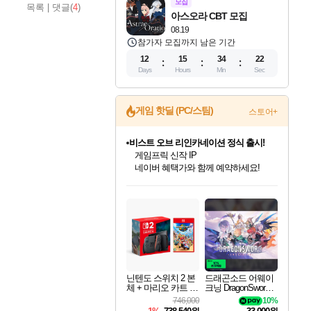
모집
목록
|
댓글(
4
)
아스오라 CBT 모집
08.19
참가자 모집까지 남은 기간
12
15
34
21
Days
Hours
Min
Sec
게임 핫딜 (PC/스팀)
스토어+
커세어 코브 출시 기념 할인!
해적'섬'을 발전시키자!
할인&네이버혜택으로 만나보세요!
인벤게임즈 8월 특별 할인!
드래곤소드: 어웨이크닝 입점!
문명 7 특별 할인!
귀무자: 검의 길 예약 판매 중!
비스트 오브 리인카네이션 정식 출시!
더 렐릭 퍼스트 가디언 정식 출시
베데스다 40주년 기념 할인 중!
마블 투혼 파이팅 소울즈 예약 판매 중!
캡콤 프렌차이즈 할인 진행 중!
캡콤 일부 상품 상시 할인
스타워즈 은하계 레이서
로블록스 기프트 카드 공식 입점
인기 퍼블리셔 모음!
스팀으로 만나는 드래곤소드!
조선&고려 DLC 출시 예정
10% 할인과
게임프릭 신작 IP
설화x하드코어 액션!
베데스다의 명작들을
마블 히어로 총 출동&화려한 격투!
몬헌, 바하 등 인기 IP를
몬헌 와일즈 & 드래곤즈 도그마2
인벤게임즈에서 10% 추가 적립
Robux를 가장 안전하고
최대 90% 할인가를 만나보세요!
네이버혜택과 함께 만나보세요!
50%할인&추가 적립까지!
이니&베니 혜택까지!
네이버 혜택가와 함께 예약하세요!
네이버페이 혜택과 만나보세요!
40주년 프로모션으로 만나보세요!
네이버 포인트 혜택까지!
할인가에 만나보세요!
일부 에디션 상시 할인!
혜택으로 예약 판매 중
편안하게 충전하세요
닌텐도 스위치 2 본
드래곤소드 어웨이
체 + 마리오 카트 월
크닝 DragonSword A
드
wakening
746,000
10%