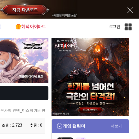
혜택.아이마트
로그인
인
벤
전
체
사
이
트
맵
은사막 인벤_미스틱 게시판
조회:
2,723
추천:
0
게임 캘린더
더보기+