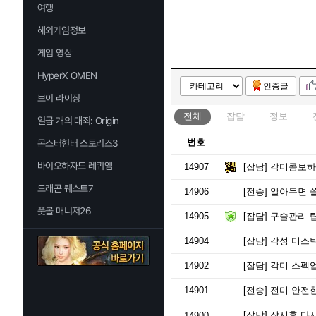
여행
해외게임정보
게임 영상
HyperX OMEN
인증글
브이 라이징
전체
잡담
정보
일곱 개의 대죄: Origin
번호
몬스터헌터 스토리즈3
바이오하자드 레퀴엠
14907
[잡담]
각미콤보하
드래곤 퀘스트7
14906
[전승]
알아두면 쓸
풋볼 매니저26
14905
[잡담]
구슬관리 
14904
[잡담]
각성 미스틱
14902
[잡담]
각미 스펙
14901
[전승]
전미 안전한
[잡담]
잠시후 다시
14900