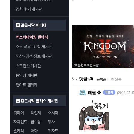
강화 후기 게시판
검은사막 미디어
커스터마이징 갤러리
소스 공유 · 요청 게시판
의상 · 염색 정보 게시판
스크린샷 게시판
동영상 게시판
(4)
댓글
등록순
|
최신순
팬아트 갤러리
패릴
(2026-05-1
검은사막 클래스 게시판
워리어
레인저
소서러
자이언트
금수랑
무사
발키리
매화
위자드