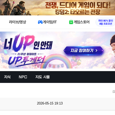
X
최대 90% 할인
라이브/영상
게이밍/IT
게임스토어
8월 프로모션
지식
NPC
지도 시뮬
검
2026-05-15 19:13