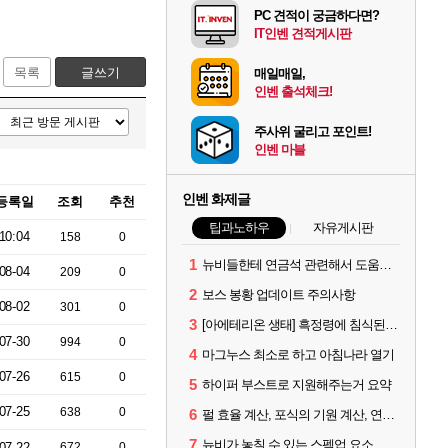
PC 견적이 궁금하다면?
IT인벤 견적게시판
목록
글쓰기
매일매일,
인벤 출석체크!
주사위 굴리고 포인트!
인벤 마블
인벤 화제글
등록일
조회
추천
팁과노하우
자유게시판
10:04
158
0
1
뉴비들한테 연금석 관련해서 도움이 될까해서..(벨의심장 등)
08-04
209
0
2
보스 봉황 업데이트 주의사항
08-02
301
0
3
[아에테리온 생태] 흑정령에 침식된 검사/용병
07-30
994
0
4
마그누스 최소로 하고 아침나라 열기
07-26
615
0
5
하이퍼 부스트로 지원해주는거 요약
07-25
638
0
6
펄 효율 계산, 포식의 기원 계산, 연금석 계산 사이트 공유
7
뉴비가 놓칠 수 있는 스펙업 요소 몇가지
07-22
672
0