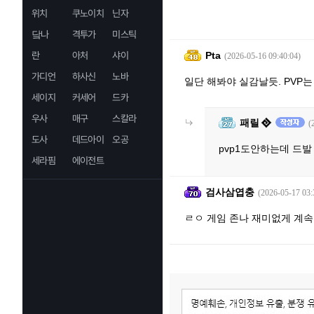
위치
쿠노이치
닌자
닼나
격투가
미스틱
란
아처
샤이
Pta
(2026-05-16 09:40:04)
가디언
하사신
노바
일단 해봐야 실감날듯. PVP
세이지
커세어
드카
우사
매구
스칼라
패릴
(
도사
데드아이
오공
pvp1도안하는데 드발
세라핌
에이전트
검사삼엽충
(2026-05-17 03:
ㄹㅇ 게임 존나 재미없게 계속