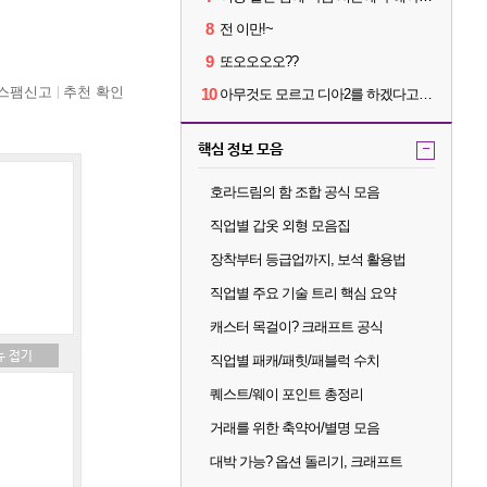
8
전 이만!~
9
또오오오오??
스팸신고
추천 확인
10
아무것도 모르고 디아2를 하겠다고요???
핵심 정보 모음
-
호라드림의 함 조합 공식 모음
직업별 갑옷 외형 모음집
장착부터 등급업까지, 보석 활용법
직업별 주요 기술 트리 핵심 요약
캐스터 목걸이? 크래프트 공식
직업별 패캐/패힛/패블럭 수치
퀘스트/웨이 포인트 총정리
거래를 위한 축약어/별명 모음
대박 가능? 옵션 돌리기, 크래프트