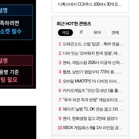
디톡스데이 CCA주스 100ml x 30개 (1개당 497원)
최근 HOT한 콘텐츠
게임
IT
유머
연예
1
드래곤소드, 스팀 '압긍'…축하 댓글 달고 게임 코드 받자!
2
디바 잇는 '오버워치 한국 영웅', 메카 파일럿 디몬 나온다
3
엔씨, 게임스컴 2026서 미공개 신작 최초 공개
4
웹젠, 상반기 영업수익 773억 원…순이익 89% 증가
5
모바일 MMOTPS '더 디비전 리서전스', 6일 스팀에도 출시
6
카카오게임즈 "오딘 Q 내년 1월 출시, 연기는 없다"
7
"유저 의견 적극 반영" 게임프리크, 비스트 오브 리인카네이션 개선 나선다
8
'페이즈' 날뛴 T1, DK 연승 끊고 1위 지켜
9
젠지, 한화생명 잡고 2연패 끊었다
10
XBOX 게임패스 8월 1차 라인업 공개... '비스트 오브 리인카네이션' 즉시 합류