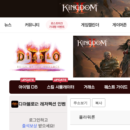
로스트아크
뉴스
커뮤니티
게임캘린더
게이머존
기대평 이벤트
아이템 DB
스킬 시뮬레이터
거래소
퀘스트 가이드
주소보기
복사
디아블로2: 레저렉션 인벤
플라워론
로그인하고
출석보상
받으세요!