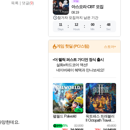
모집
목록
|
댓글(
9
)
아스오라 CBT 모집
08.19
참가자 모집까지 남은 기간
11
12
00
47
Days
Hours
Min
Sec
게임 핫딜 (PC/스팀)
스토어+
더 렐릭 퍼스트 가디언 정식 출시
설화x하드코어 액션!
네이버페이 혜택과 만나보세요!
인벤게임즈 8월 특별 할인!
드래곤소드: 어웨이크닝 입점!
문명 7 특별 할인!
마블 투혼 파이팅 소울즈 정식출시!
귀무자: 검의 길 예약 판매 중!
비스트 오브 리인카네이션 정식 출시!
커세어 코브 출시 기념 할인!
베데스다 40주년 기념 할인 중!
캡콤 프렌차이즈 할인 진행 중!
캡콤 일부 상품 상시 할인
스타워즈 은하계 레이서
로블록스 기프트 카드 공식 입점
인기 퍼블리셔 모음!
스팀으로 만나는 드래곤소드!
조선&고려 DLC 출시 예정
마블 히어로 총 출동&화려한 격투!
10% 할인과
게임프릭 신작 IP
해적'섬'을 발전시키자!
베데스다의 명작들을
몬헌, 바하 등 인기 IP를
몬헌 와일즈 & 드래곤즈 도그마2
인벤게임즈에서 10% 추가 적립
Robux를 가장 안전하고
최대 90% 할인가를 만나보세요!
네이버혜택과 함께 만나보세요!
50%할인&추가 적립까지!
네이버 포인트 혜택까지!
이니&베니 혜택까지!
네이버 혜택가와 함께 예약하세요!
할인&네이버혜택으로 만나보세요!
40주년 프로모션으로 만나보세요!
할인가에 만나보세요!
일부 에디션 상시 할인!
혜택으로 예약 판매 중
편안하게 충전하세요
팰월드 Palworld
옥토패스 트래블러
II Octopath Traveler I
다양한데요.
I
5%
32,000
49,800