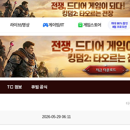
X
최대 90% 할인
라이브/영상
게이밍/IT
게임스토어
8월 프로모션
TC 정보
큐빙 공식
디
2026-05-29 06:11