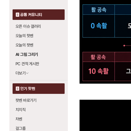
공통 커뮤니티
오픈 이슈 갤러리
오늘의 핫벤
오늘의 팟벤
AI 그림 그리기
PC 견적 게시판
더보기
인기 팟벤
팟벤 바로가기
치지직
차벤
걸그룹