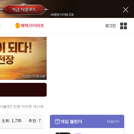
혜택.아이마트
로그인
인
벤
전
체
사
이
트
맵
아블로2 인벤 아마존 게시판
조회:
1,730
추천:
7
게임 캘린더
더보기+