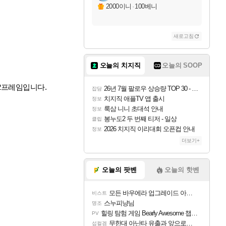
2000이니
·
100베니
새로고침
오늘의 치지직
오늘의 SOOP
2프레임입니다.
26년 7월 팔로우 상승량 TOP 30 - 월간 치지직
잡담
치지직 애플TV 앱 출시
정보
룩삼 니니 초대석 안내
정보
봉누도2 두 번째 티저 - 일상
클립
2026 치지직 이리대회 오픈컵 안내
정보
더보기+
오늘의 팟벤
오늘의 핫벤
모든 바우에라 업그레이드 아이템 획득 위치 공략 (89개)
비스트
스누피냥님
명조
힐링 탐험 게임 Bearly Awesome 챕터 1 트레일러
PV
무한대 아난타 유출과 앞으로의 예상 (루머)
섭컬겜