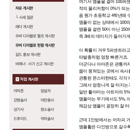
여기서 앰플을 걸어 100
자유 게시판
적의 물리저항이 0%가 되는게
음 뭔가 초등학교 4학년때
└
시세 질문
앰플이 없는 상태에서 100
래더 게시판
앰플을 걸면 50이 아닌 15
우버 디아블로 헬프 게시판
즉 3배의 데미지가 들어가
우버 디아블로 현황 게시판
이 확률이 겨우 5퍼센트라고
길드 홍보 게시판
따발총처럼 엄청 빠른거죠.
비매너 · 사기 신고 게시판
더군다나 아마존은 관통까지
몹이 뭉쳐있는 곳에서 속사를
관통된 몬스터한테도 각각 
직업 게시판
그래서 엄청나게 잘 터지는
아마존
암살자
일반 활아마는 아트마의 5
앰플마는 무기에서도 5%, 
강령술사
야만용사
체감상 앰플이 굉장히 잘 터
성기사
원소술사
드루이드
악마술사
근데 1인방에서는 어차피 거
앰플활은 다인방으로 갈수록,