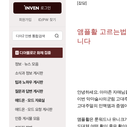
[잡담]
로그인
회원가입
ID/PW 찾기
앰플활 고르는법
니다
디아블로2 화제 집중
정보 · 뉴스 모음
소식과 정보 게시판
팁과 노하우 게시판
질문과 답변 게시판
안녕하세요. 아마존 자매님
이번 악마술사의군림 고대주
애드온 · 모드 자료실
고대주얼의 민맥뎀과 증뎀이 
애드온 · 모드 요청 게시판
인증 게시물 모음
앰플활은 룬워드나 유니크가
도대체 어떤 활이 좋은 활이