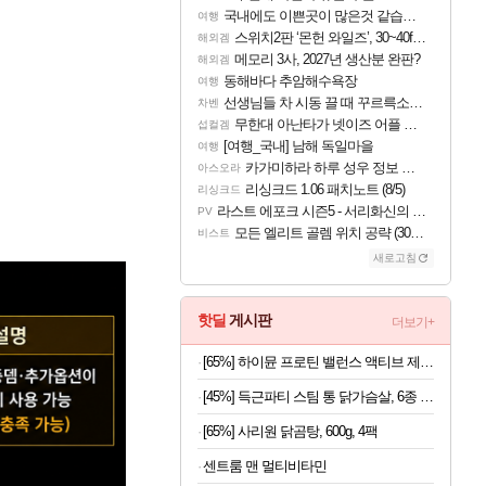
국내에도 이쁜곳이 많은것 같습니다
여행
스위치2판 ‘몬헌 와일즈’, 30~40fps 목표 추정
해외겜
메모리 3사, 2027년 생산분 완판?
해외겜
동해바다 추암해수욕장
여행
선생님들 차 시동 끌 때 꾸르륵소리나는데
차벤
무한대 아난타가 넷이즈 어플 달력에 일정 등록
섭컬겜
[여행_국내] 남해 독일마을
여행
카가미하라 하루 성우 정보 및 주요 필모
아스오라
리싱크드 1.06 패치노트 (8/5)
리싱크드
라스트 에포크 시즌5 - 서리화신의 분노 티저
PV
모든 엘리트 골렘 위치 공략 (30개) - 방랑 결투가
비스트
새로고침
핫딜
게시판
더보기+
[65%] 하이뮨 프로틴 밸런스 액티브 제로, 밀크쉐이크, 250ml, 18개
[45%] 득근파티 스팀 통 닭가슴살, 6종 혼합, 100g, 30팩
[65%] 사리원 닭곰탕, 600g, 4팩
센트룸 맨 멀티비타민