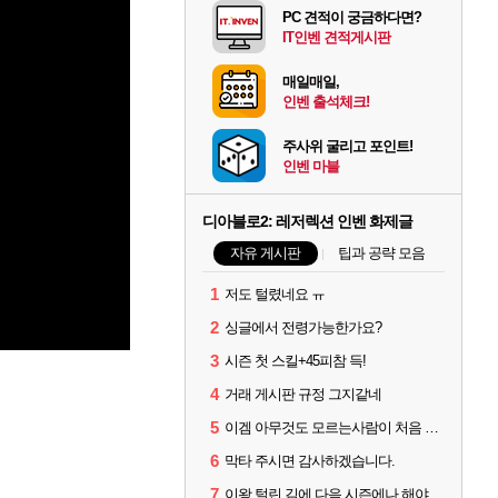
PC 견적이 궁금하다면?
IT인벤 견적게시판
매일매일,
인벤 출석체크!
주사위 굴리고 포인트!
인벤 마블
디아블로2: 레저렉션 인벤 화제글
자유 게시판
팁과 공략 모음
1
저도 털렸네요 ㅠ
2
싱글에서 전령가능한가요?
3
시즌 첫 스킬+45피참 득!
4
거래 게시판 규정 그지같네
5
이겜 아무것도 모르는사람이 처음 시작하기 괜찮나요?
6
막타 주시면 감사하겠습니다.
7
이왕 털린 김에 다음 시즌에나 해야겠네요