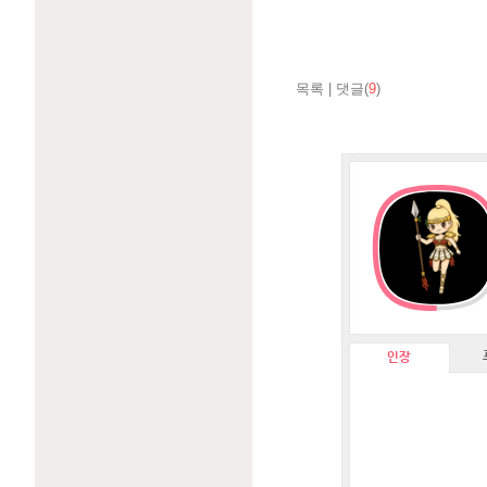
목록
|
댓글(
9
)
인장