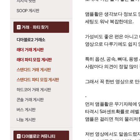
치지직 팟벤
SOOP 게시판
앰플활은 생각보다 정보도 
세팅도 워낙 복잡한데요.
거래 · 파티 찾기
가성비도 좋은 편은 아니고
디아블로2 거래소
영상으로 다루기에도 쉽지 
래더 거래 게시판
특히 옵션, 공속, 뼈대, 용
래더 파티 모집 게시판
사람마다 의견이 정말 많이 
스탠다드 거래 게시판
스탠다드 파티 모집 게시판
그래서 꼭 한번 영상으로 만
하드코어 거래 게시판
-
콘솔 거래 게시판
먼저 앰플활은 무기자체에 
버스 게시판
타격시 5퍼센트확률로 레벨1
앰플은 걸리면 적의 물리저항
나눔 게시판
저번 영상에서도 말씀드렸지
디아블로2 커뮤니티