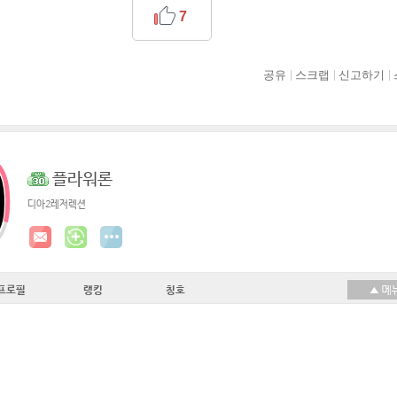
7
공유
스크랩
신고하기
플라워론
디아2레저렉션
프로필
랭킹
칭호