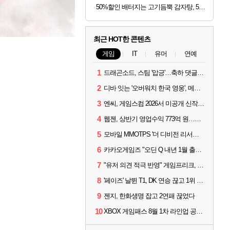
50%할인 배터지는 고기듬뿍 감자탕, 5kg, 1개
최근 HOT한 콘텐츠
게임
IT
유머
연예
1
드래곤소드, 스팀 '압긍'…축하 댓글 달고 게임 코드 받자!
2
디바 잇는 '오버워치 한국 영웅', 메카 파일럿 디몬 나온다
3
엔씨, 게임스컴 2026서 미공개 신작 최초 공개
4
웹젠, 상반기 영업수익 773억 원…순이익 89% 증가
5
모바일 MMOTPS '더 디비전 리서전스', 6일 스팀에도 출시
6
카카오게임즈 "오딘 Q 내년 1월 출시, 연기는 없다"
7
"유저 의견 적극 반영" 게임프리크, 비스트 오브 리인카네이션 개선 나선다
8
'페이즈' 날뛴 T1, DK 연승 끊고 1위 지켜
9
젠지, 한화생명 잡고 2연패 끊었다
10
XBOX 게임패스 8월 1차 라인업 공개... '비스트 오브 리인카네이션' 즉시 합류