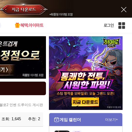
혜택.아이마트
로그인
인
벤
전
체
사
이
트
맵
블로2 인벤 드루이드 게시판
조회:
1,645
추천:
2
게임 캘린더
더보기+