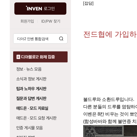
[잡담]
로그인
회원가입
ID/PW 찾기
전드협에 가입하
디아블로2 화제 집중
정보 · 뉴스 모음
소식과 정보 게시판
팁과 노하우 게시판
질문과 답변 게시판
불드루와 소환드루입니다.
다른 분들의 드루를 염탐하여
애드온 · 모드 자료실
이벤은 8칸 비우는 것이 뽀
애드온 · 모드 요청 게시판
(함성바바와 함께 불면증 치
인증 게시물 모음