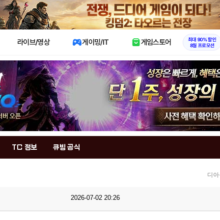
X
최대 90% 할인
라이브/영상
게이밍/IT
게임스토어
8월 프로모션
TC 정보
큐빙 공식
디아
2026-07-02 20:26