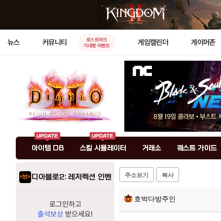
로스트아크
뉴스
커뮤니티
게임캘린더
게이머존
기대평 이벤트
아이템 DB
스킬 시뮬레이터
거래소
퀘스트 가이드
주소보기
복사
디아블로2: 레저렉션 인벤
호박다방주인
로그인하고
출석보상
받으세요!