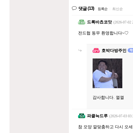
(13)
댓글
등록순
|
최신순
드록바쵸코맛
(2026-07-02 
전드협 동무 환영합니다~♡
호박다방주인
감사합니다. 껄껄
파클늑드루
(2026-07-03 03:
참 모양 깔맞춤하고 다시 오