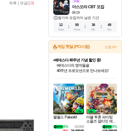
모집
목록
|
댓글(
13
)
아스오라 CBT 모집
08.19
참가자 모집까지 남은 기간
12
00
36
48
Days
Hours
Min
Sec
게임 핫딜 (PC/스팀)
스토어+
마블 투혼 파이팅 소울즈 예약 판매 중!
마블 히어로 총 출동&화려한 격투!
네이버 포인트 혜택까지!
인벤게임즈 8월 특별 할인!
드래곤소드: 어웨이크닝 입점!
문명 7 특별 할인!
귀무자: 검의 길 예약 판매 중!
비스트 오브 리인카네이션 정식 출시!
커세어 코브 출시 기념 할인!
더 렐릭 퍼스트 가디언 정식 출시
베데스다 40주년 기념 할인 중!
캡콤 프렌차이즈 할인 진행 중!
캡콤 일부 상품 상시 할인
스타워즈 은하계 레이서
로블록스 기프트 카드 공식 입점
인기 퍼블리셔 모음!
스팀으로 만나는 드래곤소드!
조선&고려 DLC 출시 예정
10% 할인과
게임프릭 신작 IP
해적'섬'을 발전시키자!
설화x하드코어 액션!
베데스다의 명작들을
몬헌, 바하 등 인기 IP를
몬헌 와일즈 & 드래곤즈 도그마2
인벤게임즈에서 10% 추가 적립
Robux를 가장 안전하고
최대 90% 할인가를 만나보세요!
네이버혜택과 함께 만나보세요!
50%할인&추가 적립까지!
이니&베니 혜택까지!
네이버 혜택가와 함께 예약하세요!
할인&네이버혜택으로 만나보세요!
네이버페이 혜택과 만나보세요!
40주년 프로모션으로 만나보세요!
할인가에 만나보세요!
일부 에디션 상시 할인!
혜택으로 예약 판매 중
편안하게 충전하세요
팰월드 Palworld
마블 투혼 파이팅
소울즈 얼티밋 에디
션 예약구매 MARV
5%
32,000
5%
EL Tokon Fighting S