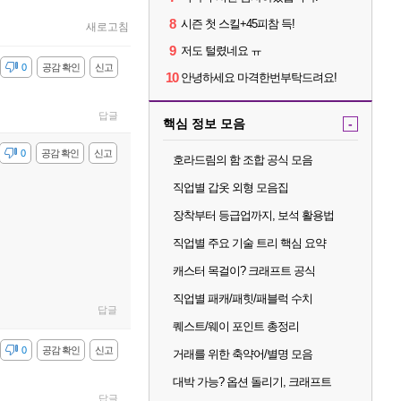
8
시즌 첫 스킬+45피참 득!
새로고침
9
저도 털렸네요 ㅠ
감
0
공감 확인
신고
10
안녕하세요 마격한번부탁드려요!
답글
핵심 정보 모음
-
감
0
공감 확인
신고
호라드림의 함 조합 공식 모음
직업별 갑옷 외형 모음집
장착부터 등급업까지, 보석 활용법
직업별 주요 기술 트리 핵심 요약
캐스터 목걸이? 크래프트 공식
직업별 패캐/패힛/패블럭 수치
답글
퀘스트/웨이 포인트 총정리
감
0
공감 확인
신고
거래를 위한 축약어/별명 모음
대박 가능? 옵션 돌리기, 크래프트
답글