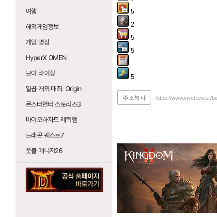
여행
5
2
해외게임정보
5
게임 영상
5
HyperX OMEN
브이 라이징
5
일곱 개의 대죄: Origin
주소복사
https://www.inven.co.kr/b
몬스터헌터 스토리즈3
바이오하자드 레퀴엠
드래곤 퀘스트7
풋볼 매니저26