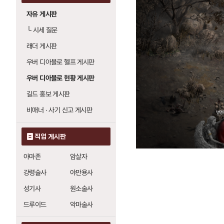
자유 게시판
└
시세 질문
래더 게시판
우버 디아블로 헬프 게시판
우버 디아블로 현황 게시판
길드 홍보 게시판
비매너 · 사기 신고 게시판
직업 게시판
아마존
암살자
강령술사
야만용사
성기사
원소술사
드루이드
악마술사