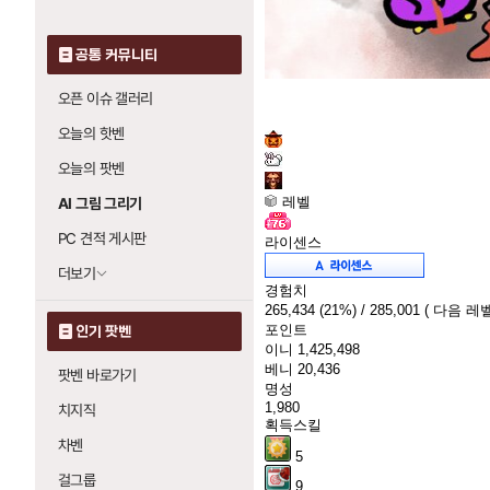
공통 커뮤니티
오픈 이슈 갤러리
오늘의 핫벤
오늘의 팟벤
레벨
AI 그림 그리기
PC 견적 게시판
라이센스
더보기
경험치
265,434
(21%)
/ 285,001
( 다음 레벨
포인트
인기 팟벤
이니
1,425,498
베니
20,436
팟벤 바로가기
명성
1,980
치지직
획득스킬
차벤
5
걸그룹
9