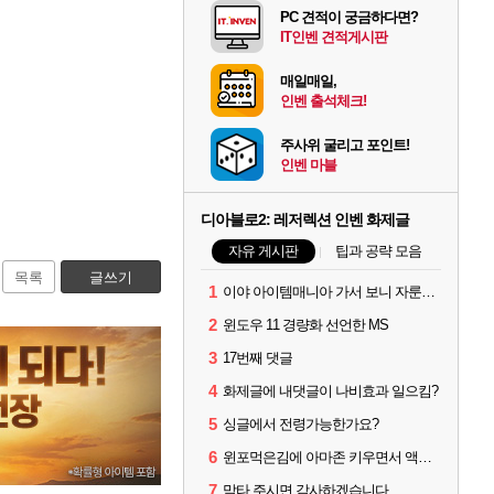
PC 견적이 궁금하다면?
IT인벤 견적게시판
매일매일,
인벤 출석체크!
주사위 굴리고 포인트!
인벤 마블
디아블로2: 레저렉션 인벤 화제글
자유 게시판
팁과 공략 모음
목록
글쓰기
1
이야 아이템매니아 가서 보니 자룬이 뭐 3~4000원 하네요?
2
윈도우 11 경량화 선언한 MS
3
17번째 댓글
4
화제글에 내댓글이 나비효과 일으킴?
5
싱글에서 전령가능한가요?
6
윈포먹은김에 아마존 키우면서 액트미는데 자룬이?
7
막타 주시면 감사하겠습니다.