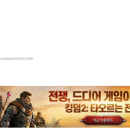
oard/diablo2/5829/22886