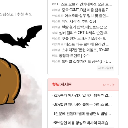
비스트 오브 리인카네이션 오픈 트레일러
PV
중국 CXMT, D램 매출 점유율 7%…글로벌 4위로 부상
해외겜
스팸신고
추천 확인
아스오라 성우 정보 및 출연작 모음
아스오라
게임 시작 전 추천 설정
비스트
AI발 원가 압박, 메인보드값 오르나
해외겜
실버 팰리스 CBT 화제의 순간·후기 모음
실팰
쿠를 먼저 보내서 기습하는 법
비스트
테스트 때는 로비에 온라인 기능이 있는데
리밋제로
스위치2판 ‘몬헌 와일즈’, 30~40fps 목표 추정
해외겜
공명자 모먼트 | 수수
명조
챕터별 길찾기/지도 공략 (1 ~ 12장)
비스트
새로고침
핫딜
게시판
더보기+
72%특가 어사김치 알배기 쌈배추 겉절이, 2kg, 1개
69%할인 쟈니베어 붙이는 아이스 쿨패치 쿨링시트, 30개, 1팩
1인분에 천원대! 별미 물냉면 비빔냉면 10인세트 (메밀/칡/도토리)
68%할인 이롬 황성주 박사의 과채습관 퍼플, 190ml, 16개