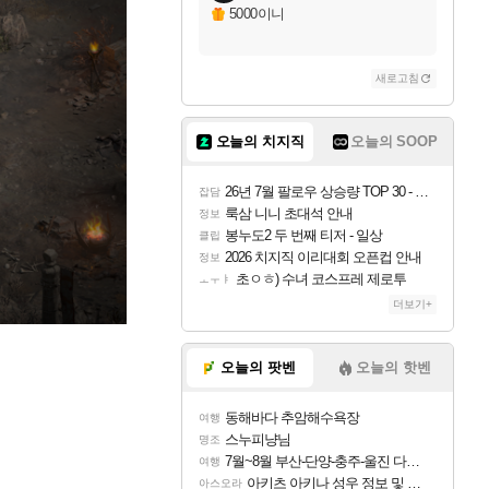
5000이니
새로고침
오늘의 치지직
오늘의 SOOP
26년 7월 팔로우 상승량 TOP 30 - 월간 치지직
잡담
룩삼 니니 초대석 안내
정보
봉누도2 두 번째 티저 - 일상
클립
2026 치지직 이리대회 오픈컵 안내
정보
초ㅇㅎ) 수녀 코스프레 제로투
ㅗㅜㅑ
더보기+
오늘의 팟벤
오늘의 핫벤
동해바다 추암해수욕장
여행
스누피냥님
명조
7월~8월 부산-단양-충주-울진 다녀왔어요~
여행
아키츠 아키나 성우 정보 및 주요 필모
아스오라