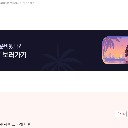
oard/lostark/6271/1770174
)
공감
비공
86
냥 페미그자체더만