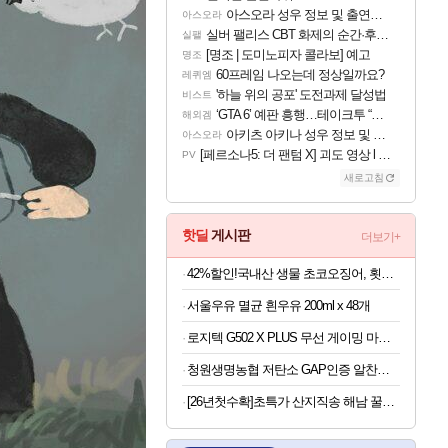
아스오라 성우 정보 및 출연작 모음
아스오라
실버 팰리스 CBT 화제의 순간·후기 모음
실팰
[명조 | 도미노피자 콜라보] 예고
명조
60프레임 나오는데 정상일까요?
레퀴엠
'하늘 위의 공포' 도전과제 달성법
비스트
‘GTA 6’ 예판 흥행…테이크투 “내부 예상 크게 넘어”
해외겜
아키츠 아키나 성우 정보 및 주요 필모
아스오라
[페르소나5: 더 팬텀 X] 괴도 영상 l 타카마키 안·댄싱 스타
PV
새로고침
핫딜
게시판
더보기+
42%할인!국내산 생물 초코오징어, 횟감용, 4-5미, 1kg, 1세트
서울우유 멸균 흰우유 200ml x 48개
로지텍 G502 X PLUS 무선 게이밍 마우스 블랙
청원생명농협 저탄소 GAP인증 알찬미 특등급 10kg
[26년첫수확]초특가 산지직송 해남 꿀고구마, 3kg, 1박스