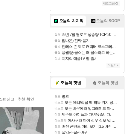
새로고침
오늘의 치지직
오늘의 SOOP
26년 7월 팔로우 상승량 TOP 30 - 월간 치지직
잡담
임나은) 진짜 음지;;
클립
젠레스 존 제로 캐릭터 코스프레한 꽁주
짤방
풍월량) 물소는 왜 물소라고 하는거야? 아! 그만 ㅋㅋ 알았어 ㅋㅋ
클립
치지직 애플TV 앱 출시
정보
더보기+
오늘의 팟벤
오늘의 핫벤
명조
명조
스팸신고
추천 확인
모든 요리/작물 책 획득 위치 공략 (36개) - 미식가 도전과제
비스트
모든 바우에라 업그레이드 아이템 획득 위치 공략 (89개)
비스트
제주도 아이들과 다녀왔습니다.
여행
아사쿠라 마이 성우 정보 및 주요 필모
아스오라
버전 콘텐츠 미리 보기 | 3.6 버전 「신기루 속 등불 그림자, 속세에 깃든 검의 결심」이 8월 20일에 업데이트됩니다!
명조
설악산 울산바위
여행