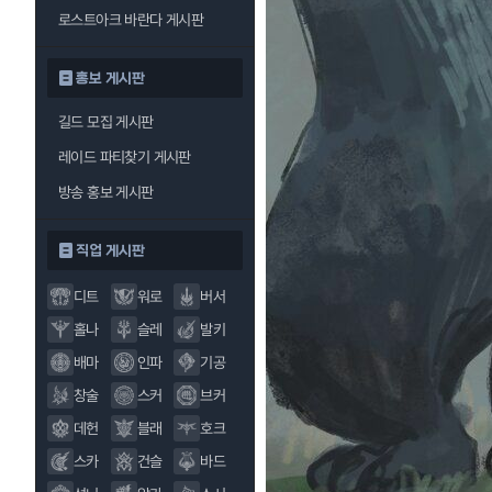
로스트아크 바란다 게시판
홍보 게시판
길드 모집 게시판
레이드 파티찾기 게시판
방송 홍보 게시판
직업 게시판
디트
워로
버서
홀나
슬레
발키
배마
인파
기공
창술
스커
브커
데헌
블래
호크
스카
건슬
바드