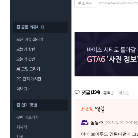
주소복사
https://www.inven.co.kr/b
공통 커뮤니티
오픈 이슈 갤러리
오늘의 핫벤
오늘의 팟벤
AI 그림 그리기
PC 견적 게시판
더보기
(194)
댓글
등록순
|
최신순
인기 팟벤
팟벤 바로가기
동동주
(2025-04-20 12:07:19
치지직
야네 보이루도 안된다던데 그
차벤