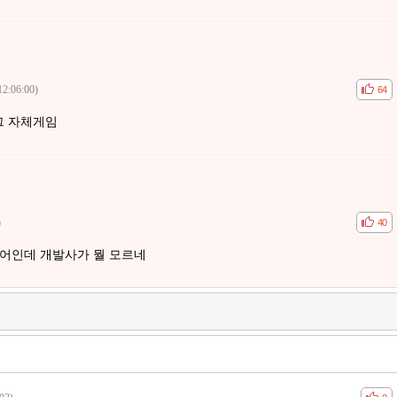
12:06:00)
공감
비공
64
그 자체게임
)
공감
비공
40
단어인데 개발사가 뭘 모르네