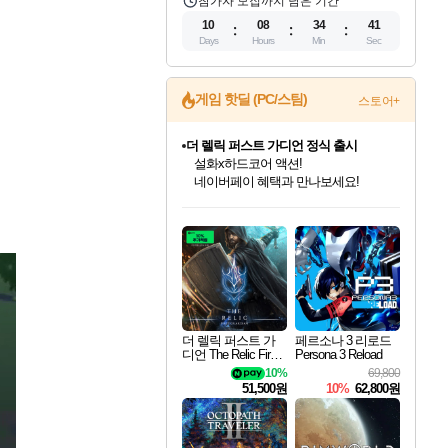
참가자 모집까지 남은 기간
10
08
34
39
Days
Hours
Min
Sec
게임 핫딜 (PC/스팀)
스토어+
베데스다 40주년 기념 할인 중!
베데스다의 명작들을
40주년 프로모션으로 만나보세요!
인벤게임즈 8월 특별 할인!
드래곤소드: 어웨이크닝 입점!
문명 7 특별 할인!
마블 투혼 파이팅 소울즈 정식출시!
귀무자: 검의 길 예약 판매 중!
비스트 오브 리인카네이션 정식 출시!
커세어 코브 출시 기념 할인!
더 렐릭 퍼스트 가디언 정식 출시
캡콤 프렌차이즈 할인 진행 중!
캡콤 일부 상품 상시 할인
스타워즈 은하계 레이서
로블록스 기프트 카드 공식 입점
인기 퍼블리셔 모음!
스팀으로 만나는 드래곤소드!
조선&고려 DLC 출시 예정
마블 히어로 총 출동&화려한 격투!
10% 할인과
게임프릭 신작 IP
해적'섬'을 발전시키자!
설화x하드코어 액션!
몬헌, 바하 등 인기 IP를
몬헌 와일즈 & 드래곤즈 도그마2
인벤게임즈에서 10% 추가 적립
Robux를 가장 안전하고
최대 90% 할인가를 만나보세요!
네이버혜택과 함께 만나보세요!
50%할인&추가 적립까지!
네이버 포인트 혜택까지!
이니&베니 혜택까지!
네이버 혜택가와 함께 예약하세요!
할인&네이버혜택으로 만나보세요!
네이버페이 혜택과 만나보세요!
할인가에 만나보세요!
일부 에디션 상시 할인!
혜택으로 예약 판매 중
편안하게 충전하세요
더 렐릭 퍼스트 가
페르소나 3 리로드
디언 The Relic First
Persona 3 Reload
Guardian
10%
69,800
51,500원
10%
62,800원