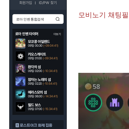
회원가입
ID/PW 찾기
모비노기 채팅필터
로아 인벤 타이머
더보기
모코콩 아일랜드
09일 00:30
(-09:04:40)
카오스게이트
09일 01:00
(-09:34:40)
환각의 섬
09일 02:00
(-10:34:40)
잠자는 노래의 섬
09일 02:20
(-10:54:40)
에라스모의 섬
09일 06:00
(-14:34:40)
필드 보스
09일 07:00
(-15:34:40)
로스트아크 화제 집중