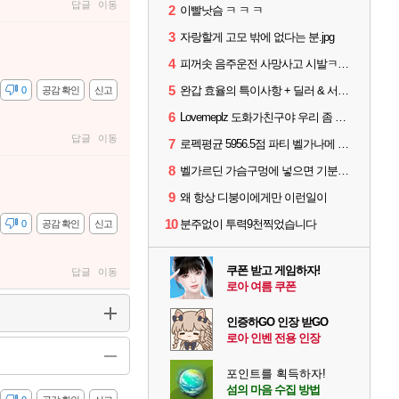
답글
이동
2
이빨낫슴 ㅋ ㅋ ㅋ
3
자랑할게 고모 밖에 없다는 분.jpg
4
피꺼솟 음주운전 사망사고 시발ㅋㅋㅋ
5
완갑 효율의 특이사항 + 딜러 & 서폿 스펙업 효율표
감
0
공감 확인
신고
6
Lovemeplz 도화가친구야 우리 좀 말은 똑바로하자 ㅋㅋㅋㅋ
답글
이동
7
로펙평균 5956.5점 파티 벨가나메 클리어
8
벨가르딘 가슴구멍에 넣으면 기분좋을까
9
왜 항상 디붕이에게만 이런일이
10
분주없이 투력9천찍었습니다
감
0
공감 확인
신고
쿠폰 받고 게임하자!
답글
이동
로아 여름 쿠폰
인증하GO 인장 받GO
로아 인벤 전용 인장
포인트를 획득하자!
섬의 마음 수집 방법