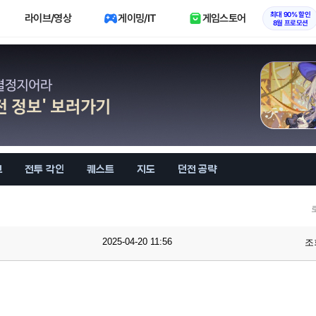
최대 90% 할인
라이브/영상
게이밍/IT
게임스토어
8월 프로모션
브
전투 각인
퀘스트
지도
던전 공략
2025-04-20 11:56
조