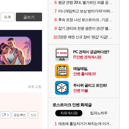
6
평균 연령 20대, 벨가르딘 퍼클 공대 '영로티'를 만나다
7
미니게임하고 보상 받아가자! 마하라카 썸머 캠프 할 일은?
목록
글쓰기
8
후속 조정 나선 로스트아크...기공사, 차원술사 하향
9
잡기 관리와 전원 생존이 관건! 벨가르딘 유물 칭호 획득방법 정리
10
2관문 깨면 신규 장비 ‘완갑’ 지급! 그림자 레이드 벨가르딘 공개
PC 견적이 궁금하다면?
IT인벤 견적게시판
매일매일,
인벤 출석체크!
주사위 굴리고 포인트!
새로고침
인벤 마블
로스트아크 인벤 화제글
자유게시판
팁과노하우
감
3
공감 확인
신고
1
애초에 홀딩저가가 짜치는게 이거임 ㅋㅋ