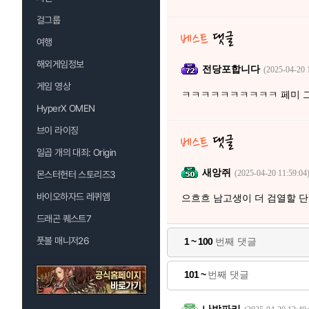
걸그룹
여행
해외게임정보
전당포합니다
(2025-04-20 
게임 영상
ㅋㅋㅋㅋㅋㅋㅋㅋㅋㅋ 페미 
HyperX OMEN
브이 라이징
일곱 개의 대죄: Origin
새앙쥐
(2025-04-20 11:59:04
몬스터헌터 스토리즈3
바이오하자드 레퀴엠
으흐흐 남고생이 더 검열할 
드래곤 퀘스트7
풋볼 매니저26
1 ~ 100
번째 댓글
101 ~
번째 댓글