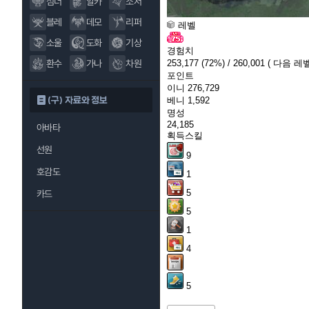
섬너
알카
소서
블레
데모
리퍼
레벨
소울
도화
기상
경험치
환수
가나
차원
253,177
(72%)
/ 260,001
( 다음 레벨
포인트
이니
276,729
(구) 자료와 정보
베니
1,592
명성
24,185
아바타
획득스킬
선원
9
호감도
1
5
카드
5
1
4
5