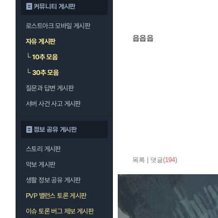
커뮤니티 게시판
로스트아크 모바일 게시판
읍읍읍
자유 게시판
└
10추 모음
└
30추 모음
질문과 답변 게시판
서버 사건 사고 게시판
정보 공유 게시판
스토리 게시판
목록
|
댓글(
194
)
악보 게시판
생활 정보 공유 게시판
PVP 밸런스 토론 게시판
이슈 토론 버그 제보 게시판