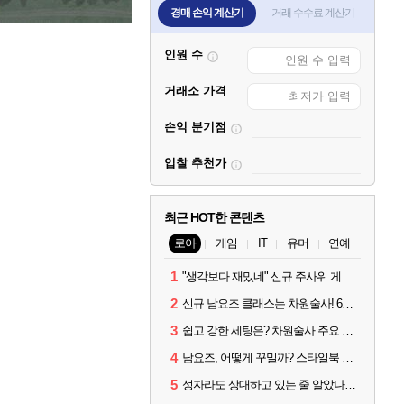
경매 손익 계산기
거래 수수료 계산기
인원 수
거래소 가격
손익 분기점
입찰 추천가
최근 HOT한 콘텐츠
로아
게임
IT
유머
연예
1
"생각보다 재밌네" 신규 주사위 게임 티카투카 호평
2
신규 남요즈 클래스는 차원술사! 6월 20일 로아온 썸머 정리
3
쉽고 강한 세팅은? 차원술사 주요 빌드와 스킬 코드
4
남요즈, 어떻게 꾸밀까? 스타일북 인기 차원술사 커스터마이즈
5
성자라도 상대하고 있는 줄 알았나? 벨가르딘 이모저모