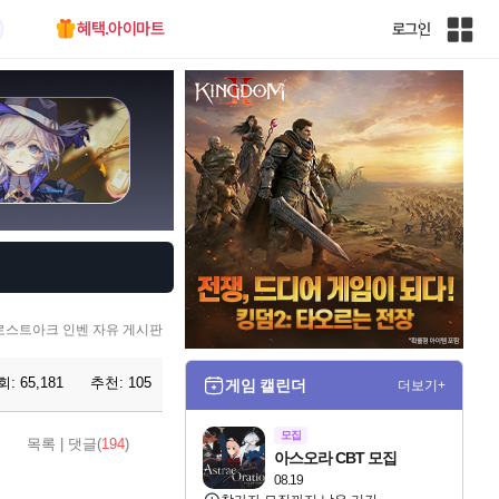
혜택.아이마트
로그인
인
벤
전
체
사
이
트
맵
로스트아크 인벤 자유 게시판
회:
65,181
추천:
105
게임 캘린더
더보기+
모집
목록
|
댓글(
194
)
아스오라 CBT 모집
08.19