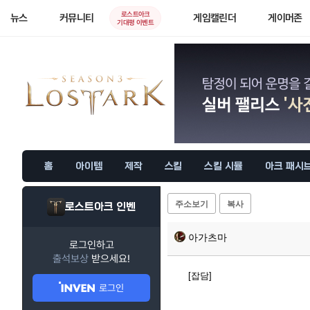
로스트아크
뉴스
커뮤니티
게임캘린더
게이머존
기대평 이벤트
홈
아이템
제작
스킬
스킬 시뮬
아크 패시
주소보기
복사
로스트아크 인벤
아가츠마
로그인하고
출석보상
받으세요!
[잡담]
로그인