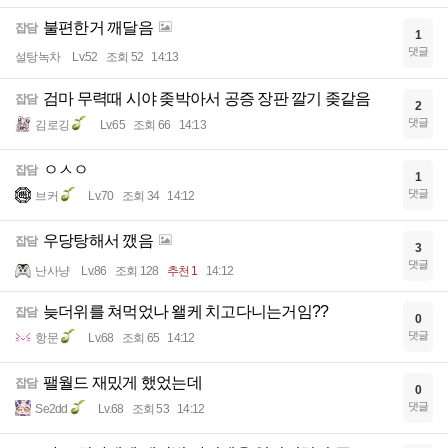
불편한거 깨달음
잡담
1
댓글
설탕녹차
Lv.52
조회 52
14:13
검마 무력때 시야 좆박아서 공증 장판 깔기 좆같음
잡담
2
댓글
김로깅
Lv.65
조회 66
14:13
ㅇㅅㅇ
잡담
1
댓글
브커
Lv.70
조회 34
14:12
우당탕해서 깼음
잡담
3
댓글
난사냥
Lv.86
조회 128
추천 1
14:12
늦더위를 쳐먹었나 왤케 치고다니는거임??
잡담
0
댓글
항문
Lv.68
조회 65
14:12
팰월드 재밌게 했었는데
잡담
0
댓글
Se2dd
Lv.68
조회 53
14:12