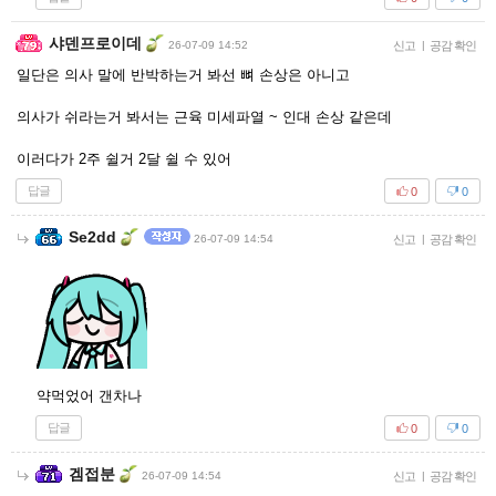
샤덴프로이데
26-07-09 14:52
신고
|
공감 확인
일단은 의사 말에 반박하는거 봐선 뼈 손상은 아니고
의사가 쉬라는거 봐서는 근육 미세파열 ~ 인대 손상 같은데
이러다가 2주 쉴거 2달 쉴 수 있어
답글
0
0
Se2dd
26-07-09 14:54
신고
|
공감 확인
약먹었어 갠차나
답글
0
0
겜접분
26-07-09 14:54
신고
|
공감 확인