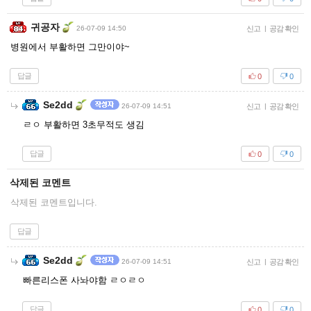
귀공자
26-07-09 14:50
신고
|
공감 확인
병원에서 부활하면 그만이야~
답글
0
0
Se2dd
26-07-09 14:51
신고
|
공감 확인
ㄹㅇ 부활하면 3초무적도 생김
답글
0
0
삭제된 코멘트
삭제된 코멘트입니다.
답글
Se2dd
26-07-09 14:51
신고
|
공감 확인
빠른리스폰 사놔야함 ㄹㅇㄹㅇ
답글
0
0