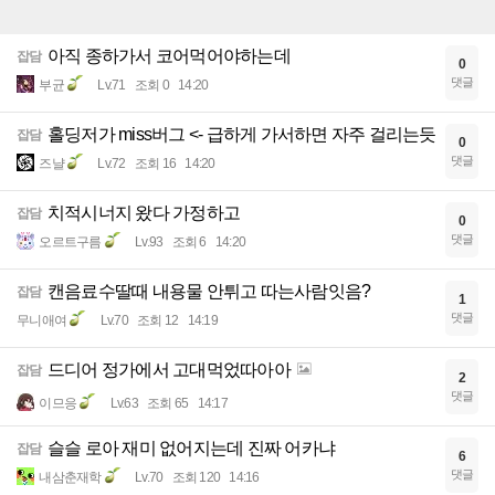
아직 종하가서 코어먹어야하는데
잡담
0
댓글
부균
Lv.71
조회 0
14:20
홀딩저가 miss버그 <- 급하게 가서하면 자주 걸리는듯
잡담
0
댓글
즈냘
Lv.72
조회 16
14:20
치적시너지 왔다 가정하고
잡담
0
댓글
오르트구름
Lv.93
조회 6
14:20
캔음료수딸때 내용물 안튀고 따는사람잇음?
잡담
1
댓글
무니애여
Lv.70
조회 12
14:19
드디어 정가에서 고대먹었따아아
잡담
2
댓글
이므응
Lv.63
조회 65
14:17
슬슬 로아 재미 없어지는데 진짜 어카냐
잡담
6
댓글
내삼춘재학
Lv.70
조회 120
14:16