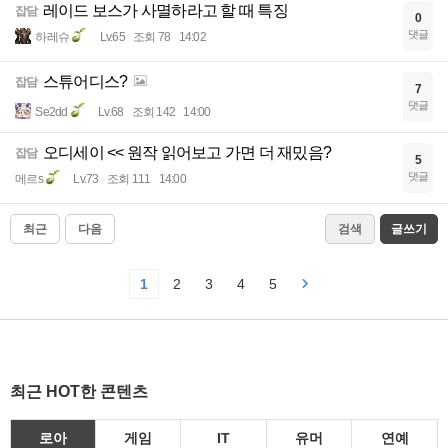
레이드 보스가 사멸하라고 할 때 특징
잡담
0
댓글
하레슈
Lv.65
조회 78
14:02
스튜어디스?
잡담
7
댓글
Se2dd
Lv.68
조회 142
14:00
오디세이 << 원작 읽어보고 가면 더 재밌음?
잡담
5
댓글
메르s
Lv.73
조회 111
14:00
최근
다음
검색
글쓰기
1
2
3
4
5
최근 HOT한 콘텐츠
로아
게임
IT
유머
연예