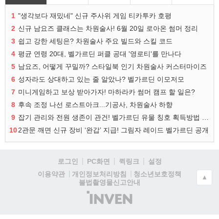
1
"생각보다 재밌네" 신규 주사위 게임 티카투카 호평
2
신규 남요즈 클래스는 차원술사! 6월 20일 로아온 썸머 정리
3
쉽고 강한 세팅은? 차원술사 주요 빌드와 스킬 코드
4
평균 연령 20대, 벨가르딘 퍼클 공대 '영로티'를 만나다
5
남요즈, 어떻게 꾸밀까? 스타일북 인기 차원술사 커스터마이즈
6
성자라도 상대하고 있는 줄 알았나? 벨가르딘 이모저모
7
미니게임하고 보상 받아가자! 마하라카 썸머 캠프 할 일은?
8
후속 조정 나선 로스트아크...기공사, 차원술사 하향
9
잡기 관리와 전원 생존이 관건! 벨가르딘 유물 칭호 획득방법 정리
10
2관문 깨면 신규 장비 ‘완갑’ 지급! 그림자 레이드 벨가르딘 공개
로그인
PC화면
퀵링크
설정
청소년보호정책
이용약관
개인정보처리방침
▲
불법촬영물신고안내
(주)
인
벤