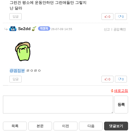
그런건 평소에 운동안하던 그런애들만 그렇지
난 달라
답글
0
0
Se2dd
26-07-09 14:55
신고
|
공감 확인
@겜접분
ㄹㅇㄹㅇ
답글
0
0
새로고침
등록
목록
본문
이전
다음
댓글보기