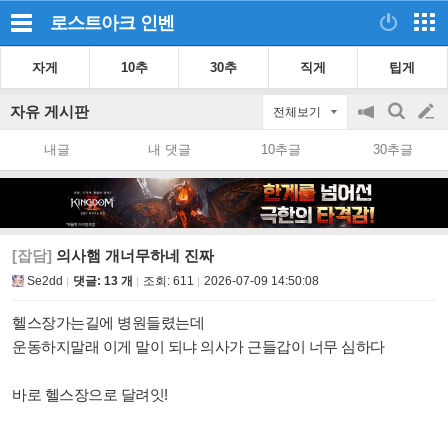
로스트아크
인벤
자게
10추
30추
직게
팁게
자유 게시판
전체보기
공
검
글
지
색
내글
내 댓글
10추글
30추글
on/off
쓰
기
[잡담]
의사햄 개너무하네 진짜
Se2dd
댓글: 13 개
조회:
611
2026-07-09 14:50:08
헬스장가는길에 병원들렸는데
운동하지말래 이게 말이 되냐 의사가 근들갑이 너무 심하다
바로 헬스장으로 달려잇!