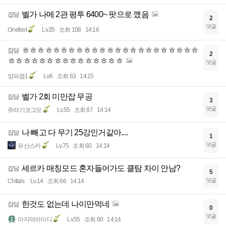
벨가 나메 2관 평투 6400~ 팟으로 깼음
잡담
2
댓글
Onefoot
Lv.35
조회 108
14:16
ㅎㅎㅎㅎㅎㅎㅎㅎㅎㅎㅎㅎㅎㅎㅎㅎㅎㅎㅎㅎㅎㅎㅎ
잡담
2
ㅎㅎㅎㅎㅎㅎㅎㅎㅎㅎㅎㅎㅎㅎㅎ
댓글
양파즙1
Lv.6
조회 63
14:15
벨가 2회 미만잡 무공
잡담
3
댓글
쥬라기코그모
Lv.55
조회 87
14:14
나 빼고 다 무기 25강인거같아....
잡담
1
댓글
유산스카
Lv.75
조회 60
14:14
세르카 매칭모드 혼자들어가도 클탐 차이 안남?
잡담
5
댓글
Chltals
Lv.14
조회 66
14:14
한것도 없는데 나이만먹네
잡담
0
댓글
마지막아이디
Lv.55
조회 60
14:14