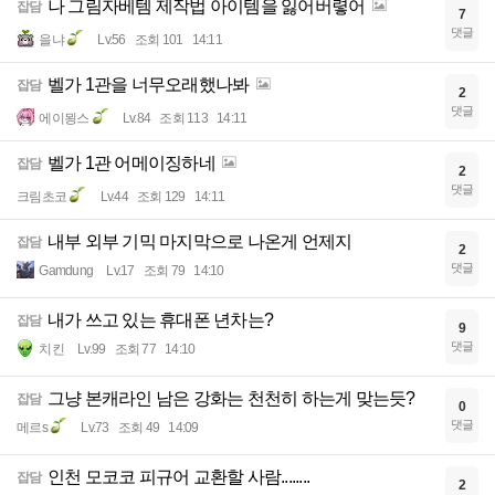
나 그림자베템 제작법 아이템을 잃어버렿어
잡담
7
댓글
을냐
Lv.56
조회 101
14:11
벨가 1관을 너무오래했나봐
잡담
2
댓글
에이묑스
Lv.84
조회 113
14:11
벨가 1관 어메이징하네
잡담
2
댓글
크림초코
Lv.44
조회 129
14:11
내부 외부 기믹 마지막으로 나온게 언제지
잡담
2
댓글
Gamdung
Lv.17
조회 79
14:10
내가 쓰고 있는 휴대폰 년차는?
잡담
9
댓글
치킨
Lv.99
조회 77
14:10
그냥 본캐라인 남은 강화는 천천히 하는게 맞는듯?
잡담
0
댓글
메르s
Lv.73
조회 49
14:09
인천 모코코 피규어 교환할 사람........
잡담
2