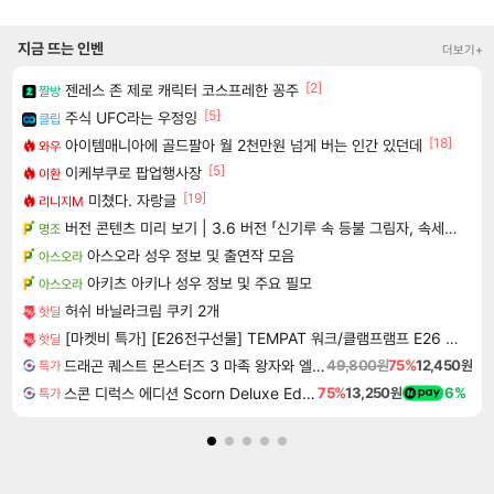
지금 뜨는 인벤
더보기+
[2]
젠레스 존 제로 캐릭터 코스프레한 꽁주
짤방
[5]
주식 UFC라는 우정잉
클립
[18]
아이템매니아에 골드팔아 월 2천만원 넘게 버는 인간 있던데
와우
[5]
이케부쿠로 팝업행사장
이환
[19]
미쳤다. 자랑글
리니지M
버전 콘텐츠 미리 보기 | 3.6 버전 「신기루 속 등불 그림자, 속세에 깃든 검의 결심」이 8월 20일에 업데이트됩니다!
명조
아스오라 성우 정보 및 출연작 모음
아스오라
아키츠 아키나 성우 정보 및 주요 필모
아스오라
허쉬 바닐라크림 쿠키 2개
핫딜
[마켓비 특가] [E26전구선물] TEMPAT 워크/클램프램프 E26 KS2042T/01 옐로우 4814.7407
핫딜
드래곤 퀘스트 몬스터즈 3 마족 왕자와 엘프의 여행 Dragon Quest Monsters The Dark Prince
49,800원
75%
12,450원
특가
스콘 디럭스 에디션 Scorn Deluxe Edition
75%
13,250원
6%
특가