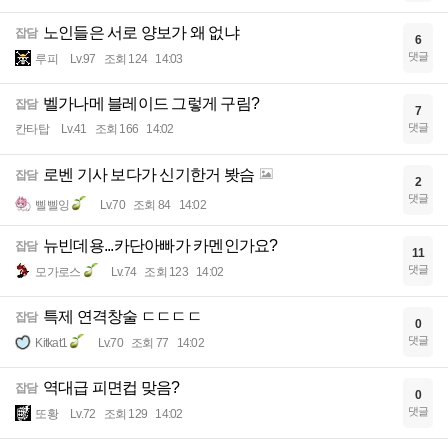
노인들은 서로 양보가 왜 없냐
잡담
6
댓글
루피
Lv.97
조회 124
14:03
벨가나메 블레이드 그렇게 구림?
잡담
7
댓글
칸타탑
Lv.41
조회 166
14:02
로벤 기사 보다가 신기한거 봣슴
잡담
2
댓글
삘삘잉
Lv.70
조회 84
14:02
뉴빈데용...카단아빠가 카멘인가요?
잡담
11
댓글
모가로스
Lv.74
조회 123
14:02
특제 연격창술 ㄷㄷㄷㄷ
잡담
0
댓글
Kitkat1
Lv.70
조회 77
14:02
역대급 피면컵 맞음?
잡담
0
댓글
또황
Lv.72
조회 129
14:02