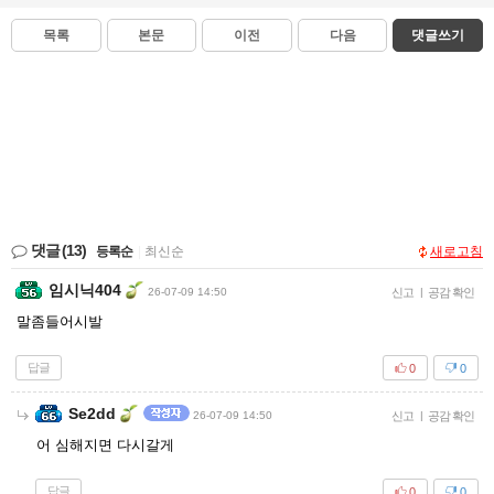
목록
본문
이전
다음
댓글쓰기
댓글
(13)
등록순
|
최신순
새로고침
임시닉404
26-07-09 14:50
신고
|
공감 확인
말좀들어시발
답글
0
0
Se2dd
26-07-09 14:50
신고
|
공감 확인
어 심해지면 다시갈게
답글
0
0