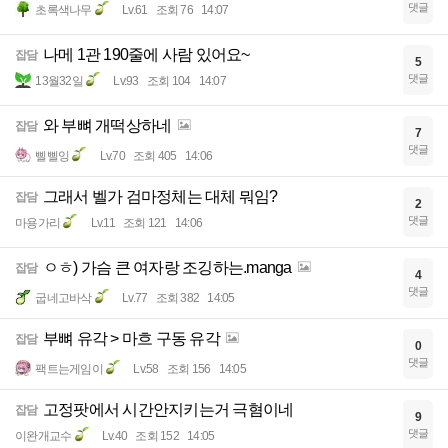
댓글
초록색나무
Lv.61
조회 76
14:07
나메 1관 190줄에 사람 있어요~
잡담
5
댓글
13월32일
Lv.93
조회 104
14:07
와 부뼈 개떡상하네
잡담
7
댓글
삘삘잉
Lv.70
조회 405
14:06
그래서 벨가 검마정체는 대체 뭐임?
잡담
2
댓글
마용가리
Lv.11
조회 121
14:06
ㅇㅎ) 가슴 큰 여자랑 조깅하는.manga
잡담
4
댓글
굽네고바삭
Lv.77
조회 382
14:05
부뼈 유각 > 마흐 구동 유각
잡담
0
댓글
팩트는게임이
Lv.58
조회 156
14:05
고정팟에서 시간안지키는거 극혐이네
잡담
9
댓글
이완개교수
Lv.40
조회 152
14:05