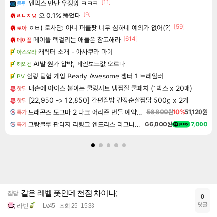
[11]
엔믹스 만난 우정잉 ㅋㅋㅋ
클립
[9]
오 0.1% 뚫었다
리니지M
[59]
ㅇㅂ) 로사단: 아니 퍼클팟 너무 심하네 예의가 없어(?)
로아
[614]
메이플 렉걸리는 애들은 참고해라
메이플
캐릭터 소개 - 아사쿠라 마이
아스오라
AI발 원가 압박, 메인보드값 오르나
해외겜
힐링 탐험 게임 Bearly Awesome 챕터 1 트레일러
PV
내손에 아이스 붙이는 쿨링시트 냉찜질 쿨패치 (1박스 x 20매)
핫딜
[22,950 -> 12,850] 간편집밥 간장순살찜닭 500g x 2개
핫딜
드래곤즈 도그마 2 다크 어리즌 번들 예약구매 Dragon's Dogma 2 Dark Arisen
56,800원
10%
51,120원
특가
그랑블루 판타지 리링크 엔드리스 라그나로크 Granblue Fantasy Relink Endless Ragnarok
66,800원
7,000
특가
같은 레벨 폿인데 천점 차이나;
잡담
0
댓글
라빈
Lv.45
조회 25
15:33