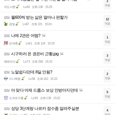
2
댓글
괴도샤른
Lv.40
조회 130
15:25
월600씩 받는 삶은 얼마나 편할가
잡담
12
댓글
겸빛
Lv.67
조회 221
15:24
나메 2관은 어떰?
잡담
1
댓글
순애충
Lv.61
조회 124
15:23
시구하러 온 권은비 근황.jpg
잡담
3
댓글
패배의식
Lv.73
조회 293
15:23
노말쉽다던데 8딜 안됨?
잡담
2
댓글
아나렉돋
Lv.58
조회 162
15:22
아 맞다 어제 드롭스 보상 안받아지던데
잡담
5
댓글
오르트구름
Lv.93
조회 130
15:22
성당 3단계랑 나르카 점수좀 알려주실분
잡담
4
댓글