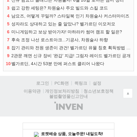
2
신규 남요즈 클래스는 차원술사! 6월 20일 로아온 썸머 정리
3
쉽고 강한 세팅은? 차원술사 주요 빌드와 스킬 코드
4
남요즈, 어떻게 꾸밀까? 스타일북 인기 차원술사 커스터마이즈
5
성자라도 상대하고 있는 줄 알았나? 벨가르딘 이모저모
6
미니게임하고 보상 받아가자! 마하라카 썸머 캠프 할 일은?
7
후속 조정 나선 로스트아크...기공사, 차원술사 하향
8
잡기 관리와 전원 생존이 관건! 벨가르딘 유물 칭호 획득방법 정리
9
2관문 깨면 신규 장비 ‘완갑’ 지급! 그림자 레이드 벨가르딘 공개
10
벨가르딘, 4시간 53분 만에 퍼스트 클리어 나왔다
로그인
PC화면
퀵링크
설정
청소년보호정책
이용약관
개인정보처리방침
▲
불법촬영물신고안내
(주)
인
벤