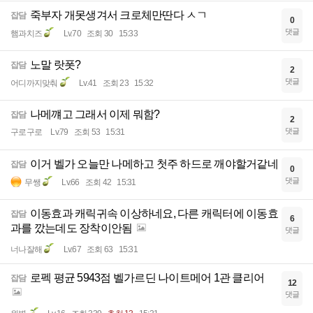
죽부자 개못생겨서 크로체만딴다 ㅅㄱ
잡담
0
댓글
햄과치즈
Lv.70
조회 30
15:33
노말 랏폿?
잡담
2
댓글
어디까지맞춰
Lv.41
조회 23
15:32
나메꺠고 그래서 이제 뭐함?
잡담
2
댓글
구로구로
Lv.79
조회 53
15:31
이거 벨가 오늘만 나메하고 첫주 하드로 깨야할거같네
잡담
0
댓글
무쌩
Lv.66
조회 42
15:31
이동효과 캐릭귀속 이상하네요, 다른 캐릭터에 이동효
잡담
6
과를 깠는데도 장착이안됨
댓글
너나잘해
Lv.67
조회 63
15:31
로펙 평균 5943점 벨가르딘 나이트메어 1관 클리어
잡담
12
댓글