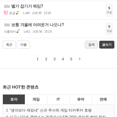
벨가 잡기가 뭐임?
잡담
5
댓글
몽글
Lv.90
조회 95
15:19
보통 겨울에 어려운거 나오나?
잡담
0
댓글
프롤로바
Lv.61
조회 56
15:19
최근
다음
검색
글쓰기
1
2
3
4
5
최근 HOT한 콘텐츠
로아
게임
IT
유머
연예
1
"생각보다 재밌네" 신규 주사위 게임 티카투카 호평