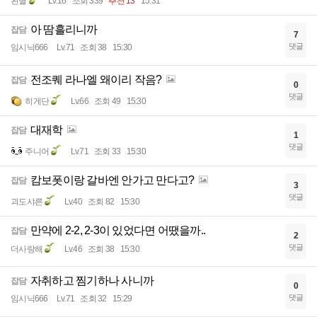
왼별
Lv.16
조회 339
추천 13
15:31
아 땀흘리니까
잡담
7
댓글
임시닉666
Lv.71
조회 38
15:30
전조퀘 라나엘 왜이리 작음?
잡담
0
댓글
히게단
Lv.66
조회 49
15:30
대재학
잡담
1
댓글
주니어
Lv.71
조회 33
15:30
캄보폿이랑 갈바엔 안가고 만다고?
잡담
3
댓글
괴도샤른
Lv.40
조회 82
15:30
만약에 2-2, 2-3이 있었다면 어땠을까..
잡담
2
댓글
더사랑해
Lv.46
조회 38
15:30
자취하고 찜기하나 사니까
잡담
0
댓글
임시닉666
Lv.71
조회 32
15:29