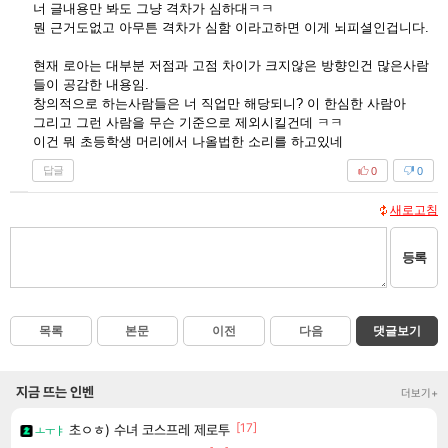
너 글내용만 봐도 그냥 격차가 심하대ㅋㅋ
뭔 근거도없고 아무튼 격차가 심함 이라고하면 이게 뇌피셜인겁니다.
현재 로아는 대부분 저점과 고점 차이가 크지않은 방향인건 많은사람
들이 공감한 내용임.
창의적으로 하는사람들은 너 직업만 해당되니? 이 한심한 사람아
그리고 그런 사람을 무슨 기준으로 제외시킬건데 ㅋㅋ
이건 뭐 초등학생 머리에서 나올법한 소리를 하고있네
답글
0
0
새로고침
등록
목록
본문
이전
다음
댓글보기
지금 뜨는 인벤
더보기+
[17]
초ㅇㅎ) 수녀 코스프레 제로투
ㅗㅜㅑ