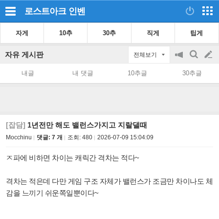
로스트아크
인벤
자게
10추
30추
직게
팁게
자유 게시판
전체보기
공
검
글
지
색
내글
내 댓글
10추글
30추글
on/off
쓰
기
[잡담]
1년전만 해도 밸런스가지고 지랄댈때
Mocchinu
댓글: 7 개
조회:
480
2026-07-09 15:04:09
ㅈ파에 비하면 차이는 캐릭간 격차는 적다~
격차는 적은데 다만 게임 구조 자체가 밸런스가 조금만 차이나도 체
감을 느끼기 쉬운쪽일뿐이다~