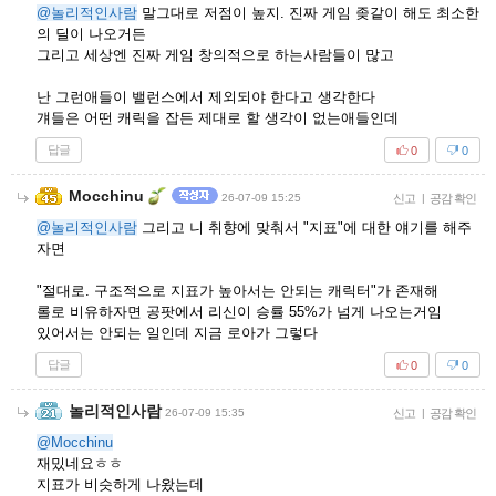
@놀리적인사람
말그대로 저점이 높지. 진짜 게임 좆같이 해도 최소한
의 딜이 나오거든
그리고 세상엔 진짜 게임 창의적으로 하는사람들이 많고
난 그런애들이 밸런스에서 제외되야 한다고 생각한다
걔들은 어떤 캐릭을 잡든 제대로 할 생각이 없는애들인데
답글
0
0
Mocchinu
26-07-09 15:25
신고
|
공감 확인
@놀리적인사람
그리고 니 취향에 맞춰서 "지표"에 대한 얘기를 해주
자면
"절대로. 구조적으로 지표가 높아서는 안되는 캐릭터"가 존재해
롤로 비유하자면 공팟에서 리신이 승률 55%가 넘게 나오는거임
있어서는 안되는 일인데 지금 로아가 그렇다
답글
0
0
놀리적인사람
26-07-09 15:35
신고
|
공감 확인
@Mocchinu
재밌네요ㅎㅎ
지표가 비슷하게 나왔는데