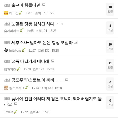
출근이 힘들다면
잡담
10
댓글
하이킹
Lv.85
조회 57
15:29
노말은 랏폿 심하긴 하다 ㅋㅋ
잡담
4
댓글
숨어라아크
Lv.65
조회 101
15:28
세후 400+ 받아도 돈은 항상 모잘라
잡담
10
댓글
Imitations
Lv.57
조회 135
15:28
요즘 배달가게 메타래
잡담
11
댓글
햄과치즈
Lv.70
조회 127
15:28
공포주의)스토브 아 씨바 ㅡㅡ
잡담
2
댓글
킹스트갓크
Lv.74
조회 130
15:28
늦네에 전압 이러다 저 검은 호박이 되어버릴지도 몰
잡담
0
라요
댓글
Tristein
Lv.72
조회 47
15:28