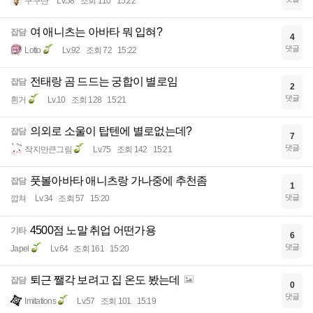
구구단
Lv.58
조회 110
15:22
여 애니츠는 아바타 뭐 입혀?
잡담
4
댓글
Lotto
Lv.92
조회 72
15:22
전태랑 곰 드드는 궁합이 별로임
잡담
2
댓글
흰거
Lv.10
조회 128
15:21
의외로 소울이 탑텐에 별로없는데?
잡담
7
댓글
작지만큰그림
Lv.75
조회 142
15:21
풋볼아바타 애니츠랑 가나중에 추천좀
잡담
1
댓글
깝쳐
Lv.34
조회 57
15:20
4500점 노말 취업 어떤가용
기타
6
댓글
Japel
Lv.64
조회 161
15:20
퇴근 쨀각 보려고 집 온도 봤는데
잡담
0
댓글
Imitations
Lv.57
조회 101
15:19