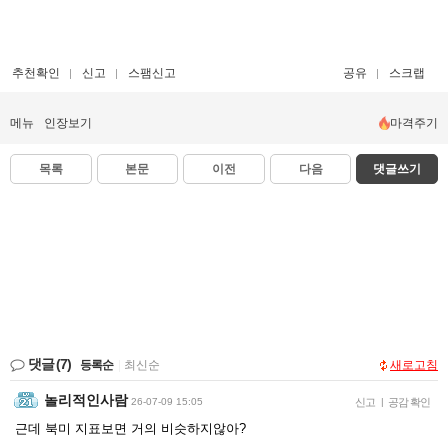
추천확인
신고
스팸신고
공유
스크랩
메뉴
인장보기
마격주기
목록
본문
이전
다음
댓글쓰기
댓글
(7)
등록순
|
최신순
새로고침
놀리적인사람
26-07-09 15:05
신고
|
공감 확인
근데 북미 지표보면 거의 비슷하지않아?