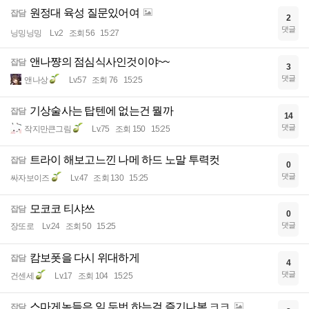
원정대 육성 질문있어여
잡담
2
댓글
닝밍닝밍
Lv.2
조회 56
15:27
앤나쨩의 점심식사인것이야~~
잡담
3
댓글
앤나상
Lv.57
조회 76
15:25
기상술사는 탑텐에 없는건 뭘까
잡담
14
댓글
작지만큰그림
Lv.75
조회 150
15:25
트라이 해보고느낀 나메 하드 노말 투력컷
잡담
0
댓글
싸자보이즈
Lv.47
조회 130
15:25
모코코 티샤쓰
잡담
0
댓글
장또로
Lv.24
조회 50
15:25
캄보폿을 다시 위대하게
잡담
4
댓글
건센세
Lv.17
조회 104
15:25
스마게놈들은 일 두번 하는걸 즐기나봄 ㅋㅋ
잡담