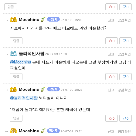
답글
0
0
Mocchinu
26-07-09 15:08
신고
|
공감 확인
지표에서 버러지들 싹다 빼고 비교해도 과연 비슷할까?
답글
0
0
놀리적인사람
26-07-09 15:20
신고
|
공감 확인
@Mocchinu
근데 지표가 비슷하게 나오는데 그걸 부정하기엔 그냥 뇌
피셜인데...
답글
0
0
Mocchinu
26-07-09 15:23
신고
|
공감 확인
@놀리적인사람
뇌피셜이 아니지
"저점이 높다"고 얘기하는 흔한 캐릭이 있는데
답글
0
0
Mocchinu
26-07-09 15:24
신고
|
공감 확인