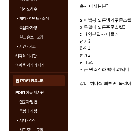
혹시 아시는분?
└
팁과 노하우
└
패치 · 이벤트 · 소식
a. 마법봉 모든냉기주문스
b. 목걸이 모든주문스킬3
└
득템과 자랑
c. 태양분열자 버클러
└
길드 홍보 · 모집
냉기3
└
사건 · 사고
화염1
번개2
캐릭터 게시판
인데요..
아이템 거래 게시판
지금 원소약화 랩이 24입니
POE1 커뮤니티
장비 하나씩 빼보면 목걸이
POE1 자유 게시판
└
질문과 답변
└
득템과 자랑
└
시세 · 감정
└
길드 홍보 · 모집