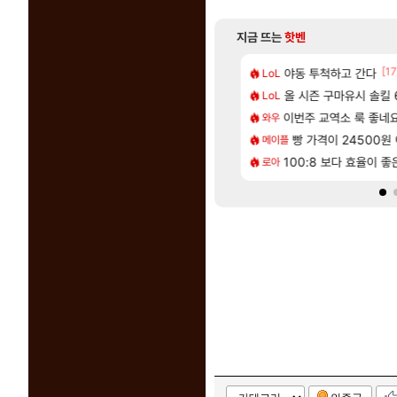
지금 뜨는
핫벤
[83]
[17
 나온거 10추 하니 올리자
2판 ‘몬헌 와일즈’, 30~40fps 목표 추정
야동 투척하고 간다
리싱크드 1.06 패
LoL
리싱크드
[125]
나이트메어 TOP 10 직업별 분포
컷 만화 | 야간 보초는 너무 힘들어
올 시즌 구마유시 솔킬 6
동해바다 추암해수욕
LoL
여행
[65]
[1]
혈 먹튀 ㄷㄷ..
에 가족여행을 다녀왔습니다.
이번주 교역소 룩 좋네요
국내에도 이쁜곳이 
와우
여행
[208]
2인 40%글 존나 긁히네 씨발
 먼저 보내서 기습하는 법
빵 가격이 24500원 이
혹시 이 만화 아
메이플
애니클립
[82]
맛본 시점 민심 췤
트 오브 리인카네이션 정보/공략글 모음
100:8 보다 효율이 
체험 캐릭터만으로 허상 40레벨 
로아
명조