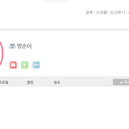
공유
스크랩
신고하기
범순이
프로필
랭킹
칭호