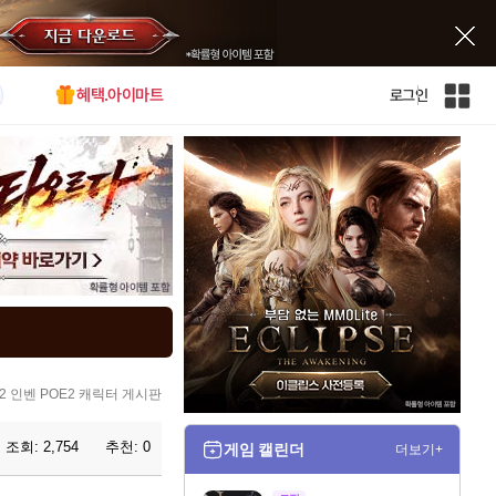
혜택.아이마트
로그인
인
벤
전
체
사
이
트
맵
2 인벤 POE2 캐릭터 게시판
조회:
2,754
추천:
0
게임 캘린더
더보기+