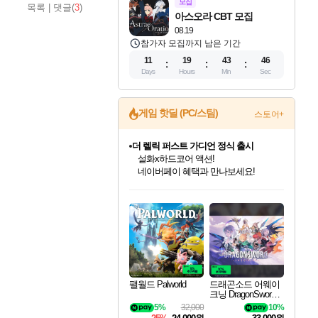
모집
목록
|
댓글(
3
)
아스오라 CBT 모집
08.19
참가자 모집까지 남은 기간
11
19
43
45
Days
Hours
Min
Sec
게임 핫딜 (PC/스팀)
스토어+
더 렐릭 퍼스트 가디언 정식 출시
설화x하드코어 액션!
네이버페이 혜택과 만나보세요!
인벤게임즈 8월 특별 할인!
드래곤소드: 어웨이크닝 입점!
문명 7 특별 할인!
마블 투혼 파이팅 소울즈 정식출시!
귀무자: 검의 길 예약 판매 중!
비스트 오브 리인카네이션 정식 출시!
커세어 코브 출시 기념 할인!
베데스다 40주년 기념 할인 중!
캡콤 프렌차이즈 할인 진행 중!
캡콤 일부 상품 상시 할인
스타워즈 은하계 레이서
로블록스 기프트 카드 공식 입점
인기 퍼블리셔 모음!
스팀으로 만나는 드래곤소드!
조선&고려 DLC 출시 예정
마블 히어로 총 출동&화려한 격투!
10% 할인과
게임프릭 신작 IP
해적'섬'을 발전시키자!
베데스다의 명작들을
몬헌, 바하 등 인기 IP를
몬헌 와일즈 & 드래곤즈 도그마2
인벤게임즈에서 10% 추가 적립
Robux를 가장 안전하고
최대 90% 할인가를 만나보세요!
네이버혜택과 함께 만나보세요!
50%할인&추가 적립까지!
네이버 포인트 혜택까지!
이니&베니 혜택까지!
네이버 혜택가와 함께 예약하세요!
할인&네이버혜택으로 만나보세요!
40주년 프로모션으로 만나보세요!
할인가에 만나보세요!
일부 에디션 상시 할인!
혜택으로 예약 판매 중
편안하게 충전하세요
팰월드 Palworld
드래곤소드 어웨이
크닝 DragonSword A
wakening
5%
32,000
10%