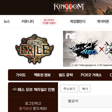
로스트아크
뉴스
커뮤니티
게임캘린더
게이머존
기대평 이벤트
가이드
액트런 정보
빌드 공략
POE2 거래소
주소보기
복사
패스 오브 엑자일2 인벤
범순이
로그인하고
출석보상
받으세요!