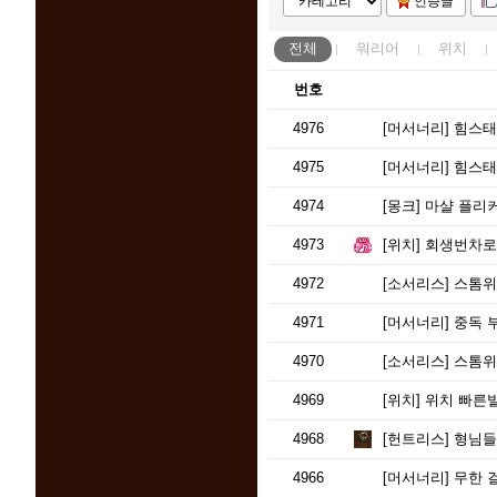
인증글
전체
워리어
위치
번호
4976
[머서너리]
힘스태킹 
4975
[머서너리]
힘스태킹
4974
[몽크]
마샬 플리커
4973
[위치]
회생번차로 
4972
[소서리스]
스톰위버
4971
[머서너리]
중독 부
4970
[소서리스]
스톰위버
4969
[위치]
위치 빠른빌
4968
[헌트리스]
형님들
4966
[머서너리]
무한 걸어