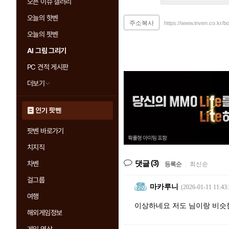
오픈 이슈 갤러리
오늘의 핫벤
주소복사
https://www.inven.co.kr/
오늘의 팟벤
AI 그림 그리기
PC 견적 게시판
더보기
인기 팟벤
팟벤 바로가기
치지직
(3)
댓글
차벤
등록순
|
최신순
걸그룹
마카루니
(2026-01-11 11:43:
여행
이상하네요 저도 님이랑 비슷한데
해외게임정보