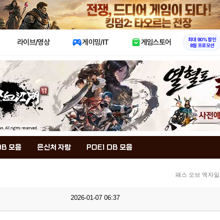
X
최대 90% 할인
라이브/영상
게이밍/IT
게임스토어
8월 프로모션
DB 모음
은신처 자랑
POE1 DB 모음
패스 오브 엑자일
2026-01-07 06:37