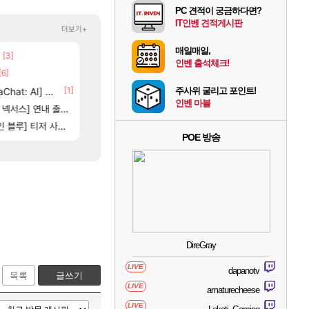
PC 견적이 궁금하다면?
IT인벤 견적게시판
더보기+
매일매일,
[3]
[83]
보상 공지 나온거 10추 하니 올리자
스위치2판 ‘몬헌 와일즈’, 30~40fps 목표 추
로아
해외겜
인벤 출석체크!
5]
[6]
[125]
벨가르딘 나이트메어 TOP 10 직업별 분포
4컷 만화 | 야간 보초는 너무 힘들어
로아
아주프로
[1]
[65]
[1]
at: AI] 공개
부산 헌혈 먹튀 ㄷㄷ..
7년만에 가족여행을 다녀왔습니다.
주사위 굴리고 포인트!
메이플
여행
인벤 마블
[208]
스] 연내 출시 예정
신호등 2인 40%글 존나 긁히네 씨발
쿠를 먼저 보내서 기습하는 법
메이플
비스트
[82]
] 티저 사이트 오픈
벨가르딘 맛본 시점 민심 췤
비스트 오브 리인카네이션 정보/공략글 모음
로아
비스트
POE 방송
DireGray
LIVE
dapanotv
목록
글쓰기
LIVE
amaturecheese
LIVE