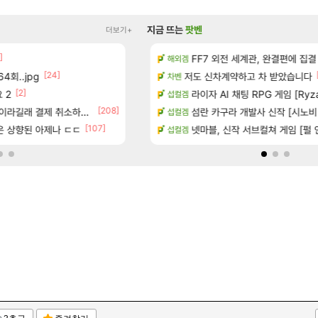
지금 뜨는
팟벤
더보기+
]
[2]
치노트 (8/5)
페이즈 감상평
FF7 외전 세계관, 완결편에 집결
LoL
해외겜
[24]
[10
4회..jpg
장
챌린저#77777 저격했습니다!
저도 신차계약하고 차 받았습니다
메이플
차벤
[2]
[87]
 2
많은것 같습니다
빵값 문의 후기
라이자 AI 채팅 RPG 게임 [RyzaCh
메이플
섭컬겜
[3]
[208]
[13]
라길래 결제 취소하고 나왔다
시는 분 계신가요
장비 올환 이후 약 7개월
섬란 카구라 개발사 신작 [시노비 넥서
검은사막
섭컬겜
[107]
[149]
좋은 상향된 아제나 ㄷㄷ
하이와티아 5분 컷!｜에이메스·린네·모니에 명함
8월 9일 썬데이 메이플
넷마블, 신작 서브컬쳐 게임 [펄 인 블루
메이플
섭컬겜