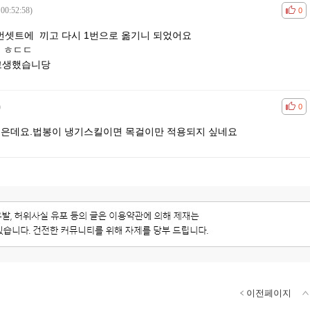
 00:52:58)
공감
비공
0
2번셋트에 끼고 다시 1번으로 옮기니 되었어요
. ㅎㄷㄷ
헛고생했습니당
)
공감
비공
0
은데요.법봉이 냉기스킬이면 목걸이만 적용되지 싶네요
이전페이지