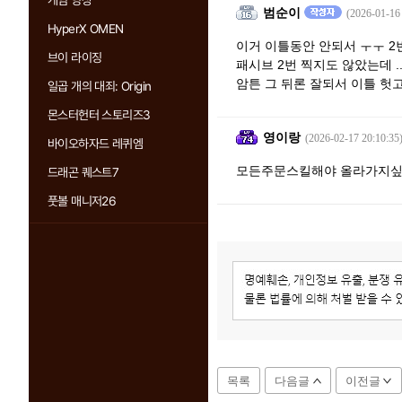
게임 영상
범순이
(2026-01-16
HyperX OMEN
이거 이틀동안 안되서 ㅜㅜ 
브이 라이징
패시브 2번 찍지도 않았는데 .
암튼 그 뒤론 잘되서 이틀 
일곱 개의 대죄: Origin
몬스터헌터 스토리즈3
영이랑
(2026-02-17 20:10:35
바이오하자드 레퀴엠
모든주문스킬해야 올라가지싶
드래곤 퀘스트7
풋볼 매니저26
목록
다음글
이전글