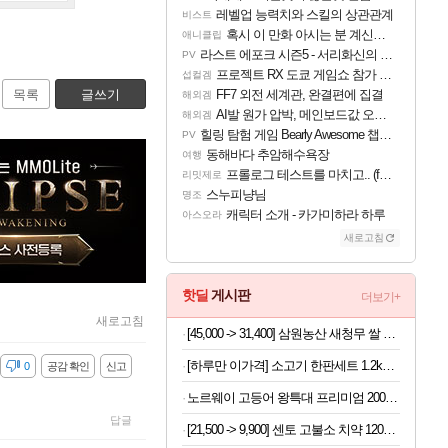
레벨업 능력치와 스킬의 상관관계
비스트
혹시 이 만화 아시는 분 계신가요
애니클립
라스트 에포크 시즌5 - 서리화신의 분노 티저
PV
프로젝트 RX 도쿄 게임쇼 참가 결정
섭컬겜
목록
글쓰기
FF7 외전 세계관, 완결편에 집결
해외겜
AI발 원가 압박, 메인보드값 오르나
해외겜
힐링 탐험 게임 Bearly Awesome 챕터 1 트레일러
PV
동해바다 추암해수욕장
여행
프롤로그 테스트를 마치고.. (feat. 리아)
리밋제로
스누피냥님
명조
캐릭터 소개 - 카가미하라 하루
아스오라
새로고침
핫딜
게시판
더보기+
새로고침
[45,000 -> 31,400] 삼원농산 새청무 쌀 상등급 10kg
[하루만 이가격] 소고기 한판세트 1.2kg (등심3, 살치2, 부채2, 갈비2, 우삼겹3)
감
0
공감 확인
신고
노르웨이 고등어 왕특대 프리미엄 200-220g x 10팩
답글
[21,500 -> 9,900] 센토 고불소 치약 120g x 4개