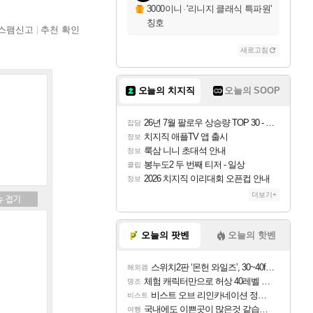
3000이니
·
'리니지 클래식 특파원'
칭호
스팸신고
추천 확인
새로고침
오늘의 치지직
오늘의 SOOP
26년 7월 팔로우 상승량 TOP 30 - 월간 치지직
잡담
치지직 애플TV 앱 출시
정보
룩삼 니니 초대석 안내
정보
봉누도2 두 번째 티저 - 일상
클립
2026 치지직 이리대회 오픈컵 안내
정보
더보기+
오늘의 팟벤
오늘의 핫벤
스위치2판 ‘몬헌 와일즈’, 30~40fps 목표 추정
해외겜
체험 캐릭터만으로 허상 40레벨 하이와티아 5분 컷!｜에이메스·린네·모니에 명함
명조
비스트 오브 리인카네이션 정보/공략글 모음
비스트
국내에도 이쁜곳이 많은것 같습니다
여행