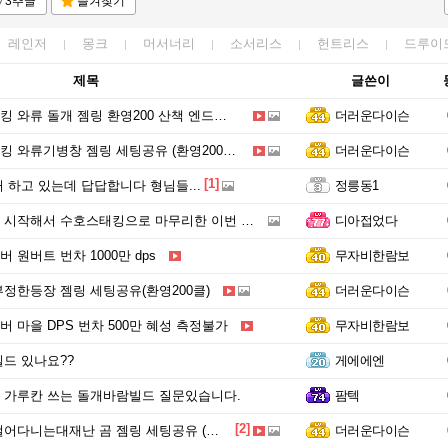
3추글
즐겨찾기
레인저
몽크
머서너리
소서리스
헌트리스
드루이
제목
글쓴이
와류 돌개 젬링 환영200 산책 엔드세팅 개선판
더러운다이슨
 와류기병창 젬링 세팅공유 (환영200클)
더러운다이슨
[1]
 하고 있는데 답답합니다 형님들...
정릉동1
시작해서 수호스태킹으로 마무리한 이번 시즌.
디아접었다
 원버트 번차 1000만 dps
무자비한람보
정한등장 젬링 세팅공유(환영200클)
더러운다이슨
 마을 DPS 번차 500만 혜성 측정불가
무자비한람보
드 있나요??
게에에엔
 가루칸 쓰는 돌개바람빌드 질문있습니다.
팜텍
[2]
다니는대재난 곰 젬링 세팅공유 (환영200)
더러운다이슨