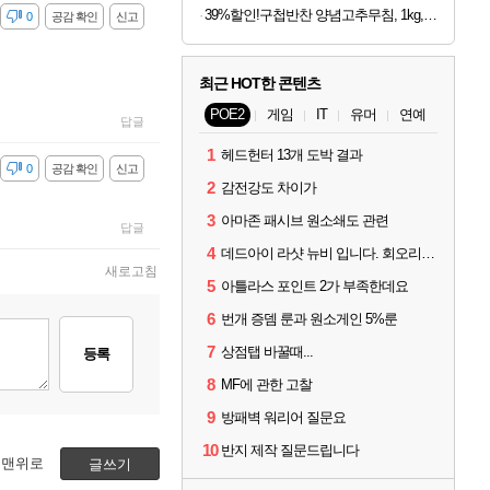
39%할인!구첩반찬 양념고추무침, 1kg, 1개
감
0
공감 확인
신고
최근 HOT한 콘텐츠
POE2
게임
IT
유머
연예
답글
1
헤드헌터 13개 도박 결과
감
0
공감 확인
신고
2
감전강도 차이가
3
아마존 패시브 원소쇄도 관련
답글
4
데드아이 라샷 뉴비 입니다. 회오리사격은 왜 쓰는건가요?
새로고침
5
아틀라스 포인트 2가 부족한데요
6
번개 증뎀 룬과 원소게인 5%룬
7
상점탭 바꿀때...
등록
8
MF에 관한 고찰
9
방패벽 워리어 질문요
10
반지 제작 질문드립니다
맨위로
글쓰기