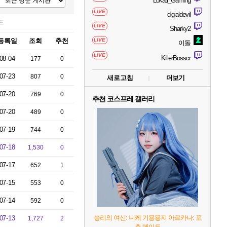
Lokati_Gaming
LIVE
digialdevil
드
LIVE
Sharky2
등록일
조회
추천
LIVE
이돌
LIVE
KillerBosscr
08-04
177
0
07-23
807
0
새로고침
더보기
07-20
769
0
추천 코스프레 갤러리
07-20
489
0
07-19
744
0
07-18
1,530
0
07-17
652
1
07-15
553
0
07-14
592
0
승리의 여신: 니케 기묭묭지 아르카나: 포
07-13
1,727
2
츈 메이트