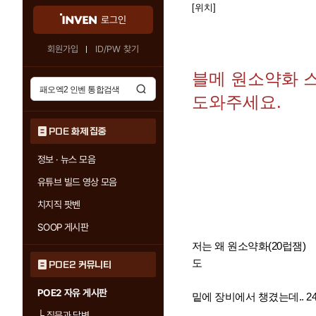
[위치]
로그인
회원가입
ID/PW 찾기
블메 원소약화 
도와주세요.
POE 화제 집중
정보 · 뉴스 모음
유튜브 빌드 영상 모음
치지직 팟벤
SOOP 게시판
저는 왜 원소약화(20럽잼)
도
POE2 커뮤니티
POE2 자유 게시판
밑에 장비에서 챙겼는데.. 24
└
질문과 답변