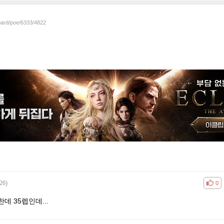
board/poe/6333/4822
26)
공감
비공
0
 35렙인데...