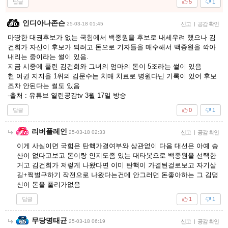
답글
5
1
인디아나존슨
25-03-18 01:45
신고
|
공감 확인
마땅한 대권후보가 없는 국힘에서 백종원을 후보로 내세우려 했으나 김
건희가 자신이 후보가 되려고 돈으로 기자들을 매수해서 백종원을 깍아
내리는 중이라는 썰이 있음.
지금 시중에 풀린 김건희와 그녀의 엄마의 돈이 5조라는 썰이 있음
헌 여권 지지율 1위의 김문수는 치매 치료로 병원다닌 기록이 있어 후보
조차 안된다는 썰도 있음
-출처 : 유튜브 열린공감tv 3월 17일 방송
답글
0
1
리버풀레인
25-03-18 02:33
신고
|
공감 확인
이게 사실이면 국힘은 탄핵가결여부와 상관없이 다음 대선은 아예 승
산이 없다고보고 돈이랑 인지도좀 있는 대타봇으로 백종원을 선택한
거고 김건희가 저렇게 나왔다면 이미 탄핵이 가결된걸로보고 자기살
길+쩍벌구하기 작전으로 나왔다는건데 안그러면 돈좋아하는 그 김명
신이 돈을 풀리가없음
답글
1
1
무당명태균
25-03-18 06:19
신고
|
공감 확인