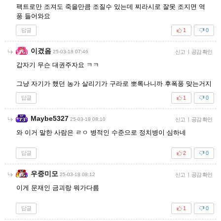
팩트로만 조져도 죽을만큼 조질수 있는데 찌라시로 잘못 조지면 역
풍 들어와요
답글
1
0
이겼음
25-03-18 07:46
신고
|
공감 확인
갑자기 무슨 대권주자요 ㅋㅋ
그냥 자기가 했던 농가 살리기가 구라로 뽀록나니까 후폭풍 맞는거지
답글
1
0
Maybe5327
25-03-18 08:10
신고
|
공감 확인
와 이거 말한 사람은 ㄹㅇ 병적인 수준으로 정치병이 심하네
답글
2
0
우중미모
25-03-18 08:12
신고
|
공감 확인
이게 문재인 금괴랑 뭐가다름
답글
1
0