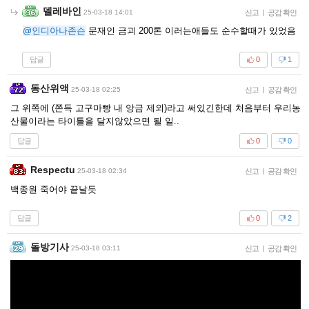
델레바인
25-03-18 14:01
신고
|
공감 확인
@인디아나존슨
문재인 금괴 200톤 이러는애들도 순수할때가 있었음
답글
0
1
동산위액
25-03-18 02:25
신고
|
공감 확인
그 위쪽에 (쫀득 고구마빵 내 앙금 제외)라고 써있긴한데 처음부터 우리농
산물이라는 타이틀을 달지않았으면 될 일..
답글
0
0
Respectu
25-03-18 02:34
신고
|
공감 확인
백종원 죽어야 끝날듯
답글
0
2
돌방기사
25-03-18 03:11
신고
|
공감 확인