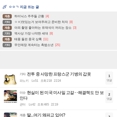
ㅇㅇㄱ 지금 뜨는 글
하이닉스 주주들 근황
[4]
계층
ㅇㅎ)멋있는거 보여주려고 준비한 처자
[8]
기타
야외 촬영 좋아하는 유재석이 꺼리는 장소
[3]
계층
역사상 가장 나약한 세대
[8]
기타
태풍 돌핀 중국 상륙
[11]
계층
무인매장 계속터는 촉법소년
[25]
기타
전투 중 사망한 프랑스군 기병의 갑옷
기타
1
댓글
파노키
Lv.51
조회 218
22:24
현실이 된 미국 미사일 고갈‥해결책도 안 보
이슈
2
인다
댓글
균터
Lv.42
조회 485
22:19
딸...여기 왜파고 있어?
계층