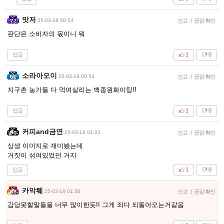
맛저
25-03-18 00:54
신고
|
공감 확인
판단은 소비자의 몫이니 뭐
답글
1
0
소라아오이
25-03-18 00:54
신고
|
공감 확인
지구촌 농가들 다 먹여살리는 백종원화이팅!!
답글
1
0
커피and금연
25-03-18 01:22
신고
|
공감 확인
상생 이미지로 재미봤는데
거짓이 섞여있었던 거지
답글
1
0
카악퉤
25-03-18 01:36
신고
|
공감 확인
감당못할말들을 너무 많이한듯!! 그게 죄다 되돌아오는거같음