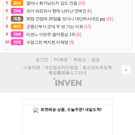
5
유머
[26]
얼마나 화가났는지 감도 안옴
6
연예
[6]
과거 파묘되서 현재 난리난 연예인
7
계층
[15]
30점 만점에 29점을 쏘다니 대단하시네요.jpg
8
유머
[17]
군종신부가 군대 두 번 가는 이유
9
연예
[5]
리센느 이번주 음악중심 1위
10
연예
[9]
수염그린 백지헌.이채영
로그인
PC화면
퀵링크
설정
청소년보호정책
이용약관
개인정보처리방침
▲
불법촬영물신고안내
(주)
인
벤