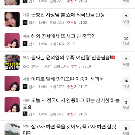
댓글
입사
Lv.94
조회 2233
추천 7
21:24
곱창집 사장님 불 쇼에 외국인들 반응
계층
7
댓글
입사
Lv.94
조회 2368
추천 5
21:22
해외 공항에서 또 사고 친 중국인
이슈
12
댓글
입사
Lv.94
조회 2494
21:19
즙짜는 윤석열의 수족 '여인형' 선즙필승!
이슈
7
댓글
조졋네이거
Lv.37
조회 1042
추천 3
21:18
아파트 엘베 망가뜨린 아줌마 사과문
계층
16
댓글
입사
Lv.94
조회 2769
추천 2
21:17
오늘 자 전국에서 인증하고 있는 신기한 하늘
계층
3
풍경
댓글
입사
Lv.94
조회 2438
추천 2
21:15
살고자 하면 죽을 것이오, 죽고자 하면 살것
유머
5
이다
댓글