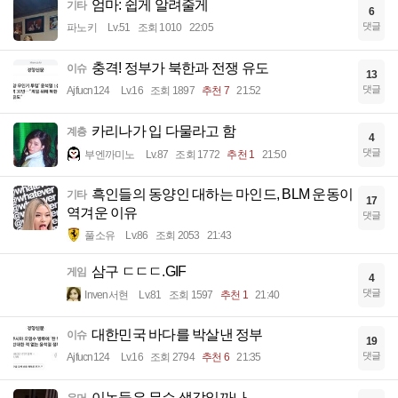
엄마: 쉽게 알려줄게
기타
6
댓글
파노키
Lv.51
조회 1010
22:05
충격! 정부가 북한과 전쟁 유도
이슈
13
댓글
Ajfucn124
Lv.16
조회 1897
추천 7
21:52
카리나가 입 다물라고 함
계층
4
댓글
부엔까미노
Lv.87
조회 1772
추천 1
21:50
흑인들의 동양인 대하는 마인드, BLM 운동이
기타
17
역겨운 이유
댓글
풀소유
Lv.86
조회 2053
21:43
삼구 ㄷㄷㄷ.GIF
게임
4
댓글
Inven서현
Lv.81
조회 1597
추천 1
21:40
대한민국 바다를 박살낸 정부
이슈
19
댓글
Ajfucn124
Lv.16
조회 2794
추천 6
21:35
이놈들은 무슨 생각일까나