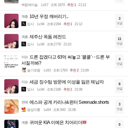
백합에이슬
Lv.57
조회 1870
추천 1
21:12
10년 우정 깨버리기..
계층
3
댓글
입사
Lv.94
조회 2294
추천 1
21:12
제주산 옥돔 레전드
계층
11
댓글
입사
Lv.94
조회 2776
21:10
드론 잡겠다고 63억 써놓고 '쿨쿨'‥드론 부
이슈
4
서질까봐?
댓글
슬기로움
Lv.92
조회 1765
추천 2
21:09
세금 징수팀 방문에 이성을 잃은 체납자
이슈
8
댓글
입사
Lv.94
조회 2186
추천 1
21:08
에스파 공계 카리나&윈터 Serenade.shorts
연예
3
댓글
달섭지롱
Lv.94
조회 943
21:08
귀여운 KIA 이예은 치어리더
계층
0