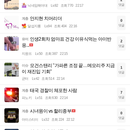
2
댓글
닉네임해야대
Lv.82
조회 770
22:17
안지현 치어리더
계층
0
댓글
달섭지롱
Lv.94
조회 404
22:16
인생2회차 엄마표 건강 이유식먹는 아이반
유머
2
응...
댓글
지원뜨
Lv.50
조회 387
22:15
모건스탠리 "가파른 조정 끝…메모리주 지금
이슈
1
이 재진입 기회"
댓글
균터
Lv.42
조회 514
22:14
태국 경찰이 체포한 사람
계층
7
댓글
파노키
Lv.51
조회 630
22:14
시녀원이 vs 할리종부
계층
0
댓글
아이스티이
Lv.32
조회 224
22:12