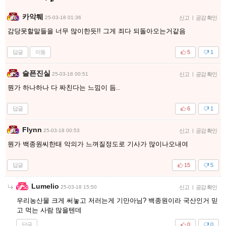
카악퉤
25-03-18 01:36
신고
|
공감 확인
감당못할말들을 너무 많이한듯!! 그게 죄다 되돌아오는거같음
답글
이동
5
1
슬픈진실
25-03-18 00:51
신고
|
공감 확인
뭔가 하나하나 다 짜친다는 느낌이 듬..
답글
6
1
Flynn
25-03-18 00:53
신고
|
공감 확인
뭔가 백종원씨한태 악의가 느껴질정도로 기사가 많이나오내여
답글
15
5
Lumelio
25-03-18 15:50
신고
|
공감 확인
우리농산물 크게 써놓고 저러는게 기만아님? 백종원이라 국산인거 믿
고 먹는 사람 많을텐데
답글
0
0