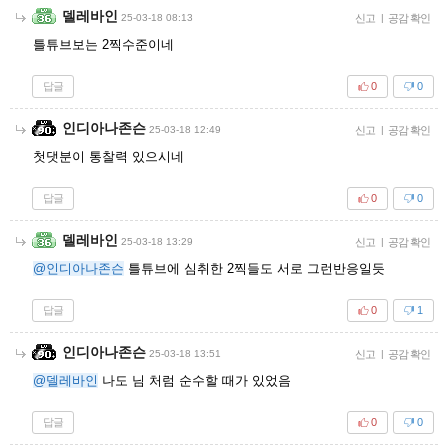
델레바인
25-03-18 08:13
신고
|
공감 확인
틀튜브보는 2찍수준이네
답글
0
0
인디아나존슨
25-03-18 12:49
신고
|
공감 확인
첫댓분이 통찰력 있으시네
답글
0
0
델레바인
25-03-18 13:29
신고
|
공감 확인
@인디아나존슨
틀튜브에 심취한 2찍들도 서로 그런반응일듯
답글
0
1
인디아나존슨
25-03-18 13:51
신고
|
공감 확인
@델레바인
나도 님 처럼 순수할 때가 있었음
답글
0
0