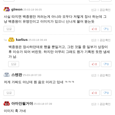
glreon
25-03-18 06:05
신고
|
공감 확인
사실 따지면 백종원만 저러는게 아니라 모두다 저렇게 장사 하는데 그
냥 백종원이 유명인이고 이미지가 있으니 신나게 물어 뜯는듯
답글
0
1
karlius
25-03-18 06:49
신고
|
공감 확인
백종원은 장사하던데로 했을 뿐일거고, 그런 것들 중 일부가 상장이
후 이슈가 되어 버린듯. 하지만 아무리 그래도 뭔가 기획된 듯한 냄세
가 남.
답글
0
0
스텐판
25-03-18 07:33
신고
|
공감 확인
저게 가짜도 아닌데 뭔 음모 이러고 있네 ㅋㅋㅋ
답글
0
0
아마안될거야
25-03-18 07:39
신고
|
공감 확인
이미지 훅 가네