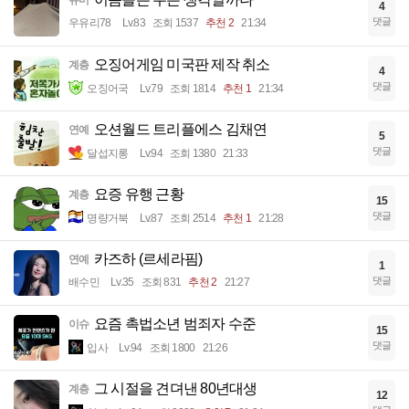
유머
4
댓글
우유리78
Lv.83
조회 1537
추천 2
21:34
오징어게임 미국판 제작 취소
계층
4
댓글
오징어국
Lv.79
조회 1814
추천 1
21:34
오션월드 트리플에스 김채연
연예
5
댓글
달섭지롱
Lv.94
조회 1380
21:33
요증 유행 근황
계층
15
댓글
명량거북
Lv.87
조회 2514
추천 1
21:28
카즈하 (르세라핌)
연예
1
댓글
배수민
Lv.35
조회 831
추천 2
21:27
요즘 촉법소년 범죄자 수준
이슈
15
댓글
입사
Lv.94
조회 1800
21:26
그 시절을 견뎌낸 80년대생
계층
12