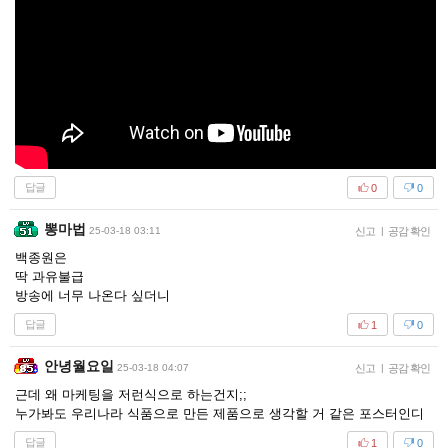
답글
0
0
뽕마법
25-03-18 03:11
신고
|
공감 확인
백종원은
딱 과유불급
방송에 너무 나온다 싶더니
답글
1
0
안녕월요일
25-03-18 04:07
신고
|
공감 확인
근데 왜 마케팅을 저런식으로 하는건지;;
누가봐도 우리나라 식품으로 만든 제품으로 생각할 거 같은 포스터인디
답글
1
0