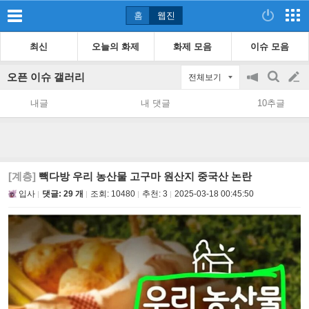
홈
웹진
최신
오늘의 화제
화제 모음
이슈 모음
오픈 이슈 갤러리
전체보기
공
검
글
지
색
내글
내 댓글
10추글
on/off
쓰
기
[계층]
빽다방 우리 농산물 고구마 원산지 중국산 논란
입사
댓글: 29 개
조회:
10480
추천:
3
2025-03-18 00:45:50