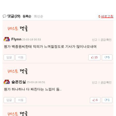
댓글
(29)
등록순
|
최신순
새로고침
Flynn
25-03-18 00:53
신고
|
공감 확인
뭔가 백종원씨한태 악의가 느껴질정도로 기사가 많이나오내여
답글
이동
15
5
슬픈진실
25-03-18 00:51
신고
|
공감 확인
뭔가 하나하나 다 짜친다는 느낌이 듬..
답글
이동
6
1