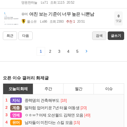
영원한하늘
Lv.71
조회 1115
20:52
여친 보는 기준이 너무 높은 니뽄남
유머
0
댓글
풀소유
Lv.86
조회 2393
추천 1
20:51
최근
다음
검색
글쓰기
1
2
3
4
5
오픈 이슈 갤러리 화제글
오늘의 화제
주간
월간
이슈
1
지식
[18]
중력댐의 건축해부도
2
계층
[20]
딸처럼 업어키운 7년 터울 여동생
3
연예
[49]
ㅇㅎㅂ? 어제 오션월드 김채연 모음
4
유머
[15]
남자들이 미친다는 스킬 모음