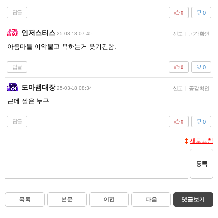
답글
0
0
인저스티스
25-03-18 07:45
신고
|
공감 확인
아줌마들 이악물고 욕하는거 웃기긴함.
답글
0
0
도마뱀대장
25-03-18 08:34
신고
|
공감 확인
근데 짤은 누구
답글
0
0
새로고침
등록
목록
본문
이전
다음
댓글보기