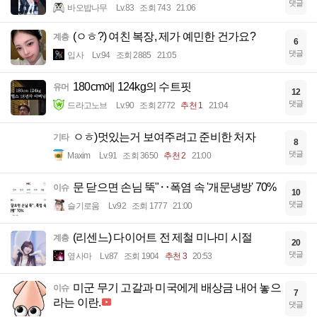
댓글
바오밥나무
Lv.83
조회 743
21:06
(ㅇㅎ?) 여친 복장, 제가 예민한 건가요?
계층
6
댓글
입사
Lv.94
조회 2885
21:05
180cm에 124kg의 수트핏
유머
12
댓글
드라고노브
Lv.90
조회 2772
추천 1
21:04
ㅇㅎ)멋있는거 보여주려고 준비한 처자
기타
8
댓글
Maxim
Lv.91
조회 3650
추천 2
21:00
문 닫으면 손님 뚝"‥폭염 속 '개문냉방' 70%
이슈
10
댓글
슬기로움
Lv.92
조회 1777
21:00
(리센느) 다이어트 전 제철 미나미 시절
계층
20
댓글
옆사마
Lv.87
조회 1904
추천 3
20:53
미군 무기 고갈과 미국에게 배상금 내어 놓으
이슈
7
라는 이란.
댓글