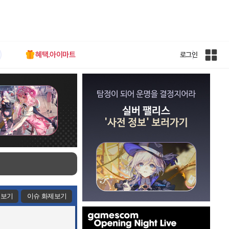
혜택.아이마트
로그인
인
벤
전
체
사
이
트
맵
제보기
이슈 화제보기
인
벤
배