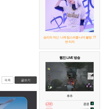
7
리듬 천국 미라클 스타즈
2
8
헤일로: 캠페인 이볼브드
2
9
캡틴 츠바사 2 월드 파이터즈
승리의 여신: 니케 팀스파클-나야 블랑: 77
번 타자
10
레고 배트맨: 레거시 오브 더 다크 나이트
웹진 LIVE 방송
목록
글쓰기
후추
콩콩
LIVE