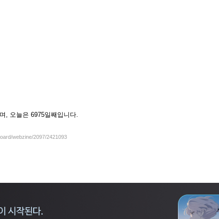
하셨으며, 오늘은 6975일째입니다.
/board/webzine/2097/2421093