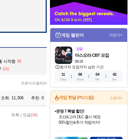
너
게임 캘린더
더보기+
모집
아스오라 CBT 모집
를 시작함
[6]
08.19
참가자 모집까지 남은 기간
?
[13]
11
08
04
40
Days
Hours
Min
Sec
오픈이슈갤러리
게임 핫딜 (PC/스팀)
조회:
11,306
추천:
0
스토어+
마블 투혼 파이팅 소울즈 정식출시!
목록
|
댓글(
34
)
마블 히어로 총 출동&화려한 격투!
네이버 포인트 혜택까지!
인벤게임즈 8월 특별 할인!
드래곤소드: 어웨이크닝 입점!
문명 7 특별 할인!
귀무자: 검의 길 예약 판매 중!
비스트 오브 리인카네이션 정식 출시!
커세어 코브 출시 기념 할인!
더 렐릭 퍼스트 가디언 정식 출시
베데스다 40주년 기념 할인 중!
캡콤 프렌차이즈 할인 진행 중!
캡콤 일부 상품 상시 할인
스타워즈 은하계 레이서
로블록스 기프트 카드 공식 입점
인기 퍼블리셔 모음!
스팀으로 만나는 드래곤소드!
조선&고려 DLC 출시 예정
10% 할인과
게임프릭 신작 IP
해적'섬'을 발전시키자!
설화x하드코어 액션!
베데스다의 명작들을
몬헌, 바하 등 인기 IP를
몬헌 와일즈 & 드래곤즈 도그마2
인벤게임즈에서 10% 추가 적립
Robux를 가장 안전하고