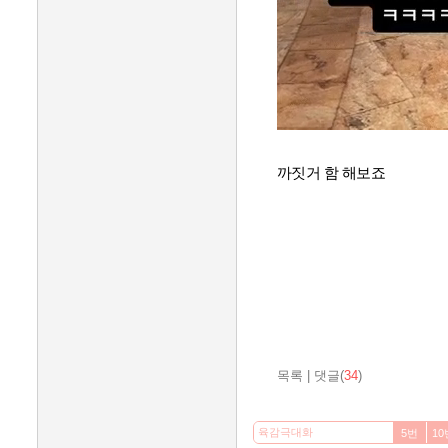
까짓거 함 해보죠
목록
|
댓글(
34
)
5번
10