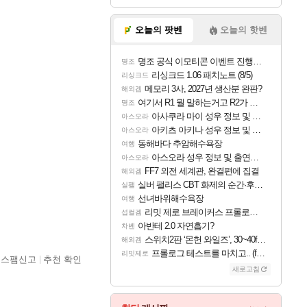
오늘의 팟벤
오늘의 핫벤
명조 공식 이모티콘 이벤트 진행해봤습니다! 참여부터 추첨까지????
명조
리싱크드 1.06 패치노트 (8/5)
리싱크드
메모리 3사, 2027년 생산분 완판?
해외겜
여기서 R1 뭘 말하는거고 R2가 뭘말하는걸까요?
명조
아사쿠라 마이 성우 정보 및 주요 필모
아스오라
아키츠 아키나 성우 정보 및 주요 필모
아스오라
동해바다 추암해수욕장
여행
아스오라 성우 정보 및 출연작 모음
아스오라
FF7 외전 세계관, 완결편에 집결
해외겜
실버 팰리스 CBT 화제의 순간·후기 모음
실팰
선녀바위해수욕장
여행
리밋 제로 브레이커스 프롤로그 테스트 후기 영상 업로드
섭컬겜
아반테 2.0 자연흡기?
차벤
스위치2판 ‘몬헌 와일즈’, 30~40fps 목표 추정
해외겜
프롤로그 테스트를 마치고.. (feat. 리아)
리밋제로
스팸신고
추천 확인
새로고침