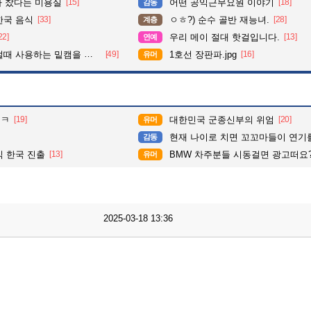
다 찼다는 미용실
[15]
어떤 공익근무요원 이야기
[18]
감동
한국 음식
[33]
ㅇㅎ?) 순수 골반 재능녀.
[28]
계층
22]
우리 메이 절대 핫걸입니다.
[13]
연예
 사용하는 밑캠을 알아보자
[49]
1호선 장판파.jpg
[16]
유머
ㅋㅋ
[19]
대한민국 군종신부의 위엄
[20]
유머
현재 나이로 치면 꼬꼬마들이 연기
감동
익 한국 진출
[13]
BMW 차주분들 시동걸면 광고떠요
유머
2025-03-18 13:36