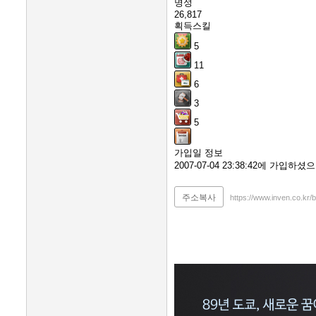
명성
26,817
획득스킬
5
11
6
3
5
가입일 정보
2007-07-04 23:38:42에 가입
주소복사
https://www.inven.co.kr