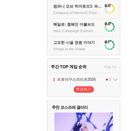
6.0
컴퍼니 오브 히어로즈3: 파이널 스탠드
Company of Heroes3: Final stand
8.0
헤일로: 캠페인 이볼브드
Halo: Campaign Evolved
8.1
고요한 시골 정원 이야기
Village in the Shade
주간 TOP 게임 순위
더보기+
1
2
3
4
팰월드
프로야구스피리츠2026
드래곤소드 : 어웨이크닝
어쌔신 크리드: 블랙 플래그 리싱크드
1
2
2
투표하기
5
블라인드 삼국
1
추천 코스프레 갤러리
6
그랑블루 판타지 리링크 - 엔드리스 라그나로크
1