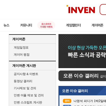
인
벤
로스트아크
뉴스
커뮤니티
게임캘린더
게이머존
기대평 이벤트
게이머존
게임일정표
게이머 평점
게이머존 게시판
공지사항 & 이벤트
오픈 이슈 갤러리
같이
동영상 갤러리
기사제보 및 건의
오픈 이슈 갤러리
인벤 어플 제보 및 건의
나영석 피디가 1박2일
유머
인벤 스크립트 게시판