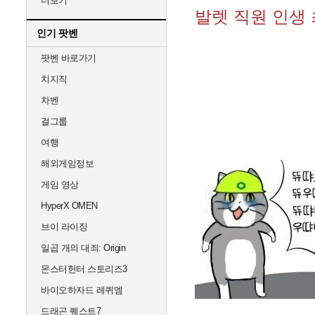
더보기
발렛 직원 인생
인기 팟벤
팟벤 바로가기
치지직
차벤
걸그룹
여행
해외게임정보
게임 영상
HyperX OMEN
브이 라이징
일곱 개의 대죄: Origin
몬스터헌터 스토리즈3
바이오하자드 레퀴엠
드래곤 퀘스트7