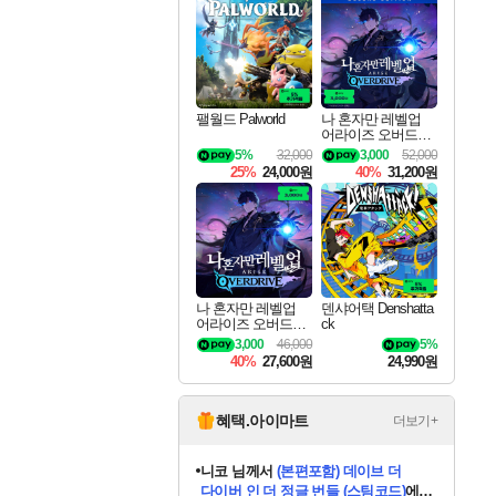
최대 90% 할인가를 만나보세요!
네이버혜택과 함께 만나보세요!
50%할인&추가 적립까지!
이니&베니 혜택까지!
네이버 혜택가와 함께 예약하세요!
할인&네이버혜택으로 만나보세요!
네이버페이 혜택과 만나보세요!
40주년 프로모션으로 만나보세요!
할인가에 만나보세요!
일부 에디션 상시 할인!
혜택으로 예약 판매 중
편안하게 충전하세요
팰월드 Palworld
나 혼자만 레벨업
어라이즈 오버드라
이브 디럭스 에디션
5%
32,000
3,000
52,000
Solo Leveling Arise
25%
24,000원
40%
31,200원
Overdrive Deluxe Edi
tion
나 혼자만 레벨업
덴샤어택 Denshatta
어라이즈 오버드라
ck
이브 Solo Leveling A
3,000
46,000
5%
rise
40%
27,600원
24,990원
혜택.아이마트
더보기+
니코
님께서
(본편포함) 데이브 더
다이버 인 더 정글 번들 (스팀코드)
에