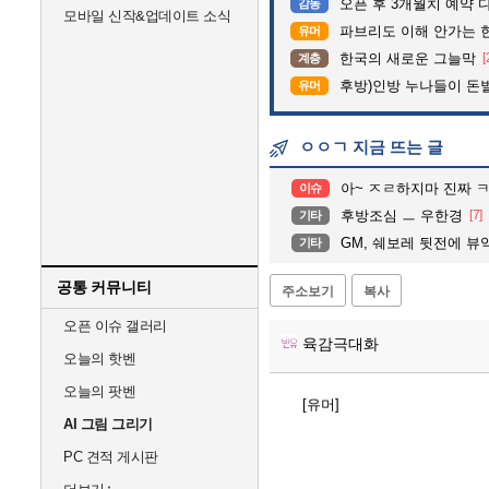
오픈 후 3개월치 예약 
감동
모바일 신작&업데이트 소식
파브리도 이해 안가는 
유머
한국의 새로운 그늘막
[
계층
후방)인방 누나들이 돈벌때
유머
ㅇㅇㄱ 지금 뜨는 글
아~ ㅈㄹ하지마 진짜 
이슈
후방조심 ㅡ 우한경
[7]
기타
GM, 쉐보레 뒷전에 뷰
기타
공통 커뮤니티
주소보기
복사
오픈 이슈 갤러리
육감극대화
오늘의 핫벤
오늘의 팟벤
[유머]
AI 그림 그리기
PC 견적 게시판