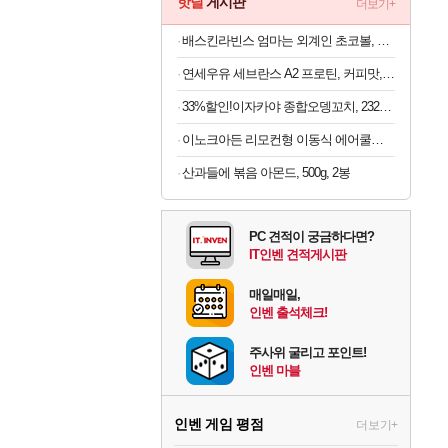
핫딜
게시판
더보기+
배스킨라빈스 엄마는 외계인 초코볼, 32g, 6개입, 2개
연세우유 세브란스 A2 프로틴, 커피맛, 190ml, 16개
33%할인!이자카야 종합오뎅꼬치, 232g, 4개
이노크아든 리모컨형 이동식 에어쿨러 IA-L11, 1개
산과들에 볶음 아몬드, 500g, 2봉
PC 견적이 궁금하다면?
IT인벤 견적게시판
매일매일,
인벤 출석체크!
주사위 굴리고 포인트!
인벤 마블
인벤 게임 평점
더보기+