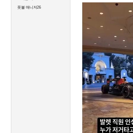
풋볼 매니저26