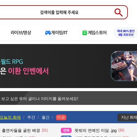
Submit
최대 90% 할인
라이브/영상
게이밍/IT
게임스토어
8월 프로모션
 보고 싶은 유머 글이나 이미지를 올려보세요!
오늘의 화제
주간
월간
이슈
지난 화
때 출연자들을 굴린 배경
[31]
뜻밖의 연예인 미담..jpg
[30]
연예