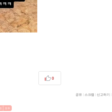
0
공유
스크랩
신고하기
번
모두