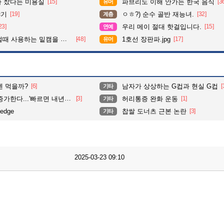
다 찼다는 미용실
[15]
파브리도 이해 안가는 한국 음식
[3
유머
야기
[19]
ㅇㅎ?) 순수 골반 재능녀.
[32]
계층
23]
우리 메이 절대 핫걸입니다.
[15]
연예
 사용하는 밑캠을 알아보자
[48]
1호선 장판파.jpg
[17]
유머
멘 먹을까?
[6]
남자가 상상하는 G컵과 현실 G컵
[
기타
...'빠르면 내년부터 상용화'
[3]
허리통증 완화 운동
[1]
기타
edge
찹쌀 도너츠 근본 논란
[3]
기타
2025-03-23 09:10