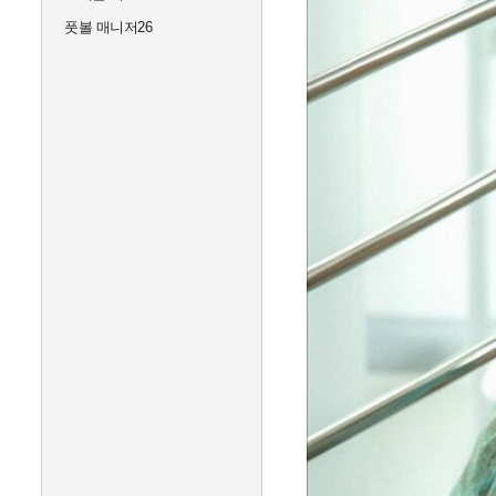
풋볼 매니저26