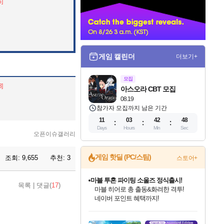
6]
너
게임 캘린더
더보기+
모집
3]
아스오라 CBT 모집
08.19
참가자 모집까지 남은 기간
11
03
42
45
Days
Hours
Min
Sec
오픈이슈갤러리
게임 핫딜 (PC/스팀)
조회:
9,655
추천:
3
스토어+
마블 투혼 파이팅 소울즈 정식출시!
목록
|
댓글(
17
)
마블 히어로 총 출동&화려한 격투!
네이버 포인트 혜택까지!
인벤게임즈 8월 특별 할인!
드래곤소드: 어웨이크닝 입점!
문명 7 특별 할인!
귀무자: 검의 길 예약 판매 중!
비스트 오브 리인카네이션 정식 출시!
커세어 코브 출시 기념 할인!
더 렐릭 퍼스트 가디언 정식 출시
베데스다 40주년 기념 할인 중!
캡콤 프렌차이즈 할인 진행 중!
캡콤 일부 상품 상시 할인
스타워즈 은하계 레이서
로블록스 기프트 카드 공식 입점
인기 퍼블리셔 모음!
스팀으로 만나는 드래곤소드!
조선&고려 DLC 출시 예정
10% 할인과
게임프릭 신작 IP
해적'섬'을 발전시키자!
설화x하드코어 액션!
베데스다의 명작들을
몬헌, 바하 등 인기 IP를
몬헌 와일즈 & 드래곤즈 도그마2
인벤게임즈에서 10% 추가 적립
Robux를 가장 안전하고