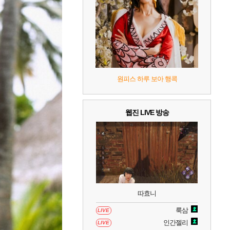
8
헤일로: 캠페인 이볼브드
2
9
캡틴 츠바사 2 월드 파이터즈
10
레고 배트맨: 레거시 오브 더 다크 나이트
원피스 하루 보아 행콕
웹진 LIVE 방송
따효니
룩삼
LIVE
인간젤리
LIVE