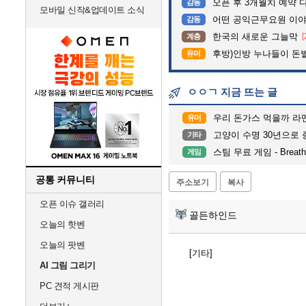
오픈 후 3개월치 예약 
감동
모바일 신작&업데이트 소식
어떤 공익근무요원 이
감동
한국의 새로운 그늘막
[
계층
후방)인방 누나들이 돈벌때
유머
ㅇㅇㄱ 지금 뜨는 글
우리 돈가스 먹을까 라
유머
고양이 수명 30년으로 증가한다
기타
스팀 무료 게임 - Breath
게임
공통 커뮤니티
주소보기
복사
오픈 이슈 갤러리
골든하인드
오늘의 핫벤
오늘의 팟벤
[기타]
AI 그림 그리기
PC 견적 게시판