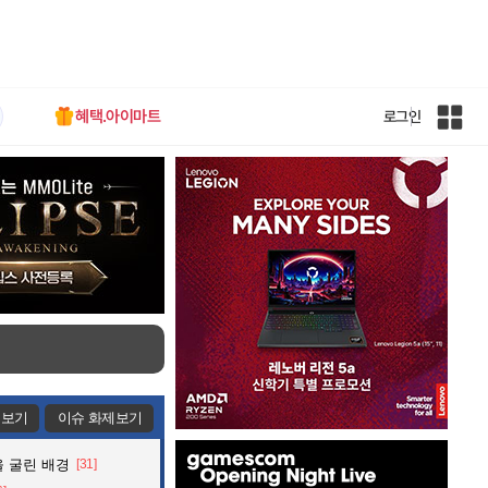
혜택.아이마트
로그인
인
벤
전
체
사
이
트
맵
제보기
이슈 화제보기
인
 굴린 배경
[31]
벤
배