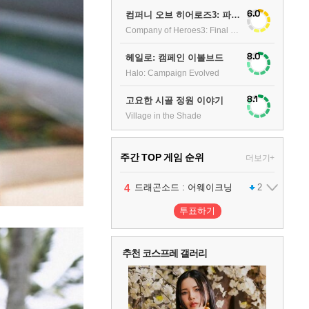
6.0
컴퍼니 오브 히어로즈3: 파이널 스탠드
Company of Heroes3: Final stand
8.0
헤일로: 캠페인 이볼브드
Halo: Campaign Evolved
8.1
고요한 시골 정원 이야기
Village in the Shade
주간 TOP 게임 순위
더보기+
1
2
3
4
5
팰월드
프로야구스피리츠2026
드래곤소드 : 어웨이크닝
블라인드 삼국
어쌔신 크리드: 블랙 플래그 리싱크드
1
2
2
1
투표하기
6
그랑블루 판타지 리링크 - 엔드리스 라그나로크
1
추천 코스프레 갤러리
7
리듬 천국 미라클 스타즈
2