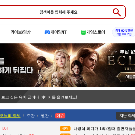
Submit
최대 90% 할인
라이브/영상
게이밍/IT
게임스토어
8월 프로모션
 보고 싶은 유머 글이나 이미지를 올려보세요!
오늘의 화제
주간
월간
이슈
지난 화
[30]
나영석 피디가 1박2일때 출연자들을
유머