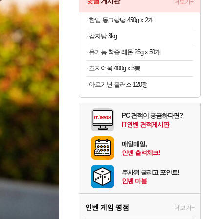
핫딜
게시판
더보기+
한입 동그랑땡 450g x 2개
감자탕 3kg
유기농 착즙 레몬 25g x 50개
꼬치어묵 400g x 3봉
아르기닌 플러스 120정
PC 견적이 궁금하다면?
IT인벤 견적게시판
매일매일,
인벤 출석체크!
주사위 굴리고 포인트!
인벤 마블
인벤 게임 평점
더보기+