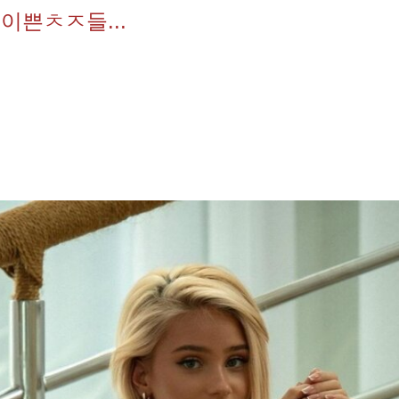
 이쁜ㅊㅈ들...