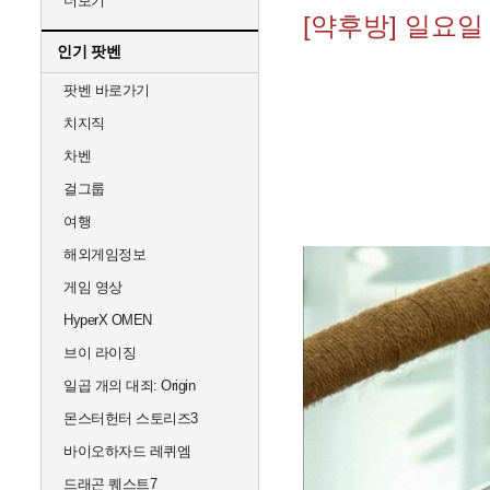
더보기
[약후방] 일요일
인기 팟벤
팟벤 바로가기
치지직
차벤
걸그룹
여행
해외게임정보
게임 영상
HyperX OMEN
브이 라이징
일곱 개의 대죄: Origin
몬스터헌터 스토리즈3
바이오하자드 레퀴엠
드래곤 퀘스트7