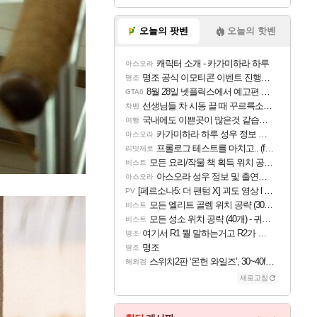
오늘의 팟벤
오늘의 핫벤
캐릭터 소개 - 카가미하라 하루
아스오라
명조 공식 이모티콘 이벤트 진행해봤습니다! 참여부터 추첨까지????
명조
8월 28일 넷플릭스에서 예고편 공개 예정
GTA6
선생님들 차 시동 끌 때 꾸르륵소리나는데
차벤
국내에도 이쁜곳이 많은것 같습니다
여행
카가미하라 하루 성우 정보 및 주요 필모
아스오라
프롤로그 테스트를 마치고.. (feat. 리아)
리밋제로
모든 요리/작물 책 획득 위치 공략 (36개) - 미식가 도전과제
비스트
아스오라 성우 정보 및 출연작 모음
아스오라
[페르소나5: 더 팬텀 X] 괴도 영상 l 타카마키 안·댄싱 스타
PV
모든 엘리트 골렘 위치 공략 (30개) - 방랑 결투가
비스트
모든 성소 위치 공략 (40개) - 귀환한 영혼 도전과제
비스트
여기서 R1 뭘 말하는거고 R2가 뭘말하는걸까요?
명조
명조
명조
스위치2판 ‘몬헌 와일즈’, 30~40fps 목표 추정
해외겜
새로고침