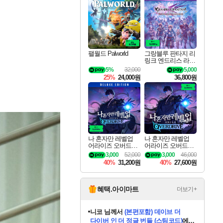
최대 90% 할인가를 만나보세요!
네이버혜택과 함께 만나보세요!
50%할인&추가 적립까지!
이니&베니 혜택까지!
네이버 혜택가와 함께 예약하세요!
할인&네이버혜택으로 만나보세요!
네이버페이 혜택과 만나보세요!
40주년 프로모션으로 만나보세요!
할인가에 만나보세요!
일부 에디션 상시 할인!
혜택으로 예약 판매 중
편안하게 충전하세요
팰월드 Palworld
그랑블루 판타지 리
링크 엔드리스 라그
나로크 업그레이드
5%
32,000
5,000
킷 Granblue Fantasy
25%
24,000원
36,800원
Relink Endless Ragn
arok Upgrade Kit DL
C
나 혼자만 레벨업
나 혼자만 레벨업
어라이즈 오버드라
어라이즈 오버드라
이브 디럭스 에디션
이브 Solo Leveling A
3,000
52,000
3,000
46,000
Solo Leveling Arise
rise
40%
31,200원
40%
27,600원
Overdrive Deluxe Edi
tion
혜택.아이마트
더보기+
니코
님께서
(본편포함) 데이브 더
다이버 인 더 정글 번들 (스팀코드)
에