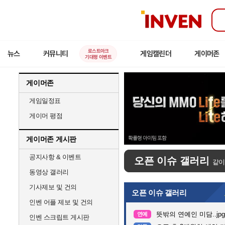
인
벤
로스트아크
뉴스
커뮤니티
게임캘린더
게이머존
기대평 이벤트
게이머존
게임일정표
게이머 평점
게이머존 게시판
공지사항 & 이벤트
오픈 이슈 갤러리
같이
동영상 갤러리
기사제보 및 건의
오픈 이슈 갤러리
인벤 어플 제보 및 건의
뜻밖의 연예인 미담..jpg
연예
인벤 스크립트 게시판