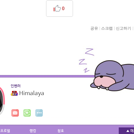
0
공유
스크랩
신고하기
인벤러
Himalaya
프로필
랭킹
칭호