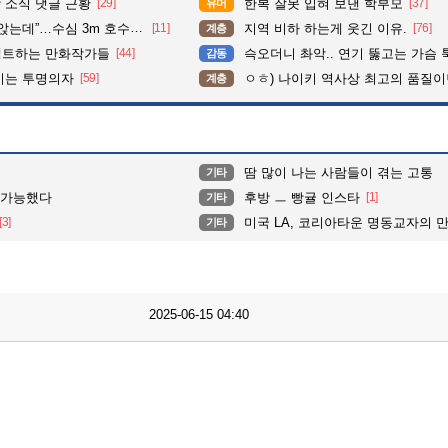
 소식 댓글 근황
[29]
한복 잘못 입혀 보낸 학부모
[37]
유머
수심 3m 호수 뛰어든 60대 의인
[11]
지역 비하 하는게 웃긴 이유.
[76]
계층
펙트하는 만화작가들
[44]
슥오더니 촤악.. 연기 뚫고는 가슴 툭툭.. 지나가
감동
이는 투명의자
[59]
ㅇㅎ) 나이키 역사상 최고의 품질이
계층
땀 많이 나는 사람들이 겪는 고통
기타
불가능했다
후방 ㅡ 빵귤 인스타
[1]
기타
[3]
미국 LA, 코리아타운 명동교자의 만두, 
기타
2025-06-15 04:40