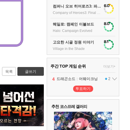
6.0
컴퍼니 오브 히어로즈3: 파이널 스탠드
Company of Heroes3: Final stand
8.0
헤일로: 캠페인 이볼브드
Halo: Campaign Evolved
8.1
고요한 시골 정원 이야기
Village in the Shade
주간 TOP 게임 순위
더보기+
목록
글쓰기
1
2
3
4
팰월드
프로야구스피리츠2026
드래곤소드 : 어웨이크닝
어쌔신 크리드: 블랙 플래그 리싱크드
1
2
2
투표하기
5
블라인드 삼국
1
추천 코스프레 갤러리
6
그랑블루 판타지 리링크 - 엔드리스 라그나로크
1