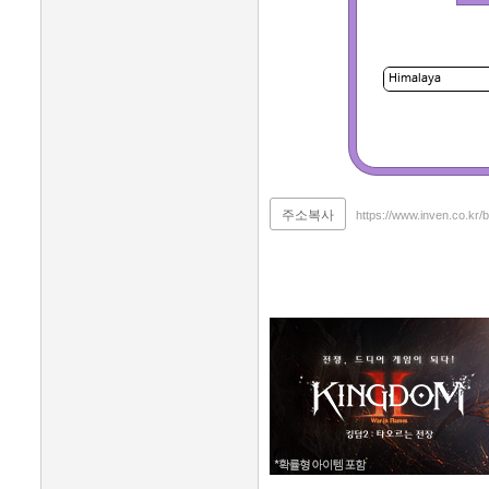
주소복사
https://www.inven.co.kr