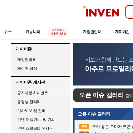
인
벤
로스트아크
뉴스
커뮤니티
게임캘린더
게이머존
기대평 이벤트
게이머존
게임일정표
게이머 평점
게이머존 게시판
공지사항 & 이벤트
오픈 이슈 갤러리
같이
동영상 갤러리
기사제보 및 건의
오픈 이슈 갤러리
인벤 어플 제보 및 건의
조카 용돈 주다가 뺏은
유머
인벤 스크립트 게시판