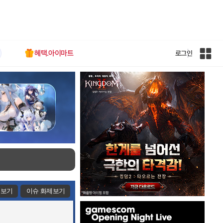
혜택.아이마트
로그인
인
벤
전
체
사
이
트
맵
제보기
이슈 화제보기
인
벤
배