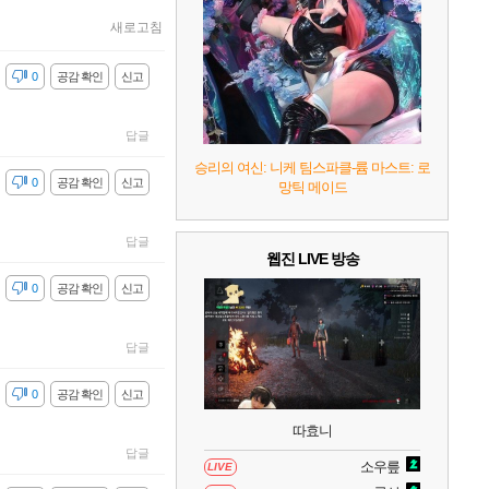
7
리듬 천국 미라클 스타즈
2
새로고침
8
헤일로: 캠페인 이볼브드
2
감
0
공감 확인
신고
9
캡틴 츠바사 2 월드 파이터즈
답글
승리의 여신: 니케 팀스파클-륨 마스트: 로
감
0
공감 확인
신고
망틱 메이드
10
레고 배트맨: 레거시 오브 더 다크 나이트
답글
웹진 LIVE 방송
감
0
공감 확인
신고
답글
감
0
공감 확인
신고
따효니
답글
소우릎
LIVE