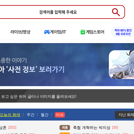
Submit
최대 90% 할인
라이브/영상
게이밍/IT
게임스토어
8월 프로모션
 보고 싶은 유머 글이나 이미지를 올려보세요!
오늘의 화제
주간
월간
이슈
지난 화
 삼촌
[102]
축협 개혁하는 박지성
[16]
계층