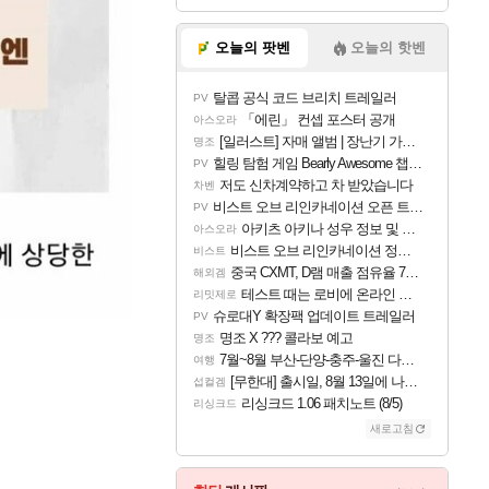
오늘의 팟벤
오늘의 핫벤
탈콥 공식 코드 브리치 트레일러
PV
「에린」 컨셉 포스터 공개
아스오라
[일러스트] 자매 앨범 | 장난기 가득한 오후의 공원 (리메이크판)
명조
힐링 탐험 게임 Bearly Awesome 챕터 1 트레일러
PV
저도 신차계약하고 차 받았습니다
차벤
비스트 오브 리인카네이션 오픈 트레일러
PV
아키츠 아키나 성우 정보 및 주요 필모
아스오라
비스트 오브 리인카네이션 정보/공략글 모음
비스트
중국 CXMT, D램 매출 점유율 7%…글로벌 4위로 부상
해외겜
테스트 때는 로비에 온라인 기능이 있는데
리밋제로
슈로대Y 확장팩 업데이트 트레일러
PV
명조 X ??? 콜라보 예고
명조
7월~8월 부산-단양-충주-울진 다녀왔어요~
여행
[무한대] 출시일, 8월 13일에 나오나
섭컬겜
리싱크드 1.06 패치노트 (8/5)
리싱크드
새로고침