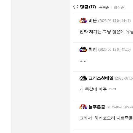
(17)
댓글
등록순
|
최신순
비난
(2025-06-15 04:44:41)
진짜 저기는 그냥 젊은데 유
치킨
(2025-06-15 04:47:20)
……
크리스찬베일
(2025-06-15
개 족같네 아주 ㅋㅋ
늘푸른곰
(2025-06-15 05:24
그래서 히키코모리 니트족들