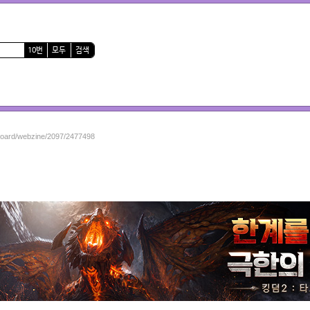
10번
모두
검색
/board/webzine/2097/2477498