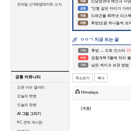
신남성연대 배인규 사망
계층
모바일 신작&업데이트 소식
“인형 같은 아이가 가라앉는데”…
감동
드래곤볼 40주년 리스
계층
후방)요즘 하나둘씩 보
계층
ㅇㅇㄱ 지금 뜨는 글
후방 ㅡ 도희 인스타
[3]
기타
검찰개혁 5월에 처리 
이슈
남은 케이크 보관 방법
기타
공통 커뮤니티
주소보기
복사
오픈 이슈 갤러리
Himalaya
오늘의 핫벤
오늘의 팟벤
[계층]
AI 그림 그리기
PC 견적 게시판