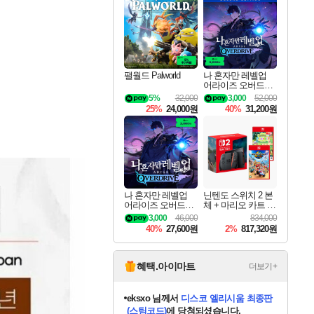
최대 90% 할인가를 만나보세요!
네이버혜택과 함께 만나보세요!
50%할인&추가 적립까지!
네이버 혜택가와 함께 예약하세요!
할인&네이버혜택으로 만나보세요!
네이버페이 혜택과 만나보세요!
40주년 프로모션으로 만나보세요!
네이버 포인트 혜택까지!
할인가에 만나보세요!
일부 에디션 상시 할인!
혜택으로 예약 판매 중
편안하게 충전하세요
팰월드 Palworld
나 혼자만 레벨업
어라이즈 오버드라
이브 디럭스 에디션
5%
32,000
3,000
52,000
Solo Leveling Arise
25%
24,000원
40%
31,200원
Overdrive Deluxe Edi
tion
나 혼자만 레벨업
닌텐도 스위치 2 본
어라이즈 오버드라
체 + 마리오 카트 월
이브 Solo Leveling A
드 + 포켓몬 포코피
3,000
46,000
834,000
rise
아 번들
40%
27,600원
2%
817,320원
혜택.아이마트
더보기+
eksxo
님께서
디스코 엘리시움 최종판
(스팀코드)
에 당첨되셨습니다.