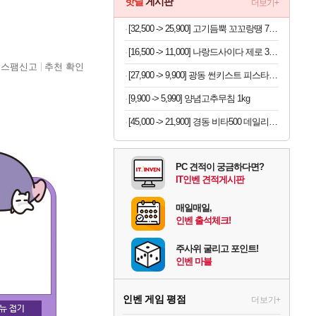
핫딜
게시판
더보기+
[32,500 -> 25,900] 고기듬뿍 꼬꼬랑땡 700g x 3개
[16,500 -> 11,000] 나랑드사이다 제로 345ml x 24개
스팸신고
추천 확인
[27,900 -> 9,900] 광동 썬키스트 피스타치오 언스위트 190ml x 24개
[9,900 -> 5,990] 양념고추무침 1kg
[45,000 -> 21,900] 경동 비타500 데일리스틱 180포
PC 견적이 궁금하다면?
IT인벤 견적게시판
매일매일,
인벤 출석체크!
주사위 굴리고 포인트!
인벤 마블
인벤 게임 평점
더보기+