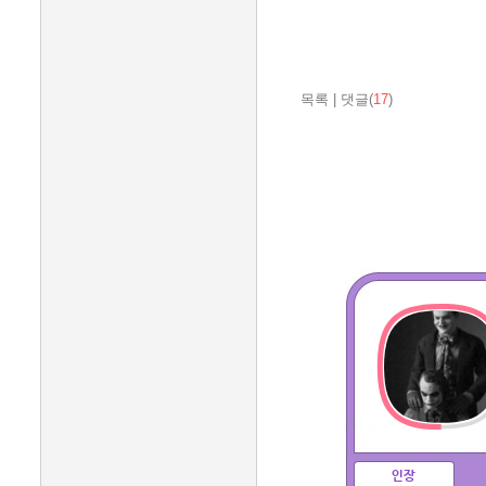
목록
|
댓글(
17
)
인장