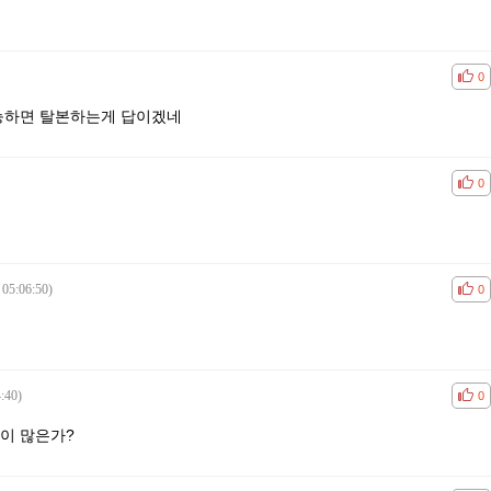
공감
비공
0
능하면 탈본하는게 답이겠네
공감
비공
0
 05:06:50)
공감
비공
0
:40)
공감
비공
0
이 많은가?