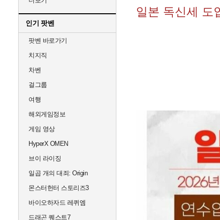
더보기
일본 독신세 도
인기 팟벤
팟벤 바로가기
치지직
차벤
걸그룹
여행
해외게임정보
게임 영상
HyperX OMEN
브이 라이징
일곱 개의 대죄: Origin
몬스터헌터 스토리즈3
바이오하자드 레퀴엠
드래곤 퀘스트7