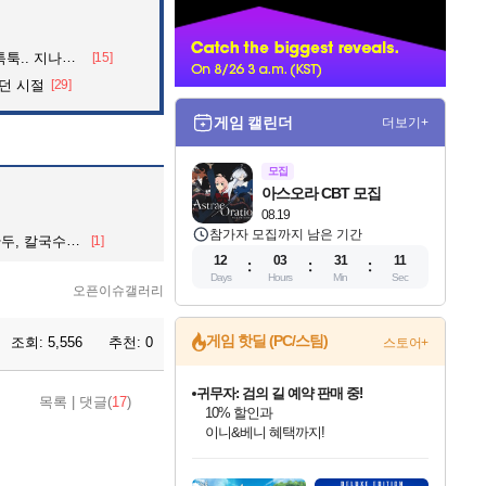
너
던 아재의 정체
[15]
던 시절
[29]
게임 캘린더
더보기+
모집
아스오라 CBT 모집
08.19
참가자 모집까지 남은 기간
칼국수, 콩국수
[1]
12
03
31
09
Days
Hours
Min
Sec
오픈이슈갤러리
게임 핫딜 (PC/스팀)
조회:
5,556
추천:
0
스토어+
귀무자: 검의 길 예약 판매 중!
목록
|
댓글(
17
)
10% 할인과
이니&베니 혜택까지!
인벤게임즈 8월 특별 할인!
드래곤소드: 어웨이크닝 입점!
문명 7 특별 할인!
비스트 오브 리인카네이션 정식 출시!
커세어 코브 출시 기념 할인!
더 렐릭 퍼스트 가디언 정식 출시
베데스다 40주년 기념 할인 중!
마블 투혼 파이팅 소울즈 예약 판매 중!
캡콤 프렌차이즈 할인 진행 중!
캡콤 일부 상품 상시 할인
스타워즈 은하계 레이서
로블록스 기프트 카드 공식 입점
인기 퍼블리셔 모음!
스팀으로 만나는 드래곤소드!
조선&고려 DLC 출시 예정
게임프릭 신작 IP
해적'섬'을 발전시키자!
설화x하드코어 액션!
베데스다의 명작들을
마블 히어로 총 출동&화려한 격투!
몬헌, 바하 등 인기 IP를
몬헌 와일즈 & 드래곤즈 도그마2
인벤게임즈에서 10% 추가 적립
Robux를 가장 안전하고