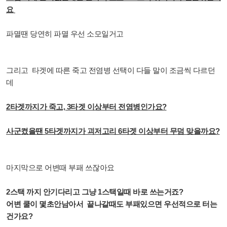
요
파멸땐 당연히 파멸 우선 소모일거고
그리고 타겟에 따른 죽고 전염병 선택이 다들 말이 조금씩 다르던
데
2타겟까지가 죽고, 3타겟 이상부터 전염병인가요?
사군켰을땐 5타겟까지가 괴저고리 6타겟 이상부터 무덤 맞을까요?
마지막으로 어변때 부패 쓰잖아요
2스택 까지 안기다리고 그냥 1스택일때 바로 쓰는거죠?
어변 쿨이 몇초안남아서 끝나갈때도 부패있으면 우선적으로 터는
건가요?