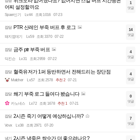
위크오라 없어졌나요? 없어지면 스킬 버프 시간등은
잡담
1
어찌 설정할까요
댓글
Spaer신기
Lv.44
조회 1016
07-23
PTR 산레인 부죽 버프 후 로그
잡담
14
댓글
돼지껍데기
Lv.59
조회 3370
07-22
금주 ptr 부죽 버프
잡담
4
댓글
딕킨슨
Lv.31
조회 2959
07-22
혈죽유저가 1퍼 등반하면서 전해드리는 장단점
잡담
4
댓글
Matcher
Lv.57
조회 2578
추천 2
07-21
쐐기 부죽 로그 들여다 봤습니다
잡담
0
댓글
카노네스
Lv.72
조회 1678
추천 1
07-21
2시즌 죽기 어떻게 예상하십니까?
잡담
7
댓글
Vovx
Lv.38
조회 2971
07-20
2시즌 냉죽은 쌍수가 더 좋으려나요?
냉기