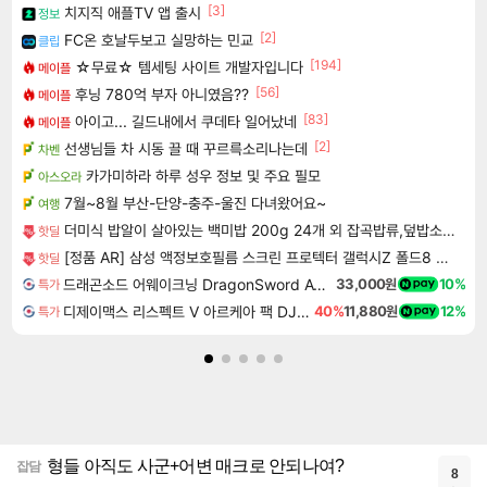
[3]
치지직 애플TV 앱 출시
정보
[2]
FC온 호날두보고 실망하는 민교
클립
[194]
☆무료☆ 템세팅 사이트 개발자입니다
메이플
[56]
후닝 780억 부자 아니였음??
메이플
[83]
아이고... 길드내에서 쿠데타 일어났네
메이플
[2]
선생님들 차 시동 끌 때 꾸르륵소리나는데
차벤
카가미하라 하루 성우 정보 및 주요 필모
아스오라
7월~8월 부산-단양-충주-울진 다녀왔어요~
여행
더미식 밥알이 살아있는 백미밥 200g 24개 외 잡곡밥류,덮밥소스7종 외
핫딜
[정품 AR] 삼성 액정보호필름 스크린 프로텍터 갤럭시Z 폴드8 울트라, 2매입
핫딜
드래곤소드 어웨이크닝 DragonSword Awakening
33,000원
10%
특가
디제이맥스 리스펙트 V 아르케아 팩 DJMAX RESPECT V Arcaea Pack DLC
40%
11,880원
12%
특가
형들 아직도 사군+어변 매크로 안되나여?
잡담
8