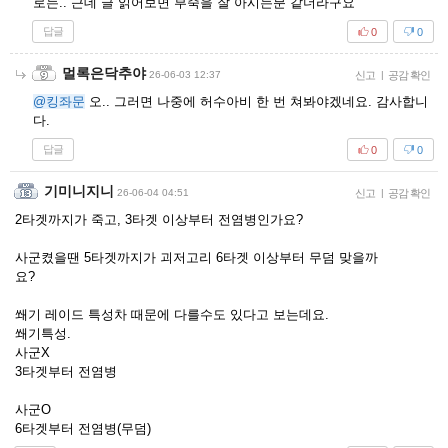
로는.. 근데 글 읽어보면 부죽을 잘 아시는분 같더라구요
답글
0
0
멀록은닥추야
26-06-03 12:37
신고
|
공감 확인
@킹좌문
오.. 그러면 나중에 허수아비 한 번 쳐봐야겠네요. 감사합니
다.
답글
0
0
기미니지니
26-06-04 04:51
신고
|
공감 확인
2타겟까지가 죽고, 3타겟 이상부터 전염병인가요?
사군켰을땐 5타겟까지가 괴저고리 6타겟 이상부터 무덤 맞을까
요?
쐐기 레이드 특성차 때문에 다를수도 있다고 보는데요.
쐐기특성.
사군X
3타겟부터 전염병
사군O
6타겟부터 전염병(무덤)