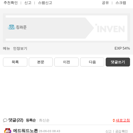
추천확인
신고
스팸신고
공유
스크랩
킹좌문
메뉴
인장보기
EXP 54%
목록
본문
이전
다음
댓글쓰기
댓글
(22)
등록순
|
최신순
새로고침
에드워드노튼
26-06-03 08:43
신고
|
공감 확인