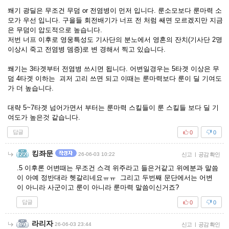
쐐기 광딜은 무조건 무덤 or 전염병이 먼저 입니다. 룬소모보다 룬마력 소
모가 우선 입니다. 구을들 회전배기가 너프 전 처럼 쌔면 모르겠지만 지금
은 무덤이 압도적으로 높습니다.
저번 너프 이후로 영웅특성도 기사단의 분노에서 영혼의 잔치(기사단 2명
이상시 죽고 전염병 뎀증)로 변 경해서 찍고 있습니다.
쐐기는 3타겟부터 전염병 쓰시면 됩니다. 어변일경우는 5타겟 이상은 무
덤 4타겟 이하는 괴저 고리 쓰면 되고 이때는 룬마력보다 룬이 딜 기여도
가 더 높습니다.
대략 5~7타겟 넘어가면서 부터는 룬마력 스킬들이 룬 스킬들 보다 딜 기
여도가 높은것 같습니다.
답글
0
0
킹좌문
26-06-03 10:22
신고
|
공감 확인
.5 이후론 어변때는 무조건 스격 위주라고 들은거같고 위에분과 말씀
이 아예 정반대라 헷갈리네요ㅠㅠ 그리고 두번째 문단에서는 어변
이 아니라 사군이고 룬이 아니라 룬마력 말씀이신거죠?
답글
0
0
라리자
26-06-03 23:44
신고
|
공감 확인