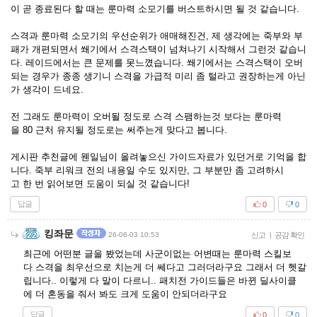
이 곧 종료된다 할 때는 룬마력 소모기를 버스트하시면 될 것 같습니다.
스격과 룬마력 소모기의 우선순위가 애매해진건, 제 생각에는 죽부와 부
패가 개편되면서 쐐기에서 스격스택이 넘쳐나기 시작해서 그런것 같습니
다. 레이드에서는 큰 문제를 못느꼈습니다. 쐐기에서는 스격스택이 오버
되는 경우가 종종 생기니 스격을 가급적 미리 좀 털라고 권장하는게 아닌
가 생각이 드네요.
전 그래도 룬마력이 오버될 정도로 스격 스팸하는것 보다는 룬마력
을 80 근처 유지될 정도로는 써주는게 맞다고 봅니다.
게시판 추천글에 웬일님이 올려놓으신 가이드자료가 있던거로 기억을 합
니다. 죽부 리워크 전의 내용일 수도 있지만, 그 부분만 좀 고려하시
고 한 번 읽어보면 도움이 되실 것 같습니다!
답글
0
0
킹좌문
26-06-03 10:53
신고
|
공감 확인
최근에 어떤분 글을 봤었는데 사군이없는 어변때는 룬마력 스킬보
다 스격을 최우선으로 치는게 더 쎄다고 그러더라구요 그래서 더 헷갈
립니다.. 이렇게 다 말이 다르니.. 패치전 가이드들은 바뀐 딜사이클
에 더 혼동을 줘서 봐도 크게 도움이 안되더라구요
답글
0
0