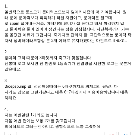
1.
일반적으로 룬소모가 룬마력소모보다 딜메커니즘에 더 기여합니다. 원
래 룬이 룬마력보다 획득하기 빡센 자원이고, 룬마력은 말그대
로 spam 털어내는거죠. 미터기에 묘비가 젤 높다고 해서 착각하지 말
고 룬마력은 룬이 있어야 생긴다는 점을 명심합시다. 지난확팩까지 가속
을 올렸던 이유가 그겁니다. 죽기디코 관리자 왈, 극단적으로는 룬마력 꽉
차서 낭비하더라도항상 룬 3개 이하로 유지하겠다는 마인드로 하라고..
2.
황폐의 고리 때문에 3타겟까지 죽고가 맞을겁니다
선봉대 로그 보시면 전 한번도 1등죽기가 전염병을 시전한 로그는 못본거
같은데요.
3.
Bicepspump 왈, 정점특성때에는 6타겟까지도 괴저고리 썼답니다
자기도 감으로 그런거같다고 대충 6~7타겟에서 비슷비슷하답니다 대충
하래요
4.
저는 어변일땐 1개라도 씁니다
다음 어변 전에는 보통 2개를 갖고갑니다
의식적으로 그러는건 아니고 경험적으로 보통 그랬어요