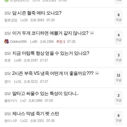
트윈메모리즈
Lv.70
조회 2301
07-30
담 시즌 혈죽 메타 오나요?
잡담
8
댓글
힐봇공암
Lv.16
조회 3043
07-29
이거 두개 코디하면 예쁠거 같지 않나요?
잡담
4
댓글
October28th
Lv.85
조회 2366
추천 1
07-28
지금 마탑룩 형상 얻을 수 있는거 있나요?
잡담
3
댓글
흐뭇
Lv.85
조회 1597
07-27
2시즌 부죽 VS 냉죽 어떤게 더 좋을까요???
잡담
11
댓글
쿵마
Lv.31
조회 3221
07-27
말타고 싸울수 있는 특성이 있다니..
잡담
2
댓글
블릿카가
Lv.2
조회 1866
07-26
제나스 막넴 죽기 펫 스턴
잡담
6
댓글
팡이나무
Lv.12
조회 1551
07-26