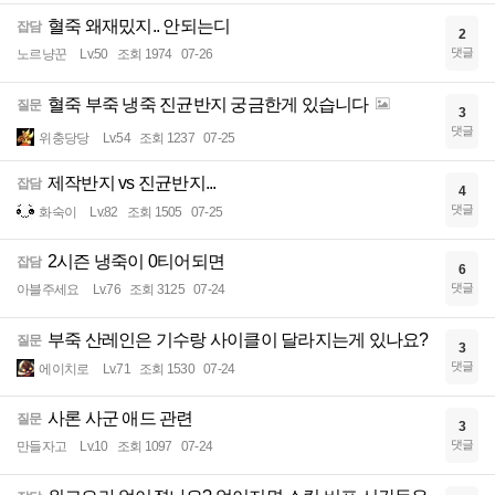
혈죽 왜재밌지.. 안되는디
잡담
2
댓글
노르냥꾼
Lv.50
조회 1974
07-26
혈죽 부죽 냉죽 진균반지 궁금한게 있습니다
질문
3
댓글
위충당당
Lv.54
조회 1237
07-25
제작반지 vs 진균반지...
잡담
4
댓글
화숙이
Lv.82
조회 1505
07-25
2시즌 냉죽이 0티어되면
잡담
6
댓글
아블주세요
Lv.76
조회 3125
07-24
부죽 산레인은 기수랑 사이클이 달라지는게 있나요?
질문
3
댓글
에이치로
Lv.71
조회 1530
07-24
사론 사군 애드 관련
질문
3
댓글
만들자고
Lv.10
조회 1097
07-24