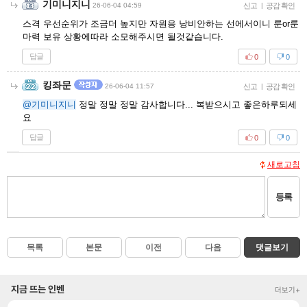
기미니지니
26-06-04 04:59
신고
|
공감 확인
스격 우선순위가 조금더 높지만 자원응 낭비안하는 선에서이니 룬or룬
마력 보유 상황에따라 소모해주시면 될것같습니다.
답글
0
0
킹좌문
26-06-04 11:57
신고
|
공감 확인
@기미니지니
정말 정말 정말 감사합니다... 복받으시고 좋은하루되세
요
답글
0
0
새로고침
등록
목록
본문
이전
다음
댓글보기
지금 뜨는 인벤
더보기+