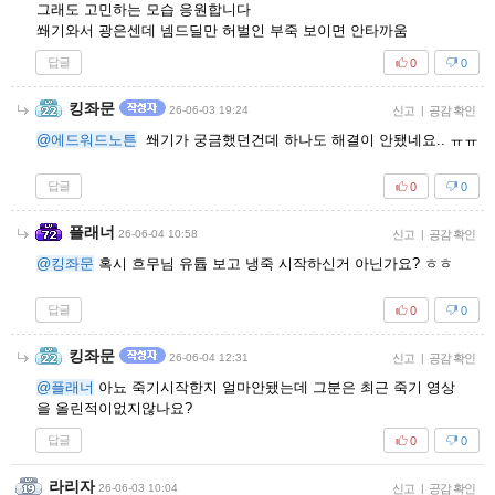
그래도 고민하는 모습 응원합니다
쐐기와서 광은센데 넴드딜만 허벌인 부죽 보이면 안타까움
답글
0
0
킹좌문
26-06-03 19:24
신고
|
공감 확인
@에드워드노튼
쐐기가 궁금했던건데 하나도 해결이 안됐네요.. ㅠㅠ
답글
0
0
플래너
26-06-04 10:58
신고
|
공감 확인
@킹좌문
혹시 흐무님 유튭 보고 냉죽 시작하신거 아닌가요? ㅎㅎ
답글
0
0
킹좌문
26-06-04 12:31
신고
|
공감 확인
@플래너
아뇨 죽기시작한지 얼마안됐는데 그분은 최근 죽기 영상
을 올린적이없지않나요?
답글
0
0
라리자
26-06-03 10:04
신고
|
공감 확인