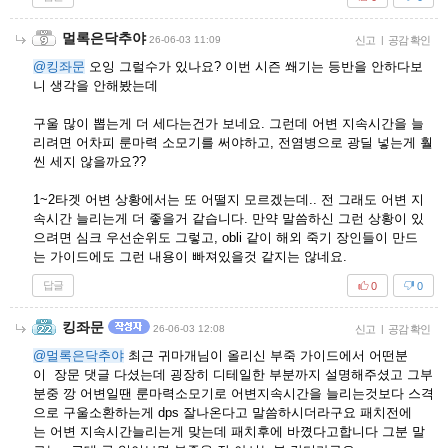
멀록은닥추야
26-06-03 11:09
신고
|
공감 확인
@킹좌문
오잉 그럴수가 있나요? 이번 시즌 쐐기는 등반을 안하다보
니 생각을 안해봤는데
구울 많이 뽑는게 더 세다는건가 보네요. 그런데 어변 지속시간을 늘
리려면 어차피 룬마력 소모기를 써야하고, 전염병으로 광딜 넣는게 훨
씬 세지 않을까요??
1~2타겟 어변 상황에서는 또 어떨지 모르겠는데.. 전 그래도 어변 지
속시간 늘리는게 더 좋을거 같습니다. 만약 말씀하신 그런 상황이 있
으려면 심크 우선순위도 그렇고, obli 같이 해외 죽기 장인들이 만드
는 가이드에도 그런 내용이 빠져있을것 같지는 않네요.
답글
0
0
킹좌문
26-06-03 12:08
신고
|
공감 확인
@멀록은닥추야
최근 귀마개님이 올리신 부죽 가이드에서 어떤분
이 장문 댓글 다셨는데 굉장히 디테일한 부분까지 설명해주셨고 그부
분중 깡 어변일땐 룬마력소모기로 어변지속시간을 늘리는것보다 스격
으로 구울소환하는게 dps 잘나온다고 말씀하시더라구요 패치전에
는 어변 지속시간늘리는게 맞는데 패치후에 바꼈다고합니다 그분 말