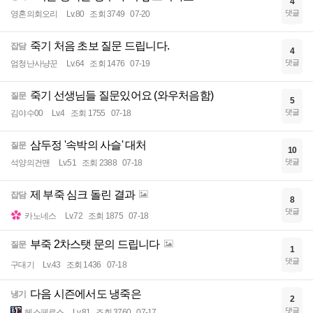
4
댓글
영혼의회오리
Lv.80
조회 3749
07-20
죽기 처음 초보 질문 드립니다.
잡담
4
댓글
엄청난사냥꾼
Lv.64
조회 1476
07-19
죽기 선생님들 질문있어요 (와우처음함)
질문
5
댓글
김야수00
Lv.4
조회 1755
07-18
삼두정 '속박의 사슬' 대처
질문
10
댓글
석양의건맨
Lv.51
조회 2388
07-18
제 부죽 심크 돌린 결과
잡담
8
댓글
카노네스
Lv.72
조회 1875
07-18
부죽 2차스탯 문의 드립니다
질문
1
댓글
구대기
Lv.43
조회 1436
07-18
다음 시즌에서도 냉죽은
냉기
2
댓글
헤스페로스
Lv.81
조회 3760
07-17