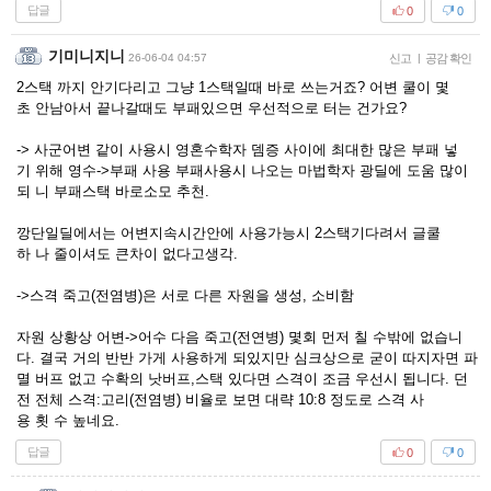
답글
0
0
기미니지니
26-06-04 04:57
신고
|
공감 확인
2스택 까지 안기다리고 그냥 1스택일때 바로 쓰는거죠? 어변 쿨이 몇
초 안남아서 끝나갈때도 부패있으면 우선적으로 터는 건가요?
-> 사군어변 같이 사용시 영혼수학자 뎀증 사이에 최대한 많은 부패 넣
기 위해 영수->부패 사용 부패사용시 나오는 마법학자 광딜에 도움 많이
되 니 부패스택 바로소모 추천.
깡단일딜에서는 어변지속시간안에 사용가능시 2스택기다려서 글쿨
하 나 줄이셔도 큰차이 없다고생각.
->스격 죽고(전염병)은 서로 다른 자원을 생성, 소비함
자원 상황상 어변->어수 다음 죽고(전연병) 몇회 먼저 칠 수밖에 없습니
다. 결국 거의 반반 가게 사용하게 되있지만 심크상으로 굳이 따지자면 파
멸 버프 없고 수확의 낫버프,스택 있다면 스격이 조금 우선시 됩니다. 던
전 전체 스격:고리(전염병) 비율로 보면 대략 10:8 정도로 스격 사
용 횟 수 높네요.
답글
0
0