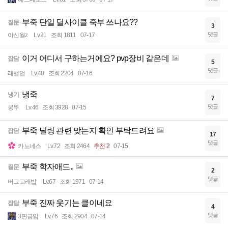
부죽 단일 딜사이클 죽부 쓰나요??
질문
3
댓글
야신월z
Lv.21
조회 1811
07-17
이거 어디서 구하는거에요? pvp장비 같은데
잡담
5
댓글
래밸업
Lv.40
조회 2204
07-16
냉죽
냉기
7
댓글
쿵뚜
Lv.46
조회 3928
07-15
부죽 딜링 관련 맞는지 확인 부탁드려요
잡담
17
댓글
카노네스
Lv.72
조회 2464
추천 2
07-15
부죽 학자애드..
질문
2
댓글
버그고래밥
Lv.67
조회 1971
07-14
부죽 진짜 웃기는 클이네요
잡담
4
댓글
3판금임
Lv.76
조회 2904
07-14