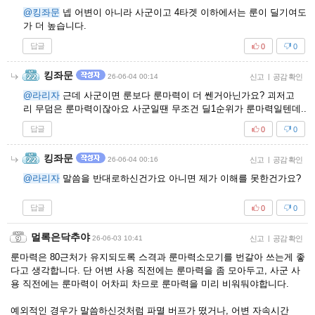
@킹좌문
넵 어변이 아니라 사군이고 4타겟 이하에서는 룬이 딜기여도
가 더 높습니다.
답글
0
0
킹좌문
26-06-04 00:14
신고
|
공감 확인
@라리자
근데 사군이면 룬보다 룬마력이 더 쎈거아닌가요? 괴저고
리 무덤은 룬마력이잖아요 사군일땐 무조건 딜1순위가 룬마력일텐데..
답글
0
0
킹좌문
26-06-04 00:16
신고
|
공감 확인
@라리자
말씀을 반대로하신건가요 아니면 제가 이해를 못한건가요?
답글
0
0
멀록은닥추야
26-06-03 10:41
신고
|
공감 확인
룬마력은 80근처가 유지되도록 스격과 룬마력소모기를 번갈아 쓰는게 좋
다고 생각합니다. 단 어변 사용 직전에는 룬마력을 좀 모아두고, 사군 사
용 직전에는 룬마력이 어차피 차므로 룬마력을 미리 비워둬야합니다.
예외적인 경우가 말씀하신것처럼 파멸 버프가 떴거나, 어변 자속시간