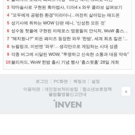
3
악마술사로 구현된 흑마법사, 디아4 x 와우 콜라보 살펴보기
4
"모두에게 공평한 환경"이라더니...여전히 살아있는 애드온
5
성기사에 취하는 WOW 단편 애니, '신성한 모든 것'
6
성수동 핫플에 구현된 아제로스 영웅들의 안식처, WoW 홈스윗홈
7
"해치웠나?" 히든 페이즈 등장한 와우 '한밤', 세계 최초 킬은 '팀 리퀴드'
8
뉴럴링크, 이번엔 '와우'... 생각만으로 게임하는 시대 성큼
9
각종 버그에 시달린 WOW, "투명하고 신속한 소통과 대응 약속"
10
블리자드, WoW 한밤 출시 기념 행사 '홈스윗홈' 28일 개최
로그인
PC화면
퀵링크
설정
청소년보호정책
이용약관
개인정보처리방침
▲
불법촬영물신고안내
(주)
인
벤