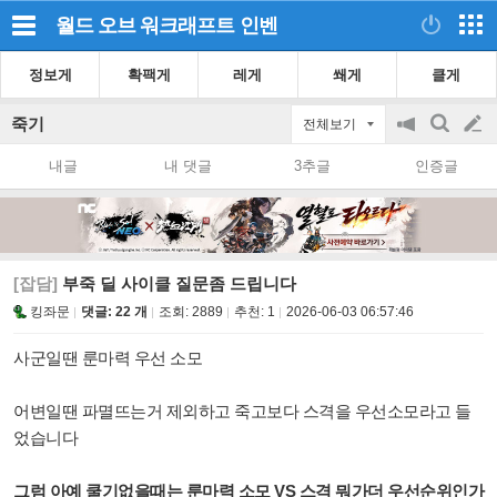
월드 오브 워크래프트
인벤
정보게
확팩게
레게
쐐게
클게
죽기
전체보기
공
검
글
지
색
내글
내 댓글
3추글
인증글
on/off
쓰
기
[잡담]
부죽 딜 사이클 질문좀 드립니다
킹좌문
댓글: 22 개
조회:
2889
추천:
1
2026-06-03 06:57:46
사군일땐 룬마력 우선 소모
어변일땐 파멸뜨는거 제외하고 죽고보다 스격을 우선소모라고 들
었습니다
그럼 아예 쿨기없을때는 룬마력 소모 VS 스격 뭐가더 우선순위인가