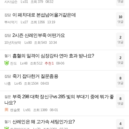
댓글
사사삼손
Lv.31
조회 379
08:32
이 패치대로 본섭넘어올거같은데
잡담
10
댓글
뿌셔먹기
Lv.27
조회 1356
13:19
2시즌 산레인부죽 어떤가요
잡담
2
댓글
10년차보딱
Lv.80
조회 540
10:34
흡혈의 일격이 심장강타 연마 효과 받나요?
혈기
2
댓글
잔도
Lv.48
조회 512
추천 1
08-06
죽기 잡다한거 질문좀용
잡담
8
댓글
나흥
Lv.45
조회 1504
08-03
부죽 298 대학 장신구vs 285 빛의 부대기 중에 뭐가 좋
질문
8
나요?
댓글
랜슬롯
Lv.91
조회 1389
08-01
산레인은 왜 고가속 세팅인가요?
혈기
4
댓글