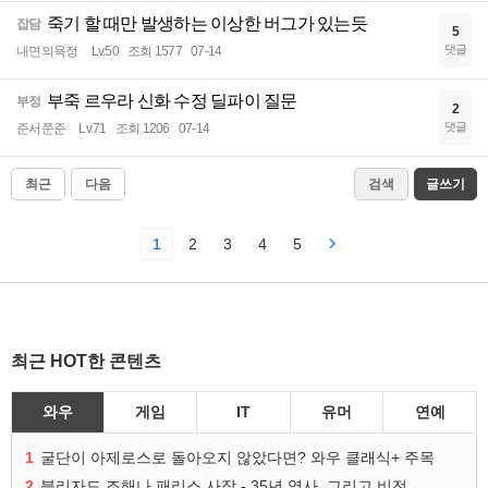
죽기 할 때만 발생하는 이상한 버그가 있는듯
잡담
5
댓글
내면의욕정
Lv.50
조회 1577
07-14
부죽 르우라 신화 수정 딜파이 질문
부정
2
댓글
준서쭌준
Lv.71
조회 1206
07-14
최근
다음
검색
글쓰기
1
2
3
4
5
최근 HOT한 콘텐츠
와우
게임
IT
유머
연예
1
굴단이 아제로스로 돌아오지 않았다면? 와우 클래식+ 주목
2
블리자드 조해나 패리스 사장 - 35년 역사, 그리고 비전