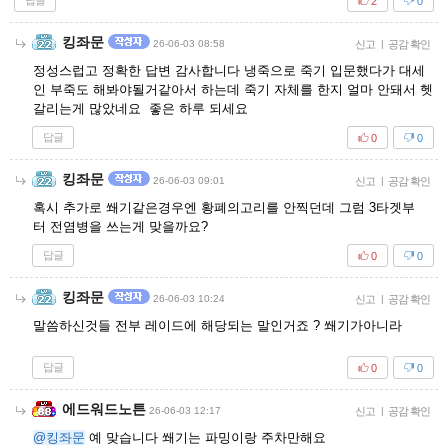
답글
2
0
킹좌문
26-06-03 08:58
신고
|
공감 확인
정성스럽고 정확한 답변 감사합니다 냉죽으로 죽기 입문했다가 대세
인 부죽도 해봐야될거같아서 하는데 죽기 자체를 한지 얼마 안돼서 헷
갈리는게 많았네요 좋은 하루 되세요
답글
0
0
킹좌문
26-06-03 09:01
신고
|
공감 확인
혹시 추가로 쐐기같은경우엔 황폐의고리를 안찍던데 그럼 3타겟부
터 전염병을 쓰는게 맞을까요?
답글
0
0
킹좌문
26-06-03 10:24
신고
|
공감 확인
말씀하신것들 전부 레이드에 해당되는 말인거죠 ? 쐐기가아니라
답글
0
0
에드워드노튼
26-06-03 12:17
신고
|
공감 확인
@킹좌문
예 맞습니다 쐐기는 파밍이랑 주차만해요