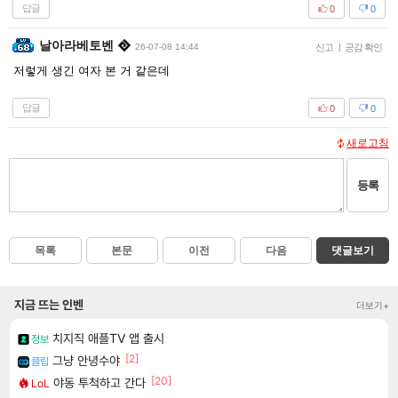
답글
0
0
날아라베토벤
26-07-08 14:44
신고
|
공감 확인
저렇게 생긴 여자 본 거 같은데
답글
0
0
새로고침
등록
목록
본문
이전
다음
댓글보기
지금 뜨는 인벤
더보기+
치지직 애플TV 앱 출시
정보
[2]
그냥 안녕수야
클립
[20]
야동 투척하고 간다
LoL