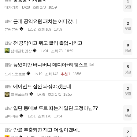
1
댓글
대가리홍
Lv.28
조회 273
18:59
근데 공익요원 패치는 어디갔니
잡담
2
댓글
뷰링뷰링
Lv.52
조회 109
18:59
전 공익이고 뭐고 빨리 졸업시키고
잡담
0
댓글
삶에관한명상
Lv.91
조회 73
18:59
늦었지만 버니버니 메디아+리퀘스트
잡담
5
댓글
드레드뽀로로
Lv.19
조회 142
추천 1
18:56
에이전트 잠깐 놔줘야겠는데
잡담
2
댓글
프록폴스타
Lv.78
조회 171
18:55
일단 동데보 루트 따는거 일단 고정아님??
잡담
0
댓글
꼬마마음
Lv.61
조회 170
18:54
안료 추출되면 재고 더 쌓이겠네..
잡담
2