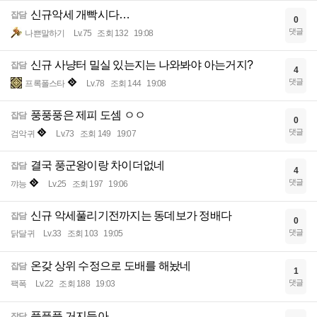
신규악세 개빡시다…
잡담
0
댓글
나쁜말하기
Lv.75
조회 132
19:08
신규 사냥터 밀실 있는지는 나와봐야 아는거지?
잡담
4
댓글
프록폴스타
Lv.78
조회 144
19:08
풍풍풍은 제피 도셈 ㅇㅇ
잡담
0
댓글
검악귀
Lv.73
조회 149
19:07
결국 풍군왕이랑 차이더없네
잡담
4
댓글
꺄능
Lv.25
조회 197
19:06
신규 악세풀리기전까지는 동데보가 정배다
잡담
0
댓글
닭달귀
Lv.33
조회 103
19:05
온갖 상위 수정으로 도배를 해놨네
잡담
1
댓글
팩폭
Lv.22
조회 188
19:03
풍픙풍 거지들아
잡담