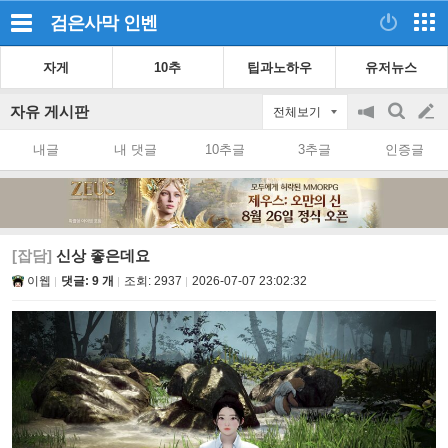
검은사막
인벤
자게
10추
팁과노하우
유저뉴스
자유 게시판
전체보기
공
검
글
지
색
내글
내 댓글
10추글
3추글
인증글
on/off
쓰
기
[잡담]
신상 좋은데요
이웹
댓글: 9 개
조회:
2937
2026-07-07 23:02:32