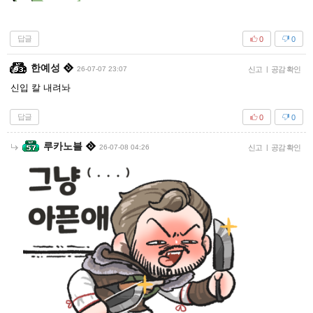
답글
0
0
한예성
26-07-07 23:07
신고
|
공감 확인
신입 칼 내려놔
답글
0
0
루카노블
26-07-08 04:26
신고
|
공감 확인