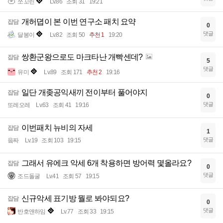
쪼꼬린
Lv.86
조회 31
19:21
개허뎝이 본 이번 연구소 패치 요약
잡담
0
댓글
달봉이
Lv.82
조회 50
추천 1
19:20
쌍환군왕으로도 마크타난 개빡센데?
잡담
5
댓글
유미
Lv.89
조회 171
추천 2
19:16
일단 개좆공익새끼 전이부터 풀어야지
잡담
0
댓글
또레오레
Lv.63
조회 41
19:16
이번패치 뉴비의 자세
잡담
1
댓글
읔짜
Lv.19
조회 103
19:15
그래서 유에크 악세 6개 착용하면 방어력 몇올라요?
잡담
0
댓글
조드돌굴
Lv.41
조회 57
19:15
신규악세 표기방 뭘로 봐야되요?
잡담
0
댓글
반호앤하임
Lv.77
조회 33
19:15