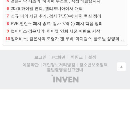
5
검은사막 최초의 '하이퍼 부스트', 직접 해봤습니다
6
2026 하이델 연회, 캘리포니아에서 개최
7
신규 피의 제단 추가, 검사 7/15(수) 패치 핵심 정리
8
PVE 밸런스 패치 종료, 검사 7/8(수) 패치 핵심 정리
9
펄어비스 검은사막, 하이델 연회 사전 이벤트 시작
10
펄어비스, 검은사막 모험가 팬 무비 '마디걸스' 글로벌 상영회 개최
로그인
PC화면
퀵링크
설정
청소년보호정책
이용약관
개인정보처리방침
▲
불법촬영물신고안내
(주)
인
벤