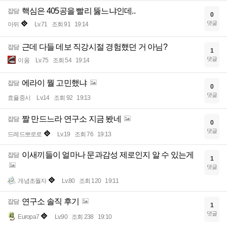
핵심은 405공을 빨리 뚫느냐인데..
잡담
0
댓글
아뒤
Lv.71
조회 91
19:14
근데 다들 데보 직강시절 경험했던 거 아님?
잡담
1
댓글
이움
Lv.75
조회 54
19:14
에라이 뭘 고민했냐
잡담
0
댓글
효율중시
Lv.14
조회 92
19:13
짤 만드느라 연구소 지금 봤네
잡담
0
댓글
드레드뽀로로
Lv.19
조회 76
19:13
이새끼들이 얼마나 문과감성 제로인지 알 수 있는게
잡담
1
댓글
개념초월자
Lv.80
조회 120
19:11
연구소 솔직 후기
잡담
1
댓글
Europa7
Lv.90
조회 238
19:10