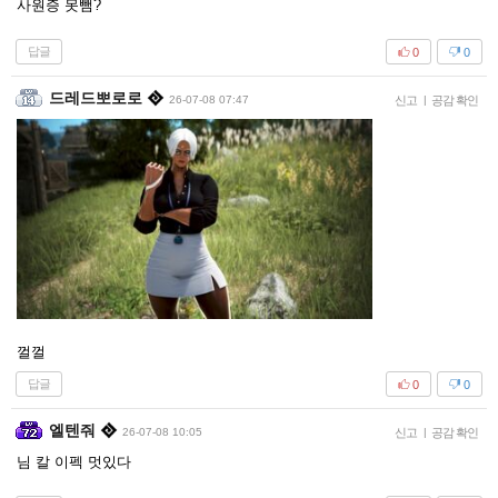
사원증 못뺌?
답글
0
0
드레드뽀로로
26-07-08 07:47
신고
|
공감 확인
껄껄
답글
0
0
엘텐줘
26-07-08 10:05
신고
|
공감 확인
님 칼 이펙 멋있다