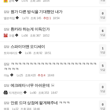
댓글
광해
Lv.76
조회 185
18:54
뭔가 다른 방식을 기대했던 내가
잡담
0
댓글
엘븐하임
Lv.70
조회 145
추천 1
18:54
환카라 하는게 이득인가
잡담
6
댓글
크랩
Lv.56
조회 367
18:52
스파이더맨 오디세이
잡담
1
댓글
토와애리오
Lv.36
조회 92
18:51
ㅋㅋㅋㅋㅋㅋㅋㅋㅋㅋㅋㅋㅋㅋㅋㅋㅋㅋㅋㅋㅋㅋㅋ
잡담
5
ㅋㅋㅋㅋ
댓글
꺄능
Lv.25
조회 420
추천 4
18:48
에크레타 너무 아쉬운데
잡담
0
댓글
자게온라인
Lv.90
조회 353
18:47
안료 드뎌 상점에 팔게해주네 ㅋㅋㅋ
잡담
0
댓글
팩폭
Lv.22
조회 184
18:46