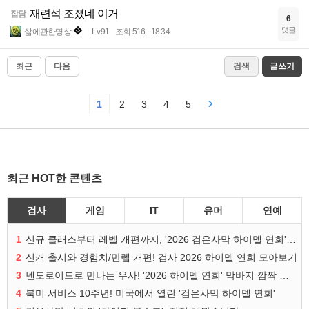
재련석 조졌네 이거
잡담
6
댓글
삶에관한명상
Lv.91
조회 516
18:34
최근
다음
검색
글쓰기
1
2
3
4
5
최근 HOT한 콘텐츠
검사
게임
IT
유머
연예
1
신규 클래스부터 레벨 개편까지, '2026 검은사막 하이델 연회' 총정리
2
신캐 출시와 경험치/만렙 개편! 검사 2026 하이델 연회 모아보기
3
넨도로이드로 만나는 우사! '2026 하이델 연회' 막바지 깜짝 공개
4
북미 서비스 10주년! 미국에서 열린 '검은사막 하이델 연회'