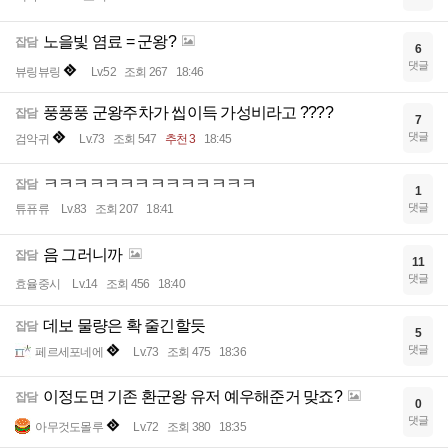
노을빛 염료 = 군왕?
잡담
6
댓글
뷰링뷰링
Lv.52
조회 267
18:46
풍풍풍 군왕주차가 씹이득 가성비라고 ????
잡담
7
댓글
검악귀
Lv.73
조회 547
추천 3
18:45
ㅋㅋㅋㅋㅋㅋㅋㅋㅋㅋㅋㅋㅋㅋ
잡담
1
댓글
튜퓨류
Lv.83
조회 207
18:41
음 그러니까
잡담
11
댓글
효율중시
Lv.14
조회 456
18:40
데보 물량은 확 줄긴할듯
잡담
5
댓글
페르세포네에
Lv.73
조회 475
18:36
이정도면 기존 환군왕 유저 예우해준거 맞죠?
잡담
0
댓글
아무것도몰루
Lv.72
조회 380
18:35