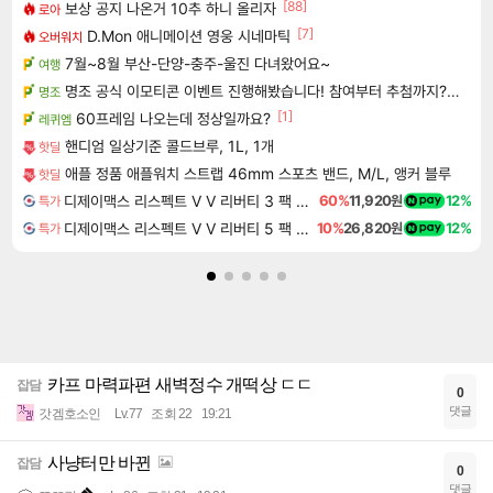
[88]
보상 공지 나온거 10추 하니 올리자
로아
[7]
D.Mon 애니메이션 영웅 시네마틱
오버워치
7월~8월 부산-단양-충주-울진 다녀왔어요~
여행
명조 공식 이모티콘 이벤트 진행해봤습니다! 참여부터 추첨까지????
명조
[1]
60프레임 나오는데 정상일까요?
레퀴엠
핸디엄 일상기준 콜드브루, 1L, 1개
핫딜
애플 정품 애플워치 스트랩 46mm 스포츠 밴드, M/L, 앵커 블루
핫딜
디제이맥스 리스펙트 V V 리버티 3 팩 DJMAX RESPECT V V Liberty 3 Pack DLC
60%
11,920원
12%
특가
디제이맥스 리스펙트 V V 리버티 5 팩 DJMAX RESPECT V V Liberty 5 Pack DLC
10%
26,820원
12%
특가
카프 마력파편 새벽정수 개떡상 ㄷㄷ
잡담
0
댓글
갓겜호소인
Lv.77
조회 22
19:21
사냥터만 바뀐
잡담
0
댓글