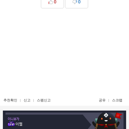
0
0
추천확인
신고
스팸신고
공유
스크랩
이니부자
이웹