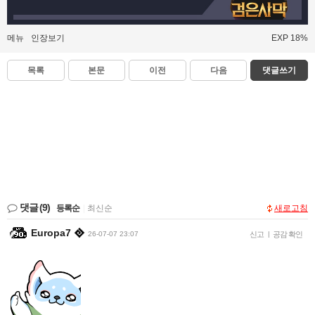
메뉴
인장보기
EXP 18%
목록
본문
이전
다음
댓글쓰기
댓글
(9)
등록순
|
최신순
새로고침
Europa7
26-07-07 23:07
신고
|
공감 확인