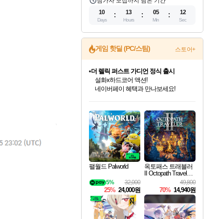
참가자 모집까지 남은 기간
10
13
05
11
Days
Hours
Min
Sec
게임 핫딜 (PC/스팀)
스토어+
더 렐릭 퍼스트 가디언 정식 출시
설화x하드코어 액션!
네이버페이 혜택과 만나보세요!
인벤게임즈 8월 특별 할인!
드래곤소드: 어웨이크닝 입점!
문명 7 특별 할인!
마블 투혼 파이팅 소울즈 정식출시!
귀무자: 검의 길 예약 판매 중!
비스트 오브 리인카네이션 정식 출시!
커세어 코브 출시 기념 할인!
베데스다 40주년 기념 할인 중!
캡콤 프렌차이즈 할인 진행 중!
캡콤 일부 상품 상시 할인
스타워즈 은하계 레이서
로블록스 기프트 카드 공식 입점
인기 퍼블리셔 모음!
스팀으로 만나는 드래곤소드!
조선&고려 DLC 출시 예정
마블 히어로 총 출동&화려한 격투!
10% 할인과
게임프릭 신작 IP
해적'섬'을 발전시키자!
베데스다의 명작들을
몬헌, 바하 등 인기 IP를
몬헌 와일즈 & 드래곤즈 도그마2
인벤게임즈에서 10% 추가 적립
Robux를 가장 안전하고
최대 90% 할인가를 만나보세요!
네이버혜택과 함께 만나보세요!
50%할인&추가 적립까지!
네이버 포인트 혜택까지!
이니&베니 혜택까지!
네이버 혜택가와 함께 예약하세요!
할인&네이버혜택으로 만나보세요!
40주년 프로모션으로 만나보세요!
할인가에 만나보세요!
일부 에디션 상시 할인!
혜택으로 예약 판매 중
편안하게 충전하세요
팰월드 Palworld
옥토패스 트래블러
II Octopath Traveler I
I
5%
32,000
49,800
25%
24,000원
70%
14,940원