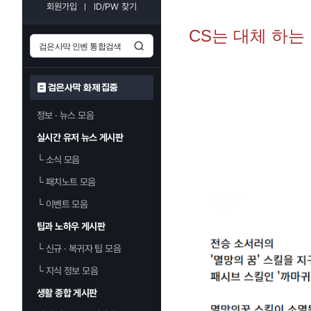
회원가입
ID/PW 찾기
CS는 대체 하는
검은사막 화제 집중
정보 · 뉴스 모음
실시간 유저 뉴스 게시판
└
소식 모음
└
패치노트 모음
└
이벤트 모음
팁과 노하우 게시판
└
신규 · 복귀자 팁 모음
└
지식 정보 모음
생활 종합 게시판