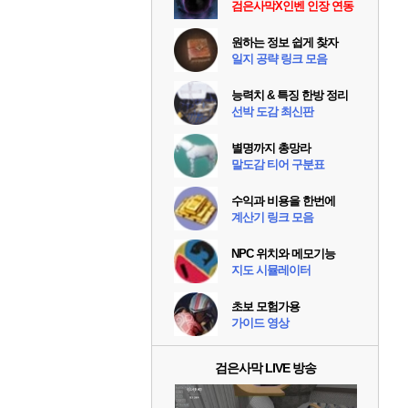
검은사막X인벤 인장 연동
원하는 정보 쉽게 찾자
일지 공략 링크 모음
능력치 & 특징 한방 정리
선박 도감 최신판
별명까지 총망라
말도감 티어 구분표
수익과 비용을 한번에
계산기 링크 모음
NPC 위치와 메모기능
지도 시뮬레이터
초보 모험가용
가이드 영상
검은사막 LIVE 방송