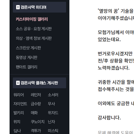
검은사막 미디어
커스터마이징 갤러리
소스 공유 · 요청 게시판
의상 · 염색 정보 게시판
스크린샷 게시판
동영상 게시판
팬아트 갤러리
검은사막 클래스 게시판
워리어
레인저
소서러
자이언트
금수랑
무사
발키리
매화
위자드
위치
쿠노이치
닌자
닼나
격투가
미스틱