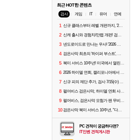
최근 HOT한 콘텐츠
검사
게임
IT
유머
연예
1
신규 클래스부터 레벨 개편까지, '2026 검은사막 하이델 연회' 총정리
2
신캐 출시와 경험치/만렙 개편! 검사 2026 하이델 연회 모아보기
3
넨도로이드로 만나는 우사! '2026 하이델 연회' 막바지 깜짝 공개
4
검은사막 최초의 '하이퍼 부스트', 직접 해봤습니다
5
북미 서비스 10주년! 미국에서 열린 '검은사막 하이델 연회'
6
2026 하이델 연회, 캘리포니아에서 개최
7
신규 피의 제단 추가, 검사 7/15(수) 패치 핵심 정리
8
펄어비스 검은사막, 하이델 연회 사전 이벤트 시작
9
펄어비스, 검은사막 모험가 팬 무비 '마디걸스' 글로벌 상영회 개최
10
검은사막 북미 서비스 10주년, "다음 10년도 우리만의 액션으로"
PC 견적이 궁금하다면?
IT인벤 견적게시판