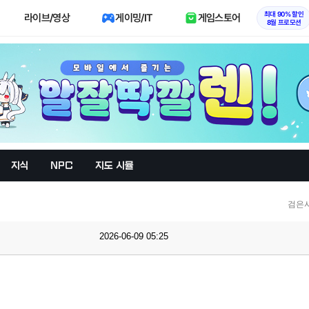
최대 90% 할인
라이브/영상
게이밍/IT
게임스토어
8월 프로모션
지식
NPC
지도 시뮬
검은
2026-06-09 05:25