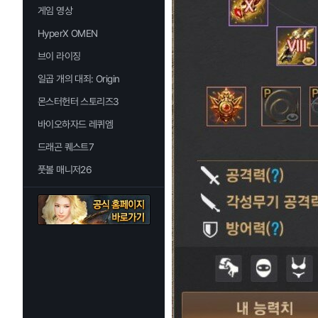
게임 영상
HyperX OMEN
브이 라이징
일곱 개의 대죄: Origin
몬스터헌터 스토리즈3
바이오하자드 레퀴엠
드래곤 퀘스트7
풋볼 매니저26