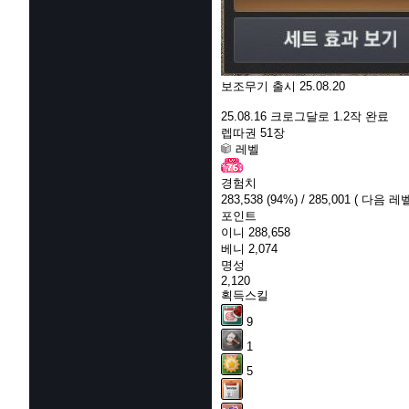
보조무기 출시 25.08.20
25.08.16 크로그달로 1.2작 완료
렙따권 51장
레벨
경험치
283,538
(94%)
/ 285,001
( 다음 레벨
포인트
이니
288,658
베니
2,074
명성
2,120
획득스킬
9
1
5