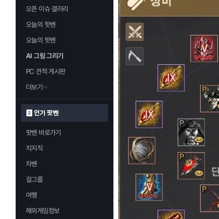
오픈 이슈 갤러리
오늘의 핫벤
오늘의 팟벤
AI 그림 그리기
PC 견적 게시판
더보기
인기 팟벤
팟벤 바로가기
치지직
차벤
걸그룹
여행
해외게임정보