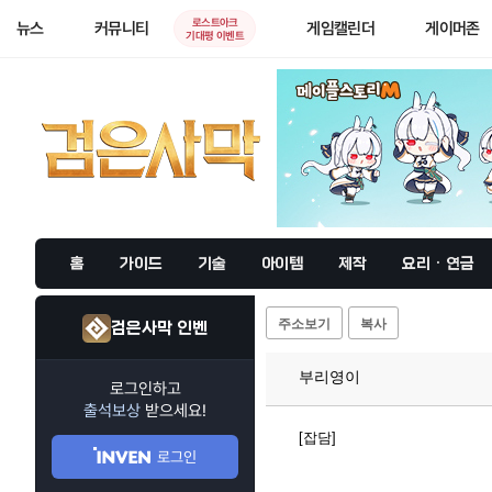
로스트아크
뉴스
커뮤니티
게임캘린더
게이머존
기대평 이벤트
홈
가이드
기술
아이템
제작
요리 · 연금
주소보기
복사
검은사막 인벤
부리영이
로그인하고
출석보상
받으세요!
[잡담]
로그인