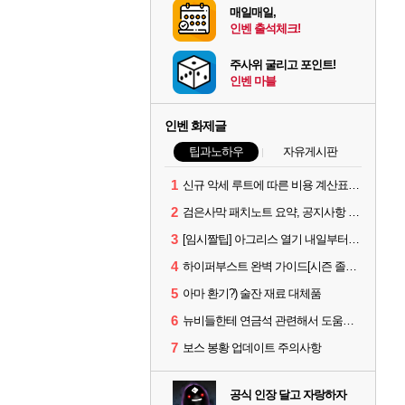
매일매일,
인벤 출석체크!
주사위 굴리고 포인트!
인벤 마블
인벤 화제글
팁과노하우
자유게시판
1
신규 악세 루트에 따른 비용 계산표 #에크레타#아페론#카라자드#데보레카
2
검은사막 패치노트 요약, 공지사항 검색, AI 사서 사이트 공유 (칼페온 도서관)
3
[임시짤팁] 아그리스 열기 내일부터 꺼봅시다.
4
하이퍼부스트 완벽 가이드[시즌 졸업 부터 공방합 750까지] _ 21시간 26분 컷 성장 꿀팁 총 정리
5
아마 환기?) 술잔 재료 대체품
6
뉴비들한테 연금석 관련해서 도움이 될까해서..(벨의심장 등)
7
보스 봉황 업데이트 주의사항
공식 인장 달고 자랑하자