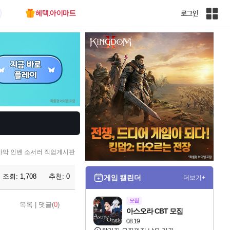
혜택.아이마트
로그인
인
벤
전
체
사
이
트
맵
사막 인벤 소서러 직업게시판
조회:
1,708
추천:
0
게임 캘린더
더보기+
모집
목록
|
댓글(
0
)
아스오라 CBT 모집
08.19