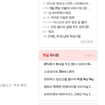
라스트 에포크 시즌5 - 서리화신의 분노 티저
PV
8월 28일 넷플릭스에서 예고편 공개 예정
GTA6
선녀바위해수욕장
여행
귀여운 아일릿 원희
걸그룹
아스오라 성우 정보 및 출연작 모음
아스오라
모든 엘리트 골렘 위치 공략 (30개) - 방랑 결투가
비스트
명조
명조
[여행_국내] 남해 독일마을
여행
새로고침
핫딜
게시판
더보기+
80%특가 휴대용 무선 핸디 다리미 HG-Y01, 화이트, 1개
스프라이트 350ml x 24개
12브릭스 당도선별 꿀수박 특품 8kg~9kg
스팸신고
추천 확인
샘트리 촉촉한 맛병아리콩 오리지널 20개
뉴트리큐브 파라다이스 그레인 버닝 120정