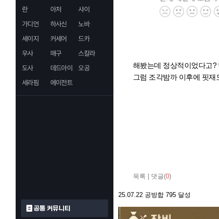
란
아처
샤이
가디언
하사신
노바
세이지
커세어
드카
우사
매구
스칼라
해봤는데 정상적이었다고?
도사
데드아이
오공
그럼 조각밤까 이후에 핏재
세라핌
에이전트
목록
|
댓글(
0
)
25.07.22 공방합 795 달성
공통 커뮤니티