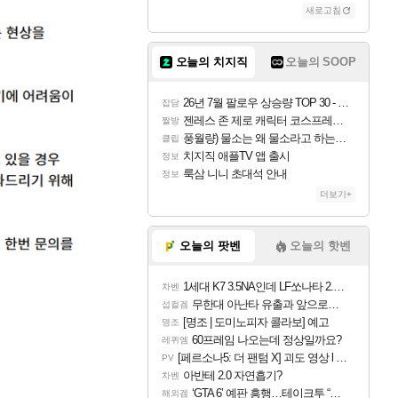
새로고침
오늘의 치지직
오늘의 SOOP
26년 7월 팔로우 상승량 TOP 30 - 월간 치지직
잡담
젠레스 존 제로 캐릭터 코스프레한 꽁주
짤방
풍월량) 물소는 왜 물소라고 하는거야? 아! 그만 ㅋㅋ
클립
치지직 애플TV 앱 출시
정보
룩삼 니니 초대석 안내
정보
더보기+
오늘의 팟벤
오늘의 핫벤
1세대 K7 3.5NA인데 LF쏘나타 2.0NA 기변하면 유류비 절약이 얼마나 될까요..?
차벤
무한대 아난타 유출과 앞으로의 예상 (루머)
섭컬겜
[명조 | 도미노피자 콜라보] 예고
명조
60프레임 나오는데 정상일까요?
레퀴엠
[페르소나5: 더 팬텀 X] 괴도 영상 l 타카마키 안·댄싱 스타
PV
아반테 2.0 자연흡기?
차벤
‘GTA 6’ 예판 흥행…테이크투 “내부 예상 크게 넘어”
해외겜