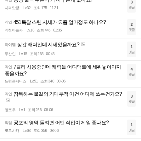
직업
3
댓글
사과맛탕
Lv.32
조회 175
11:21
451독참 스탠 시세가 요즘 얼마정도 하나요?
직업
2
댓글
익찬아놀자
Lv.18
조회 446
01:35
장갑 래더인데 시세있을까요?
아이템
1
댓글
두산인
Lv.15
조회 263
00:43
7클라 사용중인데 케릭들 어디액트에 세워놓아야지
직업
4
좋을까요?
댓글
드렁큰지니스
Lv.51
조회 340
08-06
잠복하는 불길의 거대부적 이건 어디에 쓰는건가요?
직업
3
댓글
영쪼우
Lv.1
조회 256
08-06
공포의 영역 돌려면 어떤 직업이 제일 좋나요?
직업
1
댓글
코르시카
Lv.63
조회 356
08-06