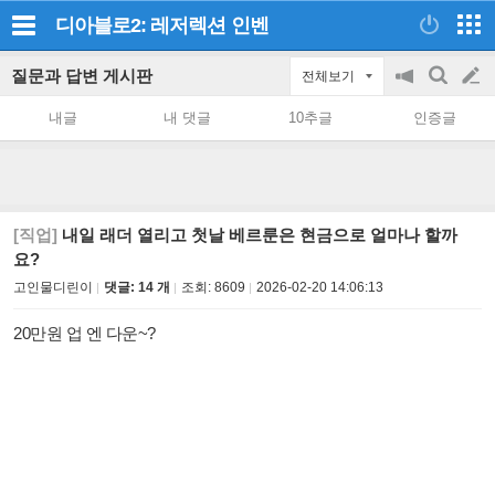
디아블로2: 레저렉션
인벤
질문과 답변 게시판
전체보기
공
검
글
지
색
내글
내 댓글
10추글
인증글
on/off
쓰
기
[직업]
내일 래더 열리고 첫날 베르룬은 현금으로 얼마나 할까
요?
고인물디린이
댓글: 14 개
조회:
8609
2026-02-20 14:06:13
20만원 업 엔 다운~?