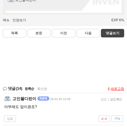
고인물디린이
메뉴
인장보기
EXP 6%
목록
본문
이전
다음
댓글쓰기
댓글
(14)
등록순
|
최신순
새로고침
고인물디린이
26-02-20 14:06
신고
|
공감 확인
아무래도 업이겠죠?
답글
0
0