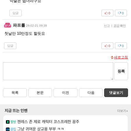
악술은 쉽더라구요
답글
0
0
파프롤
26-02-21 09:38
신고
|
공감 확인
첫날만 10만정도 할듯요
답글
0
0
새로고침
등록
목록
본문
이전
다음
댓글보기
지금 뜨는 인벤
더보기+
젠레스 존 제로 캐릭터 코스프레한 꽁주
짤방
그냥 귀여운 상교용 부부 ㅋㅋ
클립