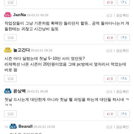
답글
0
1
JanNa
26-02-21 08:29
신고
|
공감 확인
작업장들이 그냥 기존처럼 확팩만 돌리던지 할듯.. 공역 돌아다니는거 개
들한테는 귀찮고 시간낭비 일듯
답글
0
0
놀고간다
26-02-21 09:28
신고
|
공감 확인
시즌 마다 달랐는데 첫날 5~10만 사이 였던듯?
리제렉션 나온 시즌이 20만원이였음 그때 pc방에서 옆자리서 먹었는데
바로 팜
답글
0
0
윤상백
26-02-21 09:36
신고
|
공감 확인
첫날 드시는게 대단한게 아니라 첫날 헬 파밍을 하는게 대단들 하시네 ㅋ
ㅋㅋ
답글
0
0
Bearall
26-02-21 10:39
신고
|
공감 확인