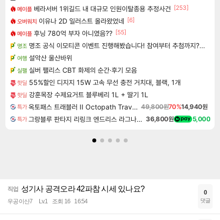
[253]
베라서버 1위길드 내 대규모 인원이탈종용 추정사건
메이플
[6]
이유나 2D 일러스트 올라왔었네
오버워치
[55]
후닝 780억 부자 아니였음??
메이플
명조 공식 이모티콘 이벤트 진행해봤습니다! 참여부터 추첨까지????
명조
설악산 울산바위
여행
실버 팰리스 CBT 화제의 순간·후기 모음
실팰
55%할인 디지지 15W 고속 무선 충전 거치대, 블랙, 1개
핫딜
강훈목장 수제요거트 블루베리 1L + 딸기 1L
핫딜
옥토패스 트래블러 II Octopath Traveler II
49,800원
70%
14,940원
특가
그랑블루 판타지 리링크 엔드리스 라그나로크 업그레이드 킷 Granblue Fantasy Relink Endless Ragnarok Upgrade Kit DLC
36,800원
5,000
특가
성기사 공격오라 42파참 시세 있나요?
직업
0
댓글
우공이산7
Lv.1
조회 16
16:54