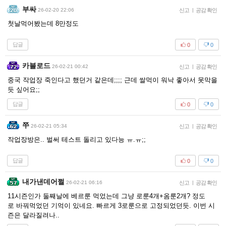
부싸
26-02-20 22:06
신고
|
공감 확인
첫날먹어봤는데 8만정도
답글
0
0
카블로드
26-02-21 00:42
신고
|
공감 확인
중국 작업장 죽인다고 했던거 같은데;;;; 근데 쌀먹이 워낙 좋아서 못막을
듯 싶어요;;
답글
0
0
쭈
26-02-21 05:34
신고
|
공감 확인
작업장방은.. 벌써 테스트 돌리고 있다능 ㅠ.ㅠ;;
답글
0
0
내가낸데어쩔
26-02-21 06:16
신고
|
공감 확인
11시즌인가 둘째날에 베르룬 먹었는데 그냥 로룬4개+옴룬2개? 정도
로 바꿔먹었던 기억이 있네요. 빠르게 3로룬으로 고정되었던듯. 이번 시
즌은 달라질려나..