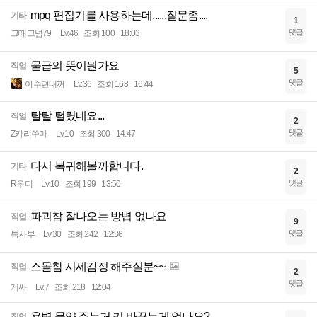
mpq 편집기를 사용하는데......질문좀....
기타
1
댓글
그때그넘79
Lv.46
조회 100
18:03
묻급의 뜻이뭔가요
직업
5
댓글
이수련내꺼
Lv.36
조회 168
16:44
탈탈 털렸네요...
직업
2
댓글
Z카리쑤마
Lv.10
조회 300
14:47
다시 복귀해볼까합니다.
기타
2
댓글
R우디
Lv.10
조회 199
13:50
파괴참 잘나오는 방볍 없나요
직업
9
댓글
특사부
Lv.30
조회 242
12:36
스몰참 시세감정 해주실분~~
직업
2
댓글
게싸
Lv.7
조회 218
12:04
용병 물약 주는거 키 바꾸는게 없나요?