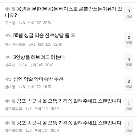
용병용 무한(무공)은 베이스로 콜블안쓰는이유가 있
아이템
3
나요?
댓글
구스킹
Lv.3
조회 167
22:54
88렙 싱글 악술 진로상담 좀
직업
2
댓글
핵무과금초보
Lv.1
조회 125
22:10
3인방을 해보려고 하는데
기타
4
댓글
페루페
Lv.14
조회 145
20:49
심연 악술 악마속박 추천
직업
2
댓글
빨대짱
Lv.8
조회 172
18:52
공포 송곳니 올 으뜸 가격쫌 알려주세요 스탠입니다
아이템
1
댓글
미주하파파
Lv.6
조회 119
18:39
공포 송곳니 올 으뜸 가격쫌 알려주세요 스탠입니다
아이템
1
댓글
미주하파파
Lv.6
조회 127
18:29