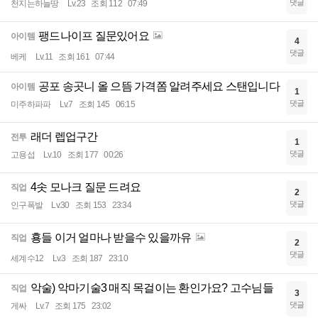
댓글
천지는하늘땅
Lv.23
조회 112
07:49
팽드나이프 질문있어요
아이템
4
댓글
베케
Lv.11
조회 161
07:44
공포 송곳니 올 으뜸 가격쫌 알려주세요 스탠입니다
아이템
1
댓글
미주하파파
Lv.7
조회 145
06:15
래더 렙업구간
전투
1
댓글
고용섭
Lv.10
조회 177
00:26
4솟 모나크 질문 드려요
직업
2
댓글
인구폭발
Lv.30
조회 153
23:34
횽들 이거 얼마나 받을수 있을까유
직업
2
댓글
세계수12
Lv.3
조회 187
23:10
악술) 악마기술3 매직 목걸이는 환인가요? 고수님들
직업
3
댓글
게싸
Lv.7
조회 175
23:02