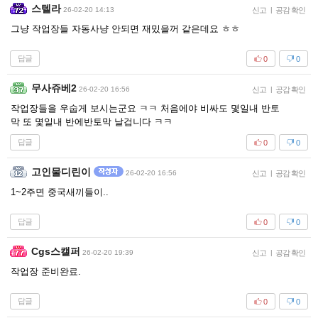
스텔라
26-02-20 14:13
신고
|
공감 확인
그냥 작업장들 자동사냥 안되면 재밌을꺼 같은데요 ㅎㅎ
답글
0
0
무사쥬베2
26-02-20 16:56
신고
|
공감 확인
작업장들을 우숩게 보시는군요 ㅋㅋ 처음에야 비싸도 몇일내 반토
막 또 몇일내 반에반토막 날겁니다 ㅋㅋ
답글
0
0
고인물디린이
26-02-20 16:56
신고
|
공감 확인
1~2주면 중국새끼들이..
답글
0
0
Cgs스캘퍼
26-02-20 19:39
신고
|
공감 확인
작업장 준비완료.
답글
0
0