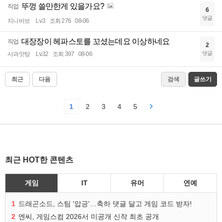
뚜껑 쓸만한게 있을가요?
직업
6
댓글
지니바보
Lv.3
조회 276
08-06
대장장이 헤파스토를 꼬셨는데요 이상하네요
직업
2
댓글
사과맛탕
Lv.32
조회 397
08-06
최근
다음
검색
글쓰기
1
2
3
4
5
최근 HOT한 콘텐츠
게임
IT
유머
연예
1
드래곤소드, 스팀 '압긍'…축하 댓글 달고 게임 코드 받자!
2
엔씨, 게임스컴 2026서 미공개 신작 최초 공개