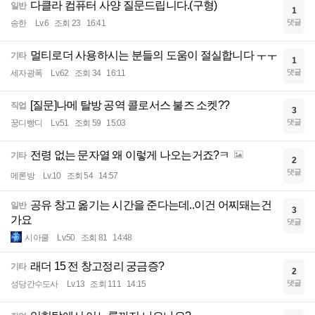
다클라 컴퓨터 사양 질문드립니다.(구형)
일반
1
댓글
송한
Lv.6
조회 23
16:41
멀티로더 사용하시는 분들의 도움이 절실합니다 ㅜㅜ
기타
1
댓글
세자광폭
Lv.62
조회 34
16:11
[질문]나메 탈방 공역 콜로서스 불즈 소켓??
직업
3
댓글
꿍디빵디
Lv.51
조회 59
15:03
전령 없는 문자열 왜 이렇게 나오는거죠?ㅋ
기타
2
댓글
메론방
Lv.10
조회 54
14:57
공유 창고 옮기는 시간을 준다는데..이건 어찌돼는건
일반
3
가요
댓글
시아쿨
Lv.50
조회 81
14:48
래더 15 전 창고정리 궁금증?
기타
2
댓글
성당간수도사
Lv.13
조회 111
14:15