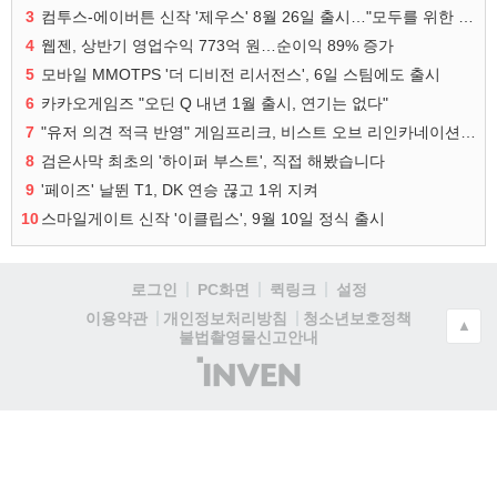
3
컴투스-에이버튼 신작 '제우스' 8월 26일 출시…"모두를 위한 경쟁"
4
웹젠, 상반기 영업수익 773억 원…순이익 89% 증가
5
모바일 MMOTPS '더 디비전 리서전스', 6일 스팀에도 출시
6
카카오게임즈 "오딘 Q 내년 1월 출시, 연기는 없다"
7
"유저 의견 적극 반영" 게임프리크, 비스트 오브 리인카네이션 개선 나선다
8
검은사막 최초의 '하이퍼 부스트', 직접 해봤습니다
9
'페이즈' 날뛴 T1, DK 연승 끊고 1위 지켜
10
스마일게이트 신작 '이클립스', 9월 10일 정식 출시
로그인
PC화면
퀵링크
설정
청소년보호정책
이용약관
개인정보처리방침
▲
불법촬영물신고안내
(주)
인
벤