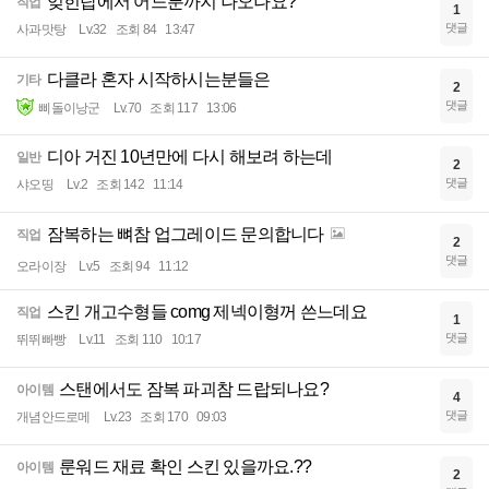
잊힌탑에서 어느룬까지 나오나요?
직업
1
댓글
사과맛탕
Lv.32
조회 84
13:47
다클라 혼자 시작하시는분들은
기타
2
댓글
삐돌이낭군
Lv.70
조회 117
13:06
디아 거진 10년만에 다시 해보려 하는데
일반
2
댓글
샤오띵
Lv.2
조회 142
11:14
잠복하는 뼈참 업그레이드 문의합니다
직업
2
댓글
오라이장
Lv.5
조회 94
11:12
스킨 개고수형들 comg 제넥이형꺼 쓴느데요
직업
1
댓글
뛰뛰빠빵
Lv.11
조회 110
10:17
스탠에서도 잠복 파괴참 드랍되나요?
아이템
4
댓글
개념안드로메
Lv.23
조회 170
09:03
룬워드 재료 확인 스킨 있을까요.??
아이템
2