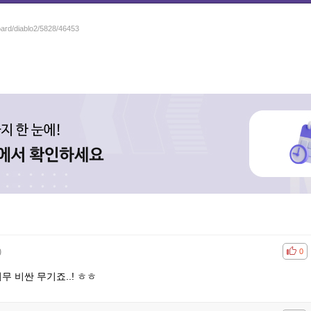
oard/diablo2/5828/46453
)
공감
비공
0
무 비싼 무기죠..! ㅎㅎ