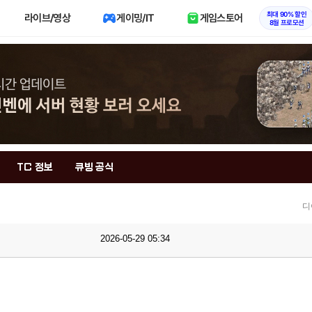
최대 90% 할인
라이브/영상
게이밍/IT
게임스토어
8월 프로모션
TC 정보
큐빙 공식
디
2026-05-29 05:34