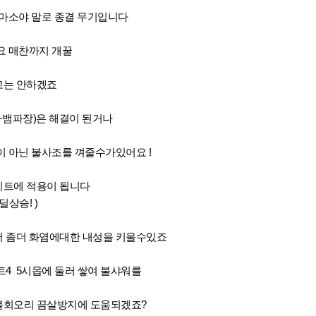
 마소야 말로 종결 무기입니다
요 매찬까지 개꿀
고는 안하겠죠
+뱀파장)은 해결이 된거나
이 아닌 불사조를 껴줄수가있어요 !
이트에 적용이 됩니다
상승! )
 좀더 화염에대한 내성을 키울수있죠
4 5시몹에 둘러 쌓여 불샤워를
 불회오리 끔살방지에 도움되겠죠?