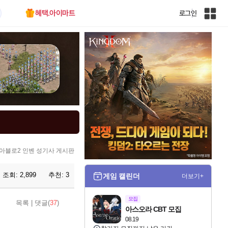
혜택.아이마트
로그인
인
벤
전
체
사
이
트
맵
아블로2 인벤 성기사 게시판
조회:
2,899
추천:
3
게임 캘린더
더보기+
모집
목록
|
댓글(
37
)
아스오라 CBT 모집
08.19