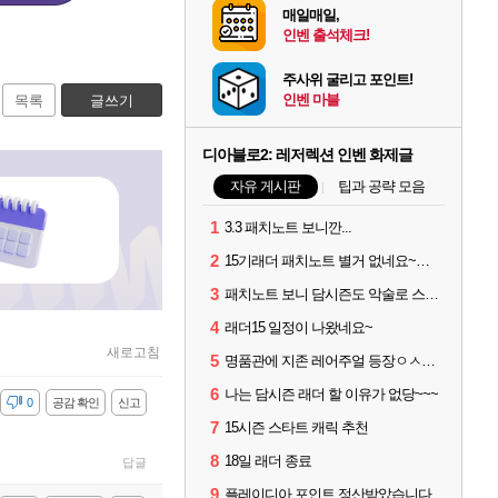
매일매일,
인벤 출석체크!
주사위 굴리고 포인트!
인벤 마블
목록
글쓰기
디아블로2: 레저렉션 인벤 화제글
자유 게시판
팁과 공략 모음
1
3.3 패치노트 보니깐...
2
15기래더 패치노트 별거 없네요~없데이트수준?
3
패치노트 보니 담시즌도 악술로 스타트
4
래더15 일정이 나왔네요~
새로고침
5
명품관에 지존 레어주얼 등장ㅇㅅㅇ...
6
나는 담시즌 래더 할 이유가 없당~~~
감
0
공감 확인
신고
7
15시즌 스타트 캐릭 추천
8
18일 래더 종료
답글
9
플레이디아 포인트 정산받았습니다