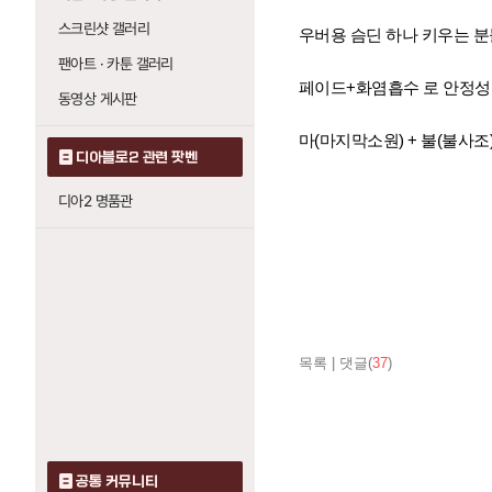
스크린샷 갤러리
우버용 슴딘 하나 키우는 분
팬아트 · 카툰 갤러리
페이드+화염흡수 로 안정성
동영상 게시판
마(마지막소원) + 불(불사
디아블로2 관련 팟벤
디아2 명품관
목록
|
댓글(
37
)
공통 커뮤니티