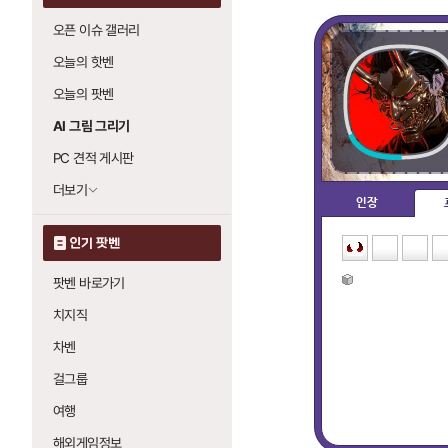
오픈 이슈 갤러리
오늘의 핫벤
오늘의 팟벤
AI 그림 그리기
PC 견적 게시판
더보기
인장
인기 팟벤
팟벤 바로가기
치지직
차벤
걸그룹
여행
해외게임정보