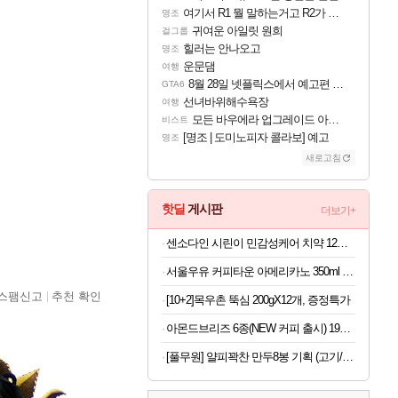
여기서 R1 뭘 말하는거고 R2가 뭘말하는걸까요?
명조
귀여운 아일릿 원희
걸그룹
힐러는 안나오고
명조
운문댐
여행
8월 28일 넷플릭스에서 예고편 공개 예정
GTA6
선녀바위해수욕장
여행
모든 바우에라 업그레이드 아이템 획득 위치 공략 (89개)
비스트
[명조 | 도미노피자 콜라보] 예고
명조
새로고침
핫딜
게시판
더보기+
센소다인 시린이 민감성케어 치약 12종 택1 +증정
서울우유 커피타운 아메리카노 350ml 20개 등 행사 모음전
스팸신고
추천 확인
[10+2]목우촌 뚝심 200gX12개, 증정특가
아몬드브리즈 6종(NEW 커피 출시) 190ML/950ML 10팩/24팩/48팩 중 택 1
[풀무원] 얄피꽉찬 만두8봉 기획 (고기/김치/교자/물만두 외)