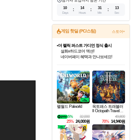
참가자 모집까지 남은 기간
10
14
31
12
Days
Hours
Min
Sec
게임 핫딜 (PC/스팀)
스토어+
더 렐릭 퍼스트 가디언 정식 출시
설화x하드코어 액션!
네이버페이 혜택과 만나보세요!
인벤게임즈 8월 특별 할인!
드래곤소드: 어웨이크닝 입점!
문명 7 특별 할인!
마블 투혼 파이팅 소울즈 정식출시!
귀무자: 검의 길 예약 판매 중!
비스트 오브 리인카네이션 정식 출시!
커세어 코브 출시 기념 할인!
베데스다 40주년 기념 할인 중!
캡콤 프렌차이즈 할인 진행 중!
캡콤 일부 상품 상시 할인
스타워즈 은하계 레이서
로블록스 기프트 카드 공식 입점
인기 퍼블리셔 모음!
스팀으로 만나는 드래곤소드!
조선&고려 DLC 출시 예정
마블 히어로 총 출동&화려한 격투!
10% 할인과
게임프릭 신작 IP
해적'섬'을 발전시키자!
베데스다의 명작들을
몬헌, 바하 등 인기 IP를
몬헌 와일즈 & 드래곤즈 도그마2
인벤게임즈에서 10% 추가 적립
Robux를 가장 안전하고
최대 90% 할인가를 만나보세요!
네이버혜택과 함께 만나보세요!
50%할인&추가 적립까지!
네이버 포인트 혜택까지!
이니&베니 혜택까지!
네이버 혜택가와 함께 예약하세요!
할인&네이버혜택으로 만나보세요!
40주년 프로모션으로 만나보세요!
할인가에 만나보세요!
일부 에디션 상시 할인!
혜택으로 예약 판매 중
편안하게 충전하세요
팰월드 Palworld
옥토패스 트래블러
II Octopath Traveler I
I
5%
32,000
49,800
25%
24,000원
70%
14,940원