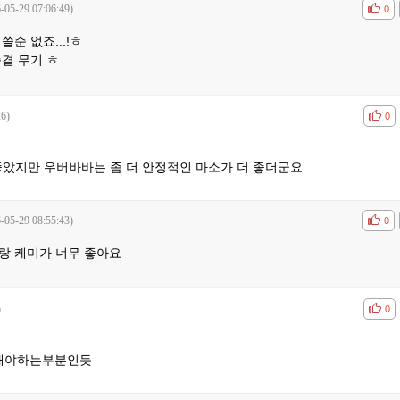
-05-29 07:06:49)
공감
비공
0
순 없죠...!ㅎ
결 무기 ㅎ
26)
공감
비공
0
았지만 우버바바는 좀 더 안정적인 마소가 더 좋더군요.
-05-29 08:55:43)
공감
비공
0
랑 케미가 너무 좋아요
)
공감
비공
0
해야하는부분인듯