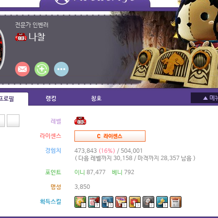
전문가 인벤러
나찰
랭킹
칭호
프로필
레벨
라이센스
경험치
473,843
(16%)
/ 504,001
( 다음 레벨까지 30,158 / 마격까지 28,357 남음 )
포인트
이니
87,477
베니
792
명성
3,850
획득스킬
5
9
5
5
5
2
5