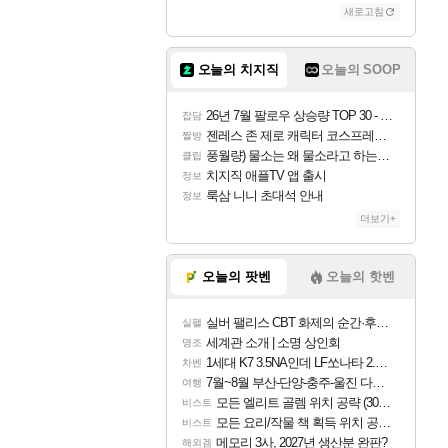
새로고침
오늘의 치지직
오늘의 SOOP
26년 7월 팔로우 상승량 TOP 30 - 월간 치지직
잡담
젠레스 존 제로 캐릭터 코스프레한 꽁주
짤방
풍월량) 물소는 왜 물소라고 하는거야? 아! 그만 ㅋㅋ
클립
치지직 애플TV 앱 출시
정보
룩삼 니니 초대석 안내
정보
더보기+
오늘의 팟벤
오늘의 핫벤
실버 팰리스 CBT 화제의 순간·후기 모음
실팰
세계관 소개 | 소명 상인회
명조
1세대 K7 3.5NA인데 LF쏘나타 2.0NA 기변하면 유류비 절약이 얼마나 될까요..?
차벤
7월~8월 부산-단양-충주-울진 다녀왔어요~
여행
모든 엘리트 골렘 위치 공략 (30개) - 방랑 결투가
비스트
모든 요리/작물 책 획득 위치 공략 (36개) - 미식가 도전과제
비스트
메모리 3사, 2027년 생산분 완판?
해외겜