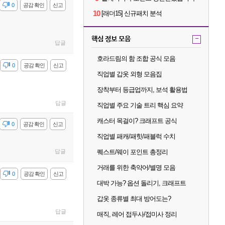
감
0
공감 확인
신고
10
[래더15] 신규패치 분석
핵심 정보 모음
-
답글
호라드림의 함 조합 공식 모음
감
0
공감 확인
신고
직업별 갑옷 외형 모음집
장착부터 등급업까지, 보석 활용법
답글
직업별 주요 기술 트리 핵심 요약
캐스터 목걸이? 크래프트 공식
감
0
공감 확인
신고
직업별 패캐/패힛/패블럭 수치
답글
퀘스트/웨이 포인트 총정리
거래를 위한 축약어/별명 모음
감
0
공감 확인
신고
대박 가능? 옵션 돌리기, 크래프트
갑옷 종류별 최대 방어도는?
답글
매직, 레어 접두사/접미사 정리