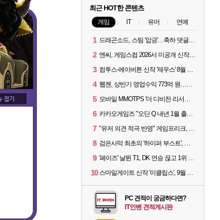
최근 HOT한 콘텐츠
게임
IT
유머
연예
1
드래곤소드, 스팀 '압긍'…축하 댓글 달고 게임 코드 받자!
2
엔씨, 게임스컴 2026서 미공개 신작 최초 공개
3
컴투스-에이버튼 신작 '제우스' 8월 26일 출시…"모두를 위한 경쟁"
4
웹젠, 상반기 영업수익 773억 원…순이익 89% 증가
5
모바일 MMOTPS '더 디비전 리서전스', 6일 스팀에도 출시
6
카카오게임즈 "오딘 Q 내년 1월 출시, 연기는 없다"
7
"유저 의견 적극 반영" 게임프리크, 비스트 오브 리인카네이션 개선 나선다
8
검은사막 최초의 '하이퍼 부스트', 직접 해봤습니다
9
'페이즈' 날뛴 T1, DK 연승 끊고 1위 지켜
10
스마일게이트 신작 '이클립스', 9월 10일 정식 출시
PC 견적이 궁금하다면?
IT인벤 견적게시판