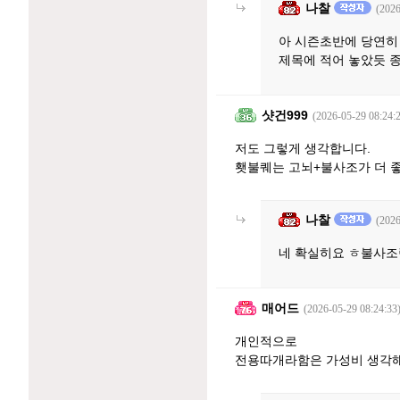
나찰
(2026
아 시즌초반에 당연히 쓸
제목에 적어 놓았듯 종
샷건999
(2026-05-29 08:24:
저도 그렇게 생각합니다.
횃불퀘는 고뇌+불사조가 더 좋
나찰
(2026
네 확실히요 ㅎ불사조
매어드
(2026-05-29 08:24:33
개인적으로
전용따개라함은 가성비 생각