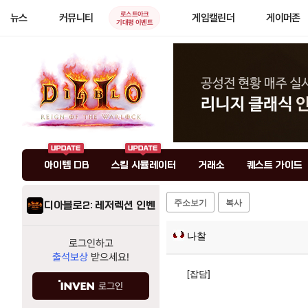
로스트아크
뉴스
커뮤니티
게임캘린더
게이머존
기대평 이벤트
아이템 DB
스킬 시뮬레이터
거래소
퀘스트 가이드
주소보기
복사
디아블로2: 레저렉션 인벤
나찰
로그인하고
출석보상
받으세요!
[잡담]
로그인