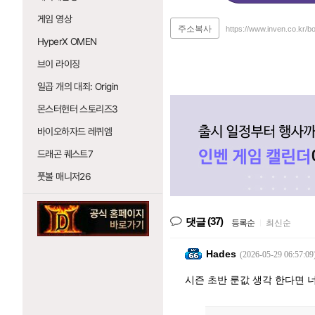
게임 영상
주소복사
https://www.inven.co.kr/b
HyperX OMEN
브이 라이징
일곱 개의 대죄: Origin
몬스터헌터 스토리즈3
바이오하자드 레퀴엠
드래곤 퀘스트7
풋볼 매니저26
(37)
댓글
등록순
|
최신순
Hades
(2026-05-29 06:57:09
시즌 초반 룬값 생각 한다면 너