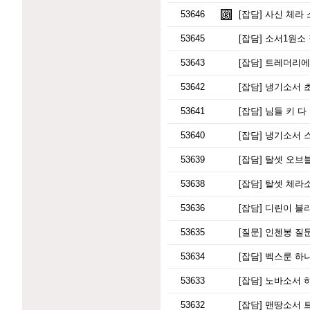
53646
[잡담]
사신 체라 
53645
[잡담]
소서1원소
53643
[잡담]
트레더리에서
53642
[잡담]
냉기소서 초
53641
[잡담]
님들 키 다
53640
[잡담]
냉기소서 스킬
53639
[잡담]
탈셋 오브블
53638
[잡담]
탈셋 체라소
53636
[잡담]
디린이 블
53635
[질문]
인첸봉 질
53634
[잡담]
벡스룬 하나
53633
[잡담]
노바소서 하
53632
[잡담]
맨땅소서 