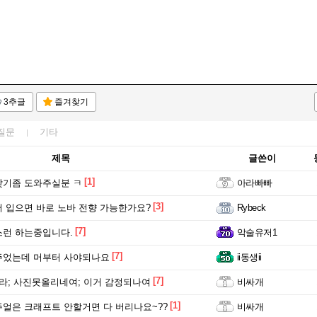
3추글
즐겨찾기
질문
기타
제목
글쓴이
[1]
찾기좀 도와주실분 ㅋ
아라빠빠
[3]
 입으면 바로 노바 전향 가능한가요?
Rybeck
[7]
런 하는중입니다.
악술유저1
[7]
주었는데 머부터 사야되나요
ii동생ii
[7]
라; 사진못올리네여; 이거 감정되나여
비싸개
[1]
얼은 크래프트 안할거면 다 버리나요~??
비싸개