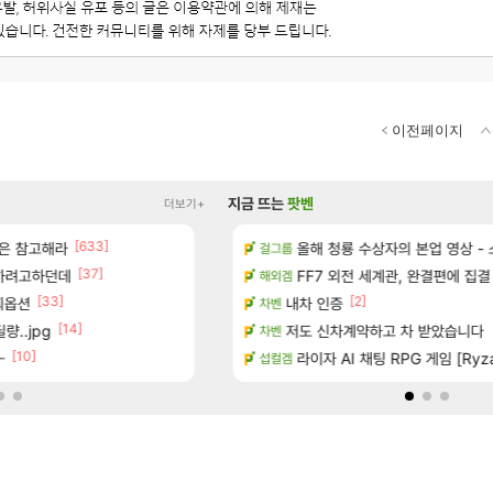
이전페이지
지금 뜨는
팟벤
더보기+
[633]
은 참고해라
이션 오픈 트레일러
[벨가르딘] 나이트메어 클리어 TOP10 알
올해 청룡 수상자의 본업 영상 -
로아
걸그룹
[37]
[65]
 하려고하던데
터 공개
와 ㅁㅊ 컴플뜸ㅋㅋ
FF7 외전 세계관, 완결편에 집결
메이플
해외겜
[33]
[1]
[2]
찌옵션
 다녀왔습니다.
내차 인증
하ㅠㅠㅠ드디어 갖고 싶은거 나왓
오버워치
차벤
[14]
[332]
량..jpg
기습하는 법
이적자 숙코 시ㅡ발련아
저도 신차계약하고 차 받았습니다
메이플
차벤
[10]
[44]
ㅡ
일즈’, 30~40fps 목표 추정
완갑 정보 초스피드 효율 요약
라이자 AI 채팅 RPG 게임 [Ryza
로아
섭컬겜