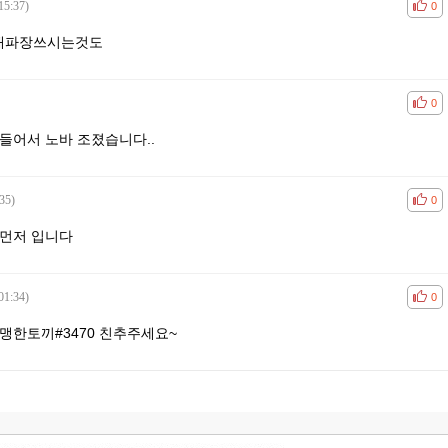
15:37)
공감
비공
0
개파장쓰시는것도
공감
비공
0
들어서 노바 조졌습니다..
35)
공감
비공
0
 먼저 입니다
01:34)
공감
비공
0
맹한토끼#3470 친추주세요~