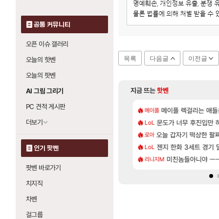
공통 커뮤니티
오픈 이슈 갤러리
목록
다음글
이전글
오늘의 핫벤
오늘의 팟벤
지금 뜨는
핫벤
AI 그림 그리기
PC 견적 게시판
[87]
 보다 현타오네
카구라 개발사 신작 [시노비 넥서스] 연내 출시 예정
메이플 렉걸리는 애들
비스트 오브 리인카네
메이플
PV
[46]
 잡히는거 먼가 좀 몬가몬가네..
, 신작 서브컬쳐 게임 [펄 인 블루] 티저 사이트 오픈
더보기
문도가 너무 후진입만
「에린」 컨셉 포스
LoL
아스오라
[114]
체 뭐하는 짓이냐?
컷 만화 | 야간 보초는 너무 힘들어
오늘 갑자기 떡상한 팔
7년만에 가족여행을
로아
여행
[13]
보상 다 조졌는데
 길찾기/지도 공략 (1 ~ 12장)
젠지 한화 3세트 경기 딜
쿠를 먼저 보내서 
LoL
비스트
인기 팟벤
[69]
풀드랍은 필수인가??
스트 때는 로비에 온라인 기능이 있는데
미친놈들아니야 ㅡ
스위치2판 ‘몬헌 와
리니지M
해외겜
팟벤 바로가기
치지직
차벤
걸그룹