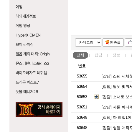
여행
해외게임정보
게임 영상
HyperX OMEN
인증글
브이 라이징
일곱 개의 대죄: Origin
전체
잡담
정보
몬스터헌터 스토리즈3
번호
바이오하자드 레퀴엠
53655
[잡담]
스탠 시체
드래곤 퀘스트7
53654
[잡담]
탈셋 맞춰서
풋볼 매니저26
53653
[잡담]
소서로 보스
53651
[잡담]
자룬 하나
53649
[잡담]
아 레벨1이
53648
[잡담]
형들 매직주