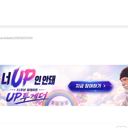
oard/diablo2/5830/53340