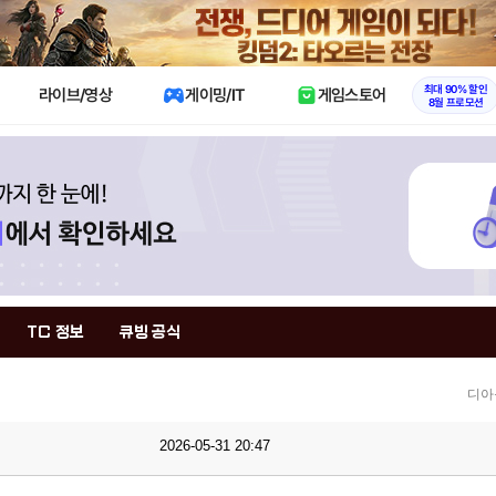
X
최대 90% 할인
라이브/영상
게이밍/IT
게임스토어
8월 프로모션
TC 정보
큐빙 공식
디아
2026-05-31 20:47