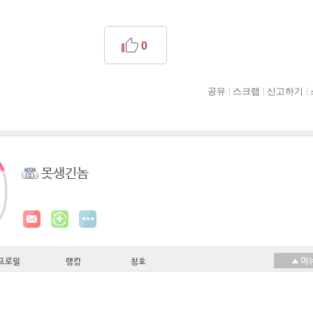
0
공유
스크랩
신고하기
못생긴놈
프로필
랭킹
칭호