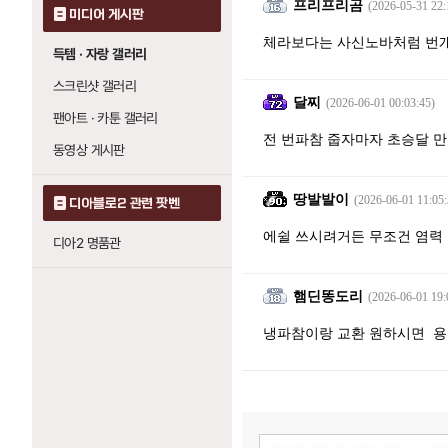
프리프리곰
(2026-05-31 22:
미디어 게시판
체라보다는 사신노바처럼 번
득템 · 자랑 갤러리
스크린샷 갤러리
달찌
(2026-06-01 00:03:45)
팬아트 · 카툰 갤러리
전 번파참 줍자마자 초승달 만
동영상 게시판
땅발발이
(2026-06-01 11:05:
디아블로2 관련 팟벤
에쉴 쓰시려거든 무조건 염력
디아2 명품관
햄딘똥도리
(2026-06-01 19:
냉파참이랑 교환 원하시면 용