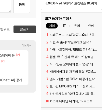
[39,000 -> 24,790] 마이포켓넛츠 100봉지
등록
최근 HOT한 콘텐츠
게임
IT
유머
연예
맨위로
글쓰기
1
드래곤소드, 스팀 '압긍'…축하 댓글 달고 게임 코드 받자!
2
이번 주 출시! 게임프리크 신작, '비스트 오브 리인카네이션'
더보기+
3
가레나·포켓페어, ‘팰월드 온라인’ 2026년 출시 예고
[2]
[37]
[87]
려드립니다.
 스테이씨 윤
퍼클영상 보다 현타오네
섬란 카구라 개발사 신작 [시노비 넥서스] 연내 출시 
로아
섭컬겜
4
웹젠, 뮤 IP 신작 '뮤 테오스' 상표권 출원
[2]
[46]
벨가 1관 잡히는거 먼가 좀 몬가몬가네..
넷마블, 신작 서브컬쳐 게임 [펄 인 블루] 티저 사이트 
로아
섭컬겜
5
디바 잇는 '오버워치 한국 영웅', 메카 파일럿 디몬 나온다
[3]
[114]
어 ㅠㅠㅠㅠ
이건 대체 뭐하는 짓이냐?
4컷 만화 | 야간 보초는 너무 힘들어
메이플
아주프로
6
‘아키에이지 S: 자유의 해협’ PC MMORPG로 개발한다
[13]
짭사보상 다 조졌는데
챕터별 길찾기/지도 공략 (1 ~ 12장)
리니지M
비스트
7
엔씨, 게임스컴 2026서 미공개 신작 최초 공개
[69]
Chat: AI] 공개
분석) 풀드랍은 필수인가??
테스트 때는 로비에 온라인 기능이 있는데
메이플
리밋제로
8
모바일 MMOTPS '더 디비전 리서전스', 6일 스팀에도 출시
9
카카오게임즈 "오딘 Q 내년 1월 출시, 연기는 없다"
10
차조에 나타난 '니키타', "타르코프 PvE 프레스티지 연내 출시 목표"