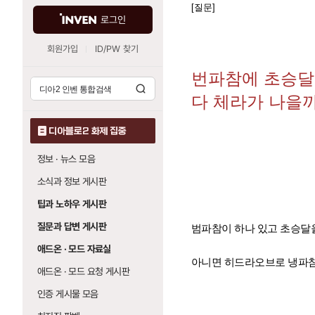
[질문]
로그인
회원가입
ID/PW 찾기
번파참에 초승달
다 체라가 나을
디아블로2 화제 집중
정보 · 뉴스 모음
소식과 정보 게시판
팁과 노하우 게시판
질문과 답변 게시판
범파참이 하나 있고 초승달
애드온 · 모드 자료실
아니면 히드라오브로 냉파참
애드온 · 모드 요청 게시판
인증 게시물 모음