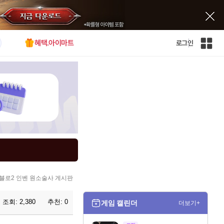
혜택.아이마트
로그인
인
벤
전
체
사
이
트
맵
블로2 인벤 원소술사 게시판
조회:
2,380
추천:
0
게임 캘린더
더보기+