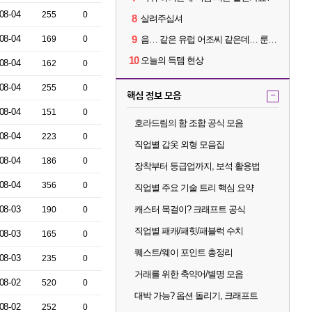
08-04
255
0
8
살려주십셔
08-04
9
169
0
음… 같은 유럽 어조씨 같은데… 룬을 이상하게 파는데 리뷰가 다 5별이네요?
10
오늘의 득템 현상
08-04
162
0
08-04
255
0
핵심 정보 모음
-
08-04
151
0
호라드림의 함 조합 공식 모음
08-04
223
0
직업별 갑옷 외형 모음집
08-04
186
0
장착부터 등급업까지, 보석 활용법
08-04
356
0
직업별 주요 기술 트리 핵심 요약
08-03
캐스터 목걸이? 크래프트 공식
190
0
직업별 패캐/패힛/패블럭 수치
08-03
165
0
퀘스트/웨이 포인트 총정리
08-03
235
0
거래를 위한 축약어/별명 모음
08-02
520
0
대박 가능? 옵션 돌리기, 크래프트
08-02
252
0