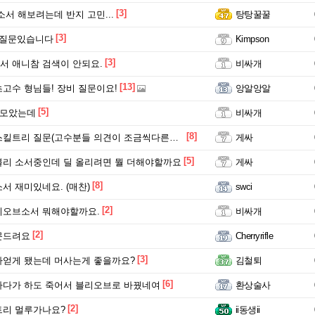
[3]
소서 해보려는데 반지 고민...
탕탕꿀꿀
[3]
 질문있습니다
Kimpson
[3]
 애니참 검색이 안되요.
비싸개
[13]
고수 형님들! 장비 질문이요!
앙알앙알
[5]
 모았는데
비싸개
[8]
트리 질문(고수분들 의견이 조금씩다른것 같아서ㅠ)
게싸
[5]
리 소서중인데 딜 올리려면 뭘 더해야할까요
게싸
[8]
서 재미있네요. (매찬)
swci
[2]
리오브소서 뭐해야할까요.
비싸개
[2]
문드려요
Cherryrifle
[3]
얻게 됐는데 머사는게 좋을까요?
김철퇴
[6]
다가 하도 죽어서 블리오브로 바꿨네여
환상술사
[2]
트리 멀루가나요?
ii동생ii