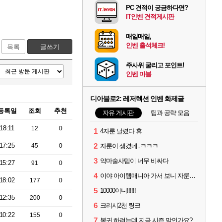
PC 견적이 궁금하다면?
IT인벤 견적게시판
매일매일,
인벤 출석체크!
목록
글쓰기
주사위 굴리고 포인트!
인벤 마블
디아블로2: 레저렉션 인벤 화제글
등록일
조회
추천
자유 게시판
팁과 공략 모음
18:11
12
0
1
4자룬 날렸다 휴
17:25
2
45
0
자룬이 생겼네..ㅋㅋㅋ
3
악마술사템이 너무 비싸다
15:27
91
0
4
이야 아이템매니아 가서 보니 자룬이 뭐 3~4000원 하네요?
18:02
177
0
5
10000이니!!!!!!
12:35
200
0
6
크리시2천 링크
10:22
155
0
7
복귀 하려는데 지금 시즌 말인가요?