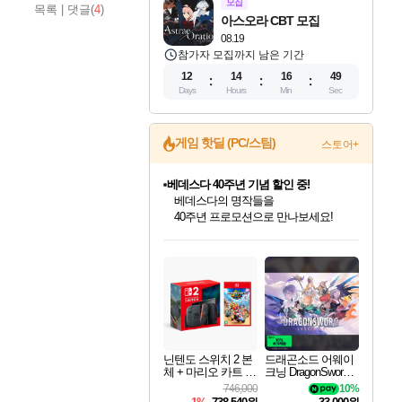
모집
목록
|
댓글(
4
)
아스오라 CBT 모집
08.19
참가자 모집까지 남은 기간
12
14
16
48
Days
Hours
Min
Sec
게임 핫딜 (PC/스팀)
스토어+
베데스다 40주년 기념 할인 중!
베데스다의 명작들을
40주년 프로모션으로 만나보세요!
마블 투혼 파이팅 소울즈 예약 판매 중!
인벤게임즈 8월 특별 할인!
드래곤소드: 어웨이크닝 입점!
문명 7 특별 할인!
귀무자: 검의 길 예약 판매 중!
비스트 오브 리인카네이션 정식 출시!
커세어 코브 출시 기념 할인!
더 렐릭 퍼스트 가디언 정식 출시
캡콤 프렌차이즈 할인 진행 중!
캡콤 일부 상품 상시 할인
스타워즈 은하계 레이서
로블록스 기프트 카드 공식 입점
마블 히어로 총 출동&화려한 격투!
인기 퍼블리셔 모음!
스팀으로 만나는 드래곤소드!
조선&고려 DLC 출시 예정
10% 할인과
게임프릭 신작 IP
해적'섬'을 발전시키자!
설화x하드코어 액션!
몬헌, 바하 등 인기 IP를
몬헌 와일즈 & 드래곤즈 도그마2
인벤게임즈에서 10% 추가 적립
Robux를 가장 안전하고
네이버 포인트 혜택까지!
최대 90% 할인가를 만나보세요!
네이버혜택과 함께 만나보세요!
50%할인&추가 적립까지!
이니&베니 혜택까지!
네이버 혜택가와 함께 예약하세요!
할인&네이버혜택으로 만나보세요!
네이버페이 혜택과 만나보세요!
할인가에 만나보세요!
일부 에디션 상시 할인!
혜택으로 예약 판매 중
편안하게 충전하세요
닌텐도 스위치 2 본
드래곤소드 어웨이
체 + 마리오 카트 월
크닝 DragonSword A
드
wakening
746,000
10%