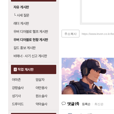
자유 게시판
└
시세 질문
래더 게시판
우버 디아블로 헬프 게시판
주소복사
https://www.inven.co.kr/b
우버 디아블로 현황 게시판
길드 홍보 게시판
비매너 · 사기 신고 게시판
직업 게시판
아마존
암살자
강령술사
야만용사
성기사
원소술사
(4)
댓글
드루이드
악마술사
등록순
|
최신순