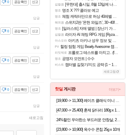
감
0
공감 확인
신고
[무한대] 출시일, 8월 13일에 나오나
섭컬겜
명조 X ??? 콜라보 예고
명조
체험 캐릭터만으로 허상 40레벨 하이와티아 5분 컷!｜에이메스·린네·모니에 명함
명조
답글
스위치2판 ‘몬헌 와일즈’, 30~40fps 목표 추정
해외겜
[일러스트] 자매 앨범 | 장난기 가득한 오후의 공원 (리메이크판)
명조
감
0
공감 확인
신고
라이자 AI 채팅 RPG 게임 [RyzaChat: AI] 공개
섭컬겜
아키츠 아키나 성우 정보 및 주요 필모
아스오라
힐링 탐험 게임 Bearly Awesome 챕터 1 트레일러
PV
답글
프롤로그 테스트를 마치고.. (feat. 리아)
리밋제로
공명자 모먼트 | 수수
명조
감
0
공감 확인
신고
챕터별 길찾기/지도 공략 (1 ~ 12장)
비스트
새로고침
답글
핫딜
게시판
더보기+
감
0
공감 확인
신고
[19,900 -> 11,300] 레이즈 클래식 미니 감자칩 42.5g x 12개
답글
[47,000 -> 25,400] 훈제 닭다리 180g x 10개
새로고침
24%할인 우아한소 부드러운 안창살, 200g, 2팩 + 토시살, 200g, 2팩
[23,800 -> 10,900] 옥수수 콘칩 25g x 10개