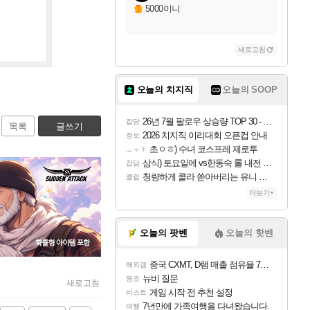
5000이니
새로고침
오늘의 치지직
오늘의 SOOP
26년 7월 팔로우 상승량 TOP 30 - 월간 치지직
잡담
목록
글쓰기
2026 치지직 이리대회 오픈컵 안내
정보
초ㅇㅎ) 수녀 코스프레 제로투
ㅗㅜㅑ
삼식) 토요일에 vs한동숙 롤 내전 예정
잡담
청량하게 콜라 쏟아버리는 유니 ㅋㅋㅋ
클립
더보기+
오늘의 팟벤
오늘의 핫벤
중국 CXMT, D램 매출 점유율 7%…글로벌 4위로 부상
해외겜
뉴비 질문
명조
새로고침
게임 시작 전 추천 설정
비스트
7년만에 가족여행을 다녀왔습니다.
여행