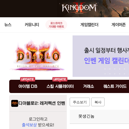
로스트아크
뉴스
커뮤니티
게임캘린더
게이머존
기대평 이벤트
아이템 DB
스킬 시뮬레이터
거래소
퀘스트 가이드
주소보기
복사
디아블로2: 레저렉션 인벤
못생긴놈
로그인하고
출석보상
받으세요!