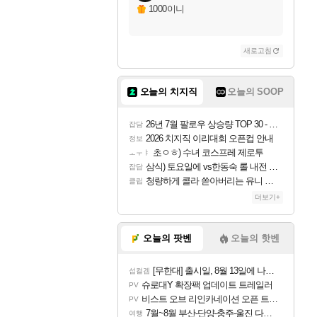
1000이니
새로고침
오늘의 치지직
오늘의 SOOP
26년 7월 팔로우 상승량 TOP 30 - 월간 치지직
잡담
2026 치지직 이리대회 오픈컵 안내
정보
초ㅇㅎ) 수녀 코스프레 제로투
ㅗㅜㅑ
삼식) 토요일에 vs한동숙 롤 내전 예정
잡담
청량하게 콜라 쏟아버리는 유니 ㅋㅋㅋ
클립
더보기+
오늘의 팟벤
오늘의 핫벤
[무한대] 출시일, 8월 13일에 나오나
섭컬겜
슈로대Y 확장팩 업데이트 트레일러
PV
비스트 오브 리인카네이션 오픈 트레일러
PV
7월~8월 부산-단양-충주-울진 다녀왔어요~
여행