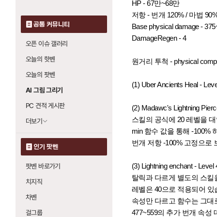
HP - 67만~68만
저항 - 번개 120% / 마법 90% 
공통 커뮤니티
Base physical damage - 37
DamageRegen - 4
오픈 이슈 갤러리
오늘의 핫벤
원거리 투척 - physical co
오늘의 팟벤
(1) Uber Ancients Heal - Leve
AI 그림 그리기
PC 견적 게시판
(2) Madawc's Lightning Pierc
스킬의 공식에 20 레벨을 대
더보기
min 함수 값을 통해 -100
번개 저항 -100% 고정으로
인기 팟벤
(3)
Lightning e
nchant - Level 
팟벤 바로가기
탈릭과 다르게 별도의 스킬
치지직
레벨은 40으로 적용되어 있
차벤
속성만 다르고 함수는 그대
477~559의 추가 번개 속성
걸그룹