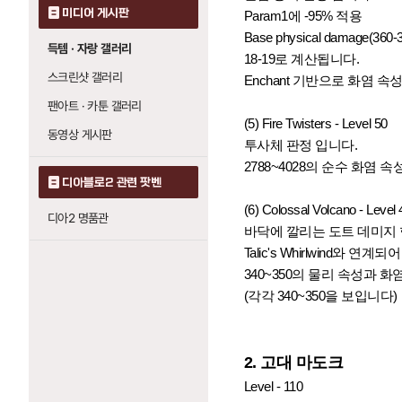
미디어 게시판
Param1에 -95% 적용
Base physical damage(
득템 · 자랑 갤러리
18-19로 계산됩니다.
스크린샷 갤러리
Enchant 기반으로 화염 
팬아트 · 카툰 갤러리
(5) Fire Twisters - Level 50
동영상 게시판
투사체 판정 입니다.
2788~4028의 순수 화염
디아블로2 관련 팟벤
(6) Colossal Volcano - Level 
디아2 명품관
바닥에 깔리는 도트 데미지 
Talic's Whirlwind와 연
340~350의
물리 속성과 화염
(각각 340~350을 보입니다)
2. 고대 마도크
Level - 110