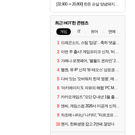
[32,900 -> 20,800] 한돈 순살 양념돼지갈비 300g 5개
최근 HOT한 콘텐츠
게임
IT
유머
연예
1
드래곤소드, 스팀 '압긍'…축하 댓글 달고 게임 코드 받자!
2
이번 주 출시! 게임프리크 신작, '비스트 오브 리인카네이션'
3
가레나·포켓페어, ‘팰월드 온라인’ 2026년 출시 예고
4
웹젠, 뮤 IP 신작 '뮤 테오스' 상표권 출원
5
디바 잇는 '오버워치 한국 영웅', 메카 파일럿 디몬 나온다
6
‘아키에이지 S: 자유의 해협’ PC MMORPG로 개발한다
7
카카오게임즈 "오딘 Q 내년 1월 출시, 연기는 없다"
8
엔씨, 게임스컴 2026서 미공개 신작 최초 공개
9
차조에 나타난 '니키타', "타르코프 PvE 프레스티지 연내 출시 목표"
10
젠지, 한화생명 잡고 2연패 끊었다