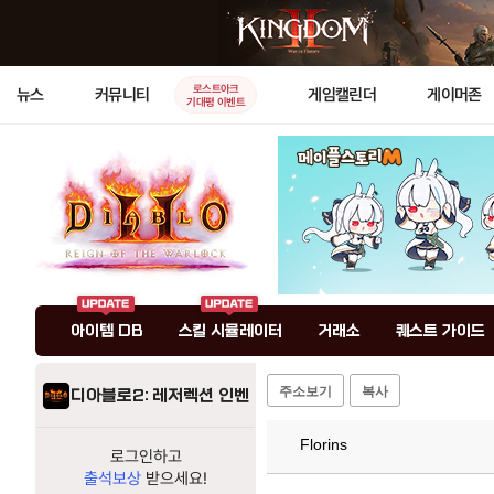
로스트아크
뉴스
커뮤니티
게임캘린더
게이머존
기대평 이벤트
아이템 DB
스킬 시뮬레이터
거래소
퀘스트 가이드
주소보기
복사
디아블로2: 레저렉션 인벤
Florins
로그인하고
출석보상
받으세요!