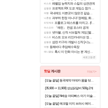
레벨업 능력치와 스킬의 상관관계
비스트
프로젝트 RX 도쿄 게임쇼 참가 결정
섭컬겜
국내에도 이쁜곳이 많은것 같습니다
여행
과부하 한정 아니다! 정예림, 화속성 서포터 세대 교체
나혼렙
프롤로그 테스트를 마치고.. (feat. 리아)
리밋제로
「에린」 컨셉 포스터 공개
아스오라
넷마블, 신작 서브컬쳐 게임 [펄 인 블루] 티저 사이트 오픈
섭컬겜
비스트 오브 리인카네이션 정보/공략글 모음
비스트
섬란 카구라 개발사 신작 [시노비 넥서스] 연내 출시 예정
섭컬겜
동해바다 추암해수욕장
여행
혹시 이 만화 아시는 분 계신가요
애니클립
새로고침
핫딜
게시판
더보기+
[오늘 끝딜] 동국제약 마데카 몸을 닦자 데오 쿨시트 15매 5개, 10개 택1 / 겨드랑이 쿨링시트 샤워 땀티슈 머스크향
[35,900 -> 11,900] 성심닭갈비 500g 2개
[오늘 끝딜] N배송 아띠빠스 아기 미술가운 유아 전신 촉감놀이 문센 방수 앞치마 모래놀이옷 아띠베어 S
[오늘 끝딜] 에크멀 이지 브러시 에이에이 포인트 아이 06