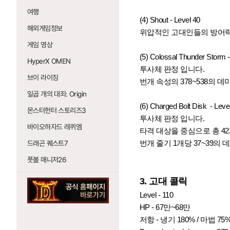
여행
(4) Shout - Level 40
해외게임정보
위압적인 고대인들의 방어력
게임 영상
(5)
Colossal Thunder Storm -
HyperX OMEN
투사체 판정 입니다.
브이 라이징
번개 속성의 378~538의 
일곱 개의 대죄: Origin
(6) Charged Bolt Disk - Leve
몬스터헌터 스토리즈3
투사체 판정 입니다.
바이오하자드 레퀴엠
타격 대상을 중심으로 총 4
번개 줄기 1개당 37~39의
드래곤 퀘스트7
풋볼 매니저26
3. 고대 콜릭
Level - 110
HP - 67만~68만
저항 - 냉기 180% / 마법 75% 