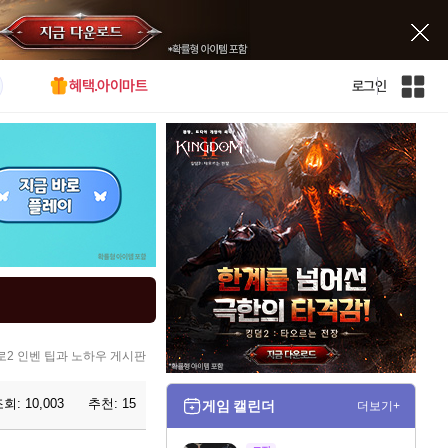
혜택.아이마트
로그인
인
벤
전
체
사
이
트
맵
2 인벤 팁과 노하우 게시판
조회:
10,003
추천:
15
게임 캘린더
더보기+