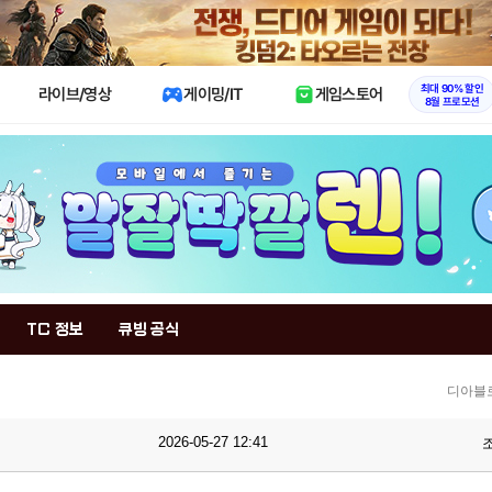
X
최대 90% 할인
라이브/영상
게이밍/IT
게임스토어
8월 프로모션
TC 정보
큐빙 공식
디아블로
2026-05-27 12:41