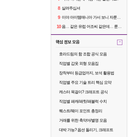
8
살려주십셔
9
이야 아이템매니아 가서 보니 자룬이 뭐 3~4000원 하네요?
10
음… 같은 유럽 어조씨 같은데… 룬을 이상하게 파는데 리뷰가 다 5별이네요?
핵심 정보 모음
-
호라드림의 함 조합 공식 모음
직업별 갑옷 외형 모음집
장착부터 등급업까지, 보석 활용법
직업별 주요 기술 트리 핵심 요약
캐스터 목걸이? 크래프트 공식
직업별 패캐/패힛/패블럭 수치
퀘스트/웨이 포인트 총정리
거래를 위한 축약어/별명 모음
대박 가능? 옵션 돌리기, 크래프트