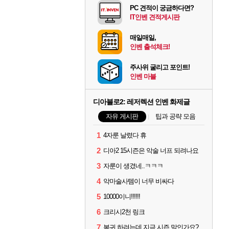
PC 견적이 궁금하다면?
IT인벤 견적게시판
매일매일,
인벤 출석체크!
주사위 굴리고 포인트!
인벤 마블
디아블로2: 레저렉션 인벤 화제글
자유 게시판
팁과 공략 모음
1
4자룬 날렸다 휴
2
디아2 15시즌은 악술 너프 되려나요
3
자룬이 생겼네..ㅋㅋㅋ
4
악마술사템이 너무 비싸다
5
10000이니!!!!!!
6
크리시2천 링크
7
복귀 하려는데 지금 시즌 말인가요?