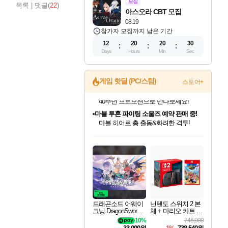
모집
목록
|
댓글(
22
)
아스오라 CBT 모집
08.19
참가자 모집까지 남은 기간
12
20
20
29
Days
Hours
Min
Sec
게임 핫딜 (PC/스팀)
스토어+
마블 투혼 파이팅 소울즈 예약 판매 중!
마블 히어로 총 출동&화려한 격투!
네이버 포인트 혜택까지!
인벤게임즈 8월 특별 할인!
드래곤소드: 어웨이크닝 입점!
문명 7 특별 할인!
귀무자: 검의 길 예약 판매 중!
비스트 오브 리인카네이션 정식 출시!
커세어 코브 출시 기념 할인!
더 렐릭 퍼스트 가디언 정식 출시
베데스다 40주년 기념 할인 중!
캡콤 프렌차이즈 할인 진행 중!
캡콤 일부 상품 상시 할인
스타워즈 은하계 레이서
로블록스 기프트 카드 공식 입점
인기 퍼블리셔 모음!
스팀으로 만나는 드래곤소드!
조선&고려 DLC 출시 예정
10% 할인과
게임프릭 신작 IP
해적'섬'을 발전시키자!
설화x하드코어 액션!
베데스다의 명작들을
몬헌, 바하 등 인기 IP를
몬헌 와일즈 & 드래곤즈 도그마2
인벤게임즈에서 10% 추가 적립
Robux를 가장 안전하고
최대 90% 할인가를 만나보세요!
네이버혜택과 함께 만나보세요!
50%할인&추가 적립까지!
이니&베니 혜택까지!
네이버 혜택가와 함께 예약하세요!
할인&네이버혜택으로 만나보세요!
네이버페이 혜택과 만나보세요!
40주년 프로모션으로 만나보세요!
할인가에 만나보세요!
일부 에디션 상시 할인!
혜택으로 예약 판매 중
편안하게 충전하세요
드래곤소드 어웨이
닌텐도 스위치 2 본
크닝 DragonSword A
체 + 마리오 카트 월
wakening
드
10%
746,000