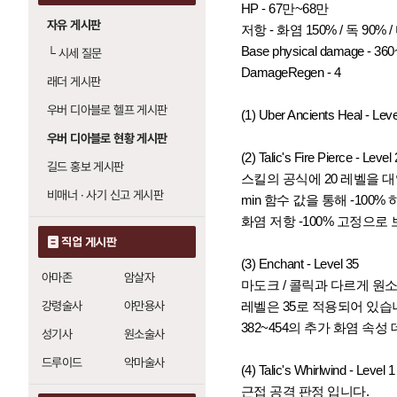
HP - 67만~68만
자유 게시판
저항 - 화염 150% / 독 90% /
Base physical damage - 36
└
시세 질문
DamageRegen - 4
래더 게시판
우버 디아블로 헬프 게시판
(1) Uber Ancients Heal - Leve
우버 디아블로 현황 게시판
(2) Talic's Fire Pierce - Level
길드 홍보 게시판
스킬의 공식에 20 레벨을 대
비매너 · 사기 신고 게시판
min 함수 값을 통해 -100
화염 저항 -100% 고정으로
직업 게시판
(3) Enchant - Level 35
아마존
암살자
마도크 / 콜릭과 다르게 원
강령술사
야만용사
레벨은 35로 적용되어 있습
382~454의 추가 화염 속성
성기사
원소술사
드루이드
악마술사
(4) Talic's Whirlwind - Level 1
근접 공격 판정 입니다.