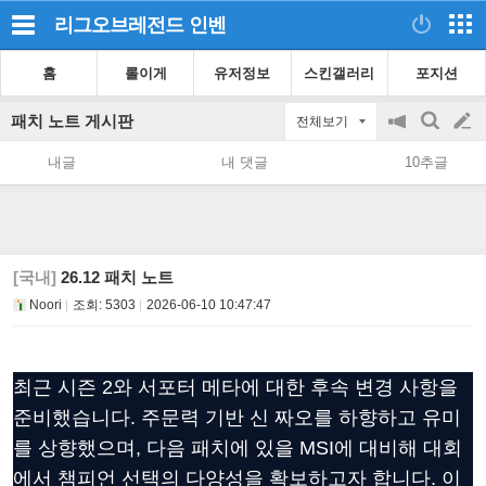
리그오브레전드
인벤
홈
롤이게
유저정보
스킨갤러리
포지션
패치 노트 게시판
전체보기
공
검
글
지
색
내글
내 댓글
10추글
on/off
쓰
기
[국내]
26.12 패치 노트
Noori
조회:
5303
2026-06-10 10:47:47
최근 시즌 2와 서포터 메타에 대한 후속 변경 사항을
준비했습니다. 주문력 기반 신 짜오를 하향하고 유미
를 상향했으며, 다음 패치에 있을 MSI에 대비해 대회
에서 챔피언 선택의 다양성을 확보하고자 합니다. 이