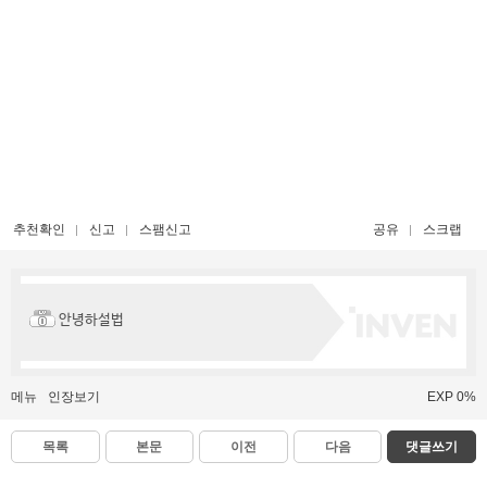
추천확인
신고
스팸신고
공유
스크랩
안녕하설법
메뉴
인장보기
EXP 0%
목록
본문
이전
다음
댓글쓰기