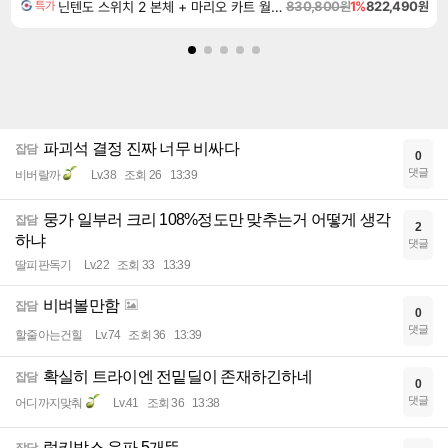
닌텐도 스위치 2 본체 + 마리오 카트 월드 + 슈퍼 마리오 파티 잼버리 닌텐도 스위치 2 에디션 + 잼버리 TV 번들
830,800원
1%
822,490원
특가
파괴석 결정 진짜 너무 비싸다
잡담
0
댓글
비버랄까
Lv.38
조회 26
13:39
뭉가 일부러 크리 108%정도만 맞추는거 어떻게 생각
잡담
2
하냐
댓글
딸피판독기
Lv.22
조회 33
13:39
비벼볼만함
잡담
0
댓글
할줄아는건힐
Lv.74
조회 36
13:39
확실히 트라이엔 전밑딜이 존재하긴하네
잡담
0
댓글
어디까지맞춰
Lv.41
조회 36
13:38
럭키박스 운파 5개뜸
잡담