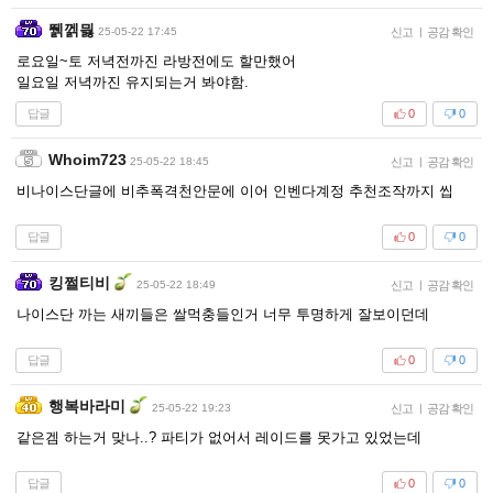
뛝껡믫
25-05-22 17:45
신고
|
공감 확인
로요일~토 저녁전까진 라방전에도 할만했어
일요일 저녁까진 유지되는거 봐야함.
답글
0
0
Whoim723
25-05-22 18:45
신고
|
공감 확인
비나이스단글에 비추폭격천안문에 이어 인벤다계정 추천조작까지 씹
답글
0
0
킹쩔티비
25-05-22 18:49
신고
|
공감 확인
나이스단 까는 새끼들은 쌀먹충들인거 너무 투명하게 잘보이던데
답글
0
0
행복바라미
25-05-22 19:23
신고
|
공감 확인
같은겜 하는거 맞나..? 파티가 없어서 레이드를 못가고 있었는데
답글
0
0