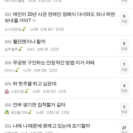
에이메스불꽃
Lv.28
조회 131
13:33
애인이 10년 사귄 전애인 장례식 다녀와도 되냐 하면
잡담
6
보내줄 거야?
댓글
도시락전쟁
Lv.58
조회 167
13:33
웰던맨이나 할까
잡담
0
댓글
실루쌜루
Lv.41
조회 39
13:33
무공팟 구인하는 안정적인 방법 이거 어때
잡담
7
댓글
리버스
Lv.70
조회 156
13:32
하 첫주클 하고 싶은데
잡담
4
댓글
스윗드림
Lv.87
조회 101
13:31
깐부 생기면 집착할거 같아
잡담
1
댓글
폭탄돌고래
Lv.82
조회 116
13:31
나메 나 때문에 못깨고 있는데 포기할까
잡담
27
댓글