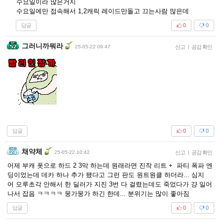
수요일이라 많은거지
수요일에만 접속해서 1,2캐릭 레이드만돌고 끄는사람 많은데
답글
0
0
그러니까뭐라
25-05-22 09:47
신고
|
공감 확인
답글
0
0
채약체
25-05-22 10:42
신고
|
공감 확인
어제 부캐 폿으로 하드 2 3막 하는데 원래라면 진작 리트 + 파티 폭파 엔
딩이었는데 데카 하나 추가 됐다고 그런 판도 원트원클 하더라... 심지
어 모루초각 안해서 한 딜러가 지진 3번 다 걸렸는데도 죽었다가 걍 일어
나서 잡음 ㅋㅋㅋㅋ 뭉가뭉가 하긴 한데... 분위기는 많이 좋아짐
답글
0
0