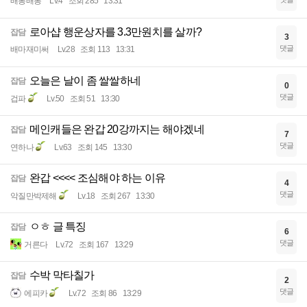
배롱배롱
Lv.4
조회 285
13:31
로아샵 행운상자를 3.3만원치를 살까?
잡담
3
댓글
배마재미써
Lv.28
조회 113
13:31
오늘은 날이 좀 쌀쌀하네
잡담
0
댓글
겁파
Lv.50
조회 51
13:30
메인캐들은 완갑 20강까지는 해야겠네
잡담
7
댓글
연하나
Lv.63
조회 145
13:30
완갑 <<<< 조심해야 하는 이유
잡담
4
댓글
악질만박제해
Lv.18
조회 267
13:30
ㅇㅎ 글 특징
잡담
6
댓글
거른다
Lv.72
조회 167
13:29
수박 막타칠가
잡담
2
댓글
에피카
Lv.72
조회 86
13:29