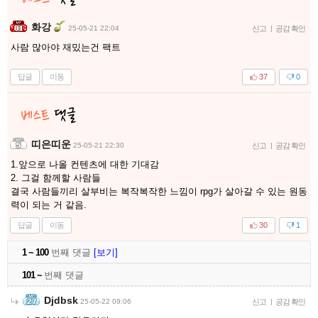
화강
25-05-21 22:04
신고
|
공감 확인
사람 많아야 재밌는건 팩트
답글
이동
37
0
띠은띠운
25-05-21 22:30
신고
|
공감 확인
1.앞으로 나올 컨텐츠에 대한 기대감
2. 그걸 함께할 사람들
결국 사람들끼리 살부비는 복작복작한 느낌이 rpg가 살아갈 수 있는 원동
력이 되는 거 같음.
답글
이동
30
1
1 ~ 100
번째 댓글
[보기]
101 ~
번째 댓글
Djdbsk
25-05-22 09:06
신고
|
공감 확인