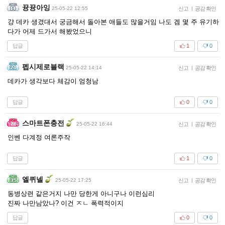
뀽뀽아잉
25-05-22 12:55
신고
|
공감 확인
걍 데카 생겼대서 궁금해서 돌아본 애들도 많을거임 나도 겜 몇 주 유기하
다가 어제 드가서 해봤었으니
답글
1
0
펩시제로블랙
25-05-22 14:14
신고
|
공감 확인
데카가 생각보다 체감이 엄청남
답글
0
0
스마트폰충전
25-05-22 16:44
신고
|
공감 확인
인벤 다계정 여론주작
답글
1
0
엘퀴넬
25-05-22 17:25
신고
|
공감 확인
동병상련 같은거지 나만 당한게 아니구나 이런심리
진짜 나만남았나? 이건 ㅈㄴ 폭력적이지
답글
0
0