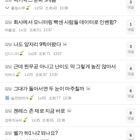
3
댓글
롤링시루
Lv.53
조회 43
13:38
회사에서 모니터링 빡센 사람들 데이터로 인벤함?
잡담
1
댓글
버블검
Lv.11
조회 51
13:37
나도 앞자리 9찍어왔다
잡담
3
댓글
딘디니이
Lv.28
조회 71
13:37
근데 찐무공 아니고 난이도 막 그렇게 높진 않아서
잡담
4
댓글
리버스
Lv.70
조회 67
13:37
그대가 돌아서면 두 눈이 마주칠까
잡담
6
댓글
늘찬란하게
Lv.52
조회 77
13:36
젠레스 존 제로 지금 바로
잡담
0
댓글
경력직뉴비
Lv.35
조회 61
13:36
벨가 하1 나2 되나요?
잡담
6