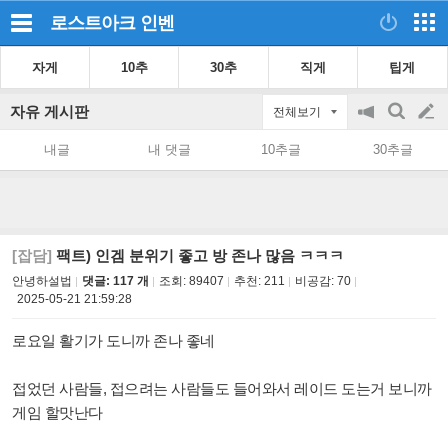
로스트아크
인벤
자게
10추
30추
직게
팁게
자유 게시판
전체보기
공
검
글
지
색
내글
내 댓글
10추글
30추글
on/off
쓰
기
[잡담]
팩트) 인겜 분위기 좋고 방 존나 많음 ㅋㅋㅋ
안녕하설법
댓글: 117 개
조회:
89407
추천:
211
비공감:
70
2025-05-21 21:59:28
로요일 활기가 도니까 존나 좋네
접었던 사람들, 접으려는 사람들도 들어와서 레이드 도는거 보니까
게임 할맛난다