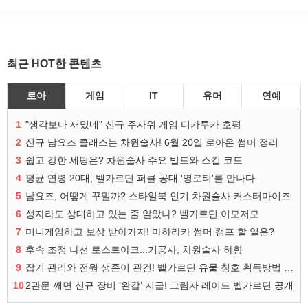
최근 HOT한 콘텐츠
로아
게임
IT
유머
연예
1
"생각보다 재밌네" 신규 주사위 게임 티카투카 호평
2
신규 남요즈 클래스는 차원술사! 6월 20일 로아온 썸머 정리
3
쉽고 강한 세팅은? 차원술사 주요 빌드와 스킬 코드
4
평균 연령 20대, 벨가르딘 퍼클 공대 '영로티'를 만나다
5
남요즈, 어떻게 꾸밀까? 스타일북 인기 차원술사 커스터마이즈
6
성자라도 상대하고 있는 줄 알았나? 벨가르딘 이모저모
7
미니게임하고 보상 받아가자! 마하라카 썸머 캠프 할 일은?
8
후속 조정 나선 로스트아크...기공사, 차원술사 하향
9
잡기 관리와 전원 생존이 관건! 벨가르딘 유물 칭호 획득방법 정리
10
2관문 깨면 신규 장비 ‘완갑’ 지급! 그림자 레이드 벨가르딘 공개