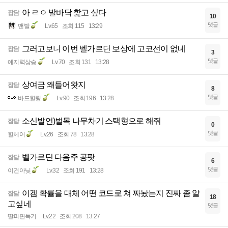
아 ㄹㅇ 발바닥 핥고 싶다
잡담
10
댓글
맨발
Lv.65
조회 115
13:29
그러고보니 이번 벨가르딘 보상에 고코선이 없네
잡담
3
댓글
예지력상승
Lv.70
조회 131
13:28
상여금 왜들어왓지
잡담
8
댓글
바드힐링
Lv.90
조회 196
13:28
소신발언)벌목 나무차기 스택형으로 해줘
잡담
0
댓글
힐체어
Lv.26
조회 78
13:28
벨가르딘 다음주 공팟
잡담
6
댓글
이건아닞
Lv.32
조회 191
13:28
이겜 확률을 대체 어떤 코드로 쳐 짜놨는지 진짜 좀 알
잡담
18
고싶네
댓글
딸피판독기
Lv.22
조회 208
13:27