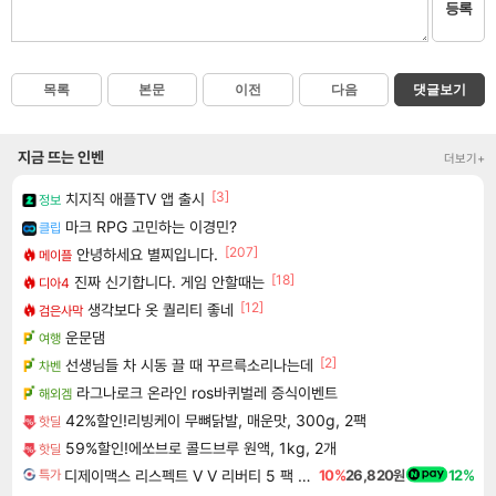
등록
목록
본문
이전
다음
댓글보기
지금 뜨는 인벤
더보기+
[3]
치지직 애플TV 앱 출시
정보
마크 RPG 고민하는 이경민?
클립
[207]
안녕하세요 별찌입니다.
메이플
[18]
진짜 신기합니다. 게임 안할때는
디아4
[12]
생각보다 옷 퀄리티 좋네
검은사막
운문댐
여행
[2]
선생님들 차 시동 끌 때 꾸르륵소리나는데
차벤
라그나로크 온라인 ros바퀴벌레 증식이벤트
해외겜
42%할인!리빙케이 무뼈닭발, 매운맛, 300g, 2팩
핫딜
59%할인!에쏘브로 콜드브루 원액, 1kg, 2개
핫딜
디제이맥스 리스펙트 V V 리버티 5 팩 DJMAX RESPECT V V Liberty 5 Pack DLC
10%
26,820원
12%
특가