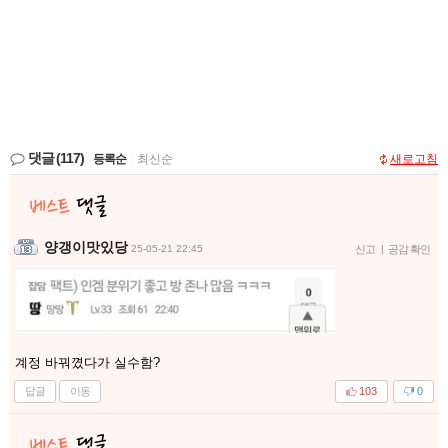
댓글
(117)
등록순
|
최신순
새로고침
양갱이맛있당
25-05-21 22:45
신고
|
공감 확인
계정 바꿔꼈다가 실수함?
답글
이동
103
0