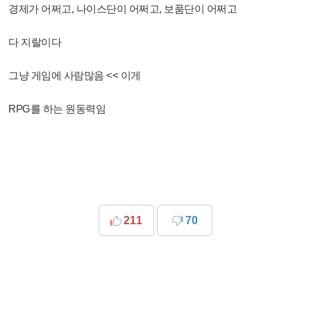
경제가 어쩌고, 나이스단이 어쩌고, 보품단이 어쩌고
다 지랄이다
그냥 게임에 사람많음 << 이게
RPG를 하는 원동력임
211
70