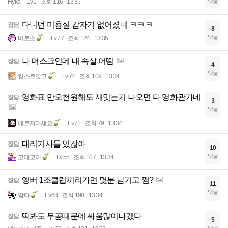
댓글
Hyka
Lv.1
조회 116
13:35
다니던 미용실 갑자기 없어졌네 ㅋㅋㅋ
잡담
8
댓글
비로소
Lv.77
조회 124
13:35
나 머스크인데 내 속살 어떰
잡담
4
댓글
킹스트갓크
Lv.74
조회 109
13:34
영화표 만오천원해도 재밋는거 나오면 다 영화관가네
잡담
3
댓글
네르지마세요
Lv.71
조회 79
13:34
대리기사들 있잖아
잡담
10
댓글
고대코어
Lv.55
조회 107
13:34
엥버 1조클럽끼리가면 몇분 남기고 깸?
잡담
11
댓글
암다
Lv.68
조회 190
13:34
딱봐도 무공떄문에 싸움많이나겠다
잡담
5
댓글