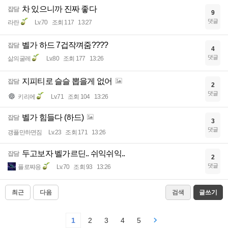
차 있으니까 진짜 좋다
잡담
9
댓글
라란
Lv.70
조회 117
13:27
벨가 하드 7겁작껴줌????
잡담
4
댓글
삶의굴레
Lv.80
조회 177
13:26
지피티로 슬슬 뽑을게 없어
잡담
2
댓글
키리에
Lv.71
조회 104
13:26
벨가 힘들다 (하드)
잡담
3
댓글
갱플만하면짐
Lv.23
조회 171
13:26
두고보자 벨가르딘.. 쉬익쉬익..
잡담
2
댓글
플로쨔응
Lv.70
조회 93
13:26
최근
다음
검색
글쓰기
1
2
3
4
5