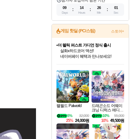
참가자 모집까지 남은 기간
09
14
26
00
Days
Hours
Min
Sec
게임 핫딜 (PC/스팀)
스토어+
더 렐릭 퍼스트 가디언 정식 출시
설화x하드코어 액션!
네이버페이 혜택과 만나보세요!
인벤게임즈 8월 특별 할인!
드래곤소드: 어웨이크닝 입점!
문명 7 특별 할인!
마블 투혼 파이팅 소울즈 정식출시!
귀무자: 검의 길 예약 판매 중!
비스트 오브 리인카네이션 정식 출시!
커세어 코브 출시 기념 할인!
베데스다 40주년 기념 할인 중!
캡콤 프렌차이즈 할인 진행 중!
캡콤 일부 상품 상시 할인
스타워즈 은하계 레이서
로블록스 기프트 카드 공식 입점
인기 퍼블리셔 모음!
스팀으로 만나는 드래곤소드!
조선&고려 DLC 출시 예정
마블 히어로 총 출동&화려한 격투!
10% 할인과
게임프릭 신작 IP
해적'섬'을 발전시키자!
베데스다의 명작들을
몬헌, 바하 등 인기 IP를
몬헌 와일즈 & 드래곤즈 도그마2
인벤게임즈에서 10% 추가 적립
Robux를 가장 안전하고
최대 90% 할인가를 만나보세요!
네이버혜택과 함께 만나보세요!
50%할인&추가 적립까지!
네이버 포인트 혜택까지!
이니&베니 혜택까지!
네이버 혜택가와 함께 예약하세요!
할인&네이버혜택으로 만나보세요!
40주년 프로모션으로 만나보세요!
할인가에 만나보세요!
일부 에디션 상시 할인!
혜택으로 예약 판매 중
편안하게 충전하세요
팰월드 Palworld
드래곤소드 어웨이
크닝 디럭스 에디션
DragonSword Awake
5%
32,000
10%
55,000
ning Deluxe Edition
25%
24,000원
10%
49,500원