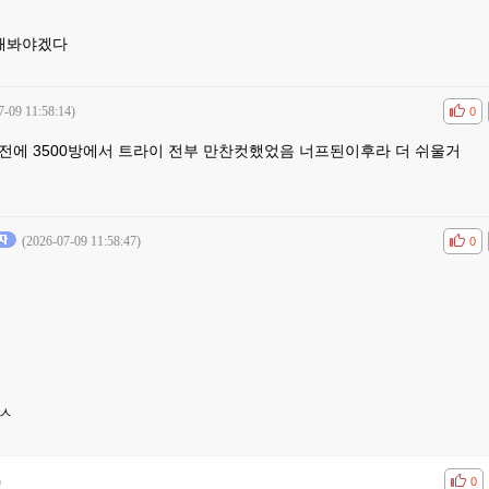
전해봐야겠다
7-09 11:58:14)
공감
비공
0
전에 3500방에서 트라이 전부 만찬컷했었음 너프된이후라 더 쉬울거
(2026-07-09 11:58:47)
공감
비공
0
ㅅ
)
공감
비공
0