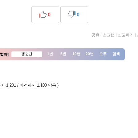
0
0
공유
스크랩
신고하기
1번
5번
10번
20번
모두
검색
[핥쨕]
 1,201 / 마격까지 1,100 남음 )