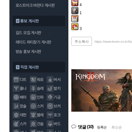
4
로스트아크 바란다 게시판
1
홍보 게시판
3
길드 모집 게시판
주소복사
https://www.inven.co.kr/b
레이드 파티찾기 게시판
방송 홍보 게시판
직업 게시판
디트
워로
버서
홀나
슬레
발키
배마
인파
기공
창술
스커
브커
데헌
블래
호크
스카
건슬
바드
(10)
댓글
등록순
|
최신순