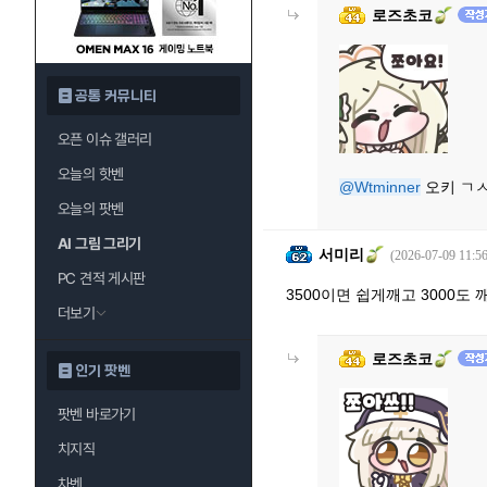
로즈초코
공통 커뮤니티
오픈 이슈 갤러리
오늘의 핫벤
@Wtminner
오키 ㄱ
오늘의 팟벤
AI 그림 그리기
서미리
(2026-07-09 11:56
PC 견적 게시판
3500이면 쉽게깨고 3000도
더보기
로즈초코
인기 팟벤
팟벤 바로가기
치지직
차벤