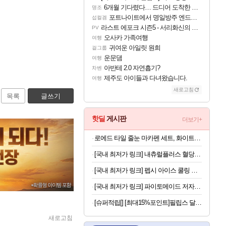
6개월 기다렸다… 드디어 도착한 치사 메신저백! 실물 후기
명조
포트나이트에서 명일방주 엔드필드 [펠리카] 판매 예정
섭컬겜
라스트 에포크 시즌5 - 서리화신의 분노 티저
PV
오사카 가족여행
여행
귀여운 아일릿 원희
걸그룹
운문댐
여행
아반테 2.0 자연흡기?
차벤
제주도 아이들과 다녀왔습니다.
여행
새로고침
목록
글쓰기
핫딜
게시판
더보기+
로에드 타일 줄눈 마카펜 세트, 화이트, 5P, 1세트
[국내 최저가 링크] 내츄럴플러스 혈당건강 바나바, 90정, 2개
[국내 최저가 링크] 펩시 아이스 쿨링 미니 선풍기, 블루, 1개
[국내 최저가 링크] 파이토메이드 저자극 초극세 프리미엄 칫솔, 10개입, 3세트
[슈퍼적립[] [최대15%포인트]필립스 달걀 계란찜기 반숙 계란삶는기계 에그쿠커 멀티쿠커 호빵 고구마찜기 3000시리즈 HD9137/90
새로고침