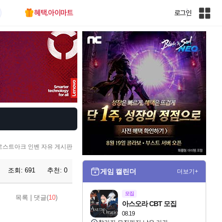
혜택.아이마트
로그인
인
벤
전
체
사
이
트
맵
로스트아크 인벤 자유 게시판
조회:
691
추천:
0
게임 캘린더
더보기+
모집
목록
|
댓글(
10
)
아스오라 CBT 모집
08.19