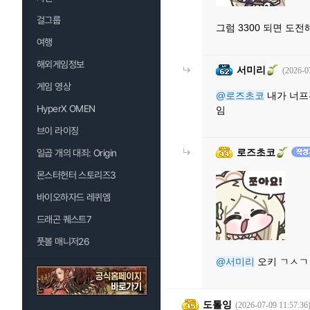
걸그룹
그럼 3300 되면 도
여행
해외게임정보
서미리
(2026-0
게임 영상
@로즈초코
내가 너프
HyperX OMEN
임
브이 라이징
로즈초코
일곱 개의 대죄: Origin
몬스터헌터 스토리즈3
바이오하자드 레퀴엠
드래곤 퀘스트7
풋볼 매니저26
@서미리
오키 ㄱㅅㄱ
도톨잉
(2026-07-09 11:57:36