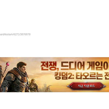
oard/lostark/6271/3876878