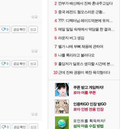
2
깐부가 배신해서 진짜 혼내주고싶다
3
중국 레전드 혐오스러운 근황...
답글
4
??? : 디렉터님 레이드덕분에 유저들 민심이 좋아졌습니다
5
매일 일일 숙제에서 덕담을 한 결과.png
감
0
공감 확인
신고
6
라운지 버그 생김
7
벨가 나메 부뼈 채용에 관하여
답글
8
나를 록리라고 불러다오
9
홀딩저가 딜로스 생각할 시간에 본인 스킬 사이클이나 제대로 굴려라
감
0
공감 확인
신고
10
근데 진짜 권왕이 꽉찬 육각형이다
쿠폰 받고 게임하자!
로아 여름 쿠폰
인증하GO 인장 받GO
로아 인벤 전용 인장
답글
포인트를 획득하자!
섬의 마음 수집 방법
감
0
공감 확인
신고