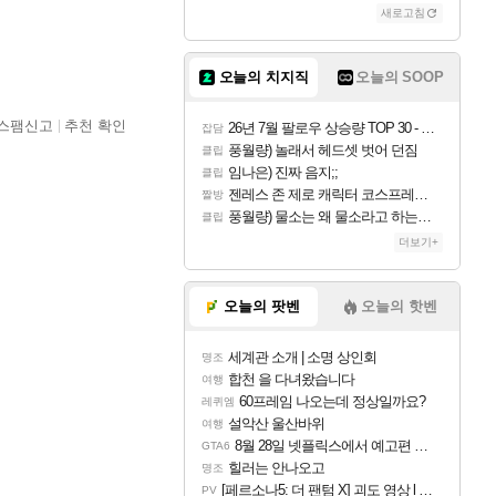
새로고침
오늘의 치지직
오늘의 SOOP
스팸신고
추천 확인
26년 7월 팔로우 상승량 TOP 30 - 월간 치지직
잡담
풍월량) 놀래서 헤드셋 벗어 던짐
클립
임나은) 진짜 음지;;
클립
젠레스 존 제로 캐릭터 코스프레한 꽁주
짤방
풍월량) 물소는 왜 물소라고 하는거야? 아! 그만 ㅋㅋ 알았어 ㅋㅋ
클립
더보기+
오늘의 팟벤
오늘의 핫벤
세계관 소개 | 소명 상인회
명조
합천 을 다녀왔습니다
여행
60프레임 나오는데 정상일까요?
레퀴엠
설악산 울산바위
여행
8월 28일 넷플릭스에서 예고편 공개 예정
GTA6
힐러는 안나오고
명조
[페르소나5: 더 팬텀 X] 괴도 영상 l 타카마키 안·댄싱 스타
PV