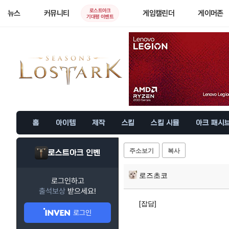
로스트아크
뉴스
커뮤니티
게임캘린더
게이머존
기대평 이벤트
홈
아이템
제작
스킬
스킬 시뮬
아크 패시
주소보기
복사
로스트아크 인벤
로즈초코
로그인하고
출석보상
받으세요!
[잡담]
로그인