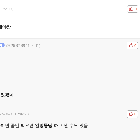
11:55:27)
공감
비공
0
 해야함
(2026-07-09 11:56:11)
공감
비공
0
수있겠네
26-07-09 11:56:39)
공감
비공
0
0이면 좀만 박으면 얼렁뚱땅 하고 깰 수도 있음