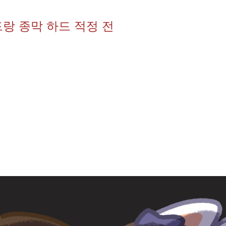
랑 종막 하드 적정 전