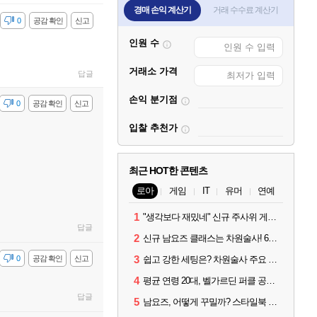
경매 손익 계산기
거래 수수료 계산기
감
0
공감 확인
신고
인원 수
거래소 가격
답글
손익 분기점
감
0
공감 확인
신고
입찰 추천가
최근 HOT한 콘텐츠
로아
게임
IT
유머
연예
1
"생각보다 재밌네" 신규 주사위 게임 티카투카 호평
답글
2
신규 남요즈 클래스는 차원술사! 6월 20일 로아온 썸머 정리
3
감
0
공감 확인
신고
쉽고 강한 세팅은? 차원술사 주요 빌드와 스킬 코드
4
평균 연령 20대, 벨가르딘 퍼클 공대 '영로티'를 만나다
답글
5
남요즈, 어떻게 꾸밀까? 스타일북 인기 차원술사 커스터마이즈