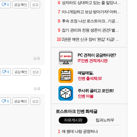
6
성자라도 상대하고 있는 줄 알았나? 벨가르딘 이모저모
감
0
공감 확인
신고
7
미니게임하고 보상 받아가자! 마하라카 썸머 캠프 할 일은?
8
후속 조정 나선 로스트아크...기공사, 차원술사 하향
9
잡기 관리와 전원 생존이 관건! 벨가르딘 유물 칭호 획득방법 정리
10
2관문 깨면 신규 장비 ‘완갑’ 지급! 그림자 레이드 벨가르딘 공개
PC 견적이 궁금하다면?
답글
IT인벤 견적게시판
감
0
공감 확인
신고
매일매일,
인벤 출석체크!
답글
주사위 굴리고 포인트!
인벤 마블
감
0
공감 확인
신고
로스트아크 인벤 화제글
자유게시판
팁과노하우
1
얘 뭔데 나랑 공명하냐