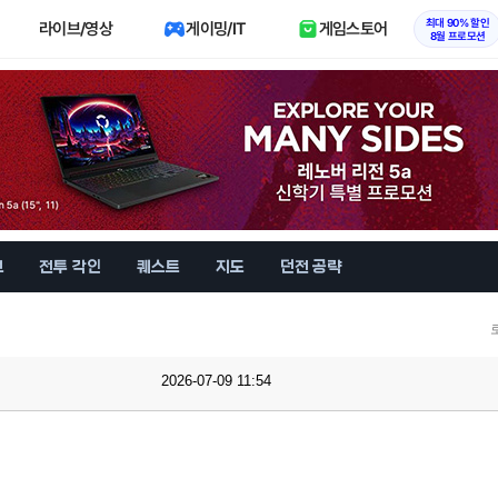
최대 90% 할인
라이브/영상
게이밍/IT
게임스토어
8월 프로모션
브
전투 각인
퀘스트
지도
던전 공략
2026-07-09 11:54