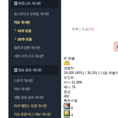
커뮤니티 게시판
로스트아크 모바일 게시판
자유 게시판
목록
|
댓글(
10
)
└
10추 모음
└
30추 모음
질문과 답변 게시판
서버 사건 사고 게시판
레벨
경험치
정보 공유 게시판
29,000
(40%)
/ 30,201
( 다음 레벨까지
포인트
스토리 게시판
이니
61,809
베니
79
악보 게시판
명성
482
생활 정보 공유 게시판
획득스킬
PVP 밸런스 토론 게시판
6
이슈 토론 버그 제보 게시판
4