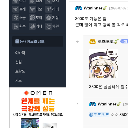
섬너
알카
소서
Wtminner
(2026-07-09 
블레
데모
리퍼
소울
도화
기상
3000도 가능은 함
근데 많이 깎고 광폭 볼 각오
환수
가나
차원
로즈초코
(구) 자료와 정보
아바타
선원
호감도
카드
3500은 널널하게 할
Wtminner
(20
@로즈초코
ㅇㅇ 350