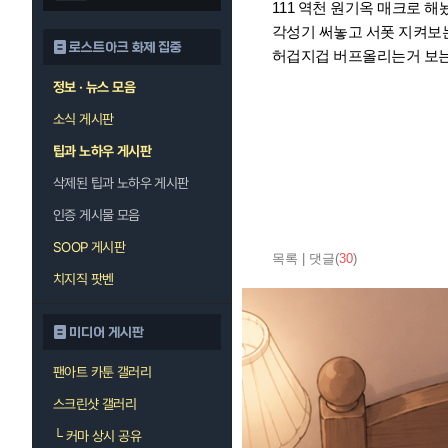
111 역천 원기옥 매크로 
각성기 써놓고 서폿 지켜보
로스트아크 화제 집중
허겁지겁 버프올리는거 보
정보 · 뉴스 모음
소식 게시판
팁과 노하우 게시판
삭제된 팁과 노하우 게시판
인증 게시물 모음
SOOP 게시판
목록
|
댓글(
30
)
치지직 팟벤
미디어 게시판
팬아트 카툰 갤러리
스크린샷 갤러리
└
커마 상시 공유