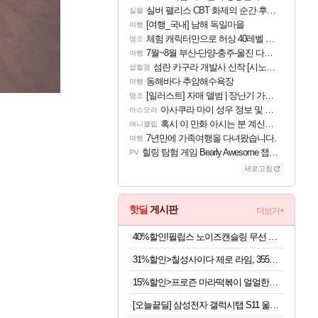
실버 팰리스 CBT 화제의 순간·후기 모음
실팰
[여행_국내] 남해 독일마을
여행
체험 캐릭터만으로 허상 40레벨 하이와티아 5분 컷!｜에이메스·린네·모니에 명함
명조
7월~8월 부산-단양-충주-울진 다녀왔어요~
여행
섬란 카구라 개발사 신작 [시노비 넥서스] 연내 출시 예정
섭컬겜
동해바다 추암해수욕장
여행
[일러스트] 자매 앨범 | 장난기 가득한 오후의 공원 (리메이크판)
명조
아사쿠라 마이 성우 정보 및 주요 필모
아스오라
혹시 이 만화 아시는 분 계신가요
애니클립
7년만에 가족여행을 다녀왔습니다.
여행
힐링 탐험 게임 Bearly Awesome 챕터 1 트레일러
PV
새로고침
핫딜
게시판
더보기+
40%할인!필립스 노이즈캔슬링 무선 헤드셋 TAH8000 블랙
31%할인>칠성사이다 제로 라임, 355ml, 48개
15%할인>프로즌 마라떡볶이 얼얼한맛, 440g, 2개
[오늘끝딜] 삼성전자 갤럭시탭 S11 울트라 WIFI 업무용 학습용 SM-X930