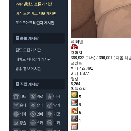
PVP 밸런스 토론 게시판
이슈 토론 버그 제보 게시판
로스트아크 바란다 게시판
홍보 게시판
레벨
길드 모집 게시판
경험치
368,932
(24%)
/ 396,001
( 다음 레벨
레이드 파티찾기 게시판
포인트
이니
427,491
방송 홍보 게시판
베니
1,877
명성
6,264
직업 게시판
획득스킬
디트
워로
버서
5
9
홀나
슬레
발키
5
배마
인파
기공
1
창술
스커
브커