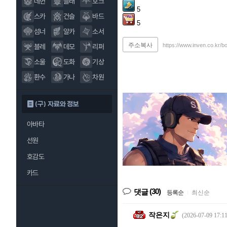
데헌
블래
호크
5
스카
건슬
바드
5
섬너
알카
소서
주소복사
https://www.inven.co.kr/b
블레
데모
리퍼
소울
도화
기상
환수
가나
차원
(구) 자료와 정보
아바타
선원
호감도
카드
(30)
댓글
등록순
|
최신순
작은지
(2026-07-09 17:11