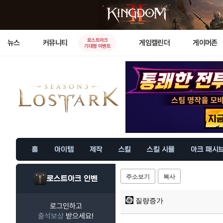
로스트아크
뉴스
커뮤니티
게임캘린더
게이머존
기대평 이벤트
홈
아이템
제작
스킬
스킬 시뮬
아크 패시
주소보기
복사
로스트아크 인벤
질량증가
로그인하고
출석보상
받으세요!