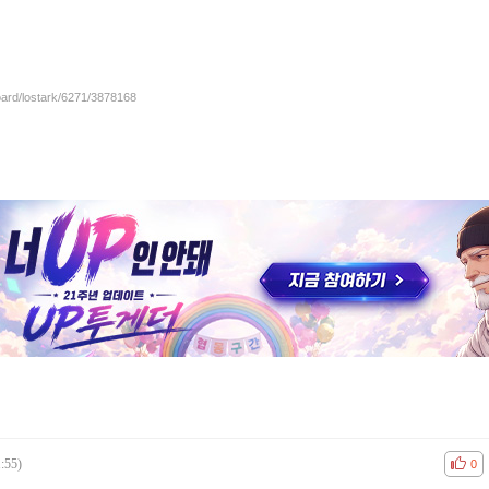
oard/lostark/6271/3878168
:55)
공감
비공
0