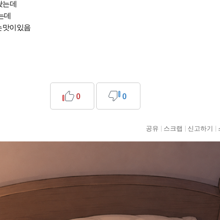
해놨는데
는데
는맛이있음
0
0
공유
스크랩
신고하기