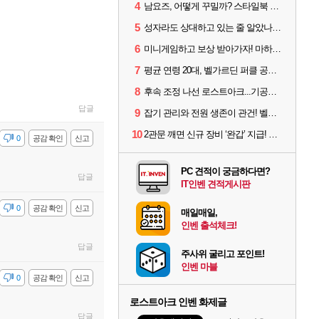
4
남요즈, 어떻게 꾸밀까? 스타일북 인기 차원술사 커스터마이즈
5
성자라도 상대하고 있는 줄 알았나? 벨가르딘 이모저모
6
미니게임하고 보상 받아가자! 마하라카 썸머 캠프 할 일은?
7
평균 연령 20대, 벨가르딘 퍼클 공대 '영로티'를 만나다
8
후속 조정 나선 로스트아크...기공사, 차원술사 하향
답글
9
잡기 관리와 전원 생존이 관건! 벨가르딘 유물 칭호 획득방법 정리
10
2관문 깨면 신규 장비 ‘완갑’ 지급! 그림자 레이드 벨가르딘 공개
감
0
공감 확인
신고
PC 견적이 궁금하다면?
답글
IT인벤 견적게시판
감
0
공감 확인
신고
매일매일,
인벤 출석체크!
답글
주사위 굴리고 포인트!
인벤 마블
감
0
공감 확인
신고
로스트아크 인벤 화제글
답글