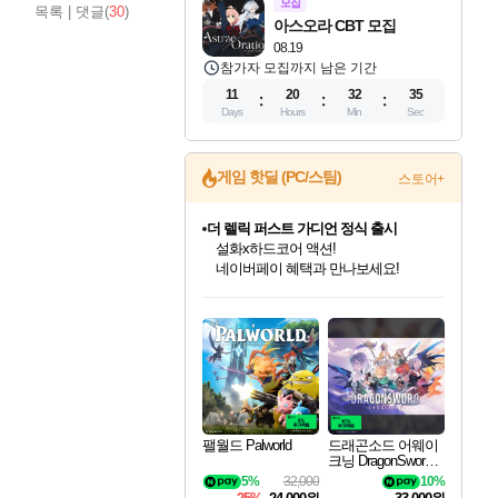
모집
목록
|
댓글(
30
)
아스오라 CBT 모집
08.19
참가자 모집까지 남은 기간
11
20
32
33
Days
Hours
Min
Sec
게임 핫딜 (PC/스팀)
스토어+
더 렐릭 퍼스트 가디언 정식 출시
설화x하드코어 액션!
네이버페이 혜택과 만나보세요!
인벤게임즈 8월 특별 할인!
드래곤소드: 어웨이크닝 입점!
문명 7 특별 할인!
마블 투혼 파이팅 소울즈 정식출시!
귀무자: 검의 길 예약 판매 중!
비스트 오브 리인카네이션 정식 출시!
커세어 코브 출시 기념 할인!
베데스다 40주년 기념 할인 중!
캡콤 프렌차이즈 할인 진행 중!
캡콤 일부 상품 상시 할인
스타워즈 은하계 레이서
로블록스 기프트 카드 공식 입점
인기 퍼블리셔 모음!
스팀으로 만나는 드래곤소드!
조선&고려 DLC 출시 예정
마블 히어로 총 출동&화려한 격투!
10% 할인과
게임프릭 신작 IP
해적'섬'을 발전시키자!
베데스다의 명작들을
몬헌, 바하 등 인기 IP를
몬헌 와일즈 & 드래곤즈 도그마2
인벤게임즈에서 10% 추가 적립
Robux를 가장 안전하고
최대 90% 할인가를 만나보세요!
네이버혜택과 함께 만나보세요!
50%할인&추가 적립까지!
네이버 포인트 혜택까지!
이니&베니 혜택까지!
네이버 혜택가와 함께 예약하세요!
할인&네이버혜택으로 만나보세요!
40주년 프로모션으로 만나보세요!
할인가에 만나보세요!
일부 에디션 상시 할인!
혜택으로 예약 판매 중
편안하게 충전하세요
팰월드 Palworld
드래곤소드 어웨이
크닝 DragonSword A
wakening
5%
32,000
10%