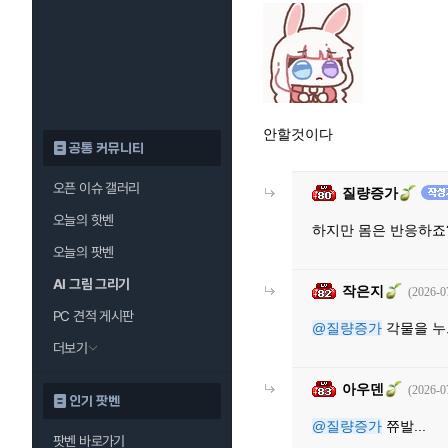
안할것이다
공통 커뮤니티
오픈 이슈 갤러리
질량증가
오늘의 핫벤
하지만 몸은 반응하죠
오늘의 팟벤
AI 그림 그리기
작은지
(2026-0
PC 견적 게시판
@질량증가
각물을 누
더보기
아우덴
(2026-0
인기 팟벤
@질량증가
쮸발...
팟벤 바로가기