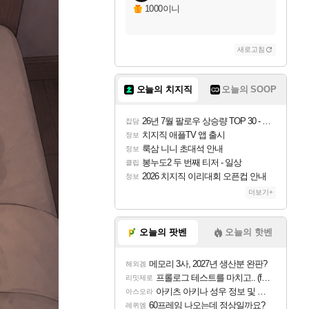
1000이니
새로고침
오늘의 치지직
오늘의 SOOP
26년 7월 팔로우 상승량 TOP 30 - 월간 치지직
잡담
치지직 애플TV 앱 출시
정보
룩삼 니니 초대석 안내
정보
봉누도2 두 번째 티저 - 일상
클립
2026 치지직 이리대회 오픈컵 안내
정보
더보기+
오늘의 팟벤
오늘의 핫벤
메모리 3사, 2027년 생산분 완판?
해외겜
프롤로그 테스트를 마치고.. (feat. 리아)
리밋제로
아키츠 아키나 성우 정보 및 주요 필모
아스오라
60프레임 나오는데 정상일까요?
레퀴엠