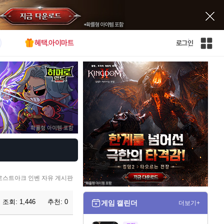
혜택.아이마트
로그인
인
벤
전
체
사
이
트
맵
로스트아크 인벤 자유 게시판
조회:
1,446
추천:
0
게임 캘린더
더보기+