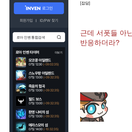
[잡담]
로그인
회원가입
ID/PW 찾기
근데 서폿들 아
반응하더라?
로아 인벤 타이머
더보기
모코콩 아일랜드
07일 12:30
(-09:02:34)
스노우팡 아일랜드
07일 13:00
(-09:32:34)
죽음의 협곡
07일 13:00
(-09:32:34)
필드 보스
07일 13:00
(-09:32:34)
환영 나비의 섬
07일 13:00
(-09:32:34)
에라스모의 섬
07일 14:00
(-10:32:34)