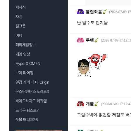
치지직
불협화음
(2026-07-09 17
차벤
난 암수도 던져둠
걸그룹
여행
루덴
(2026-07-09 17:12:1
해외게임정보
게임 영상
HyperX OMEN
브이 라이징
일곱 개의 대죄: Origin
몬스터헌터 스토리즈3
바이오하자드 레퀴엠
개풀
(2026-07-09 17:12:4
드래곤 퀘스트7
그럴수밖에 없긴함 저절로 
풋볼 매니저26