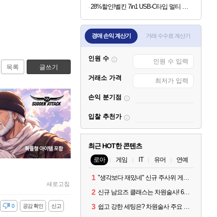
28%할인!벨킨 7in1 USB-C타입 멀티 허브 AVC009 맥북 에어 프로 M5 갤럭시북6 아이패드 윈도우 노트북 호환
경매 손익 계산기
거래 수수료 계산기
인원 수
목록
글쓰기
거래소 가격
손익 분기점
입찰 추천가
최근 HOT한 콘텐츠
로아
게임
IT
유머
연예
1
"생각보다 재밌네" 신규 주사위 게임 티카투카 호평
새로고침
2
신규 남요즈 클래스는 차원술사! 6월 20일 로아온 썸머 정리
3
감
0
공감 확인
신고
쉽고 강한 세팅은? 차원술사 주요 빌드와 스킬 코드