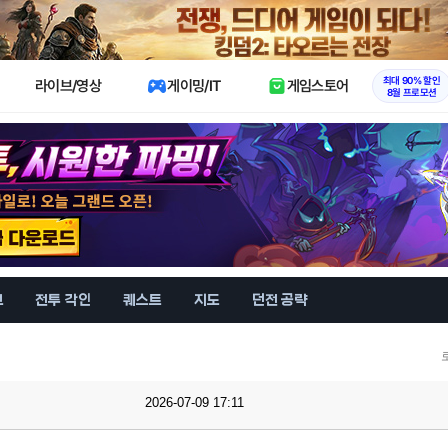
X
최대 90% 할인
라이브/영상
게이밍/IT
게임스토어
8월 프로모션
브
전투 각인
퀘스트
지도
던전 공략
2026-07-09 17:11