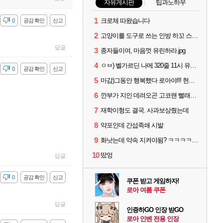
자유게시판
팁과노하우
1
크로체 따왔습니다
감
0
공감 확인
신고
2
고양이를 도구로 쓰는 인방 하꼬 스트리머 박제합니다.
답글
3
종자들이여, 마음껏 유린하라.jpg
4
ㅇㅂ) 벨가르딘 나메 320줄 11시 유기 택틱 소개
감
0
공감 확인
신고
5
마감)그동안 행복했다 로아야!!! 현생살러간다!!!
6
깐부가 지인 데려오곤 고코랜 빨래질 해놓고선 저격하네 ㅋㅋ
7
재학이형도 결국. 사과보상줬는데
8
약포인데 간섭족쇄 시발
9
화낫는데 약속 지켜야됨? ㅋㅋㅋㅋ 어이없네
10
땄엉
답글
감
0
공감 확인
신고
쿠폰 받고 게임하자!
로아 여름 쿠폰
답글
인증하GO 인장 받GO
로아 인벤 전용 인장