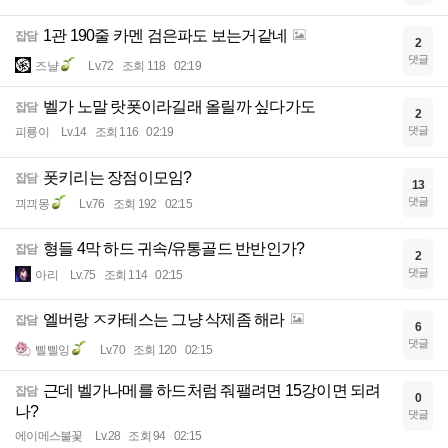
1관 190줄 카멘 검은파도 보는거같네
잡담
2
댓글
즈냘
Lv.72
조회 118
02:19
벨가 노말 랏폿이라길래 올릴까 싶다가도
잡담
2
댓글
피룡이
Lv.14
조회 116
02:19
폿키리는 장점이모임?
잡담
13
댓글
끠끠몽
Lv.76
조회 192
02:15
형들 4막 하드 귀속/유통골드 반반인가?
잡담
2
댓글
아리
Lv.75
조회 114
02:15
엘버랑 ㅈ카테스는 그냥 삭제좀 해라
잡담
6
댓글
삘삘잉
Lv.70
조회 120
02:15
근데 벨가나메를 하드처럼 줘팰려면 15강이면 되려
잡담
0
나?
댓글
에이메스불꽃
Lv.28
조회 94
02:15