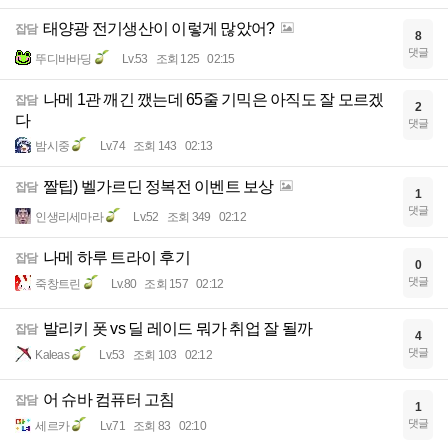
태양광 전기생산이 이렇게 많았어?
잡담
8
댓글
뚜디바바딩
Lv.53
조회 125
02:15
나메 1관 깨긴 깼는데 65줄 기믹은 아직도 잘 모르겠
잡담
2
다
댓글
밤시중
Lv.74
조회 143
02:13
짤팁) 벨가르딘 정복전 이벤트 보상
잡담
1
댓글
인생리세마라
Lv.52
조회 349
02:12
나메 하루 트라이 후기
잡담
0
댓글
죽창트린
Lv.80
조회 157
02:12
발리키 폿 vs 딜 레이드 뭐가 취업 잘 될까
잡담
4
댓글
Kaleas
Lv.53
조회 103
02:12
어 슈바 컴퓨터 고침
잡담
1
댓글
세르카
Lv.71
조회 83
02:10