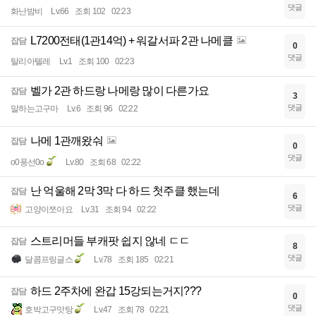
댓글
화난밤비
Lv.66
조회 102
02:23
L7200전태(1관14억) + 워갈서파 2관 나메클
잡담
0
댓글
탈리아텔레
Lv.1
조회 100
02:23
벨가 2관 하드랑 나메랑 많이 다른가요
잡담
3
댓글
말하는고구마
Lv.6
조회 96
02:22
나메 1관깨왔숴
잡담
0
댓글
o0풍선0o
Lv.80
조회 68
02:22
난 억울해 2막 3막 다 하드 첫주클 했는데
잡담
6
댓글
고양이쪼아요
Lv.31
조회 94
02:22
스트리머들 부캐팟 쉽지 않네 ㄷㄷ
잡담
8
댓글
달콤프링글스
Lv.78
조회 185
02:21
하드 2주차에 완갑 15강되는거지???
잡담
0
댓글
호박고구맛탕
Lv.47
조회 78
02:21