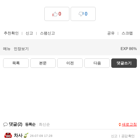
0
0
추천확인
신고
스팸신고
공유
스크랩
메뉴
인장보기
EXP 86%
목록
본문
이전
다음
댓글쓰기
댓글
(2)
등록순
|
최신순
새로고침
차사
26-07-09 17:28
신고
|
공감 확인