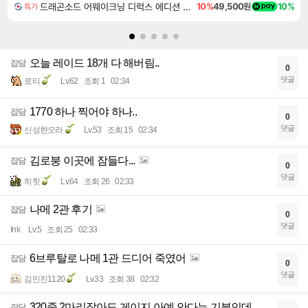
드래곤소드 어웨이크닝 디럭스 에디션 DragonSword Awakening Deluxe Edition
10%
49,500원
10%
특가
오늘 레이드 18개 다 해버림..
잡담
0
댓글
로티
Lv.62
조회 1
02:34
1770 하나 찍어야 하나..
잡담
0
댓글
신성한오라
Lv.53
조회 15
02:34
김로붕 이곳에 잠들다...
잡담
0
댓글
히힛
Lv.64
조회 26
02:33
나메 2관 후기
잡담
0
댓글
Ink
Lv.5
조회 25
02:33
6브루탈로 나메 1관 드디어 죽였어
잡담
0
댓글
김민진1120
Lv.33
조회 38
02:32
320줄 2마리잡아도 게이지 아예 안다는 기분인데
잡담