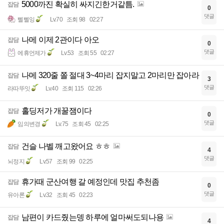
5000까진 확실히 싸지긴한거같틈.
잡담
0
댓글
삘삘잉
Lv.70
조회 98
02:27
나메 이제 2관이다 아오
잡담
0
댓글
에휴언제가
Lv.53
조회 55
02:27
나메 320줄 쫄 절대 3~4마리 잡지말고 2마리만 잡아라
잡담
3
댓글
라따뚜잇
Lv.40
조회 115
02:26
홀딩저가 개꿀잼이다
잡담
0
댓글
임의변경
Lv.75
조회 45
02:25
건슬 나벨 깨고왔어요 ㅎㅎ
잡담
4
댓글
뇌정지
Lv.57
조회 99
02:25
휴가때 군산여행 갈 예정인데 맛집 추천좀
잡담
0
댓글
유아론
Lv.32
조회 45
02:23
남편이 카드줬는뎅 하루에 얼마써도되나용
잡담
4