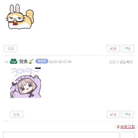
답글
0
0
앗츠
26-07-09 17:36
신고
|
공감 확인
답글
0
0
새로고침