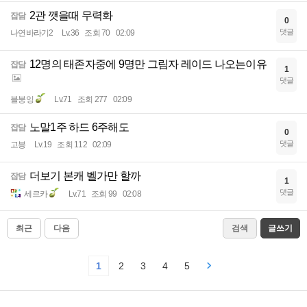
2관 깻을때 무력화
잡담
0
댓글
나연바라기2
Lv.36
조회 70
02:09
12명의 태존자중에 9명만 그림자 레이드 나오는이유
잡담
1
댓글
블붕잉
Lv.71
조회 277
02:09
노말1주 하드 6주해도
잡담
0
댓글
고븡
Lv.19
조회 112
02:09
더보기 본캐 벨가만 할까
잡담
1
댓글
세르카
Lv.71
조회 99
02:08
최근
다음
검색
글쓰기
1
2
3
4
5