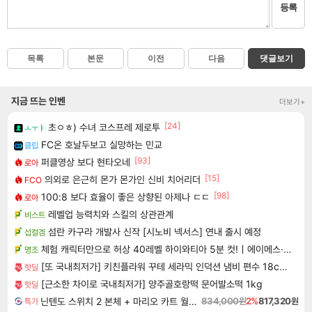
등록
목록
본문
이전
다음
댓글보기
지금 뜨는 인벤
더보기+
[24]
초ㅇㅎ) 수녀 코스프레 제로투
ㅗㅜㅑ
FC온 호날두보고 실망하는 민교
클립
[93]
퍼클영상 보다 현타오네
로아
[15]
의외로 은근히 몬가 몬가인 신비 치어리더
FCO
[98]
100:8 보다 효율이 좋은 상향된 아제나 ㄷㄷ
로아
레벨업 능력치와 스킬의 상관관계
비스트
섬란 카구라 개발사 신작 [시노비 넥서스] 연내 출시 예정
섭컬겜
체험 캐릭터만으로 허상 40레벨 하이와티아 5분 컷!｜에이메스·린네·모니에 명함
명조
[또 국내최저가] 키친플라워 꾸테 세라믹 인덕션 냄비 편수 18cm x 2개
핫딜
[근소한 차이로 국내최저가] 양주골호랑떡 문어발소떡 1kg
핫딜
닌텐도 스위치 2 본체 + 마리오 카트 월드 + 포켓몬 포코피아 번들
834,000원
2%
817,320원
특가