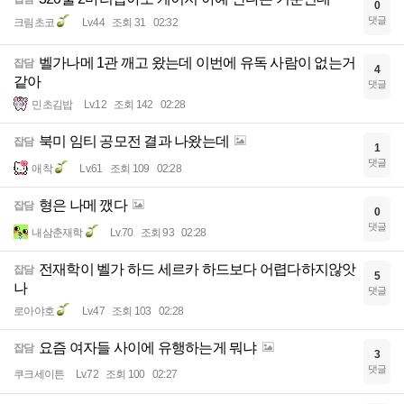
0
댓글
크림초코
Lv.44
조회 31
02:32
벨가나메 1관 깨고 왔는데 이번에 유독 사람이 없는거
잡담
4
같아
댓글
민초김밥
Lv.12
조회 142
02:28
북미 임티 공모전 결과 나왔는데
잡담
1
댓글
애착
Lv.61
조회 109
02:28
형은 나메 깼다
잡담
0
댓글
내삼춘재학
Lv.70
조회 93
02:28
전재학이 벨가 하드 세르카 하드보다 어렵다하지않앗
잡담
5
나
댓글
로아야호
Lv.47
조회 103
02:28
요즘 여자들 사이에 유행하는게 뭐냐
잡담
3
댓글
쿠크세이튼
Lv.72
조회 100
02:27