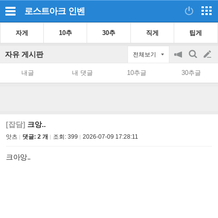
로스트아크
인벤
자게
10추
30추
직게
팁게
자유 게시판
전체보기
공
검
글
지
색
내글
내 댓글
10추글
30추글
on/off
쓰
기
[잡담]
크앙..
앗츠
댓글: 2 개
조회:
399
2026-07-09 17:28:11
크아앙..