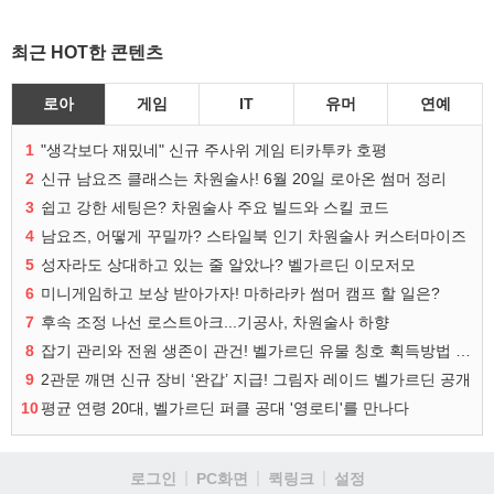
최근 HOT한 콘텐츠
로아
게임
IT
유머
연예
1
"생각보다 재밌네" 신규 주사위 게임 티카투카 호평
2
신규 남요즈 클래스는 차원술사! 6월 20일 로아온 썸머 정리
3
쉽고 강한 세팅은? 차원술사 주요 빌드와 스킬 코드
4
남요즈, 어떻게 꾸밀까? 스타일북 인기 차원술사 커스터마이즈
5
성자라도 상대하고 있는 줄 알았나? 벨가르딘 이모저모
6
미니게임하고 보상 받아가자! 마하라카 썸머 캠프 할 일은?
7
후속 조정 나선 로스트아크...기공사, 차원술사 하향
8
잡기 관리와 전원 생존이 관건! 벨가르딘 유물 칭호 획득방법 정리
9
2관문 깨면 신규 장비 ‘완갑’ 지급! 그림자 레이드 벨가르딘 공개
10
평균 연령 20대, 벨가르딘 퍼클 공대 '영로티'를 만나다
로그인
PC화면
퀵링크
설정