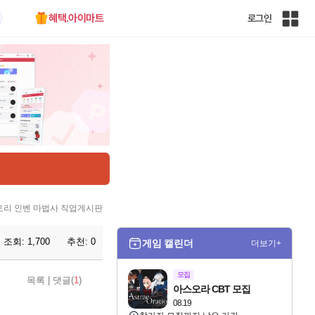
혜택.아이마트
로그인
인
벤
전
체
사
이
트
맵
리 인벤 마법사 직업게시판
조회:
1,700
추천:
0
게임 캘린더
더보기+
모집
목록
|
댓글(
1
)
아스오라 CBT 모집
08.19