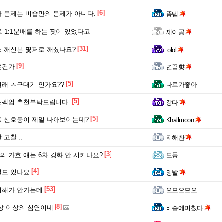
[6]
 문제는 비숍만의 문제가 아니다.
똥템
로 1:1분배를 하는 팟이 있었다고
제이공
[31]
 깨신분 몇퍼로 깨셨나요?
Iolol
[9]
은건가
연꿈향
[5]
원래 ㅈ구대기 인가요??
나로가좋아
[5]
스펙업 추천부탁드립니다.
강다
[5]
 신호등이 제일 나아보이는데?
Khallmoon
고찰 ,,
지해찬
[3]
 가호 얘는 6차 강화 안 시키나요?
도둥
[4]
빌드 있나요
밍발
[53]
이해가 안가는데
으므으므으
[8]
상 이상의 심연이네
비숍에미쳤다