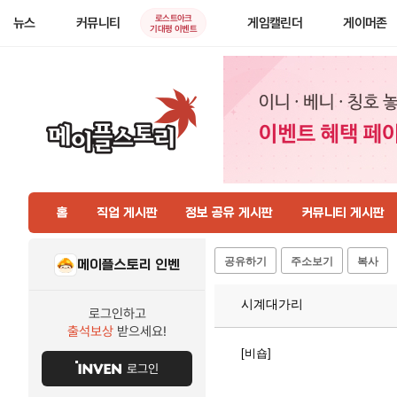
로스트아크
뉴스
커뮤니티
게임캘린더
게이머존
기대평 이벤트
홈
직업 게시판
정보 공유 게시판
커뮤니티 게시판
공유하기
주소보기
복사
메이플스토리 인벤
시계대가리
로그인하고
출석보상
받으세요!
[비숍]
로그인