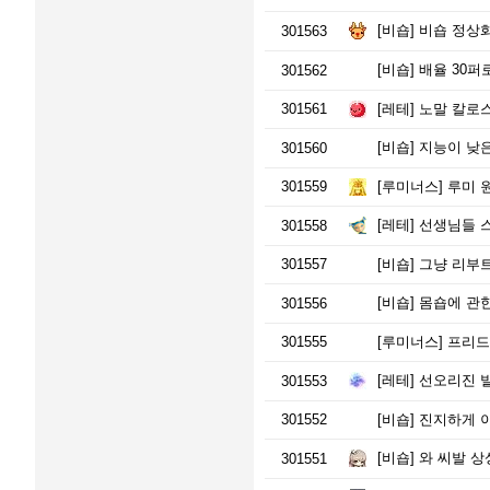
[비숍]
비숍 정상화
301563
[비숍]
배율 30퍼
301562
301561
[레테]
노말 칼로스
[비숍]
지능이 낮
301560
301559
[루미너스]
루미 
[레테]
선생님들 
301558
301557
[비숍]
그냥 리부트
[비숍]
몸숍에 관한 
301556
301555
[루미너스]
프리드의
[레테]
선오리진 
301553
301552
[비숍]
진지하게 
[비숍]
와 씨발 상
301551