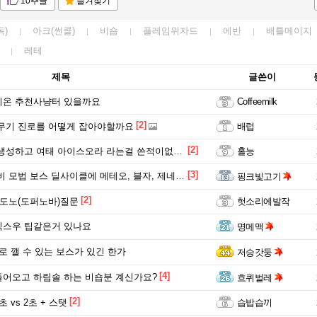
10추글
즐겨찾기
독)
아크(썬콜)
비숍
플레임위자드
에반
배틀메이지
레테
제목
글쓴이
시온 추천사냥터 있을까요
Coffeemilk
[2]
무기 진로를 어떻게 잡아야할까요
배럽
[2]
성하고 여태 아이스오라 라는걸 쓴적이없는데
홀능
[3]
 모법 보스 딜사이클에 메테오, 블자, 제네 드감?
핑크빛고기
[2]
도노(도퍼노바)질문
헛소리에발작
익스우 팁같은거 있나요
명메맥
하로 깰 수 있는 보스가 있긴 한가
저승갓둥
[4]
어오고 하림솔 하는 비숍분 계신가요?
흐퀴벌레
[2]
초 vs 2초 + 스탯
습밥습끼