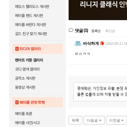
에오스 핼리오스 게시판
메이플 랜드 게시판
메이플 바란다 게시판
(1)
댓글
등록순
|
최신순
길드 친구 찾기 게시판
바삭하게
(2025-05-12 14
미디어 갤러리
ㄹㅇㅋㅋ
팬아트 카툰 갤러리
코디 염색 갤러리
공작소 게시판
동영상 게시판
메이플 관련 팟벤
메이플 토론
목록
다음글
이전글
메이플 사건/사고