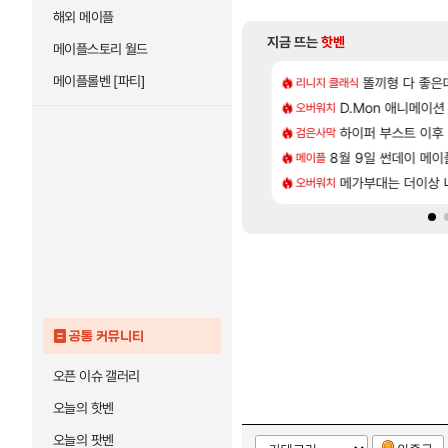
해외 메이플
지금 뜨는
핫벤
메이플스토리 월드
메이플롤벤 [파티]
[179]
[1]
 게 왜 쌀숭이임?
CXMT, D램 매출 점유율 7%…글로벌 4위로 부상
아스오라 성우 정
똘끼형 다 좋은데 해외작
리니지 클래식
아스오라
[48]
가르딘 나메 320줄 11시 유기 택틱 소개
발 원가 압박, 메인보드값 오르나
D.Mon 애니메이션
아키츠 아키나 성
오버워치
아스오라
[85]
 샤타 안 나왔다고 진짜 화내는 사람도 있네
크드 1.06 패치노트 (8/5)
하이퍼 부스트 이후 
모든 성소 위치 공략 
검은사막
비스트
[56]
샤타가 아닌 큰 이유는 경매장 불안정때문일듯
 3사, 2027년 생산분 완판?
8월 9일 썬데이 메이
스누피냥님
메이플
명조
[11]
준비완료...
사쿠라 마이 성우 정보 및 주요 필모
메가부대는 더이상 나
프롤로그 테스트를 
오버워치
리밋제로
공통 커뮤니티
오픈 이슈 갤러리
오늘의 핫벤
오늘의 팟벤