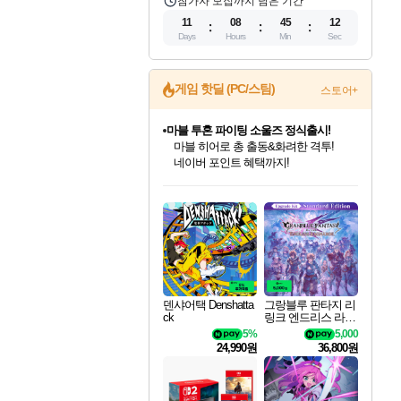
참가자 모집까지 남은 기간
11
08
45
11
Days
Hours
Min
Sec
게임 핫딜 (PC/스팀)
스토어+
마블 투혼 파이팅 소울즈 정식출시!
마블 히어로 총 출동&화려한 격투!
네이버 포인트 혜택까지!
인벤게임즈 8월 특별 할인!
드래곤소드: 어웨이크닝 입점!
문명 7 특별 할인!
귀무자: 검의 길 예약 판매 중!
비스트 오브 리인카네이션 정식 출시!
커세어 코브 출시 기념 할인!
더 렐릭 퍼스트 가디언 정식 출시
베데스다 40주년 기념 할인 중!
캡콤 프렌차이즈 할인 진행 중!
캡콤 일부 상품 상시 할인
스타워즈 은하계 레이서
로블록스 기프트 카드 공식 입점
인기 퍼블리셔 모음!
스팀으로 만나는 드래곤소드!
조선&고려 DLC 출시 예정
10% 할인과
게임프릭 신작 IP
해적'섬'을 발전시키자!
설화x하드코어 액션!
베데스다의 명작들을
몬헌, 바하 등 인기 IP를
몬헌 와일즈 & 드래곤즈 도그마2
인벤게임즈에서 10% 추가 적립
Robux를 가장 안전하고
최대 90% 할인가를 만나보세요!
네이버혜택과 함께 만나보세요!
50%할인&추가 적립까지!
이니&베니 혜택까지!
네이버 혜택가와 함께 예약하세요!
할인&네이버혜택으로 만나보세요!
네이버페이 혜택과 만나보세요!
40주년 프로모션으로 만나보세요!
할인가에 만나보세요!
일부 에디션 상시 할인!
혜택으로 예약 판매 중
편안하게 충전하세요
덴샤어택 Denshatta
그랑블루 판타지 리
ck
링크 엔드리스 라그
나로크 업그레이드
5%
5,000
킷 Granblue Fantasy
24,990원
36,800원
Relink Endless Ragn
arok Upgrade Kit DL
C