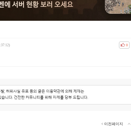
:37:12)
공감
비공
0
이전페이지