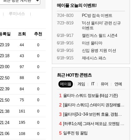
메이플 오늘의 이벤트!
루미너스
7/24~8/20
PC방 접속 이벤트
7/23~8/19
'미션 울티마' 관련 신규
이벤트
등록일
조회
추천
6/18~9/17
챌린저스 월드 시즌4
6/18~9/16
미션 울티마
23:19
44
0
6/18~9/16
신입 용병 지원 미션
23:18
43
0
6/18~9/15
제네시스 패스
23:00
97
0
최근 HOT한 콘텐츠
22:50
88
0
메이플
게임
IT
유머
연예
22:39
84
0
1
울티마 스쿼드 정보들 (테섭 기준)
21:50
75
0
2
[울티마 스쿼드] 스테이지 권장레벨, 잠재옵션표, 스킬퍼뎀, 장비 리스트 및 능력치 공유
21:38
161
0
3
[울티마]3-1~3-9 보만튀 효율, 경험치 공략 및 소소한 컨트롤 팁
21:24
195
0
4
[하루1소재] 그래서 메포샵, 모멘텀 효율 얼마나 좋음?
5
일루전 링 꿀팁
21:06
108
0