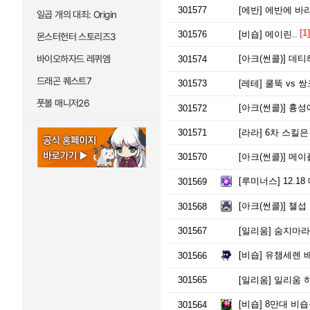
301577
[에반]
에반에 바라
일곱 개의 대죄: Origin
[1]
301576
[비숍]
메이린..
몬스터헌터 스토리즈3
바이오하자드 레퀴엠
[아크(썬콜)]
데티해
301574
드래곤 퀘스트7
301573
[레테]
쿨뚝 vs 쌍
풋볼 매니저26
[아크(썬콜)]
흉성에
301572
301571
[라라]
6차 스킬은
301570
[아크(썬콜)]
메이플 
[루미너스]
12.1
301569
[아크(썬콜)]
챌섭 
301568
301567
[일리움]
숨지마라
[비숍]
유챔세렌 
301566
301565
[일리움]
일리움 하
[비숍]
8만대 비숍
301564