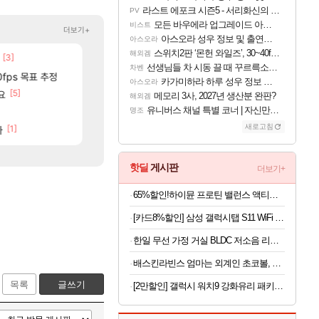
라스트 에포크 시즌5 - 서리화신의 분노 티저
PV
모든 바우에라 업그레이드 아이템 획득 위치 공략 (89개)
비스트
더보기+
아스오라 성우 정보 및 출연작 모음
아스오라
스위치2판 ‘몬헌 와일즈’, 30~40fps 목표 추정
해외겜
[3]
[179]
골드 파는 게 왜 쌀숭이임?
중국 CXMT, D램 매출 점유율 7%…글로벌 4위로 부상
로아
해외겜
선생님들 차 시동 끌 때 꾸르륵소리나는데
차벤
[257]
[
제합니다.
0fps 목표 추정
ㅇㅂ) 벨가르딘 나메 320줄 11시 유기 택틱 소개
AI발 원가 압박, 메인보드값 오르나
로아
해외겜
카가미하라 하루 성우 정보 및 주요 필모
아스오라
[5]
[6]
[
ㅋㅋㅋㅋㅋㅋ
요
아니 뭔 샤타 안 나왔다고 진짜 화내는 사람도 있네
리싱크드 1.06 패치노트 (8/5)
메이플
리싱크드
메모리 3사, 2027년 생산분 완판?
해외겜
유니버스 채널 특별 코너 | 자신만의 스타일
]
[
썬데이가 샤타가 아닌 큰 이유는 경매장 불안정때문일듯
메모리 3사, 2027년 생산분 완판?
명조
메이플
해외겜
새로고침
75]
[1]
[11]
다
후변성 준비완료...
아사쿠라 마이 성우 정보 및 주요 필모
디아4
아스오라
핫딜
게시판
더보기+
65%할인!하이뮨 프로틴 밸런스 액티브 제로, 밀크쉐이크, 250ml, 18개
[카드8%할인] 삼성 갤럭시탭 S11 WiFi 128GB 27.8cm(11형) S펜포함 태블릿PC
한일 무선 가정 거실 BLDC 저소음 리모컨 듀오에어 써큘레이터
배스킨라빈스 엄마는 외계인 초코볼, 32g, 6개입, 2개
목록
글쓰기
[2만할인] 갤럭시 워치9 강화유리 패키지 크림, 40mm, 블루투스