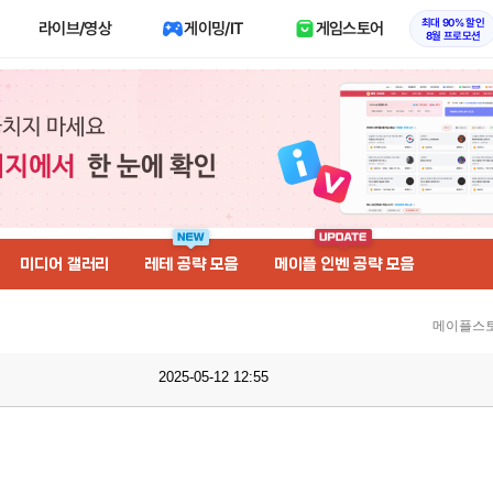
최대 90% 할인
라이브/영상
게이밍/IT
게임스토어
8월 프로모션
미디어 갤러리
레테 공략 모음
메이플 인벤 공략 모음
메이플스토
2025-05-12 12:55