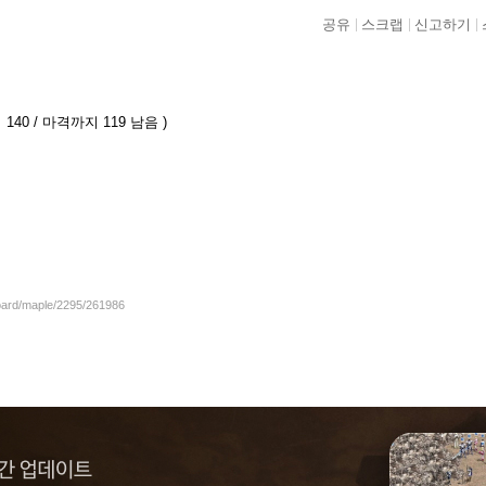
공유
스크랩
신고하기
140 / 마격까지 119 남음 )
board/maple/2295/261986