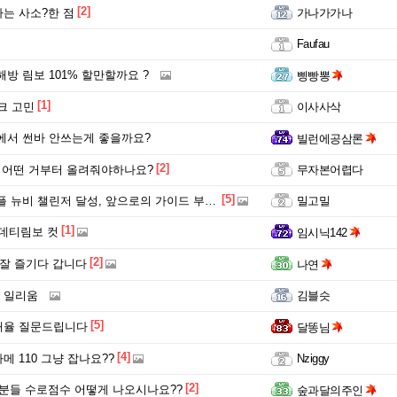
[2]
는 사소?한 점
가나가가나
Faufau
방 림보 101% 할만할까요 ?
삥빵뽕
[1]
크 고민
이사사삭
서 썬바 안쓰는게 좋을까요?
빌런에공삼론
[2]
 어떤 거부터 올려줘야하나요?
무자본어렵다
[5]
뉴비 챌린저 달성, 앞으로의 가이드 부탁드립니다..
밀고밀
[1]
8 데티림보 컷
임시닉142
[2]
잘 즐기다 갑니다
나연
 일리움
김블슷
[5]
배율 질문드립니다
달똥님
[4]
메 110 그냥 잡나요??
Nziggy
[2]
분들 수로점수 어떻게 나오시나요??
숲과달의주인