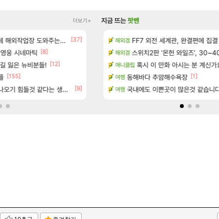
지금 뜨는
팟벤
더보기+
[37]
[79]
보 및 출연작 모음
업장 도와주는 짓은 좀 아니지않냐?
크로체 따왔습니다
FF7 외전 세계관, 완결편에 집결
로아
해외겜
[8]
 영웅 시네마틱
우 정보 및 주요 필모
고양이를 도구로 쓰는 인방 하꼬 스트리머 박
스위치2판 ‘몬헌 와일즈’, 30~4
로아
해외겜
[12]
길 잃은 뉴비분들!
(40개) - 귀환한 영혼 도전과제
15시즌 엘드루인 이거 요물이네요
혹시 이 만화 아시는 분 계신가
디아4
애니클립
[155]
[1]
[52
플
종자들이여, 마음껏 유린하라.jpg
동해바다 추암해수욕장
로아
여행
[9]
[
오기 힘들것 같다는 생각임
마치고.. (feat. 리아)
현재 나무위키 실검 1위인 김규원
국내에도 이쁜곳이 많은것 같습니
메이플
여행