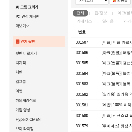
인증글
AI 그림 그리기
전체
팁/정보
아크(불
PC 견적 게시판
키네시스
일리움
라라
더보기
번호
인기 팟벤
301587
[비숍]
비숍 카르
301586
[아크(썬콜)]
해방
팟벤 바로가기
치지직
301585
[아크(썬콜)]
챌섭생
차벤
[아크(불독)]
불썬비
301584
걸그룹
301583
[아크(불독)]
불독 
여행
[일리움]
일리움 
301582
해외게임정보
[에반]
100% 이
301581
게임 영상
[비숍]
신규스킬 들
301580
HyperX OMEN
301579
[루미너스]
윗잠 3
브이 라이징