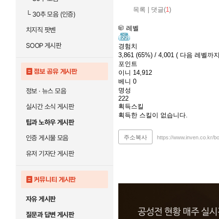
목록
|
댓글(
1
)
└
30추 모음 (인증)
레벨
치지직 팟벤
SOOP 게시판
경험치
3,861
(65%)
/ 4,001
( 다음 레벨까지 
포인트
정보 공유 게시판
이니
14,912
베니
0
명성
정보 · 뉴스 모음
222
실시간 소식 게시판
획득스킬
획득한 스킬이 없습니다.
팁과 노하우 게시판
인증 게시물 모음
주소복사
https://www.inven.co.kr/
유저 기자단 게시판
커뮤니티 게시판
자유 게시판
질문과 답변 게시판