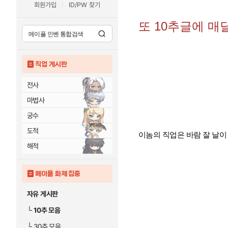
회원가입
ID/PW 찾기
또 10추글에 매
직업 게시판
전사
마법사
궁수
도적
이놈의 직업은 바람 잘 날이
해적
메이플 화제 집중
자유 게시판
└
10추 모음
└
30추 모음