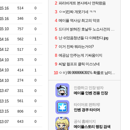
2
파리바게트 본사에서 연락왔음
15:16
514
0
3
ㅇㅂ)진짜 개웃기네 ㅋㅋ
15:16
346
0
4
메이플 역사상 최고의 약코
15:10
5
757
0
드디어 밝혀진 호날두 노쇼사건의 진실 ㅁㅊㄷㄷㄷㄷ
6
난 쉬었음청년들 다 이해한다.jpg
14:16
562
1
7
이거 진짜 뭐라는거야?
14:12
517
0
8
에공삼 안주는게 기싸움이지
14:10
375
0
9
씨발 컬프프 클릭 미스낫네
14:10
414
1
10
ㅇㅎ) 99.9999996391% 확률로 남미르남에반 할카스.jpg
14:10
274
0
인증하고 인장 받자
13:47
331
0
메이플 인벤 전용 인장
13:15
561
0
타이머로 편하게!
인벤 경쿠 타이머
13:15
806
0
공식 홈페이지
13:07
643
0
메이플스토리 랭킹 검색