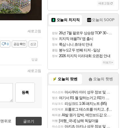
새로고침
오늘의 치지직
오늘의 SOOP
새로고침
26년 7월 팔로우 상승량 TOP 30 - 월간 치지직
잡담
치지직 애플TV 앱 출시
정보
감
0
공감 확인
신고
룩삼 니니 초대석 안내
정보
봉누도2 두 번째 티저 - 일상
클립
2026 치지직 이리대회 오픈컵 안내
정보
답글
더보기+
새로고침
오늘의 팟벤
오늘의 핫벤
아사쿠라 마이 성우 정보 및 주요 필모
등록
아스오라
여기서 R1 뭘 말하는거고 R2가 뭘말하는걸까요?
명조
리싱크드 1.06 패치노트 (8/5)
리싱크드
프롤로그 테스트를 마치고.. (feat. 리아)
리밋제로
AI발 원가 압박, 메인보드값 오르나
해외겜
[여행_국내] 남해 독일마을
맨위로
글쓰기
여행
아키츠 아키나 성우 정보 및 주요 필모
아스오라