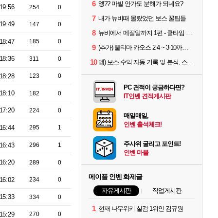
6
엥?? 마빌 안가도 분해가 되네요?
19:56
254
0
7
내가 뉴비때 몰랐었던 보스 꿀팁들
19:49
147
0
8
뉴비에서 메잘알까지 1편 - 쿨타임 시스템
18:47
185
0
9
(추가) 울티마 카오스 2-4 ~ 3-10까지 공략 스펙 및 팁 공유
18:36
311
0
10
앱) 보스 수익 자동 기록 및 분석, 스케줄러 알림
18:28
123
0
PC 견적이 궁금하다면?
18:10
182
0
IT인벤 견적게시판
17:20
224
0
매일매일,
인벤 출석체크!
16:44
295
1
주사위 굴리고 포인트!
16:43
296
1
인벤 마블
16:20
289
0
메이플 인벤 화제글
16:02
234
0
자유게시판
직업게시판
15:33
334
0
1
현재 나무위키 실검 1위인 김규원
15:29
270
0