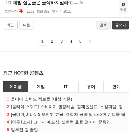
제발 질문글은 글삭하지말라고.....
수다
12
댓글
고추냥이
Lv.62
조회 392
추천 7
20:20
최근
다음
검색
글쓰기
1
2
3
4
5
최근 HOT한 콘텐츠
메이플
게임
IT
유머
연예
1
울티마 스쿼드 정보들 (테섭 기준)
2
[울티마 스쿼드] 스테이지 권장레벨, 잠재옵션표, 스킬퍼뎀, 장비 리스트 및 능력치 공유
3
[울티마]3-1~3-9 보만튀 효율, 경험치 공략 및 소소한 컨트롤 팁
4
[하루1소재] 그래서 메포샵, 모멘텀 효율 얼마나 좋음?
5
일루전 링 꿀팁