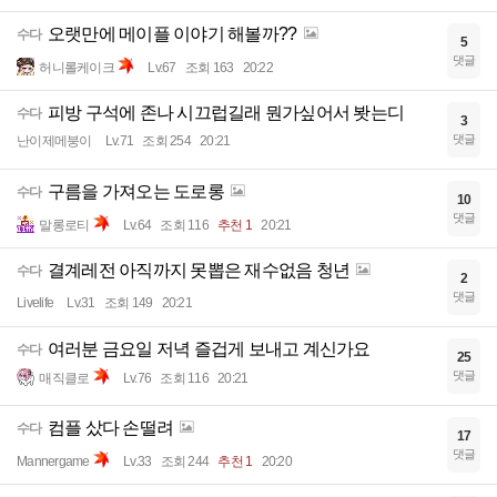
오랫만에 메이플 이야기 해볼까??
수다
5
댓글
허니롤케이크
Lv.67
조회 163
20:22
피방 구석에 존나 시끄럽길래 뭔가싶어서 봣는디
수다
3
댓글
난이제메붕이
Lv.71
조회 254
20:21
구름을 가져오는 도로롱
수다
10
댓글
말롱로티
Lv.64
조회 116
추천 1
20:21
결계레전 아직까지 못뽑은 재수없음 청년
수다
2
댓글
Livelife
Lv.31
조회 149
20:21
여러분 금요일 저녁 즐겁게 보내고 계신가요
수다
25
댓글
매직클로
Lv.76
조회 116
20:21
컴플 샀다 손떨려
수다
17
댓글
Mannergame
Lv.33
조회 244
추천 1
20:20