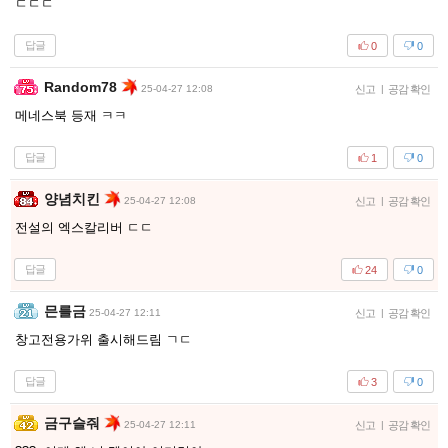
ㄷㄷㄷ
답글
0
0
Random78
25-04-27 12:08
신고
|
공감 확인
메네스북 등재 ㅋㅋ
답글
1
0
양념치킨
25-04-27 12:08
신고
|
공감 확인
전설의 엑스칼리버 ㄷㄷ
답글
24
0
믄를금
25-04-27 12:11
신고
|
공감 확인
창고전용가위 출시해드림 ㄱㄷ
답글
3
0
금구슬줘
25-04-27 12:11
신고
|
공감 확인