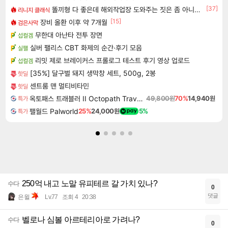
[37]
똘끼형 다 좋은데 해외작업장 도와주는 짓은 좀 아니지않냐?
리니지 클래식
[15]
장비 올환 이후 약 7개월
검은사막
무한대 아난타 전투 장면
섭컬겜
실버 팰리스 CBT 화제의 순간·후기 모음
실팰
리밋 제로 브레이커스 프롤로그 테스트 후기 영상 업로드
섭컬겜
[35%] 달구벌 돼지 생막창 세트, 500g, 2봉
핫딜
센트룸 맨 멀티비타민
핫딜
옥토패스 트래블러 II Octopath Traveler II
49,800원
70%
14,940원
특가
팰월드 Palworld
25%
24,000원
5%
특가
250억 내고 노말 유피테르 갈 가치 있나?
수다
0
댓글
은윌
Lv.77
조회 4
20:38
벨로나 심볼 아르테리아로 가려나?
수다
0