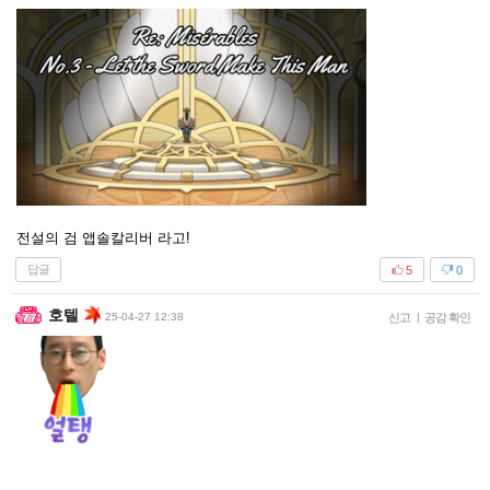
전설의 검 앱솔칼리버 라고!
답글
5
0
호텔
25-04-27 12:38
신고
|
공감 확인