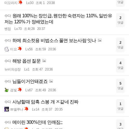
댓글
미꼬라지
Lv.30
조회 1
20:38
원래 100%는 장인급, 웬만한 숙련자는 110%, 일반유
수다
2
저는 120% 가 정배였는데
댓글
벤접
Lv.70
조회 28
20:37
하메 최소컷용 비법소스 풀면 보는사람 잇나
수다
2
댓글
미요
Lv.56
조회 59
20:36
해방 옵션 질문
수다
4
댓글
뉴비의성장
Lv.1
조회 47
20:36
님들이거안돼겠죠
수다
5
댓글
겸빛
Lv.67
조회 49
20:36
사냥할때 암흑 스봉 개 ㅈ같네 진짜
수다
1
댓글
쁘델루나
Lv.14
조회 37
20:35
메이린 300%인데 안깨짐;;
수다
3