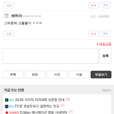
답글
0
0
에히야
25-04-29 14:52
신고
|
공감 확인
그와중에 교불불가 ㅇㅈㄹ
답글
0
0
새로고침
등록
목록
본문
이전
다음
댓글보기
지금 뜨는 인벤
더보기+
[6]
2026 치지직 이리대회 오픈컵 안내
정보
[1]
FC온 호날두보고 실망하는 민교
클립
[7]
D.Mon 애니메이션 영웅 시네마틱
오버워치