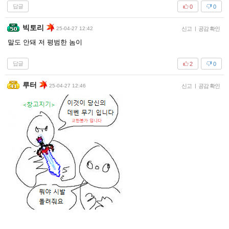
답글
0
0
빅토리
25-04-27 12:42
신고
|
공감 확인
말도 안돼 저 평범한 놈이
답글
2
0
루터
25-04-27 12:46
신고
|
공감 확인