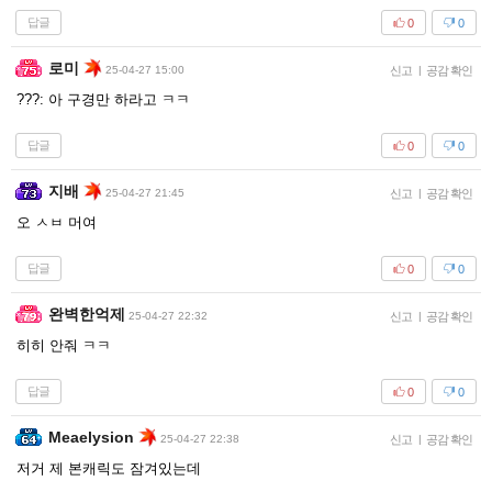
답글
0
0
로미
25-04-27 15:00
신고
|
공감 확인
???: 아 구경만 하라고 ㅋㅋ
답글
0
0
지배
25-04-27 21:45
신고
|
공감 확인
오 ㅅㅂ 머여
답글
0
0
완벽한억제
25-04-27 22:32
신고
|
공감 확인
히히 안줘 ㅋㅋ
답글
0
0
Meaelysion
25-04-27 22:38
신고
|
공감 확인
저거 제 본캐릭도 잠겨있는데