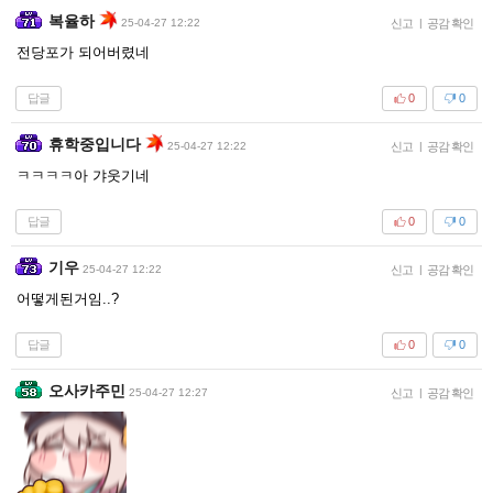
복율하
25-04-27 12:22
신고
|
공감 확인
전당포가 되어버렸네
답글
0
0
휴학중입니다
25-04-27 12:22
신고
|
공감 확인
ㅋㅋㅋㅋ아 갸웃기네
답글
0
0
기우
25-04-27 12:22
신고
|
공감 확인
어떻게된거임..?
답글
0
0
오사카주민
25-04-27 12:27
신고
|
공감 확인