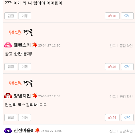
???: 이게 왜 니 템이야 어머련아
답글
이동
70
0
젤렌스키
25-04-27 12:16
신고
|
공감 확인
창고 한칸 통제!
답글
이동
46
0
양념치킨
25-04-27 12:08
신고
|
공감 확인
전설의 엑스칼리버 ㄷㄷ
답글
이동
24
0
신전마을9
25-04-27 12:07
신고
|
공감 확인