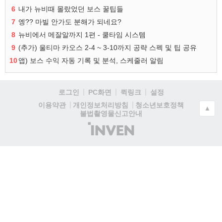
6
내가 뉴비때 몰랐었던 보스 꿀팁들
7
엥?? 마빌 안가도 분해가 되네요?
8
뉴비에서 메잘알까지 1편 - 쿨타임 시스템
9
(추가) 울티마 카오스 2-4 ~ 3-10까지 공략 스펙 및 팁 공유
10
앱) 보스 수익 자동 기록 및 분석, 스케줄러 알림
로그인
PC화면
퀵링크
설정
청소년보호정책
이용약관
개인정보처리방침
▲
불법촬영물신고안내
(주)
인
벤