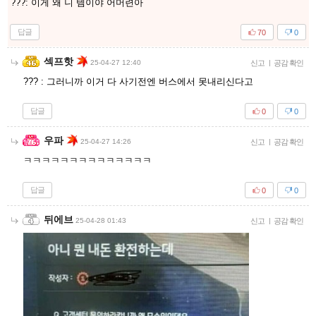
???: 이게 왜 니 템이야 어머련아
답글
70
0
섹프핫
25-04-27 12:40
신고
|
공감 확인
??? : 그러니까 이거 다 사기전엔 버스에서 못내리신다고
답글
0
0
우파
25-04-27 14:26
신고
|
공감 확인
ㅋㅋㅋㅋㅋㅋㅋㅋㅋㅋㅋㅋㅋㅋ
답글
0
0
뒤에브
25-04-28 01:43
신고
|
공감 확인