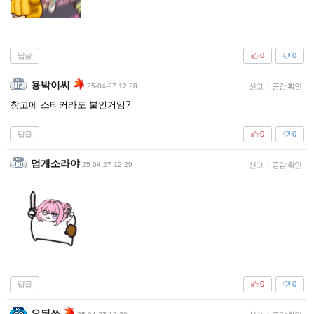
답글
0
0
용박이씨
25-04-27 12:28
신고
|
공감 확인
창고에 스티커라도 붙인거임?
답글
0
0
멍게소라야
25-04-27 12:29
신고
|
공감 확인
답글
0
0
요뒤쏘