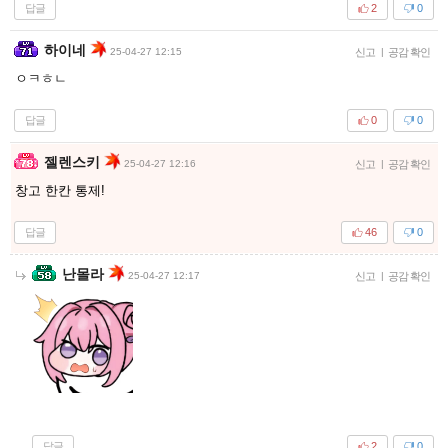
답글
2
0
하이네
25-04-27 12:15
신고
|
공감 확인
ㅇㅋㅎㄴ
답글
0
0
젤렌스키
25-04-27 12:16
신고
|
공감 확인
창고 한칸 통제!
답글
46
0
난몰라
25-04-27 12:17
신고
|
공감 확인
답글
2
0