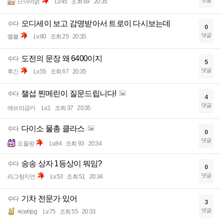
댓글
으아어얽
Lv.45
조회 69
20:35
오디세이 보고 감명받아서 트로이 다시보는데
수다
0
댓글
엘블
Lv.80
조회 25
20:35
도전의 문장 왜 6400이지
수다
5
댓글
후긴
Lv.55
조회 67
20:35
챌섭 찐메린이 질문드립니다!
수다
4
댓글
에브라금카
Lv.1
조회 37
20:35
다이소 물총 클라스
수다
0
댓글
요들팡
Lv.84
조회 93
20:34
송송 상자 1등상이 뭐임?
수다
0
댓글
라그랑지언
Lv.53
조회 51
20:34
기차 전문가 있어
수다
3
댓글
써whjsg
Lv.75
조회 55
20:33