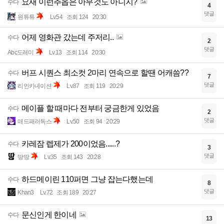
요새 이런추옵은 아무것도 아니지?
수다
4
댓글
원튜튜
Lv.54
조회 124
20:30
어제 영화관 갔는데 주저리..
수다
2
댓글
Abc도레미
Lv.13
조회 114
20:30
버프 시퀀스 최소컷 2마리 연속으로 할땐 어캐씀??
수다
7
댓글
리인카녜이션
Lv.87
조회 119
20:29
메이플 할 때마다 전부터 궁금한게 있었음
수다
2
댓글
매드패러독스
Lv.50
조회 94
20:29
카레잠 렙제가 200이었음......?
수다
3
댓글
땅땅
Lv.35
조회 143
20:28
하드메이린 110퍼면 그냥 잡는다했는데
수다
8
댓글
Khan3
Lv.72
조회 189
20:27
문신인게 한이네
수다
13