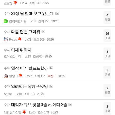
댓글
김팔붕
Lv.34
조회 232
20:27
21성 달 칠흑 보고 있는데
수다
4
댓글
감정적인사람
Lv.81
조회 150
20:26
다들 답변 고마워
수다
16
댓글
Reistu
Lv.72
조회 109
20:26
이제 뭐하지
수다
1
댓글
로이스삽니다
Lv.13
조회 60
20:25
얼장 이거 컬프프할까
수다
2
댓글
밀탱크
Lv.75
조회 115
추천 1
20:25
얼려먹는 식혜 존맛잉
수다
2
댓글
Sppoa
Lv.15
조회 131
20:24
대적자 큐브 윗잠 3줄 vs 에디 2줄
수다
2
댓글
개강싫다정말
Lv.65
조회 143
20:23