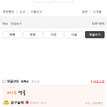
추천확인
신고
스팸신고
공유
스크랩
메뉴
인장보기
EXP 45%
목록
본문
이전
다음
댓글쓰기
댓글
(43)
등록순
|
최신순
새로고침
금구슬줘
25-04-27 12:11
신고
|
공감 확인