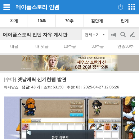
메이플스토리
인벤
자게
10추
30추
질답게
팁게
메이플스토리 인벤 자유 게시판
전체보기
공
검
글
지
색
내글
내 댓글
10추글
30추글
인증30추
on/off
쓰
기
[수다]
옛날캐릭 신기한템 발견
하지말죠
댓글: 43 개
조회:
63150
추천:
63
2025-04-27 12:06:26