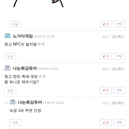
답글
0
0
노가다게임
25-04-27 12:18
신고
|
공감 확인
창고 NPC의 칼자랑 ㄷㄷ
답글
0
0
나는최강듀어
25-04-27 12:21
신고
|
공감 확인
창고 한칸 족쇄 계정 ㄷㄷ
뭔 유니온 채우기임?
답글
0
0
나는최강듀어
25-04-27 12:22
신고
|
공감 확인
보공 1퍼 주면 인정
답글
0
0