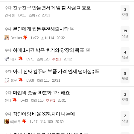
친구친구 만들면서 게임 할 사람ㅁ 흐흐
수다
3
댓글
연지현
Lv.21
조회 72
20:33
본인에게 웹툰추천해줄사람
수다
39
댓글
Breaker
Lv.72
조회 114
20:32
하메 1시간 박은 후기와 당장의 목표
수다
4
댓글
네시
Lv.71
조회 120
추천 1
20:32
아니 진짜 컴퓨터 부품 가격 언제 떨어짐;;
수다
8
댓글
요원
Lv.68
조회 115
20:31
마법의 숫돌 30분화 1개 해죠
수다
3
댓글
쮸니
Lv.43
조회 110
추천 1
20:31
장인이랑 배율 30%차이 나는데
수다
2
댓글
때애두
Lv.27
조회 100
20:30