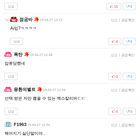
답글
15
0
점굼바
25-04-27 13:13
신고
|
공감 확인
Ai임?ㅋㅋㅋㅋ
답글
0
0
폭탄
25-04-27 12:48
신고
|
공감 확인
압류당했네
답글
0
0
몽환의벨트
25-04-27 12:53
신고
|
공감 확인
선택 받은 자만 뽑을 수 있는 엑스칼리버ㄷㄷ
답글
0
0
F1963
25-04-27 12:54
신고
|
공감 확인
헤어지기 싫단말이야..