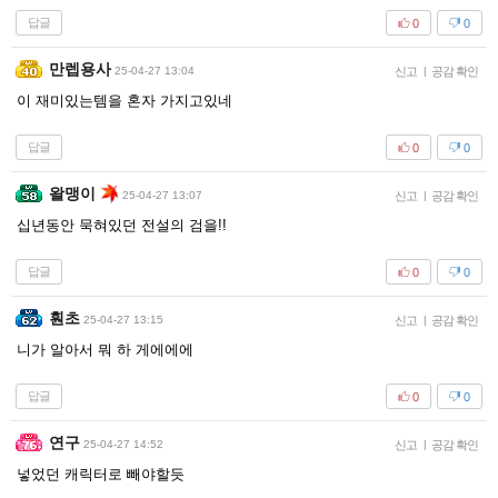
답글
0
0
만렙용사
25-04-27 13:04
신고
|
공감 확인
이 재미있는템을 혼자 가지고있네
답글
0
0
왈맹이
25-04-27 13:07
신고
|
공감 확인
십년동안 묵혀있던 전설의 검을!!
답글
0
0
훤초
25-04-27 13:15
신고
|
공감 확인
니가 알아서 뭐 하 게에에에
답글
0
0
연구
25-04-27 14:52
신고
|
공감 확인
넣었던 캐릭터로 빼야할듯