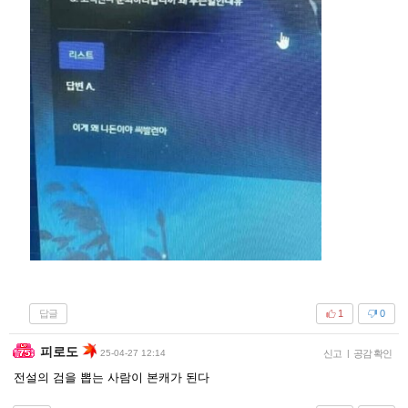
답글
1
0
피로도
25-04-27 12:14
신고
|
공감 확인
전설의 검을 뽑는 사람이 본캐가 된다