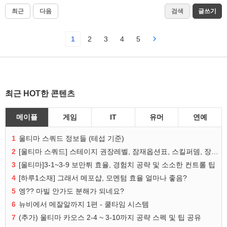
최근
다음
검색
글쓰기
1
2
3
4
5
최근 HOT한 콘텐츠
메이플
게임
IT
유머
연예
1
울티마 스쿼드 정보들 (테섭 기준)
2
[울티마 스쿼드] 스테이지 권장레벨, 잠재옵션표, 스킬퍼뎀, 장비 리스트 및 능력치 공유
3
[울티마]3-1~3-9 보만튀 효율, 경험치 공략 및 소소한 컨트롤 팁
4
[하루1소재] 그래서 메포샵, 모멘텀 효율 얼마나 좋음?
5
엥?? 마빌 안가도 분해가 되네요?
6
뉴비에서 메잘알까지 1편 - 쿨타임 시스템
7
(추가) 울티마 카오스 2-4 ~ 3-10까지 공략 스펙 및 팁 공유