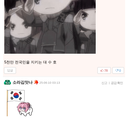
5천만 전국민을 지키는 대 수 호
답글
78
0
소라김맛나
25-06-10 03:13
신고
|
공감 확인