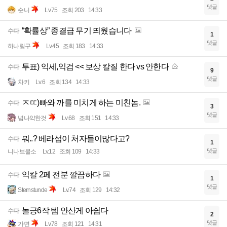
댓글
순니
Lv.75
조회 203
14:33
“확률상” 종결급 무기 띄웠습니다
수다
1
댓글
하나링구
Lv.45
조회 183
14:33
투표) 익세,익검 << 보상 칼질 한다 vs 안한다
수다
9
댓글
차키
Lv.6
조회 134
14:33
ㅈㄸ)빠와 까를 미치게 하는 미친놈.
수다
3
댓글
넘나약한것
Lv.68
조회 151
14:33
뭐..? 베라섭이 처자들이많다고?
수다
1
댓글
니나브물소
Lv.12
조회 109
14:33
익칼 2페 전분 깔끔하다
수다
1
댓글
Sternstunde
Lv.74
조회 129
14:32
놀긍6작 템 안산게 아쉽다
수다
2
댓글
가면
Lv.78
조회 121
14:31