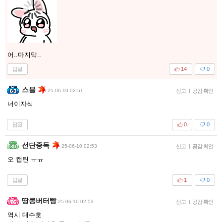
어..마지막..
답글
14
0
스블
25-06-10 02:51
신고
|
공감 확인
너이자식
답글
0
0
선단중독
25-06-10 02:53
신고
|
공감 확인
오 캡틴 ㅠㅠ
답글
1
0
땅콩버터빵
25-06-10 02:53
신고
|
공감 확인
역시 대수호