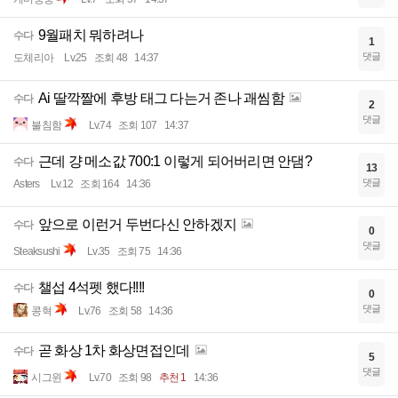
9월패치 뭐하려나
수다
1
댓글
도체리아
Lv.25
조회 48
14:37
Ai 딸깍짤에 후방 태그 다는거 존나 괘씸함
수다
2
댓글
불침함
Lv.74
조회 107
14:37
근데 걍 메소값 700:1 이렇게 되어버리면 안댐?
수다
13
댓글
Asters
Lv.12
조회 164
14:36
앞으로 이런거 두번다신 안하겠지
수다
0
댓글
Steaksushi
Lv.35
조회 75
14:36
챌섭 4석펫 했다!!!!
수다
0
댓글
콩혁
Lv.76
조회 58
14:36
곧 화상 1차 화상면접인데
수다
5
댓글
시그윈
Lv.70
조회 98
추천 1
14:36