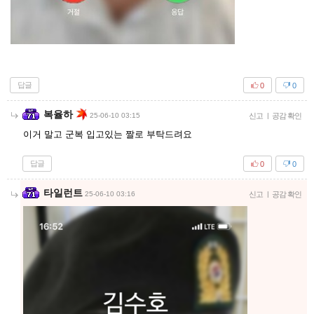
답글
0
0
복율하
25-06-10 03:15
신고
|
공감 확인
이거 말고 군복 입고있는 짤로 부탁드려요
답글
0
0
타일런트
25-06-10 03:16
신고
|
공감 확인