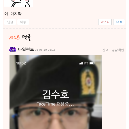
어..마지막..
답글
이동
14
0
타일런트
25-06-10 03:16
신고
|
공감 확인