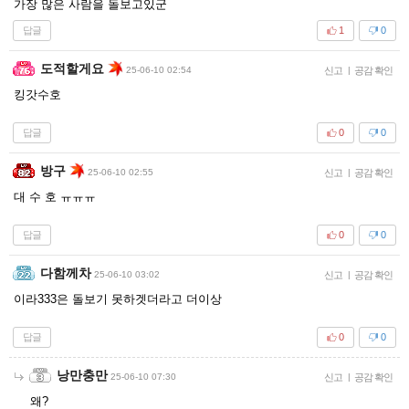
가장 많은 사람을 돌보고있군
답글
1
0
도적할게요
25-06-10 02:54
신고
|
공감 확인
킹갓수호
답글
0
0
방구
25-06-10 02:55
신고
|
공감 확인
대 수 호 ㅠㅠㅠ
답글
0
0
다함께차
25-06-10 03:02
신고
|
공감 확인
이라333은 돌보기 못하겟더라고 더이상
답글
0
0
낭만충만
25-06-10 07:30
신고
|
공감 확인
왜?