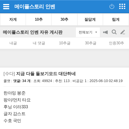
메이플스토리
인벤
자게
10추
30추
질답게
팁게
메이플스토리 인벤 자유 게시판
전체보기
공
검
글
지
색
내글
내 댓글
10추글
30추글
인증30추
on/off
쓰
기
[수다]
지금 다들 돌보기모드 대단하네
쿨캣
댓글: 34 개
조회:
49924
추천:
113
비공감:
1
2025-06-10 02:48:19
한아밍 봉준
팡이/먼치 타요
후닝 이라333
글자 감스트
수호 국민