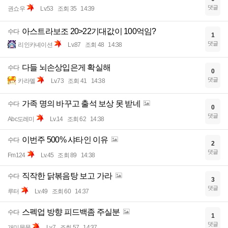
댓글
권쇼우
Lv.53
조회 35
14:39
아스트라보조 20>22기대값이 100억임?
수다
1
댓글
리인카녜이션
Lv.87
조회 48
14:38
다들 뇌손상입은게 확실해
수다
0
댓글
카라멜
Lv.73
조회 41
14:38
가족 명의 바꾸고 출석 보상 못 받네
수다
0
댓글
Abc도레미
Lv.14
조회 62
14:38
이번주 500% 샤타인 이유
수다
2
댓글
Fm124
Lv.45
조회 89
14:38
직작한 닭볶음탕 보고 가라
수다
3
댓글
루터
Lv.49
조회 60
14:37
스펙업 방향 피드백좀 주실분
수다
1
댓글
개미뭉뭉
Lv.7
조회 57
14:37