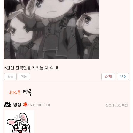
5천만 전국민을 지키는 대 수 호
답글
이동
78
0
영생
25-06-10 02:50
신고
|
공감 확인