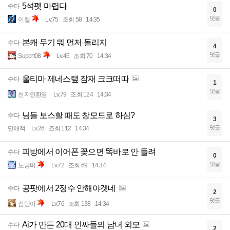
5석펫 마렵다
수다
0
댓글
이렐
Lv.75
조회 58
14:35
본캐 무기 뭐 먼저 돌리지
수다
4
댓글
Suport08
Lv.45
조회 70
14:34
울티마 제네스탶 잠재 크크떠따
수다
1
댓글
천지인환영
Lv.79
조회 124
14:34
님들 보스할 때도 창모드로 하심?
수다
3
댓글
민해적
Lv.26
조회 112
14:34
피방에서 이어폰 꽂으면 똑바로 안 들려
수다
0
댓글
노궁버
Lv.72
조회 69
14:34
공팟에서 2정수 안해야겟네
수다
2
댓글
잠탱이
Lv.76
조회 138
14:34
Ai가 만든 20대 인싸들의 남녀 외모
수다
2