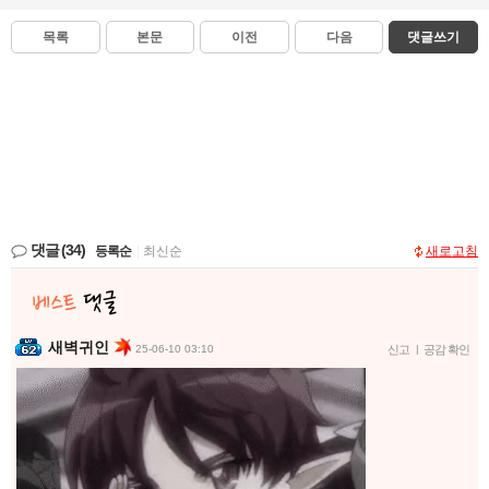
목록
본문
이전
다음
댓글쓰기
댓글
(34)
등록순
|
최신순
새로고침
새벽귀인
25-06-10 03:10
신고
|
공감 확인