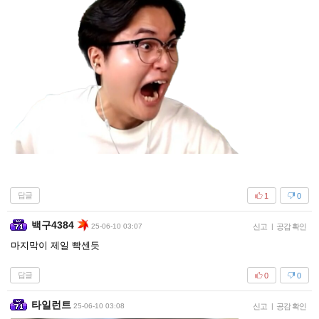
답글
1
0
백구4384
25-06-10 03:07
신고
|
공감 확인
마지막이 제일 빡센듯
답글
0
0
타일런트
25-06-10 03:08
신고
|
공감 확인