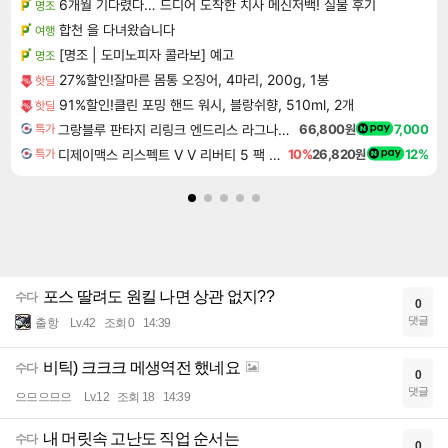
6개월 기다렸다… 드디어 도착한 치사 메신저백! 실물 후기
명조
합천 을 다녀왔습니다
여행
[명조 | 도미노피자 콜라보] 예고
명조
27%할인!잘마른 몸통 오징어, 4마리, 200g, 1봉
핫딜
91%할인!클린 포밍 핸드 워시, 블랑쉬향, 510ml, 2개
핫딜
그랑블루 판타지 리링크 엔드리스 라그나로크 Granblue Fantasy Relink Endless Ragnarok
66,800원
7,000
특가
디제이맥스 리스펙트 V V 리버티 5 팩 DJMAX RESPECT V V Liberty 5 Pack DLC
10%
26,820원
12%
특가
포스 딸려도 원킬 나면 상관 없지??
수다
0
댓글
출항
Lv.42
조회 0
14:39
비틱) 크크크 메생역전 했네요
수다
0
댓글
으므으므으
Lv.12
조회 18
14:39
내 머릿속 고난도 직업 순서는
수다
0