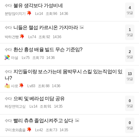
불유 생각보다 가성비네
수다
4
댓글
분탕많이치기
Lv.14
조회 96
14:36
니들은 챌섭 카르시온 가지마라
수다
1
댓글
박하건빵
Lv.74
조회 92
14:36
환산 흉성 배율 빌드 무슨 기준임?
수다
2
댓글
야설
Lv.75
조회 70
14:36
지인들이랑 보스가는데 몸박무시 스킬 있는직업이 있
수다
13
나?
댓글
샤로
Lv.83
조회 88
14:36
으찌 및 베라섭 미담 공유
수다
0
댓글
짜장면먹고싶
Lv.14
조회 91
14:35
빨리 츄츄 졸업시켜주고 싶다
수다
0
댓글
구미호와춤을
Lv.42
조회 73
14:35