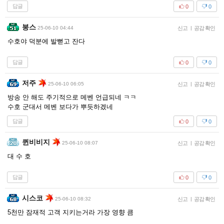
답글
0
0
붕스
25-06-10 04:44
신고
|
공감 확인
수호야 덕분에 발뻗고 잔다
답글
0
0
저주
25-06-10 06:05
신고
|
공감 확인
방송 안 해도 주기적으로 메벤 언급되네 ㅋㅋ
수호 군대서 메벤 보다가 뿌듯하겠네
답글
0
0
퀸비비지
25-06-10 08:07
신고
|
공감 확인
대 수 호
답글
0
0
시스코
25-06-10 08:32
신고
|
공감 확인
5천만 잠재적 고객 지키는거라 가장 영향 큼