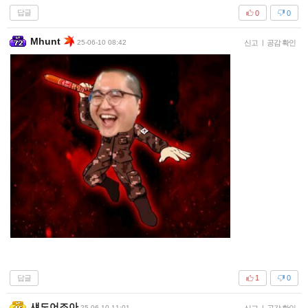
답글
0
0
Mhunt
25-06-10 08:42
신고
|
공감 확인
답글
1
0
섀도어조아
25-06-10 11:01
신고
|
공감 확인