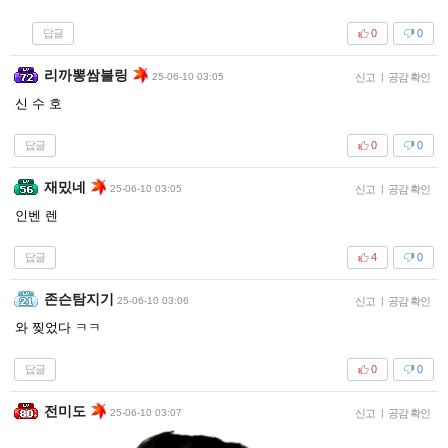
답글
0
0
리까뽕쌈블링
25-06-10 03:05
신고
|
공감 확인
신 수 호
답글
0
0
재밌네
25-06-10 03:05
신고
|
공감 확인
인벤 렌
답글
4
0
존슨탐지기
25-06-10 03:06
신고
|
공감 확인
와 찢었다 ㅋㅋ
답글
0
0
전미도
25-06-10 03:07
신고
|
공감 확인