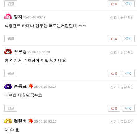
답글
0
0
정지
25-06-10 03:17
신고
|
공감 확인
식중땐도 카데나 맨투맨 해주는거같던데 ㅋㅋ
답글
0
0
꾸루링
25-06-10 03:20
신고
|
공감 확인
흠 여기서 수호님이 제일 멋지네요
답글
0
0
손동표
25-06-10 03:24
신고
|
공감 확인
대수호 대한민국수호
답글
0
0
컬린버
25-06-10 03:25
신고
|
공감 확인
대 수 호