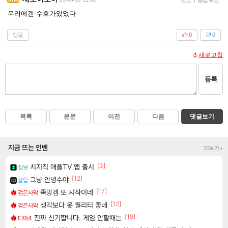
우리에겐 수호가있었다
답글
0
0
새로고침
등록
목록
본문
이전
다음
댓글보기
지금 뜨는 인벤
더보기+
[3]
치지직 애플TV 앱 출시
정보
[12]
그냥 안녕수야
클립
[17]
족망겜 또 시작이네
검은사막
[12]
생각보다 옷 퀄리티 좋네
검은사막
[19]
진짜 신기합니다. 게임 안할때는
디아4