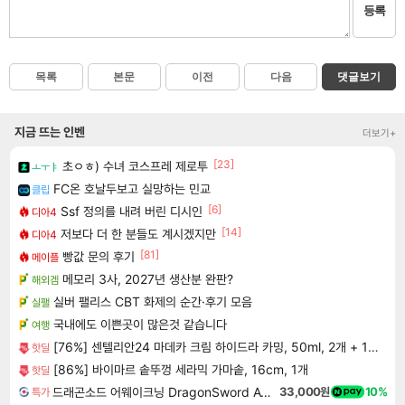
등록
목록
본문
이전
다음
댓글보기
지금 뜨는 인벤
더보기+
[23]
초ㅇㅎ) 수녀 코스프레 제로투
ㅗㅜㅑ
FC온 호날두보고 실망하는 민교
클립
[6]
Ssf 정의를 내려 버린 디시인
디아4
[14]
저보다 더 한 분들도 계시겠지만
디아4
[81]
빵값 문의 후기
메이플
메모리 3사, 2027년 생산분 완판?
해외겜
실버 팰리스 CBT 화제의 순간·후기 모음
실팰
국내에도 이쁜곳이 많은것 같습니다
여행
[76%] 센텔리안24 마데카 크림 하이드라 카밍, 50ml, 2개 + 15ml, 1개 + 1ml, 2매
핫딜
[86%] 바이마르 솥뚜껑 세라믹 가마솥, 16cm, 1개
핫딜
드래곤소드 어웨이크닝 DragonSword Awakening
33,000원
10%
특가