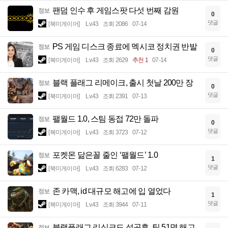
팬덤 인수 후 게임스팟 다섯 번째 감원
정보
0
댓글
[북미게이머]
Lv.43
조회 2086
07-14
PS 게임 디스크 종료에 멕시코 정치권 반발
정보
0
댓글
[북미게이머]
Lv.43
조회 2629
추천 1
07-14
블랙 플래그 리메이크, 출시 첫날 200만 장
정보
0
댓글
[북미게이머]
Lv.43
조회 2391
07-13
팰월드 1.0, 스팀 동접 72만 돌파
정보
0
댓글
[북미게이머]
Lv.43
조회 3723
07-12
포켓몬 닮은꼴 줄인 ‘팰월드’ 1.0
정보
1
댓글
[북미게이머]
Lv.43
조회 6283
07-12
존 카맥, id 대규모 해고에 입 열었다
정보
1
댓글
[북미게이머]
Lv.43
조회 3944
07-11
블랙플래그 리싱크드 성공후, 팀 51명 해고
정보