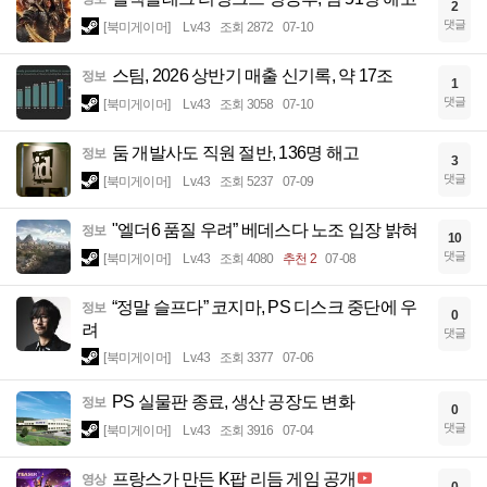
2
댓글
[북미게이머]
Lv.43
조회 2872
07-10
스팀, 2026 상반기 매출 신기록, 약 17조
정보
1
댓글
[북미게이머]
Lv.43
조회 3058
07-10
둠 개발사도 직원 절반, 136명 해고
정보
3
댓글
[북미게이머]
Lv.43
조회 5237
07-09
"엘더6 품질 우려” 베데스다 노조 입장 밝혀
정보
10
댓글
[북미게이머]
Lv.43
조회 4080
추천 2
07-08
“정말 슬프다” 코지마, PS 디스크 중단에 우
정보
0
려
댓글
[북미게이머]
Lv.43
조회 3377
07-06
PS 실물판 종료, 생산 공장도 변화
정보
0
댓글
[북미게이머]
Lv.43
조회 3916
07-04
프랑스가 만든 K팝 리듬 게임 공개
영상