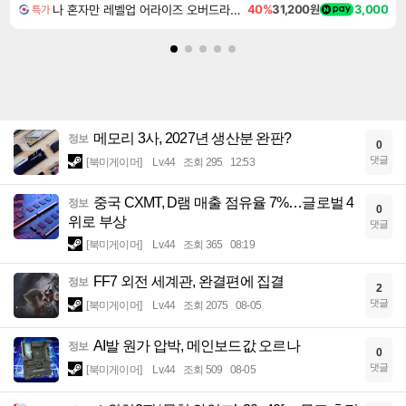
나 혼자만 레벨업 어라이즈 오버드라이브 디럭스 에디션 Solo Leveling Arise Overdrive Deluxe Edition
40%
31,200원
3,000
특가
메모리 3사, 2027년 생산분 완판?
정보
0
댓글
[북미게이머]
Lv.44
조회 295
12:53
중국 CXMT, D램 매출 점유율 7%…글로벌 4
정보
0
위로 부상
댓글
[북미게이머]
Lv.44
조회 365
08:19
FF7 외전 세계관, 완결편에 집결
정보
2
댓글
[북미게이머]
Lv.44
조회 2075
08-05
AI발 원가 압박, 메인보드값 오르나
정보
0
댓글
[북미게이머]
Lv.44
조회 509
08-05