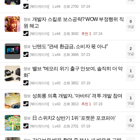
[북미게이머]
Lv.44
조회 2750
07-24
개발자 스킬로 보스공략? WOW 부정행위 직
정보
0
원 해고
댓글
[북미게이머]
Lv.44
조회 3042
추천 1
07-24
닌텐도 “관세 환급금, 소비자 몫 아냐”
정보
2
댓글
[북미게이머]
Lv.44
조회 3666
07-23
밸브 “메모리 위기 출구 안보여, 솔직히 더 악
정보
1
화"
댓글
[북미게이머]
Lv.43
조회 3852
07-19
성희롱 의혹 개발자, ‘아바타’ 격투 개발 참여
정보
1
댓글
[북미게이머]
Lv.43
조회 3813
추천 1
07-19
日 스위치2 상반기 1위 ‘포켓몬 포코피아'
정보
0
댓글
[북미게이머]
Lv.43
조회 2701
07-19