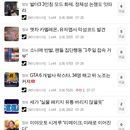
발더3 3인칭 모드 화제, 정체성 논쟁도 잇따
정보
6
라
댓글
[북미게이머]
Lv.44
조회 3840
07-28
멧차 카멜레온, 유저맵서 악성코드 발견
정보
5
댓글
[북미게이머]
Lv.44
조회 3205
07-28
소니에 반발, 팬들 집단행동 "1주일 접속 거
정보
0
부"
댓글
[북미게이머]
Lv.44
조회 4783
07-28
GTA 6 개발사 락스타, 34명 해고 뒤 노조는
정보
0
커져
댓글
[북미게이머]
Lv.44
조회 5520
추천 1
07-27
세가 “실물 패키지 유통 버리지 않을듯"
정보
2
댓글
[북미게이머]
Lv.44
조회 2602
07-26
미야모토 시게루 “리메이크, 미래로 이어진
정보
0
다"
댓글