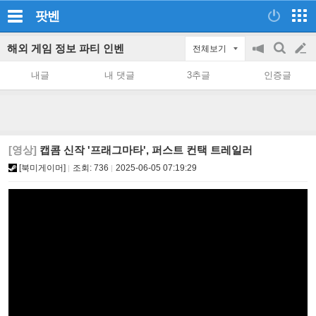
팟벤
해외 게임 정보 파티 인벤
전체보기
공
검
글
지
색
내글
내 댓글
3추글
인증글
on/off
쓰
기
[영상]
캡콤 신작 '프래그마타', 퍼스트 컨택 트레일러
[북미게이머]
조회:
736
2025-06-05 07:19:29