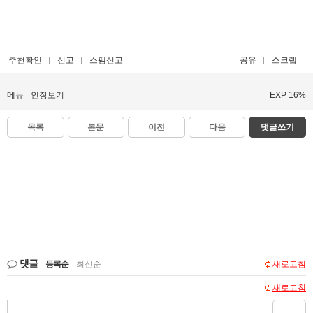
추천확인
신고
스팸신고
공유
스크랩
메뉴
인장보기
EXP 16%
목록
본문
이전
다음
댓글쓰기
댓글
등록순
|
최신순
새로고침
새로고침