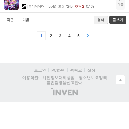
0
댓글
[북미게이머]
Lv.43
조회 4240
추천 2
07-03
최근
다음
검색
글쓰기
1
2
3
4
5
로그인
PC화면
퀵링크
설정
청소년보호정책
이용약관
개인정보처리방침
▲
불법촬영물신고안내
(주)
인
벤