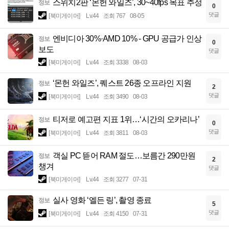
스위치2판 ‘몬헌 와일즈’, 30~40fps 목표 추정
정보
0
댓글
[북미게이머]
Lv.44
조회 767
08-05
엔비디아 30%·AMD 10% - GPU 공급가 인상
정보
0
보도
댓글
[북미게이머]
Lv.44
조회 3338
08-03
‘몬헌 와일즈’, 퀘스트 26종 오프라인 지원
정보
2
댓글
[북미게이머]
Lv.44
조회 3490
08-03
티저로 예고편 지표 1위…‘시간의 오카리나’
정보
0
댓글
[북미게이머]
Lv.44
조회 3811
08-03
객실 PC 뜯어 RAM 절도…보름간 290만원
정보
2
챙겨
댓글
[북미게이머]
Lv.44
조회 3277
07-31
실사 영화 ‘엘든 링’, 촬영 종료
정보
5
댓글
[북미게이머]
Lv.44
조회 4150
07-31