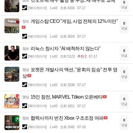
갓오브워 배우 촬영 중 부상, 새 배우로 교체
정보
0
댓글
[북미게이머]
Lv.43
조회 4316
07-17
게임스탑 CEO "게임, 사업 전체의 12% 미만"
정보
0
댓글
[북미게이머]
Lv.43
조회 3024
07-17
리눅스 창시자 "AI 배척하지 않는다"
정보
0
댓글
[북미게이머]
Lv.43
조회 5123
추천 2
07-17
포켓몬 개발사의 액션, "윤회의 짐승" 전투 영
영상
0
상
댓글
[북미게이머]
Lv.43
조회 3339
07-17
15인 참전, MARVEL Tōkon 오픈베타
영상
0
댓글
[북미게이머]
Lv.43
조회 1811
07-17
협력사까지 번진 Xbox 구조조정 여파
정보
0
댓글
[북미게이머]
Lv.43
조회 2042
07-16