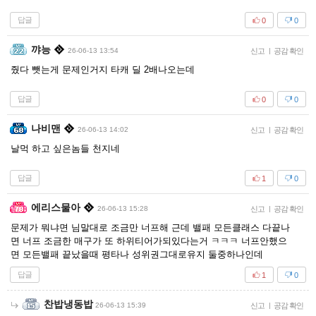
답글
0
0
꺄능
26-06-13 13:54
신고
|
공감 확인
줬다 뺏는게 문제인거지 타캐 딜 2배나오는데
답글
0
0
나비맨
26-06-13 14:02
신고
|
공감 확인
날먹 하고 싶은놈들 천지네
답글
1
0
에리스물아
26-06-13 15:28
신고
|
공감 확인
문제가 뭐냐면 님말대로 조금만 너프해 근데 밸패 모든클래스 다끝나
면 너프 조금한 매구가 또 하위티어가되있다는거 ㅋㅋㅋ 너프안했으
면 모든밸패 끝났을때 평타나 성위권그대로유지 둘중하나인데
답글
1
0
찬밥냉동밥
26-06-13 15:39
신고
|
공감 확인