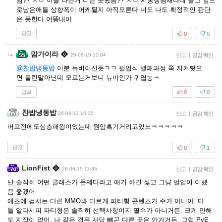
임?? ㅅㅂ 이꼴 나는거 니는 못봤음?? ㅅㅂ 시궁창냄새나네 글고 앞으
로남은애들 상향폭이 어케될지 아직모른다 너도 나도 확정적인 판단
은 못한다 어똥내야
답글
0
0
맘가이라
26-06-15 12:04
신고
|
공감 확인
@찬밥냉동밥
이분 뉴비이신듯ㅋㅋ 펄업식 밸패과정 쭉 지켜봣으
면 틀린말아닌데 모르는거보니 뉴비인가 귀엽농ㅋ
답글
0
0
찬밥냉동밥
26-06-13 15:35
신고
|
공감 확인
버프전에도심층패왕이었는데 뭔암흑기거리고있노ㅋㅋㅋㅋㅋ
답글
0
1
LionFist
26-06-15 11:35
신고
|
공감 확인
난 솔직히 어떤 클래스가 문제다라고 애기 하긴 싫고 그냥 펄업이 이랬
음 좋겠어
애초에 검사는 다른 MMO와 다르게 파티형 콘텐츠가 주가 아니야. 다
들 알다시피 파티형은 솔직히 선택사항이지 필수가 아니거든. 크게 안해
도 지장이 없어. 나 같은 경우 사당 빼곤 다른 곳은 안가거든. 그럼 PvE