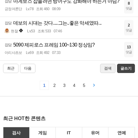
마계보스 잡을려면 방어구도 강화해야 하는거 아님?
잡담
8
댓글
긍정여론단
Lv.78
조회 460
08:09
데보의 시대는 갓다.....그는..좋은 악세였따...
잡담
2
댓글
현찰
Lv.53
조회 533
07:46
5090 제피로스 프레임 100~130 정상임?
잡담
13
댓글
아리샤초보
Lv.69
조회 492
07:33
최근
다음
검색
글쓰기
1
2
3
4
5
최근 HOT한 콘텐츠
검사
게임
IT
유머
연예