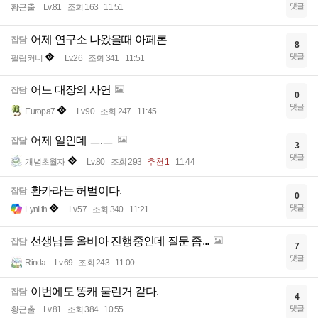
댓글
황근출
Lv.81
조회 163
11:51
어제 연구소 나왔을때 아페론
잡담
8
댓글
필립커니
Lv.26
조회 341
11:51
어느 대장의 사연
잡담
0
댓글
Europa7
Lv.90
조회 247
11:45
어제 일인데 ㅡ.ㅡ
잡담
3
댓글
개념초월자
Lv.80
조회 293
추천 1
11:44
환카라는 허벌이다.
잡담
0
댓글
Lynlith
Lv.57
조회 340
11:21
선생님들 올비아 진행중인데 질문 좀...
잡담
7
댓글
Rinda
Lv.69
조회 243
11:00
이번에도 똥캐 물린거 같다.
잡담
4
댓글
황근출
Lv.81
조회 384
10:55