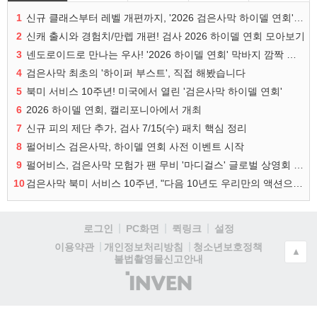
1
신규 클래스부터 레벨 개편까지, '2026 검은사막 하이델 연회' 총정리
2
신캐 출시와 경험치/만렙 개편! 검사 2026 하이델 연회 모아보기
3
넨도로이드로 만나는 우사! '2026 하이델 연회' 막바지 깜짝 공개
4
검은사막 최초의 '하이퍼 부스트', 직접 해봤습니다
5
북미 서비스 10주년! 미국에서 열린 '검은사막 하이델 연회'
6
2026 하이델 연회, 캘리포니아에서 개최
7
신규 피의 제단 추가, 검사 7/15(수) 패치 핵심 정리
8
펄어비스 검은사막, 하이델 연회 사전 이벤트 시작
9
펄어비스, 검은사막 모험가 팬 무비 '마디걸스' 글로벌 상영회 개최
10
검은사막 북미 서비스 10주년, "다음 10년도 우리만의 액션으로"
로그인
PC화면
퀵링크
설정
청소년보호정책
이용약관
개인정보처리방침
▲
불법촬영물신고안내
(주)
인
벤