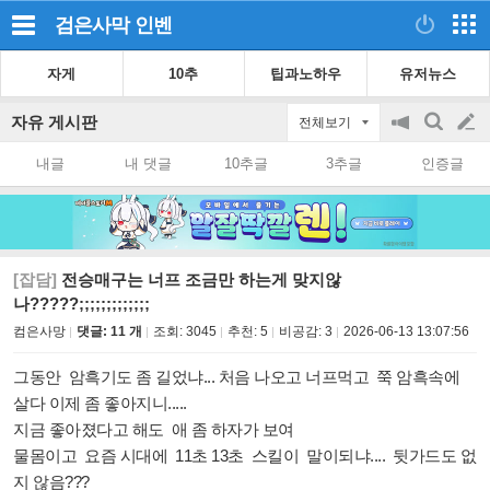
검은사막
인벤
자게
10추
팁과노하우
유저뉴스
자유 게시판
전체보기
공
검
글
지
색
내글
내 댓글
10추글
3추글
인증글
on/off
쓰
기
[잡담]
전승매구는 너프 조금만 하는게 맞지않
나?????;;;;;;;;;;;;;
컴은사망
댓글: 11 개
조회:
3045
추천:
5
비공감:
3
2026-06-13 13:07:56
그동안 암흑기도 좀 길었냐... 처음 나오고 너프먹고 쭉 암흑속에
살다 이제 좀 좋아지니.....
지금 좋아졌다고 해도 애 좀 하자가 보여
물몸이고 요즘 시대에 11초 13초 스킬이 말이되냐.... 뒷가드도 없
지 않음???