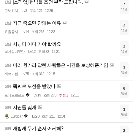
[스펙업] 형님들 조언 부탁 드립니다.
잡담
7
댓글
쿠노위치
Lv.3
조회 121
12:29
지금 죽으면 안돼는 이유
잡담
2
댓글
효율중시
Lv.14
조회 268
12:22
사냥터 어디 가야 할까요
잡담
2
댓글
닉네임너무만
Lv.12
조회 82
12:21
미리 환카라 달린 사람들은 시간을 보상해준거임
잡담
3
댓글
제르가린
Lv.75
조회 318
12:15
쪽찌로 도전을 받았다
잡담
6
댓글
드레드뽀로로
Lv.19
조회 273
추천 1
12:11
사연들 몇개
잡담
3
댓글
Europa7
Lv.90
조회 221
12:01
개방캐 무기 순서 어케해?
잡담
2