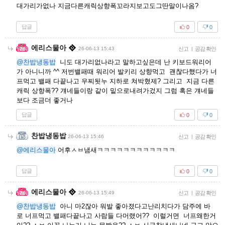
대가리가없나 지금다른캐릭상향폭꼬라지보고도그딴말이나옴?
답글
0
0
에리스물아
26-06-13 15:43
신고
|
공감 확인
@찬밥냉동밥
니도 대가리없나라고 말하고싶은데 난 키보드워리어
가 아니니까 ^^ 저번밸패때 워리어 발키리 상향먹고 괜찮다했다가 너
프먹고 밸패 다끝나고 우찌됫누 지하로 쳐박혔제? 그리고 지금 다른
캐릭 상향폭?? 걔네들이랑 같이 밑으로내려가겄지 그럼 혹은 걔네들
보다 조금더 좋거나
답글
0
0
찬밥냉동밥
26-06-13 15:46
신고
|
공감 확인
@에리스물아
어후ㅅㅂ냄새ㅋㅋㅋㅋㅋㅋㅋㅋㅋㅋㅋㅋ
답글
0
0
에리스물아
26-06-13 15:49
신고
|
공감 확인
@찬밥냉동밥
아니 마2잖아 워발 좋아졌다고난리치다가 담주에 바
로 너프먹고 밸패다끝나고 사람들 다머랬어?? 이럴거면 너프왜한거