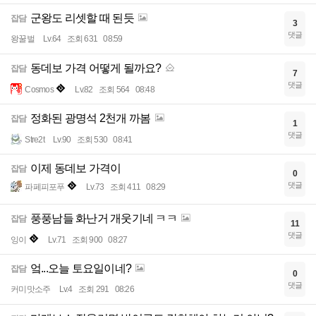
군왕도 리셋할 때 된듯
잡담
3
댓글
왕꿀벌
Lv.64
조회 631
08:59
동데보 가격 어떻게 될까요?
잡담
7
댓글
Cosmos
Lv.82
조회 564
08:48
정화된 광명석 2천개 까봄
잡담
1
댓글
Stre2t
Lv.90
조회 530
08:41
이제 동데보 가격이
잡담
0
댓글
파페피포푸
Lv.73
조회 411
08:29
풍풍남들 화난거 개웃기네 ㅋㅋ
잡담
11
댓글
잉이
Lv.71
조회 900
08:27
엌...오늘 토요일이네?
잡담
0
댓글
커미맛소주
Lv.4
조회 291
08:26