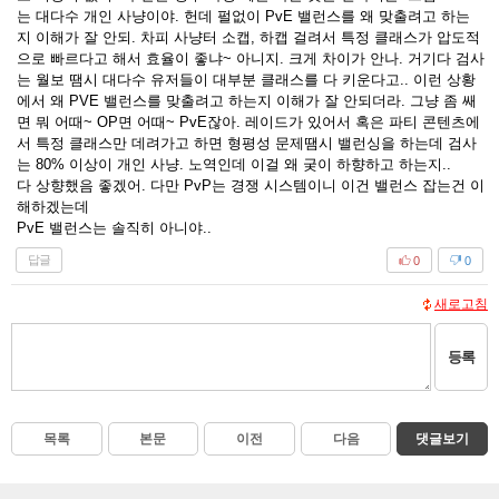
는 대다수 개인 사냥이야. 헌데 펄없이 PvE 밸런스를 왜 맞출려고 하는
지 이해가 잘 안되. 차피 사냥터 소캡, 하캡 걸려서 특정 클래스가 압도적
으로 빠르다고 해서 효율이 좋냐~ 아니지. 크게 차이가 안나. 거기다 검사
는 월보 땜시 대다수 유저들이 대부분 클래스를 다 키운다고.. 이런 상황
에서 왜 PVE 밸런스를 맞출려고 하는지 이해가 잘 안되더라. 그냥 좀 쌔
면 뭐 어때~ OP면 어때~ PvE잖아. 레이드가 있어서 혹은 파티 콘텐츠에
서 특정 클래스만 데려가고 하면 형평성 문제땜시 밸런싱을 하는데 검사
는 80% 이상이 개인 사냥. 노역인데 이걸 왜 궂이 하향하고 하는지..
다 상향했음 좋겠어. 다만 PvP는 경쟁 시스템이니 이건 밸런스 잡는건 이
해하겠는데
PvE 밸런스는 솔직히 아니야..
답글
0
0
새로고침
등록
목록
본문
이전
다음
댓글보기