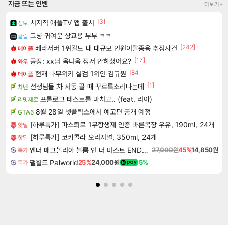
지금 뜨는 인벤
더보기+
[3]
치지직 애플TV 앱 출시
정보
그냥 귀여운 상교용 부부 ㅋㅋ
클립
[242]
베라서버 1위길드 내 대규모 인원이탈종용 추정사건
메이플
[17]
공장: xx님 옴니움 장서 안하셨어요?
와우
[84]
현재 나무위키 실검 1위인 김규원
메이플
[1]
선생님들 차 시동 끌 때 꾸르륵소리나는데
차벤
프롤로그 테스트를 마치고.. (feat. 리아)
리밋제로
8월 28일 넷플릭스에서 예고편 공개 예정
GTA6
[하루특가] 파스퇴르 1무항생제 인증 바른목장 우유, 190ml, 24개
핫딜
[하루특가] 코카콜라 오리지널, 350ml, 24개
핫딜
엔더 매그놀리아 블룸 인 더 미스트 ENDER MAGNOLIA Bloom in the Mist
27,000원
45%
14,850원
특가
팰월드 Palworld
25%
24,000원
5%
특가