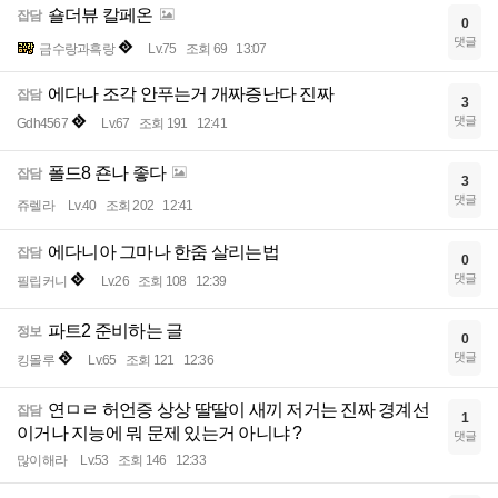
숄더뷰 칼페온
잡담
0
댓글
금수랑과흑랑
Lv.75
조회 69
13:07
에다나 조각 안푸는거 개짜증난다 진짜
잡담
3
댓글
Gdh4567
Lv.67
조회 191
12:41
폴드8 죤나 좋다
잡담
3
댓글
쥬렐라
Lv.40
조회 202
12:41
에다니아 그마나 한줌 살리는법
잡담
0
댓글
필립커니
Lv.26
조회 108
12:39
파트2 준비하는 글
정보
0
댓글
킹몰루
Lv.65
조회 121
12:36
연ㅁㄹ 허언증 상상 딸딸이 새끼 저거는 진짜 경계선
잡담
1
이거나 지능에 뭐 문제 있는거 아니냐 ?
댓글
많이해라
Lv.53
조회 146
12:33