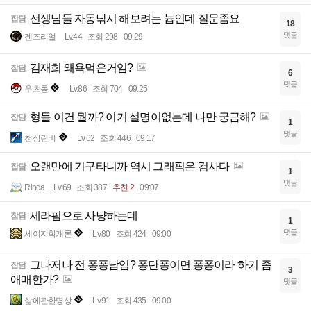
선생님들 자동낚시 해보려는 늅인데 질문좀요
잡담
18
댓글
겐즈리얼
Lv.44
조회 298
09:29
김재희 왜욕먹은거임?
잡담
6
댓글
우츠동
Lv.86
조회 704
09:25
형들 이건 뭘까? 이거 설명이없는데 나만 궁금해?
잡담
1
댓글
천상린비
Lv.62
조회 446
09:17
오랜만에 기구타니까 역시 그래픽은 검사다
잡담
1
댓글
Rinda
Lv.69
조회 387
추천 2
09:07
세라핌으로 사냥하는데
잡담
1
댓글
세이지학개론
Lv.80
조회 424
09:00
그나저나 전 퐁퐁남임? 퐁단퐁이면 퐁퐁이라 하기 좀
잡담
3
애매한가?
댓글
삶에관한명상
Lv.91
조회 435
09:00