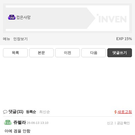
컴은사망
메뉴
인장보기
EXP 15%
목록
본문
이전
다음
댓글쓰기
댓글
(11)
등록순
|
최신순
새로고침
쥬렐라
26-06-13 13:10
신고
|
공감 확인
아예 겜을 안함