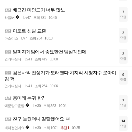
배급견 마인드가 너무 많노
잡담
3
댓글
하플버
Lv.47
조회 331
10:46
아토르 신발 교환
잡담
2
댓글
아소리소
Lv.7
조회 264
10:13
알피지게임에서 중요한건 템설계인데
잡담
2
댓글
안카나싶나
Lv.41
조회 419
10:08
검은사막 전성기가 도래햇다 치지직 시청자수 로아이
잡담
0
김 헉
댓글
안카나싶나
Lv.41
조회 254
10:06
용미래 복귀 함?
잡담
1
댓글
예뿐말고운말
Lv.30
조회 353
10:04
친구 놀렸더니 길탈했어요
잡담
14
댓글
개허접인데요
Lv.30
조회 1001
추천 1
09:35