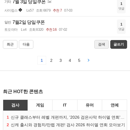
7월 3일 당일쿠폰
기타
1
댓글
사이럽스
Lv.57
조회 6679
추천 7
07-03
7월2일 당일쿠폰
일반
1
댓글
토오야마
Lv.4
조회 8320
추천 16
07-02
최근
다음
검색
글쓰기
1
2
3
4
5
최근 HOT한 콘텐츠
검사
게임
IT
유머
연예
1
신규 클래스부터 레벨 개편까지, '2026 검은사막 하이델 연회' 총정리
2
신캐 출시와 경험치/만렙 개편! 검사 2026 하이델 연회 모아보기