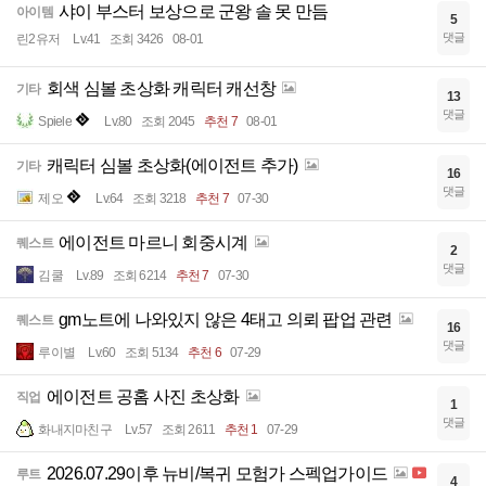
샤이 부스터 보상으로 군왕 솔 못 만듬
아이템
5
댓글
린2유저
Lv.41
조회 3426
08-01
회색 심볼 초상화 캐릭터 캐선창
기타
13
댓글
Spiele
Lv.80
조회 2045
추천 7
08-01
캐릭터 심볼 초상화(에이전트 추가)
기타
16
댓글
제오
Lv.64
조회 3218
추천 7
07-30
에이전트 마르니 회중시계
퀘스트
2
댓글
김쿨
Lv.89
조회 6214
추천 7
07-30
gm노트에 나와있지 않은 4태고 의뢰 팝업 관련
퀘스트
16
댓글
루이별
Lv.60
조회 5134
추천 6
07-29
에이전트 공홈 사진 초상화
직업
1
댓글
화내지마친구
Lv.57
조회 2611
추천 1
07-29
2026.07.29이후 뉴비/복귀 모험가 스펙업가이드
루트
4