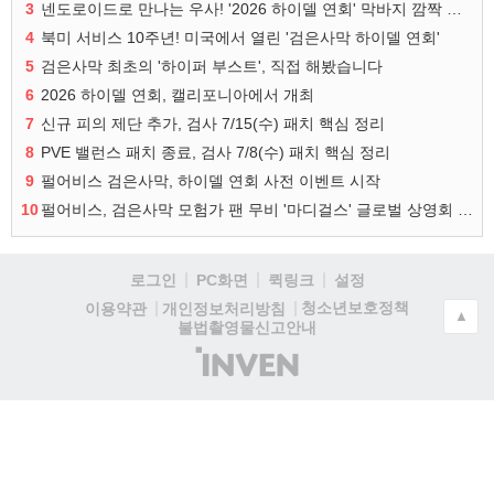
3
넨도로이드로 만나는 우사! '2026 하이델 연회' 막바지 깜짝 공개
4
북미 서비스 10주년! 미국에서 열린 '검은사막 하이델 연회'
5
검은사막 최초의 '하이퍼 부스트', 직접 해봤습니다
6
2026 하이델 연회, 캘리포니아에서 개최
7
신규 피의 제단 추가, 검사 7/15(수) 패치 핵심 정리
8
PVE 밸런스 패치 종료, 검사 7/8(수) 패치 핵심 정리
9
펄어비스 검은사막, 하이델 연회 사전 이벤트 시작
10
펄어비스, 검은사막 모험가 팬 무비 '마디걸스' 글로벌 상영회 개최
로그인
PC화면
퀵링크
설정
청소년보호정책
이용약관
개인정보처리방침
▲
불법촬영물신고안내
(주)
인
벤