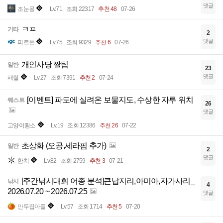
댓글
조눈몽
Lv.71
조회 22317
추천 48
07-26
ㅋㅍ
기타
2
댓글
피르폰
Lv.75
조회 9329
추천 6
07-26
개인사당 짤팁
일반
23
댓글
패릴
Lv.27
조회 7391
추천 2
07-24
[이벤트] 파도에 실려온 보물지도, 수상한 자루 위치
퀘스트
26
댓글
고양이황소
Lv.19
조회 12386
추천 26
07-22
초상화 (오공,세라핌 추가)
일반
2
댓글
한치
Lv.82
조회 2759
추천 3
07-21
[주간낚시대회 어종 분석]큰납지리,아미아,자가사리_
낚시
4
2026.07.20 ~ 2026.07.25
댓글
만두집아들
Lv.57
조회 1714
추천 5
07-20