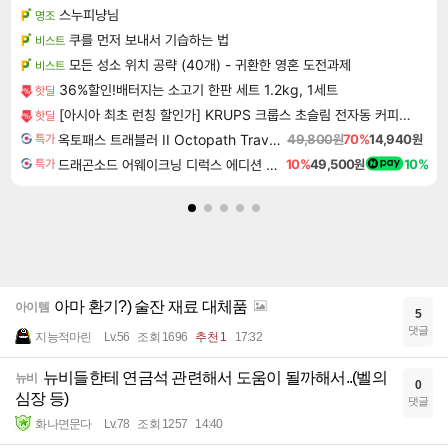
스누피냥님
명조
쿠를 먼저 보내서 기습하는 법
비스트
모든 성소 위치 공략 (40개) - 귀환한 영혼 도전과제
비스트
36%할인!배터지는 소고기 한판 세트 1.2kg, 1세트
핫딜
[아시아 최초 런칭 할인가] KRUPS 크룹스 초슬림 전자동 커피머신 SA4028K0
핫딜
옥토패스 트래블러 II Octopath Traveler II
49,800원
70%
14,940원
특가
드래곤소드 어웨이크닝 디럭스 에디션 DragonSword Awakening Deluxe Edition
10%
49,500원
10%
특가
아마 환기?) 술잔 재료 대체품
아이템
5
댓글
지능적마린
Lv.56
조회 1696
추천 1
17:32
뉴비들한테 연금석 관련해서 도움이 될까해서..(벨의
뉴비
0
심장 등)
댓글
화나면문다
Lv.78
조회 1257
14:40