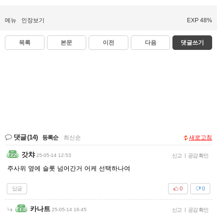
메뉴
인장보기
EXP 48%
목록
본문
이전
다음
댓글쓰기
댓글
(14)
등록순
|
최신순
새로고침
갓챠
25-05-14 12:53
신고
|
공감 확인
주사위 옆에 슬롯 넘어간거 어케 선택하나여
답글
0
0
카나트
25-05-14 16:45
신고
|
공감 확인