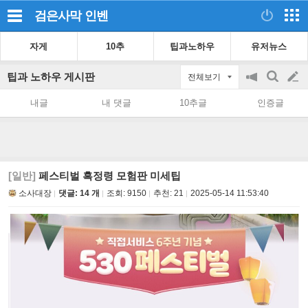
검은사막
인벤
자게
10추
팁과노하우
유저뉴스
팁과 노하우 게시판
전체보기
공
검
글
지
색
내글
내 댓글
10추글
인증글
on/off
쓰
기
[일반]
페스티벌 흑정령 모험판 미세팁
소사대장
댓글: 14 개
조회:
9150
추천:
21
2025-05-14 11:53:40