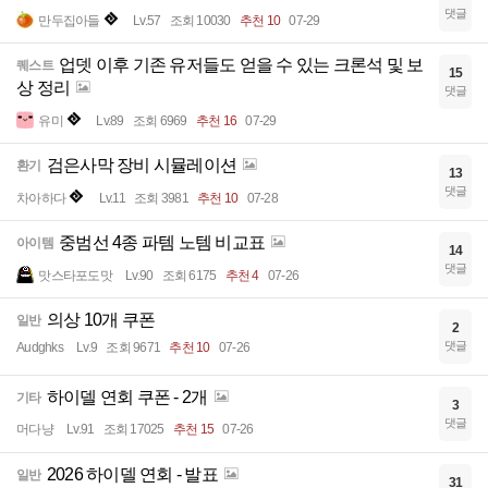
댓글
만두집아들
Lv.57
조회 10030
추천 10
07-29
업뎃 이후 기존 유저들도 얻을 수 있는 크론석 및 보
퀘스트
15
상 정리
댓글
유미
Lv.89
조회 6969
추천 16
07-29
검은사막 장비 시뮬레이션
환기
13
댓글
차아하다
Lv.11
조회 3981
추천 10
07-28
중범선 4종 파템 노템 비교표
아이템
14
댓글
맛스타포도맛
Lv.90
조회 6175
추천 4
07-26
의상 10개 쿠폰
일반
2
댓글
Audghks
Lv.9
조회 9671
추천 10
07-26
하이델 연회 쿠폰 - 2개
기타
3
댓글
머다냥
Lv.91
조회 17025
추천 15
07-26
2026 하이델 연회 - 발표
일반
31