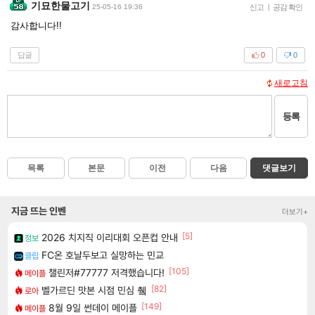
기묘한물고기
25-05-16 19:36
신고
|
공감 확인
감사합니다!!
답글
0
0
새로고침
등록
목록
본문
이전
다음
댓글보기
지금 뜨는 인벤
더보기+
[5]
2026 치지직 이리대회 오픈컵 안내
정보
FC온 호날두보고 실망하는 민교
클립
[105]
챌린저#77777 저격했습니다!
메이플
[82]
벨가르딘 맛본 시점 민심 췤
로아
[149]
8월 9일 썬데이 메이플
메이플