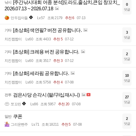
[주간낚시대회 어종 분석]도라도,줄삼치,큰입 창꼬치_
낚시
0
2026.07.13 ~ 2026.07.18
댓글
만두집아들
Lv.57
조회 2179
추천 6
07-13
[초상화] 색연필? 버전 공유합니다.
기타
3
댓글
치킨짭짭이
Lv.60
조회 4433
추천 5
07-12
[초상화] 크레용 버전 공유합니다.
기타
2
댓글
치킨짭짭이
Lv.60
조회 3517
추천 3
07-12
[초상화] 세라핌 공유합니다.
기타
10
댓글
치킨짭짭이
Lv.60
조회 5758
추천 4
07-08
검은사당 손각시 (팔/구/십재시니)
전투
27
댓글
쪼꼬린
Lv.86
조회 5957
추천 20
07-08
쿠폰
일반
2
댓글
그리운빤주
Lv.71
조회 18211
추천 5
07-08