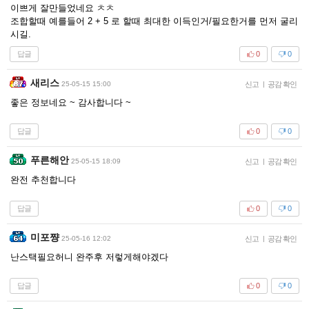
이쁘게 잘만들었네요 ㅊㅊ
조합할때 예를들어 2 + 5 로 할때 최대한 이득인거/필요한거를 먼저 굴리
시길.
답글
0
0
새리스
25-05-15 15:00
신고
|
공감 확인
좋은 정보네요 ~ 감사합니다 ~
답글
0
0
푸른해안
25-05-15 18:09
신고
|
공감 확인
완전 추천합니다
답글
0
0
미포쨩
25-05-16 12:02
신고
|
공감 확인
난스택필요허니 완주후 저렇게해야겠다
답글
0
0