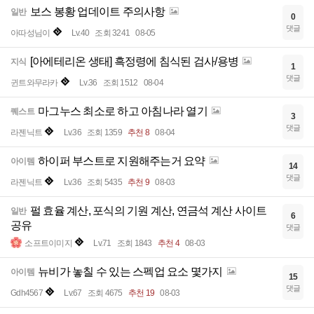
보스 봉황 업데이트 주의사항
일반
0
댓글
아따성님이
Lv.40
조회 3241
08-05
[아에테리온 생태] 흑정령에 침식된 검사/용병
지식
1
댓글
귄트와무라카
Lv.36
조회 1512
08-04
마그누스 최소로 하고 아침나라 열기
퀘스트
3
댓글
라젠닉트
Lv.36
조회 1359
추천 8
08-04
하이퍼 부스트로 지원해주는거 요약
아이템
14
댓글
라젠닉트
Lv.36
조회 5435
추천 9
08-03
펄 효율 계산, 포식의 기원 계산, 연금석 계산 사이트
일반
6
공유
댓글
소프트이미지
Lv.71
조회 1843
추천 4
08-03
뉴비가 놓칠 수 있는 스펙업 요소 몇가지
아이템
15
댓글
Gdh4567
Lv.67
조회 4675
추천 19
08-03