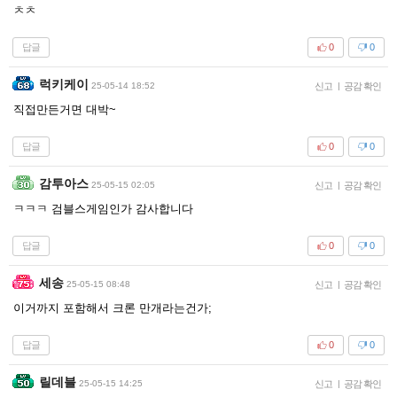
ㅊㅊ
답글
0
0
럭키케이
25-05-14 18:52
신고
|
공감 확인
직접만든거면 대박~
답글
0
0
감투아스
25-05-15 02:05
신고
|
공감 확인
ㅋㅋㅋ 검블스게임인가 감사합니다
답글
0
0
세송
25-05-15 08:48
신고
|
공감 확인
이거까지 포함해서 크론 만개라는건가;
답글
0
0
릴데블
25-05-15 14:25
신고
|
공감 확인