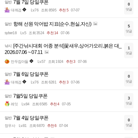
7월 7일 당일쿠폰
일반
0
댓글
대깨검
Lv.76
조회 8595
추천 5
07-07
항해 선원 악어밥 지표(순수,현실,자신)
일반
5
댓글
syber18
Lv.5
조회 3524
추천 14
07-06
[주간낚시대회 어종 분석]꽃새우,상어가오리,붉은 대_
낚시
1
2026.07.06 ~ 07.11
댓글
만두집아들
Lv.57
조회 1924
추천 3
07-06
7월 6일 당일쿠폰
일반
0
댓글
대깨검
Lv.76
조회 6281
추천 3
07-06
7월5일 당일쿠폰
일반
3
댓글
레잇
Lv.84
조회 6585
추천 4
07-05
7월 4일 당일쿠폰
일반
0
댓글
정우사
Lv.81
조회 6870
추천 6
07-04