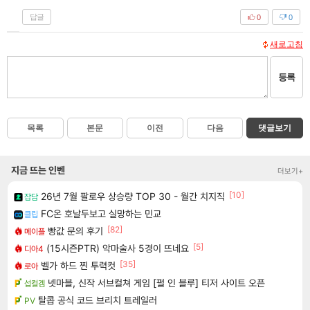
답글
0
0
새로고침
등록
목록
본문
이전
다음
댓글보기
지금 뜨는 인벤
더보기+
[10]
26년 7월 팔로우 상승량 TOP 30 - 월간 치지직
잡담
FC온 호날두보고 실망하는 민교
클립
[82]
빵값 문의 후기
메이플
[5]
(15시즌PTR) 악마술사 5경이 뜨네요
디아4
[35]
벨가 하드 찐 투력컷
로아
넷마블, 신작 서브컬쳐 게임 [펄 인 블루] 티저 사이트 오픈
섭컬겜
탈콥 공식 코드 브리치 트레일러
PV