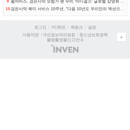
9
펄어비스, 검은사막 모험가 팬 무비 '마디걸스' 글로벌 상영회 개최
10
검은사막 북미 서비스 10주년, "다음 10년도 우리만의 액션으로"
로그인
PC화면
퀵링크
설정
청소년보호정책
이용약관
개인정보처리방침
▲
불법촬영물신고안내
(주)
인
벤