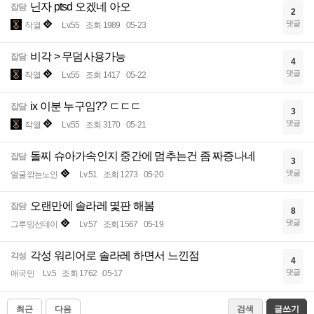
닌자 ptsd 오겠네 아오
잡담
2
댓글
작열
Lv.55
조회 1989
05-23
비각 > 무덤사용가능
잡담
4
댓글
작열
Lv.55
조회 1417
05-22
ix 이분 누구임?? ㄷㄷㄷ
잡담
3
댓글
작열
Lv.55
조회 3170
05-21
돌찌 슈아가속인지 중간에 멈추는건 좀 짜증나네
잡담
3
댓글
얼굴깎는노인
Lv.51
조회 1273
05-20
오랜만에 솔라레 몇판 해봄
잡담
8
댓글
그루밍선데이
Lv.57
조회 1567
05-19
각성 워리어로 솔라레 하면서 느낀점
각성
4
댓글
애국민
Lv.5
조회 1762
05-17
최근
다음
검색
글쓰기