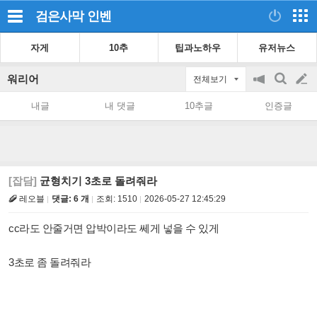
검은사막
인벤
자게
10추
팁과노하우
유저뉴스
워리어
전체보기
공
검
글
지
색
내글
내 댓글
10추글
인증글
on/off
쓰
기
[잡담]
균형치기 3초로 돌려줘라
레오블
댓글: 6 개
조회:
1510
2026-05-27 12:45:29
cc라도 안줄거면 압박이라도 쎄게 넣을 수 있게
3초로 좀 돌려줘라