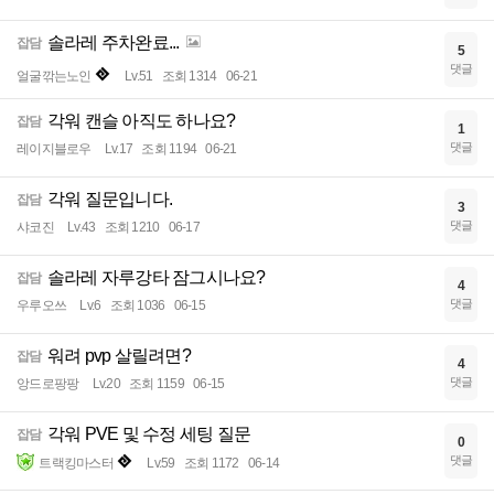
솔라레 주차완료...
잡담
5
댓글
얼굴깎는노인
Lv.51
조회 1314
06-21
각워 캔슬 아직도 하나요?
잡담
1
댓글
레이지블로우
Lv.17
조회 1194
06-21
각워 질문입니다.
잡담
3
댓글
샤코진
Lv.43
조회 1210
06-17
솔라레 자루강타 잠그시나요?
잡담
4
댓글
우루오쓰
Lv.6
조회 1036
06-15
워려 pvp 살릴려면?
잡담
4
댓글
앙드로팡팡
Lv.20
조회 1159
06-15
각워 PVE 및 수정 세팅 질문
잡담
0
댓글
트랙킹마스터
Lv.59
조회 1172
06-14