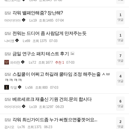
웨스토미존
Lv.49
조회 845
07-08
각워 밸패안해줌? 장난해?
잡담
1
댓글
머어더더아
Lv.19
조회 1465
07-04
전워는 드디어 좀 사람답게 만져주는듯
잡담
1
댓글
나비맨
Lv.69
조회 1375
07-03
금일 연구소 패치 테스트 후기
잡담
7
댓글
파라찬
Lv.72
조회 1677
추천 1
07-03
스킬쿨이 어쩌고 하길래 쿨타임 조정 해주는줄 ㅅㅂ
잡담
4
ㅋㅋㅋㅋ
댓글
작열
Lv.56
조회 800
07-03
베르세르크 재출신 기원 건의.문의 합시다
잡담
6
댓글
머어더더아
Lv.19
조회 1297
06-23
각워 최신가이드좀 누가 써줬으면좋겟어요...
잡담
2
댓글
검사모
Lv.76
조회 1371
06-23