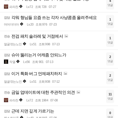
4
댓글
파라찬
Lv.72
조회 728
07-27
각워 형님들 요즘 쓰는 각자 사냥콤좀 올려주세요
잡담
1
댓글
머어더더아
Lv.20
조회 976
07-23
전검 패치 솔라레 및 거점에서
전승
1
댓글
얼굴깎는노인
Lv.51
조회 998
07-13
슈아 뚫리는거 어캐좀 안되느가
잡담
2
댓글
작열
Lv.56
조회 901
07-13
이거 특화 버그 언제패치하지
잡담
2
댓글
얼굴깎는노인
Lv.51
조회 808
07-12
금일 업데이트에 대한 주관적인 의견
전승
11
댓글
파라찬
Lv.72
조회 1984
07-08
근데 지면 깊게 가르기는
잡담
0
댓글