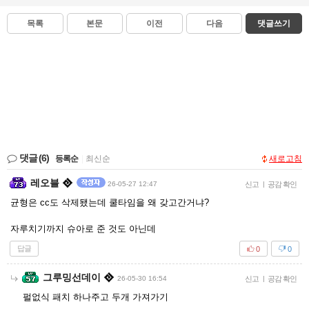
목록
본문
이전
다음
댓글쓰기
댓글
(6)
등록순
|
최신순
새로고침
레오블
26-05-27 12:47
신고
|
공감 확인
균형은 cc도 삭제됐는데 쿨타임을 왜 갖고간거냐?
자루치기까지 슈아로 준 것도 아닌데
답글
0
0
그루밍선데이
26-05-30 16:54
신고
|
공감 확인
펄없식 패치 하나주고 두개 가져가기