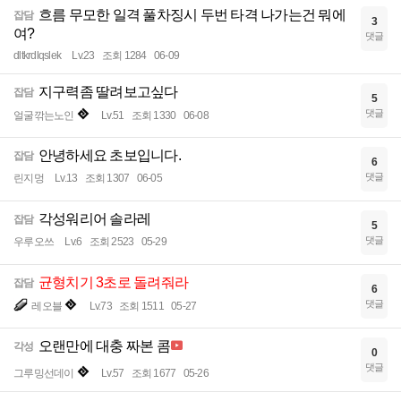
흐름 무모한 일격 풀차징시 두번 타격 나가는건 뭐에
잡담
3
여?
댓글
dltkrdlqslek
Lv.23
조회 1284
06-09
지구력좀 딸려보고싶다
잡담
5
댓글
얼굴깎는노인
Lv.51
조회 1330
06-08
안녕하세요 초보입니다.
잡담
6
댓글
린지멍
Lv.13
조회 1307
06-05
각성워리어 솔라레
잡담
5
댓글
우루오쓰
Lv.6
조회 2523
05-29
균형치기 3초로 돌려줘라
잡담
6
댓글
레오블
Lv.73
조회 1511
05-27
오랜만에 대충 짜본 콤
각성
0
댓글
그루밍선데이
Lv.57
조회 1677
05-26