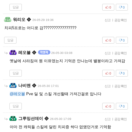
답글
0
0
워리오
26-05-29 19:36
신고
|
공감 확인
치피5프로는 어디로 감????????????????
답글
0
0
레오블
26-05-30 03:08
신고
|
공감 확인
옛날에 사라짐여 뭔 이유였는지 기억은 안나는데 밸붕이라고 가져감
답글
0
0
나비맨
26-05-30 17:01
신고
|
공감 확인
@레오블
Pve 딜 및 스킬 개선할때 가져간걸로 압니다
답글
0
0
그루밍선데이
26-05-30 17:09
신고
|
공감 확인
아마 전 캐릭들 스킬에 달린 치피증 싹다 없앴던거로 기억함