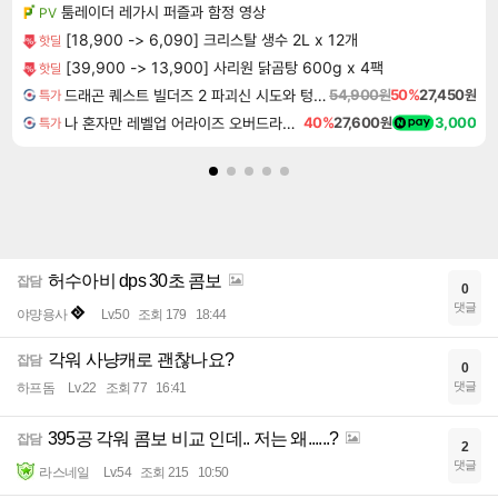
툼레이더 레가시 퍼즐과 함정 영상
PV
[18,900 -> 6,090] 크리스탈 생수 2L x 12개
핫딜
[39,900 -> 13,900] 사리원 닭곰탕 600g x 4팩
핫딜
드래곤 퀘스트 빌더즈 2 파괴신 시도와 텅 빈 섬 Dragon Quest Builders 2
54,900원
50%
27,450원
특가
나 혼자만 레벨업 어라이즈 오버드라이브 Solo Leveling Arise
40%
27,600원
3,000
특가
허수아비 dps 30초 콤보
잡담
0
댓글
야먕용사
Lv.50
조회 179
18:44
각워 사냥캐로 괜찮나요?
잡담
0
댓글
하프돔
Lv.22
조회 77
16:41
395공 각워 콤보 비교 인데.. 저는 왜......?
잡담
2
댓글
라스네일
Lv.54
조회 215
10:50