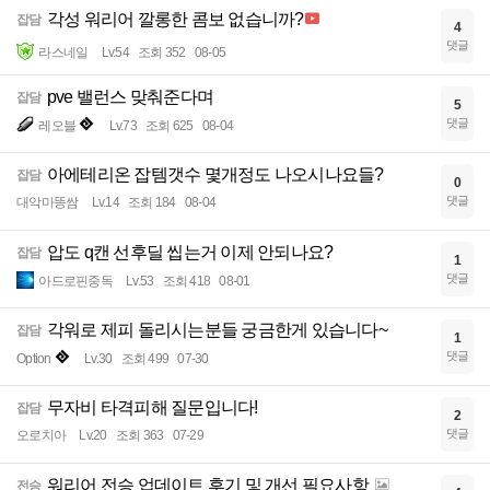
각성 워리어 깔롱한 콤보 없습니까?
잡담
4
댓글
라스네일
Lv.54
조회 352
08-05
pve 밸런스 맞춰준다며
잡담
5
댓글
레오블
Lv.73
조회 625
08-04
아에테리온 잡템갯수 몇개정도 나오시나요들?
잡담
0
댓글
대악마똥쌈
Lv.14
조회 184
08-04
압도 q캔 선후딜 씹는거 이제 안되나요?
잡담
1
댓글
아드로핀중독
Lv.53
조회 418
08-01
각워로 제피 돌리시는분들 궁금한게 있습니다~
잡담
1
댓글
Option
Lv.30
조회 499
07-30
무자비 타격피해 질문입니다!
잡담
2
댓글
오로치아
Lv.20
조회 363
07-29
워리어 전승 업데이트 후기 및 개선 필요사항
전승