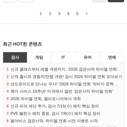
1
2
3
4
5
최근 HOT한 콘텐츠
검사
게임
IT
유머
연예
1
신규 클래스부터 레벨 개편까지, '2026 검은사막 하이델 연회' 총정리
2
신캐 출시와 경험치/만렙 개편! 검사 2026 하이델 연회 모아보기
3
넨도로이드로 만나는 우사! '2026 하이델 연회' 막바지 깜짝 공개
4
북미 서비스 10주년! 미국에서 열린 '검은사막 하이델 연회'
5
2026 하이델 연회, 캘리포니아에서 개최
6
신규 피의 제단 추가, 검사 7/15(수) 패치 핵심 정리
7
PVE 밸런스 패치 종료, 검사 7/8(수) 패치 핵심 정리
8
펄어비스 검은사막, 하이델 연회 사전 이벤트 시작